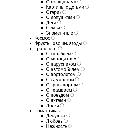
С женщинами
Картины с детьми
Старик
С девушками
Дети
Семья
Знаменитые
Космос
Фрукты, овощи, ягоды
Транспорт
С кораблём
С мотоциклом
С парусником
С автомобилем
С вертолетом
С самолетом
С транспортом
С трамваем
С поездом
С яхтами
Лодки
Романтика
Девушка
Любовь
Нежность