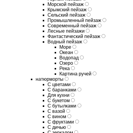
Морской пейзаж
Крымский пейзаж
Сельский пейзаж
Промышленный пейзаж
Современный пейзаж
Лесные пейзажи
Фантастический пейзаж
Водный пейзаж
Море
Океан
Водопад
Озеро
Река
Картина ручей
натюрморты
С цветами
С баранками
Для кухни
C букетом
C бутылками
C вазой
C вином
C фруктами
C дичью
C зеркалом