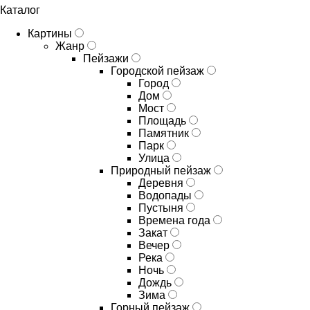
Каталог
Картины
Жанр
Пейзажи
Городской пейзаж
Город
Дом
Мост
Площадь
Памятник
Парк
Улица
Природный пейзаж
Деревня
Водопады
Пустыня
Времена года
Закат
Вечер
Река
Ночь
Дождь
Зима
Горный пейзаж