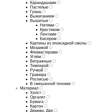
Карандашами
Пастелью
Гуашь
Выжиганием
Вышитые
Нитями
Крестиком
Лентами
Бисером
Картины из эпоксидной смолы
Мозаикой
Фломастерами
Углём
Витражные
Темперой
Ручкой
Гравюра
Росписью
В смешанной технике
Материал
Холст
Оргалит
Бумага
Картон
Дерево, Двп