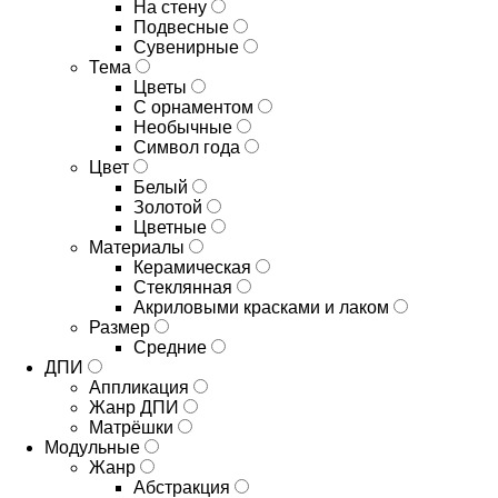
На стену
Подвесные
Сувенирные
Тема
Цветы
С орнаментом
Необычные
Символ года
Цвет
Белый
Золотой
Цветные
Материалы
Керамическая
Стеклянная
Акриловыми красками и лаком
Размер
Средние
ДПИ
Аппликация
Жанр ДПИ
Матрёшки
Модульные
Жанр
Абстракция