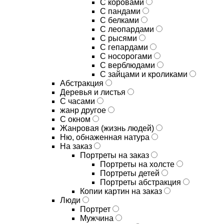
С коровами
С пандами
С белками
С леопардами
С рысями
С гепардами
С носорогами
С верблюдами
С зайцами и кроликами
Абстракция
Деревья и листья
С часами
жанр другое
С окном
Жанровая (жизнь людей)
Ню, обнаженная натура
На заказ
Портреты на заказ
Портреты на холсте
Портреты детей
Портреты абстракция
Копии картин на заказ
Люди
Портрет
Мужчина