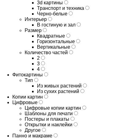
3d картины
Транспорт и техника
Черно-белые
Интерьер
В гостиную и зал
Размер
Квадратные
Горизонтальные
Вертикальные
Количество частей
2
3
4
Фитокартины
Тип
Из живых растений
Из сухих растений
Копии картин
Цифровые
Цифровые копии картин
Шаблоны для печати
Постеры и плакаты
Открытки и наклейки
Другое
Панно и макраме