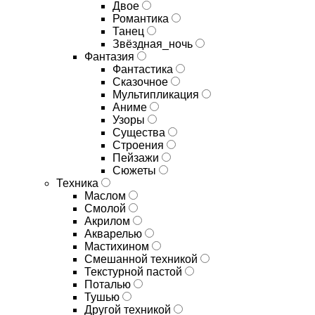
Двое
Романтика
Танец
Звёздная_ночь
Фантазия
Фантастика
Сказочное
Мультипликация
Аниме
Узоры
Существа
Строения
Пейзажи
Сюжеты
Техника
Маслом
Смолой
Акрилом
Акварелью
Мастихином
Смешанной техникой
Текстурной пастой
Поталью
Тушью
Другой техникой