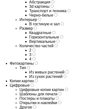
Абстракция
3d картины
Транспорт и техника
Черно-белые
Интерьер
В гостиную и зал
Размер
Квадратные
Горизонтальные
Вертикальные
Количество частей
2
3
4
Фитокартины
Тип
Из живых растений
Из сухих растений
Копии картин
Цифровые
Цифровые копии картин
Шаблоны для печати
Постеры и плакаты
Открытки и наклейки
Другое