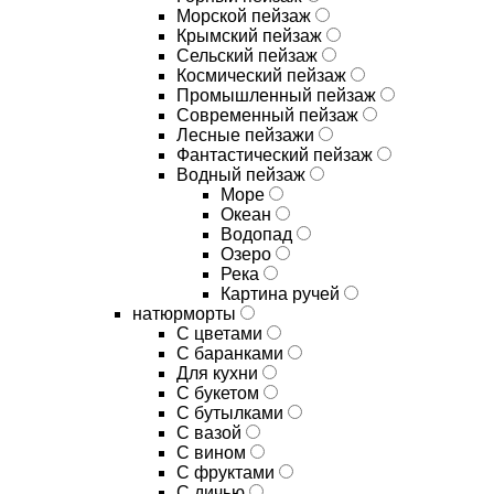
Морской пейзаж
Крымский пейзаж
Сельский пейзаж
Космический пейзаж
Промышленный пейзаж
Современный пейзаж
Лесные пейзажи
Фантастический пейзаж
Водный пейзаж
Море
Океан
Водопад
Озеро
Река
Картина ручей
натюрморты
С цветами
С баранками
Для кухни
C букетом
C бутылками
C вазой
C вином
C фруктами
C дичью