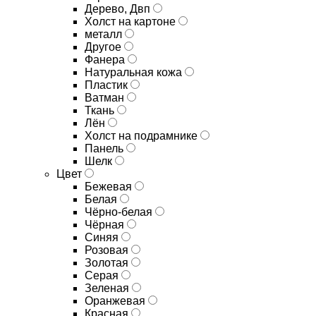
Дерево, Двп
Холст на картоне
металл
Другое
Фанера
Натуральная кожа
Пластик
Ватман
Ткань
Лён
Холст на подрамнике
Панель
Шелк
Цвет
Бежевая
Белая
Чёрно-белая
Чёрная
Синяя
Розовая
Золотая
Серая
Зеленая
Оранжевая
Красная