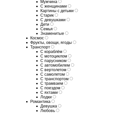
Мужчина
С женщинами
Картины с детьми
Старик
С девушками
Дети
Семья
Знаменитые
Космос
Фрукты, овощи, ягоды
Транспорт
С кораблём
С мотоциклом
С парусником
С автомобилем
С вертолетом
С самолетом
С транспортом
С трамваем
С поездом
С яхтами
Лодки
Романтика
Девушка
Любовь