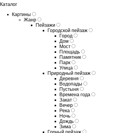
Каталог
Картины
Жанр
Пейзажи
Городской пейзаж
Город
Дом
Мост
Площадь
Памятник
Парк
Улица
Природный пейзаж
Деревня
Водопады
Пустыня
Времена года
Закат
Вечер
Река
Ночь
Дождь
Зима
Горный пейзаж