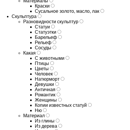
Материалы
Краски
Сусальное золото, масло, лак
Скульптура
Разновидности скульптур
Статуи
Статуэтки
Барельеф
Рельеф
Сосуды
Какая
С животными
Птицы
Цветы
Человек
Натюрморт
Девушки
Античная
Романтик
Женщины
Копии известных статуй
Ню
Материал
Из глины
Из дерева