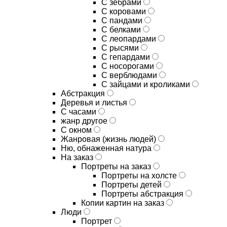
С зебрами
С коровами
С пандами
С белками
С леопардами
С рысями
С гепардами
С носорогами
С верблюдами
С зайцами и кроликами
Абстракция
Деревья и листья
С часами
жанр другое
С окном
Жанровая (жизнь людей)
Ню, обнаженная натура
На заказ
Портреты на заказ
Портреты на холсте
Портреты детей
Портреты абстракция
Копии картин на заказ
Люди
Портрет