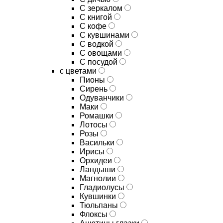
C зеркалом
C книгой
C кофе
C кувшинами
C водкой
C овощами
C посудой
с цветами
Пионы
Сирень
Одуванчики
Маки
Ромашки
Лотосы
Розы
Васильки
Ирисы
Орхидеи
Ландыши
Магнолии
Гладиолусы
Кувшинки
Тюльпаны
Флоксы