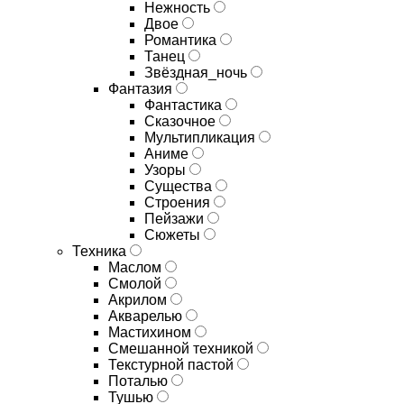
Нежность
Двое
Романтика
Танец
Звёздная_ночь
Фантазия
Фантастика
Сказочное
Мультипликация
Аниме
Узоры
Существа
Строения
Пейзажи
Сюжеты
Техника
Маслом
Смолой
Акрилом
Акварелью
Мастихином
Смешанной техникой
Текстурной пастой
Поталью
Тушью