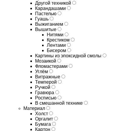
Другой техникой
Карандашами
Пастелью
Гуашь
Выжиганием
Вышитые
Нитями
Крестиком
Лентами
Бисером
Картины из эпоксидной смолы
Мозаикой
Фломастерами
Углём
Витражные
Темперой
Ручкой
Гравюра
Росписью
В смешанной технике
Материал
Холст
Оргалит
Бумага
Картон