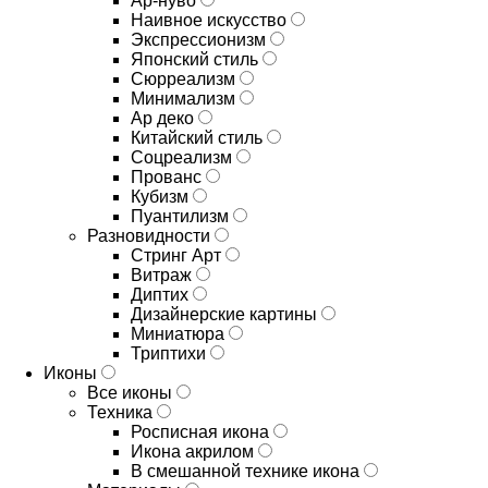
Ар-нуво
Наивное искусство
Экспрессионизм
Японский стиль
Сюрреализм
Минимализм
Ар деко
Китайский стиль
Соцреализм
Прованс
Кубизм
Пуантилизм
Разновидности
Стринг Арт
Витраж
Диптих
Дизайнерские картины
Миниатюра
Триптихи
Иконы
Все иконы
Техника
Росписная икона
Икона акрилом
В смешанной технике икона