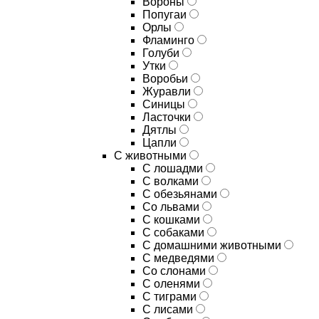
Вороны
Попугаи
Орлы
Фламинго
Голуби
Утки
Воробьи
Журавли
Синицы
Ласточки
Дятлы
Цапли
С животными
С лошадми
С волками
С обезьянами
Со львами
С кошками
С собаками
С домашними животными
С медведями
Со слонами
С оленями
С тиграми
С лисами