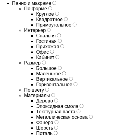
Панно и макраме
По форме
Круглое
Квадратное
Прямоугольное
Интерьер
Спальня
Гостиная
Прихожая
Офис
Кабинет
Размер
Большое
Маленькое
Вертикальное
Горизонтальное
По цвету
Материалы
Дерево
Эпоксидная смола
Текстурная паста
Металлическая основа
Фанера
Шерсть
Поталь