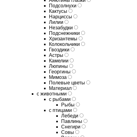
Анютины глазки
Подсолнухи
Кактусы
Нарциссы
Лилии
Незабудки
Подснежники
Хризантемы
Колокольчики
Гвоздики
Астры
Камелии
Люпины
Георгины
Мимоза
Полевые цветы
Материал
с животными
с рыбами
Рыбы
с птицами
Лебеди
Павлины
Снегири
Совы