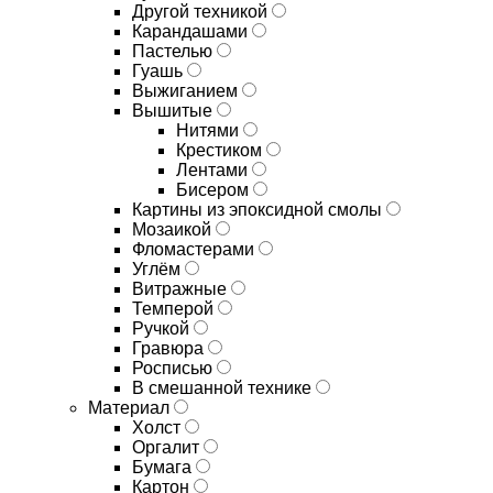
Другой техникой
Карандашами
Пастелью
Гуашь
Выжиганием
Вышитые
Нитями
Крестиком
Лентами
Бисером
Картины из эпоксидной смолы
Мозаикой
Фломастерами
Углём
Витражные
Темперой
Ручкой
Гравюра
Росписью
В смешанной технике
Материал
Холст
Оргалит
Бумага
Картон