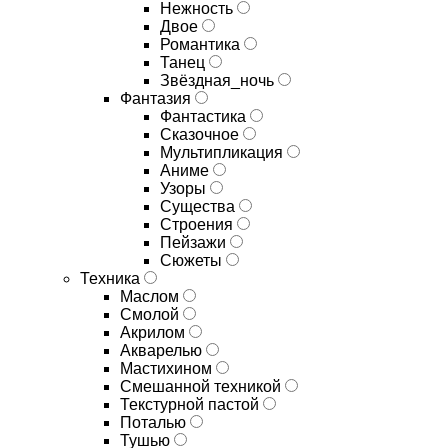
Нежность
Двое
Романтика
Танец
Звёздная_ночь
Фантазия
Фантастика
Сказочное
Мультипликация
Аниме
Узоры
Существа
Строения
Пейзажи
Сюжеты
Техника
Маслом
Смолой
Акрилом
Акварелью
Мастихином
Смешанной техникой
Текстурной пастой
Поталью
Тушью