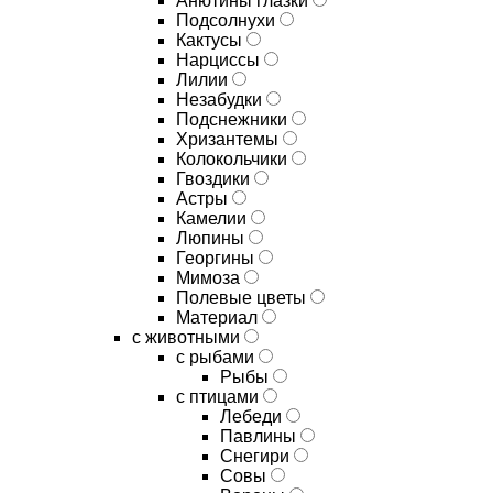
Анютины глазки
Подсолнухи
Кактусы
Нарциссы
Лилии
Незабудки
Подснежники
Хризантемы
Колокольчики
Гвоздики
Астры
Камелии
Люпины
Георгины
Мимоза
Полевые цветы
Материал
с животными
с рыбами
Рыбы
с птицами
Лебеди
Павлины
Снегири
Совы