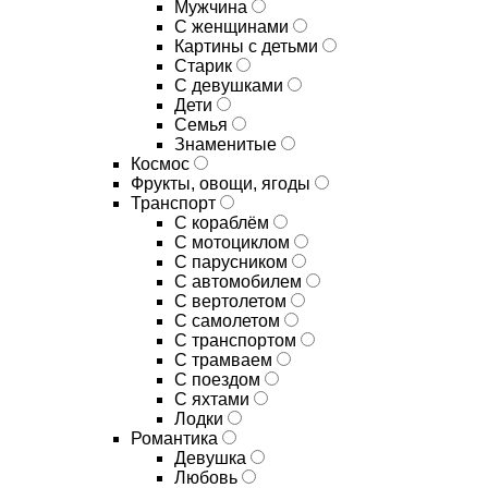
Мужчина
С женщинами
Картины с детьми
Старик
С девушками
Дети
Семья
Знаменитые
Космос
Фрукты, овощи, ягоды
Транспорт
С кораблём
С мотоциклом
С парусником
С автомобилем
С вертолетом
С самолетом
С транспортом
С трамваем
С поездом
С яхтами
Лодки
Романтика
Девушка
Любовь