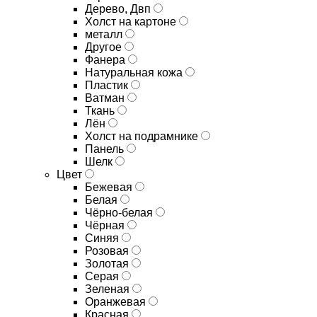
Дерево, Двп
Холст на картоне
металл
Другое
Фанера
Натуральная кожа
Пластик
Ватман
Ткань
Лён
Холст на подрамнике
Панель
Шелк
Цвет
Бежевая
Белая
Чёрно-белая
Чёрная
Синяя
Розовая
Золотая
Серая
Зеленая
Оранжевая
Красная