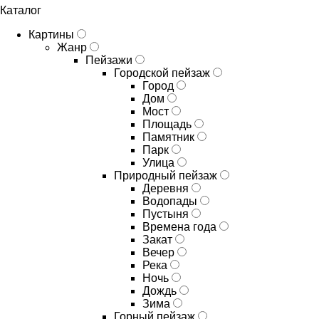
Каталог
Картины
Жанр
Пейзажи
Городской пейзаж
Город
Дом
Мост
Площадь
Памятник
Парк
Улица
Природный пейзаж
Деревня
Водопады
Пустыня
Времена года
Закат
Вечер
Река
Ночь
Дождь
Зима
Горный пейзаж