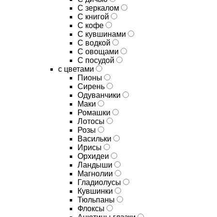
C зеркалом
C книгой
C кофе
C кувшинами
C водкой
C овощами
C посудой
с цветами
Пионы
Сирень
Одуванчики
Маки
Ромашки
Лотосы
Розы
Васильки
Ирисы
Орхидеи
Ландыши
Магнолии
Гладиолусы
Кувшинки
Тюльпаны
Флоксы