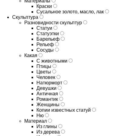
Материалы
Краски
Сусальное золото, масло, лак
Скульптура
Разновидности скульптур
Статуи
Статуэтки
Барельеф
Рельеф
Сосуды
Какая
С животными
Птицы
Цветы
Человек
Натюрморт
Девушки
Античная
Романтик
Женщины
Копии известных статуй
Ню
Материал
Из глины
Из дерева