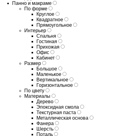
Панно и макраме
По форме
Круглое
Квадратное
Прямоугольное
Интерьер
Спальня
Гостиная
Прихожая
Офис
Кабинет
Размер
Большое
Маленькое
Вертикальное
Горизонтальное
По цвету
Материалы
Дерево
Эпоксидная смола
Текстурная паста
Металлическая основа
Фанера
Шерсть
Поталь