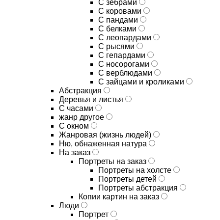
С зебрами
С коровами
С пандами
С белками
С леопардами
С рысями
С гепардами
С носорогами
С верблюдами
С зайцами и кроликами
Абстракция
Деревья и листья
С часами
жанр другое
С окном
Жанровая (жизнь людей)
Ню, обнаженная натура
На заказ
Портреты на заказ
Портреты на холсте
Портреты детей
Портреты абстракция
Копии картин на заказ
Люди
Портрет