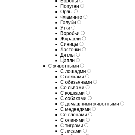
Вороны
Попугаи
Орлы
Фламинго
Голуби
Утки
Воробьи
Журавли
Синицы
Ласточки
Дятлы
Цапли
С животными
С лошадми
С волками
С обезьянами
Со львами
С кошками
С собаками
С домашними животными
С медведями
Со слонами
С оленями
С тиграми
С лисами