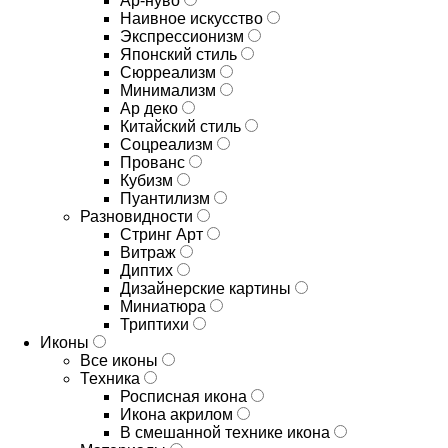
Ар-нуво
Наивное искусство
Экспрессионизм
Японский стиль
Сюрреализм
Минимализм
Ар деко
Китайский стиль
Соцреализм
Прованс
Кубизм
Пуантилизм
Разновидности
Стринг Арт
Витраж
Диптих
Дизайнерские картины
Миниатюра
Триптихи
Иконы
Все иконы
Техника
Росписная икона
Икона акрилом
В смешанной технике икона