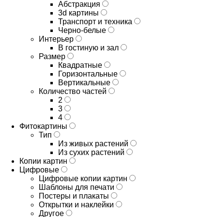
Абстракция
3d картины
Транспорт и техника
Черно-белые
Интерьер
В гостиную и зал
Размер
Квадратные
Горизонтальные
Вертикальные
Количество частей
2
3
4
Фитокартины
Тип
Из живых растений
Из сухих растений
Копии картин
Цифровые
Цифровые копии картин
Шаблоны для печати
Постеры и плакаты
Открытки и наклейки
Другое