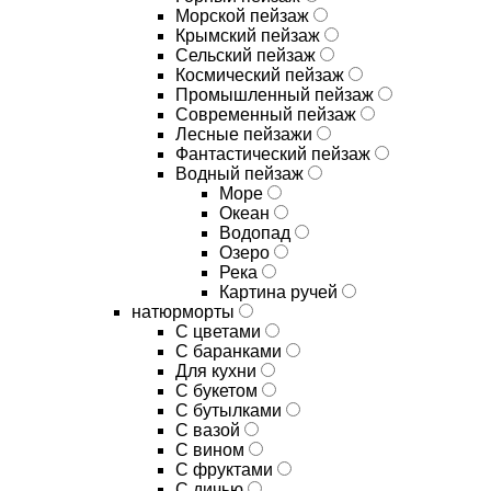
Морской пейзаж
Крымский пейзаж
Сельский пейзаж
Космический пейзаж
Промышленный пейзаж
Современный пейзаж
Лесные пейзажи
Фантастический пейзаж
Водный пейзаж
Море
Океан
Водопад
Озеро
Река
Картина ручей
натюрморты
С цветами
С баранками
Для кухни
C букетом
C бутылками
C вазой
C вином
C фруктами
C дичью