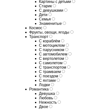
Картины с детьми
Старик
С девушками
Дети
Семья
Знаменитые
Космос
Фрукты, овощи, ягоды
Транспорт
С кораблём
С мотоциклом
С парусником
С автомобилем
С вертолетом
С самолетом
С транспортом
С трамваем
С поездом
С яхтами
Лодки
Романтика
Девушка
Любовь
Нежность
Двое