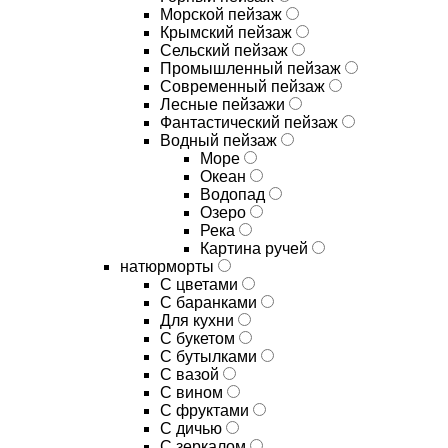
Морской пейзаж
Крымский пейзаж
Сельский пейзаж
Промышленный пейзаж
Современный пейзаж
Лесные пейзажи
Фантастический пейзаж
Водный пейзаж
Море
Океан
Водопад
Озеро
Река
Картина ручей
натюрморты
С цветами
С баранками
Для кухни
C букетом
C бутылками
C вазой
C вином
C фруктами
C дичью
C зеркалом