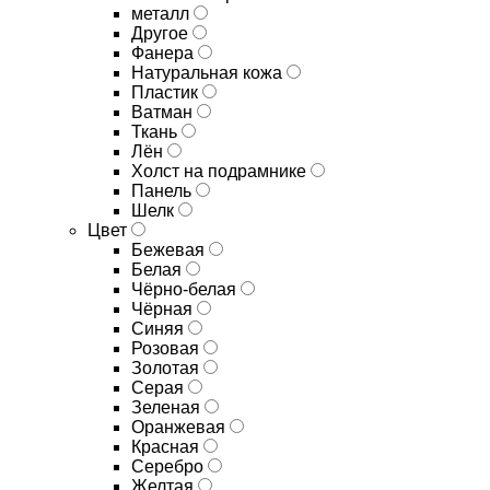
металл
Другое
Фанера
Натуральная кожа
Пластик
Ватман
Ткань
Лён
Холст на подрамнике
Панель
Шелк
Цвет
Бежевая
Белая
Чёрно-белая
Чёрная
Синяя
Розовая
Золотая
Серая
Зеленая
Оранжевая
Красная
Серебро
Желтая