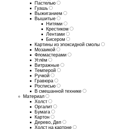
Пастелью
Гуашь
Выжиганием
Вышитые
Нитями
Крестиком
Лентами
Бисером
Картины из эпоксидной смолы
Мозаикой
Фломастерами
Углём
Витражные
Темперой
Ручкой
Гравюра
Росписью
В смешанной технике
Материал
Холст
Оргалит
Бумага
Картон
Дерево, Двп
Холст на картоне