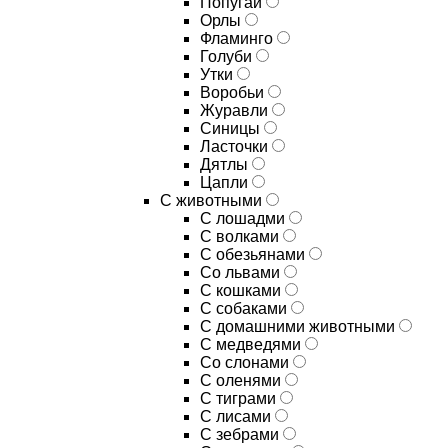
Попугаи
Орлы
Фламинго
Голуби
Утки
Воробьи
Журавли
Синицы
Ласточки
Дятлы
Цапли
С животными
С лошадми
С волками
С обезьянами
Со львами
С кошками
С собаками
С домашними животными
С медведями
Со слонами
С оленями
С тиграми
С лисами
С зебрами