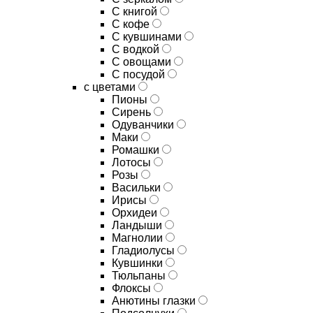
C книгой
C кофе
C кувшинами
C водкой
C овощами
C посудой
с цветами
Пионы
Сирень
Одуванчики
Маки
Ромашки
Лотосы
Розы
Васильки
Ирисы
Орхидеи
Ландыши
Магнолии
Гладиолусы
Кувшинки
Тюльпаны
Флоксы
Анютины глазки