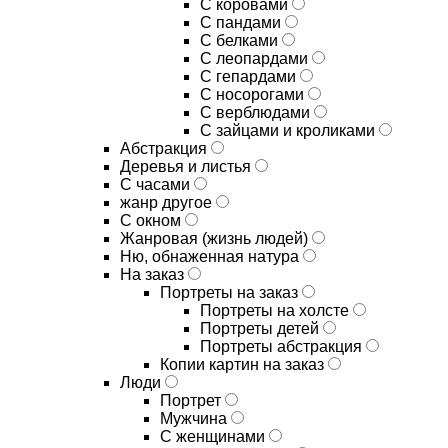
С коровами
С пандами
С белками
С леопардами
С гепардами
С носорогами
С верблюдами
С зайцами и кроликами
Абстракция
Деревья и листья
С часами
жанр другое
С окном
Жанровая (жизнь людей)
Ню, обнаженная натура
На заказ
Портреты на заказ
Портреты на холсте
Портреты детей
Портреты абстракция
Копии картин на заказ
Люди
Портрет
Мужчина
С женщинами