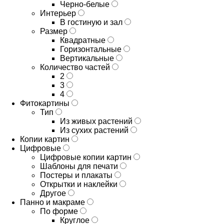
Черно-белые
Интерьер
В гостиную и зал
Размер
Квадратные
Горизонтальные
Вертикальные
Количество частей
2
3
4
Фитокартины
Тип
Из живых растений
Из сухих растений
Копии картин
Цифровые
Цифровые копии картин
Шаблоны для печати
Постеры и плакаты
Открытки и наклейки
Другое
Панно и макраме
По форме
Круглое