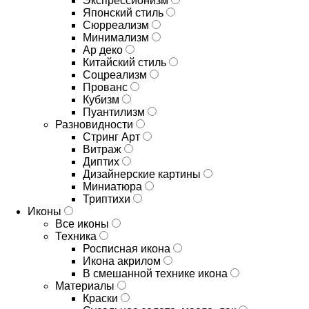
Экспрессионизм
Японский стиль
Сюрреализм
Минимализм
Ар деко
Китайский стиль
Соцреализм
Прованс
Кубизм
Пуантилизм
Разновидности
Стринг Арт
Витраж
Диптих
Дизайнерские картины
Миниатюра
Триптихи
Иконы
Все иконы
Техника
Росписная икона
Икона акрилом
В смешанной технике икона
Материалы
Краски