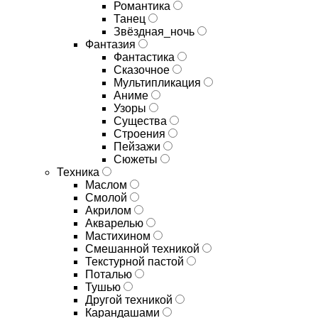
Романтика
Танец
Звёздная_ночь
Фантазия
Фантастика
Сказочное
Мультипликация
Аниме
Узоры
Существа
Строения
Пейзажи
Сюжеты
Техника
Маслом
Смолой
Акрилом
Акварелью
Мастихином
Смешанной техникой
Текстурной пастой
Поталью
Тушью
Другой техникой
Карандашами