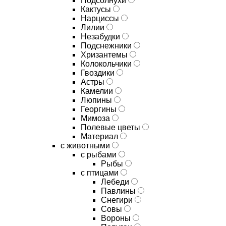
Подсолнухи
Кактусы
Нарциссы
Лилии
Незабудки
Подснежники
Хризантемы
Колокольчики
Гвоздики
Астры
Камелии
Люпины
Георгины
Мимоза
Полевые цветы
Материал
с животными
с рыбами
Рыбы
с птицами
Лебеди
Павлины
Снегири
Совы
Вороны