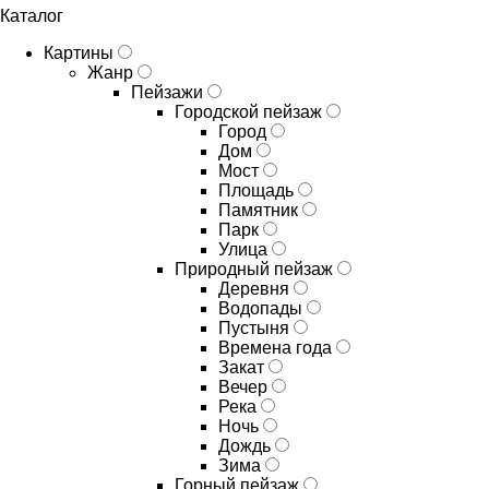
Каталог
Картины
Жанр
Пейзажи
Городской пейзаж
Город
Дом
Мост
Площадь
Памятник
Парк
Улица
Природный пейзаж
Деревня
Водопады
Пустыня
Времена года
Закат
Вечер
Река
Ночь
Дождь
Зима
Горный пейзаж