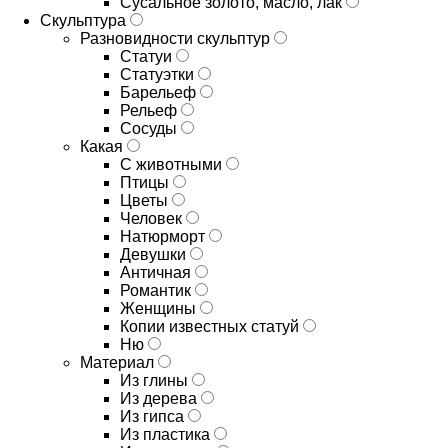
Сусальное золото, масло, лак
Скульптура
Разновидности скульптур
Статуи
Статуэтки
Барельеф
Рельеф
Сосуды
Какая
С животными
Птицы
Цветы
Человек
Натюрморт
Девушки
Античная
Романтик
Женщины
Копии известных статуй
Ню
Материал
Из глины
Из дерева
Из гипса
Из пластика