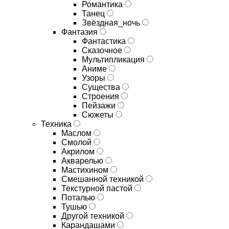
Романтика
Танец
Звёздная_ночь
Фантазия
Фантастика
Сказочное
Мультипликация
Аниме
Узоры
Существа
Строения
Пейзажи
Сюжеты
Техника
Маслом
Смолой
Акрилом
Акварелью
Мастихином
Смешанной техникой
Текстурной пастой
Поталью
Тушью
Другой техникой
Карандашами