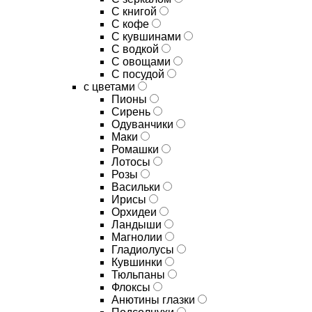
C книгой
C кофе
C кувшинами
C водкой
C овощами
C посудой
с цветами
Пионы
Сирень
Одуванчики
Маки
Ромашки
Лотосы
Розы
Васильки
Ирисы
Орхидеи
Ландыши
Магнолии
Гладиолусы
Кувшинки
Тюльпаны
Флоксы
Анютины глазки