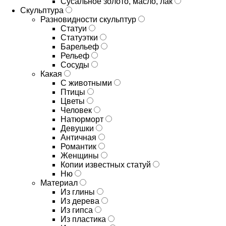
Сусальное золото, масло, лак
Скульптура
Разновидности скульптур
Статуи
Статуэтки
Барельеф
Рельеф
Сосуды
Какая
С животными
Птицы
Цветы
Человек
Натюрморт
Девушки
Античная
Романтик
Женщины
Копии известных статуй
Ню
Материал
Из глины
Из дерева
Из гипса
Из пластика