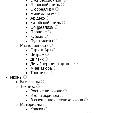
Экспрессионизм
Японский стиль
Сюрреализм
Минимализм
Ар деко
Китайский стиль
Соцреализм
Прованс
Кубизм
Пуантилизм
Разновидности
Стринг Арт
Витраж
Диптих
Дизайнерские картины
Миниатюра
Триптихи
Иконы
Все иконы
Техника
Росписная икона
Икона акрилом
В смешанной технике икона
Материалы
Краски