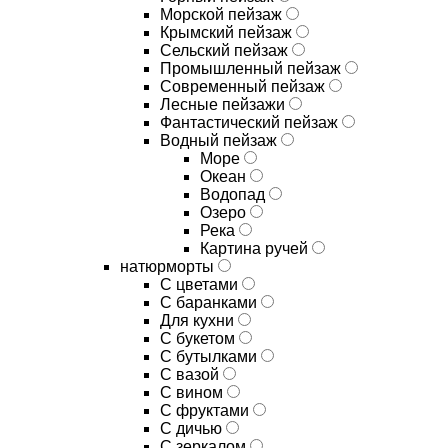
Морской пейзаж
Крымский пейзаж
Сельский пейзаж
Промышленный пейзаж
Современный пейзаж
Лесные пейзажи
Фантастический пейзаж
Водный пейзаж
Море
Океан
Водопад
Озеро
Река
Картина ручей
натюрморты
С цветами
С баранками
Для кухни
C букетом
C бутылками
C вазой
C вином
C фруктами
C дичью
C зеркалом