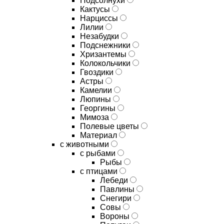
Подсолнухи
Кактусы
Нарциссы
Лилии
Незабудки
Подснежники
Хризантемы
Колокольчики
Гвоздики
Астры
Камелии
Люпины
Георгины
Мимоза
Полевые цветы
Материал
с животными
с рыбами
Рыбы
с птицами
Лебеди
Павлины
Снегири
Совы
Вороны