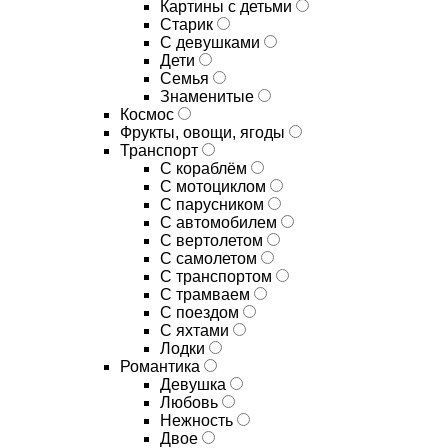
Картины с детьми
Старик
С девушками
Дети
Семья
Знаменитые
Космос
Фрукты, овощи, ягоды
Транспорт
С кораблём
С мотоциклом
С парусником
С автомобилем
С вертолетом
С самолетом
С транспортом
С трамваем
С поездом
С яхтами
Лодки
Романтика
Девушка
Любовь
Нежность
Двое