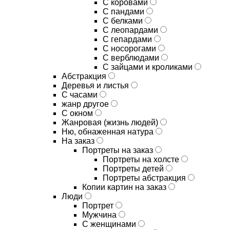
С коровами
С пандами
С белками
С леопардами
С гепардами
С носорогами
С верблюдами
С зайцами и кроликами
Абстракция
Деревья и листья
С часами
жанр другое
С окном
Жанровая (жизнь людей)
Ню, обнаженная натура
На заказ
Портреты на заказ
Портреты на холсте
Портреты детей
Портреты абстракция
Копии картин на заказ
Люди
Портрет
Мужчина
С женщинами