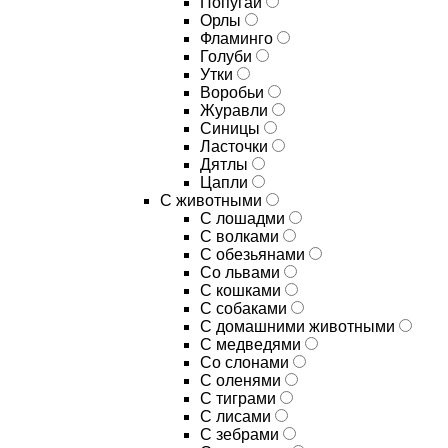
Попугаи
Орлы
Фламинго
Голуби
Утки
Воробьи
Журавли
Синицы
Ласточки
Дятлы
Цапли
С животными
С лошадми
С волками
С обезьянами
Со львами
С кошками
С собаками
С домашними животными
С медведями
Со слонами
С оленями
С тиграми
С лисами
С зебрами