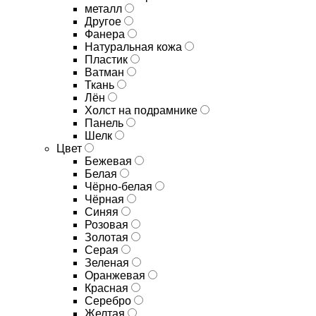
металл
Другое
Фанера
Натуральная кожа
Пластик
Ватман
Ткань
Лён
Холст на подрамнике
Панель
Шелк
Цвет
Бежевая
Белая
Чёрно-белая
Чёрная
Синяя
Розовая
Золотая
Серая
Зеленая
Оранжевая
Красная
Серебро
Желтая