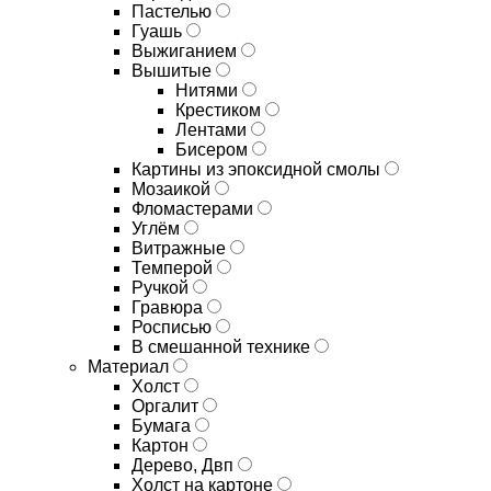
Пастелью
Гуашь
Выжиганием
Вышитые
Нитями
Крестиком
Лентами
Бисером
Картины из эпоксидной смолы
Мозаикой
Фломастерами
Углём
Витражные
Темперой
Ручкой
Гравюра
Росписью
В смешанной технике
Материал
Холст
Оргалит
Бумага
Картон
Дерево, Двп
Холст на картоне