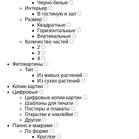
Черно-белые
Интерьер
В гостиную и зал
Размер
Квадратные
Горизонтальные
Вертикальные
Количество частей
2
3
4
Фитокартины
Тип
Из живых растений
Из сухих растений
Копии картин
Цифровые
Цифровые копии картин
Шаблоны для печати
Постеры и плакаты
Открытки и наклейки
Другое
Панно и макраме
По форме
Круглое