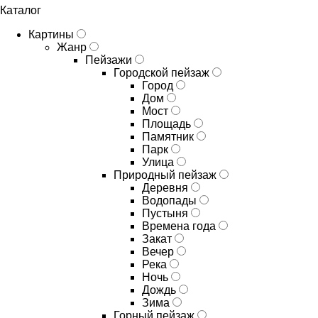
Каталог
Картины
Жанр
Пейзажи
Городской пейзаж
Город
Дом
Мост
Площадь
Памятник
Парк
Улица
Природный пейзаж
Деревня
Водопады
Пустыня
Времена года
Закат
Вечер
Река
Ночь
Дождь
Зима
Горный пейзаж