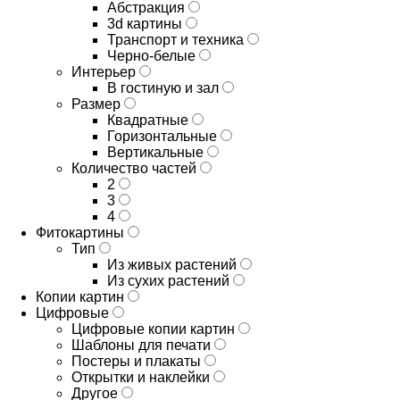
Абстракция
3d картины
Транспорт и техника
Черно-белые
Интерьер
В гостиную и зал
Размер
Квадратные
Горизонтальные
Вертикальные
Количество частей
2
3
4
Фитокартины
Тип
Из живых растений
Из сухих растений
Копии картин
Цифровые
Цифровые копии картин
Шаблоны для печати
Постеры и плакаты
Открытки и наклейки
Другое