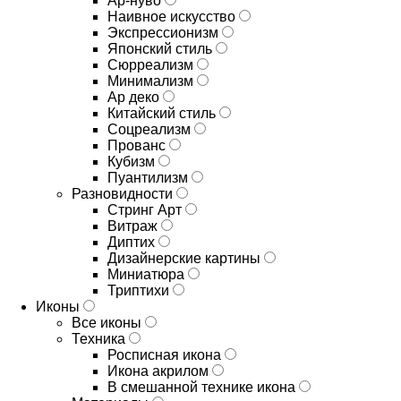
Ар-нуво
Наивное искусство
Экспрессионизм
Японский стиль
Сюрреализм
Минимализм
Ар деко
Китайский стиль
Соцреализм
Прованс
Кубизм
Пуантилизм
Разновидности
Стринг Арт
Витраж
Диптих
Дизайнерские картины
Миниатюра
Триптихи
Иконы
Все иконы
Техника
Росписная икона
Икона акрилом
В смешанной технике икона