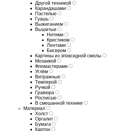
Другой техникой
Карандашами
Пастелью
Гуашь
Выжиганием
Вышитые
Нитями
Крестиком
Лентами
Бисером
Картины из эпоксидной смолы
Мозаикой
Фломастерами
Углём
Витражные
Темперой
Ручкой
Гравюра
Росписью
В смешанной технике
Материал
Холст
Оргалит
Бумага
Картон