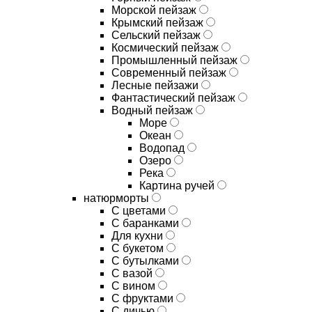
Морской пейзаж
Крымский пейзаж
Сельский пейзаж
Космический пейзаж
Промышленный пейзаж
Современный пейзаж
Лесные пейзажи
Фантастический пейзаж
Водный пейзаж
Море
Океан
Водопад
Озеро
Река
Картина ручей
натюрморты
С цветами
С баранками
Для кухни
C букетом
C бутылками
C вазой
C вином
C фруктами
C дичью