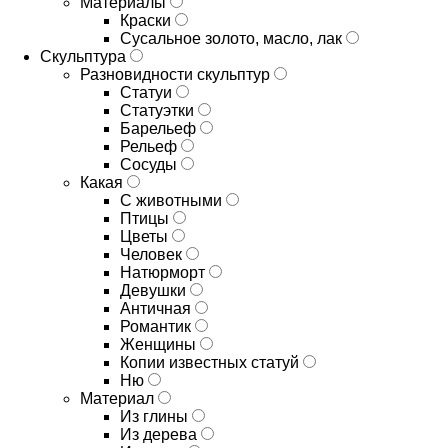
Материалы
Краски
Сусальное золото, масло, лак
Скульптура
Разновидности скульптур
Статуи
Статуэтки
Барельеф
Рельеф
Сосуды
Какая
С животными
Птицы
Цветы
Человек
Натюрморт
Девушки
Античная
Романтик
Женщины
Копии известных статуй
Ню
Материал
Из глины
Из дерева