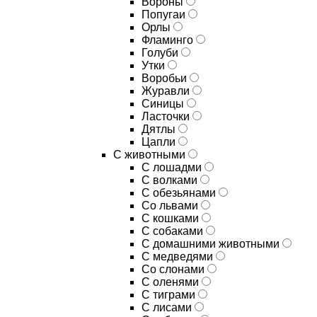
Вороны
Попугаи
Орлы
Фламинго
Голуби
Утки
Воробьи
Журавли
Синицы
Ласточки
Дятлы
Цапли
С животными
С лошадми
С волками
С обезьянами
Со львами
С кошками
С собаками
С домашними животными
С медведями
Со слонами
С оленями
С тиграми
С лисами