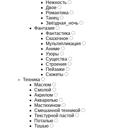
Нежность
Двое
Романтика
Танец
Звёздная_ночь
Фантазия
Фантастика
Сказочное
Мультипликация
Аниме
Узоры
Существа
Строения
Пейзажи
Сюжеты
Техника
Маслом
Смолой
Акрилом
Акварелью
Мастихином
Смешанной техникой
Текстурной пастой
Поталью
Тушью