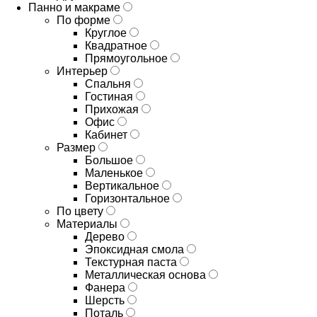
Панно и макраме
По форме
Круглое
Квадратное
Прямоугольное
Интерьер
Спальня
Гостиная
Прихожая
Офис
Кабинет
Размер
Большое
Маленькое
Вертикальное
Горизонтальное
По цвету
Материалы
Дерево
Эпоксидная смола
Текстурная паста
Металлическая основа
Фанера
Шерсть
Поталь