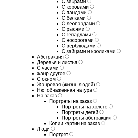
С зебрами
С коровами
С пандами
С белками
С леопардами
С рысями
С гепардами
С носорогами
С верблюдами
С зайцами и кроликами
Абстракция
Деревья и листья
С часами
жанр другое
С окном
Жанровая (жизнь людей)
Ню, обнаженная натура
На заказ
Портреты на заказ
Портреты на холсте
Портреты детей
Портреты абстракция
Копии картин на заказ
Люди
Портрет