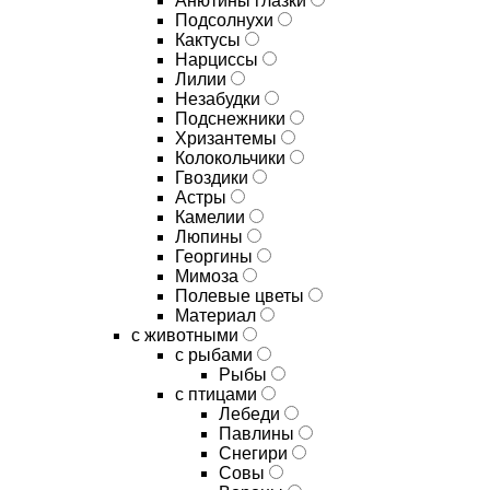
Анютины глазки
Подсолнухи
Кактусы
Нарциссы
Лилии
Незабудки
Подснежники
Хризантемы
Колокольчики
Гвоздики
Астры
Камелии
Люпины
Георгины
Мимоза
Полевые цветы
Материал
с животными
с рыбами
Рыбы
с птицами
Лебеди
Павлины
Снегири
Совы