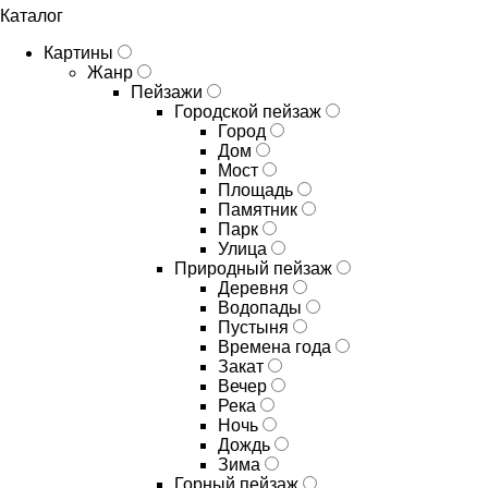
Каталог
Картины
Жанр
Пейзажи
Городской пейзаж
Город
Дом
Мост
Площадь
Памятник
Парк
Улица
Природный пейзаж
Деревня
Водопады
Пустыня
Времена года
Закат
Вечер
Река
Ночь
Дождь
Зима
Горный пейзаж