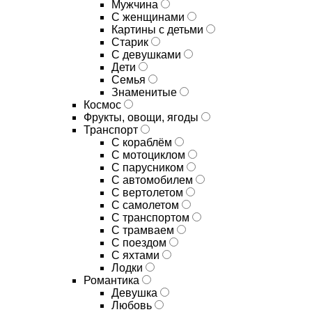
Мужчина
С женщинами
Картины с детьми
Старик
С девушками
Дети
Семья
Знаменитые
Космос
Фрукты, овощи, ягоды
Транспорт
С кораблём
С мотоциклом
С парусником
С автомобилем
С вертолетом
С самолетом
С транспортом
С трамваем
С поездом
С яхтами
Лодки
Романтика
Девушка
Любовь