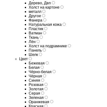
Дерево, Двп
Холст на картоне
металл
Другое
Фанера
Натуральная кожа
Пластик
Ватман
Ткань
Лён
Холст на подрамнике
Панель
Шелк
Цвет
Бежевая
Белая
Чёрно-белая
Чёрная
Синяя
Розовая
Золотая
Серая
Зеленая
Оранжевая
Красная