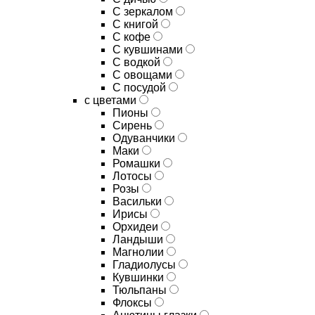
C зеркалом
C книгой
C кофе
C кувшинами
C водкой
C овощами
C посудой
с цветами
Пионы
Сирень
Одуванчики
Маки
Ромашки
Лотосы
Розы
Васильки
Ирисы
Орхидеи
Ландыши
Магнолии
Гладиолусы
Кувшинки
Тюльпаны
Флоксы