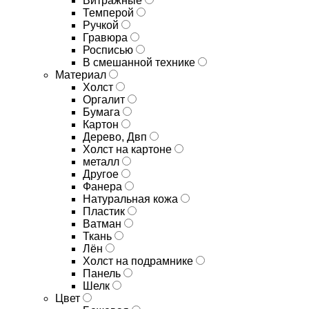
Витражные
Темперой
Ручкой
Гравюра
Росписью
В смешанной технике
Материал
Холст
Оргалит
Бумага
Картон
Дерево, Двп
Холст на картоне
металл
Другое
Фанера
Натуральная кожа
Пластик
Ватман
Ткань
Лён
Холст на подрамнике
Панель
Шелк
Цвет