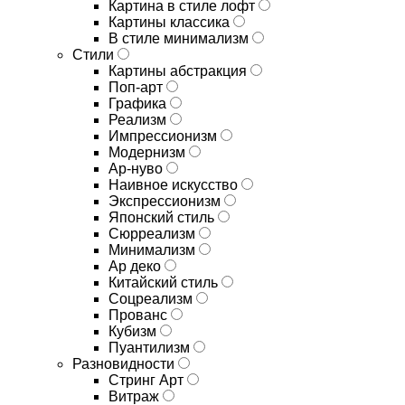
Картина в стиле лофт
Картины классика
В стиле минимализм
Стили
Картины абстракция
Поп-арт
Графика
Реализм
Импрессионизм
Модернизм
Ар-нуво
Наивное искусство
Экспрессионизм
Японский стиль
Сюрреализм
Минимализм
Ар деко
Китайский стиль
Соцреализм
Прованс
Кубизм
Пуантилизм
Разновидности
Стринг Арт
Витраж