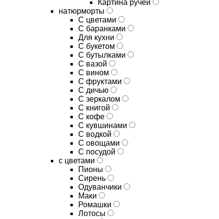
Картина ручей
натюрморты
С цветами
С баранками
Для кухни
C букетом
C бутылками
C вазой
C вином
C фруктами
C дичью
C зеркалом
C книгой
C кофе
C кувшинами
C водкой
C овощами
C посудой
с цветами
Пионы
Сирень
Одуванчики
Маки
Ромашки
Лотосы