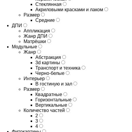
Стеклянная
Акриловыми красками и лаком
Размер
Средние
ДПИ
Аппликация
Жанр ДПИ
Матрёшки
Модульные
Жанр
Абстракция
3d картины
Транспорт и техника
Черно-белые
Интерьер
В гостиную и зал
Размер
Квадратные
Горизонтальные
Вертикальные
Количество частей
2
3
4
Фитокартины