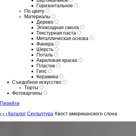
Вертикальное
Горизонтальное
По цвету
Материалы
Дерево
Эпоксидная смола
Текстурная паста
Металлическая основа
Фанера
Шерсть
Поталь
Акриловая краска
Пластик
Гипс
Керамика
Съедобное искусство
Торты
Фотокартины
Перейти
‹
‹
‹
Каталог
Скульптура
Хвост американского слона