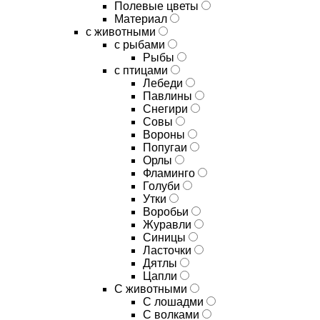
Полевые цветы
Материал
с животными
с рыбами
Рыбы
с птицами
Лебеди
Павлины
Снегири
Совы
Вороны
Попугаи
Орлы
Фламинго
Голуби
Утки
Воробьи
Журавли
Синицы
Ласточки
Дятлы
Цапли
С животными
С лошадми
С волками