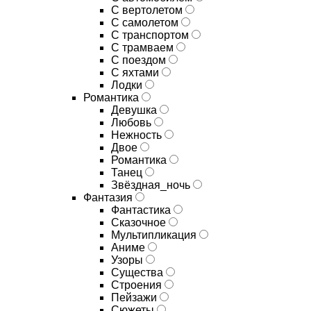
С вертолетом
С самолетом
С транспортом
С трамваем
С поездом
С яхтами
Лодки
Романтика
Девушка
Любовь
Нежность
Двое
Романтика
Танец
Звёздная_ночь
Фантазия
Фантастика
Сказочное
Мультипликация
Аниме
Узоры
Существа
Строения
Пейзажи
Сюжеты