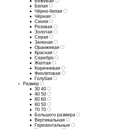
Бежевая
Белая
Чёрно-белая
Чёрная
Синяя
Розовая
Золотая
Серая
Зеленая
Оранжевая
Красная
Серебро
Желтая
Коричневая
Фиолетовая
Голубая
Размер
30 40
40 50
80 60
60 50
70 70
Большого размера
Вертикальная
Горизонтальные