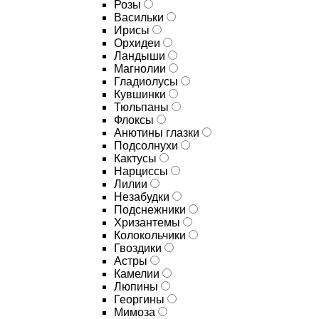
Розы
Васильки
Ирисы
Орхидеи
Ландыши
Магнолии
Гладиолусы
Кувшинки
Тюльпаны
Флоксы
Анютины глазки
Подсолнухи
Кактусы
Нарциссы
Лилии
Незабудки
Подснежники
Хризантемы
Колокольчики
Гвоздики
Астры
Камелии
Люпины
Георгины
Мимоза