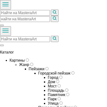
Каталог
Картины
Жанр
Пейзажи
Городской пейзаж
Город
Дом
Мост
Площадь
Памятник
Парк
Улица