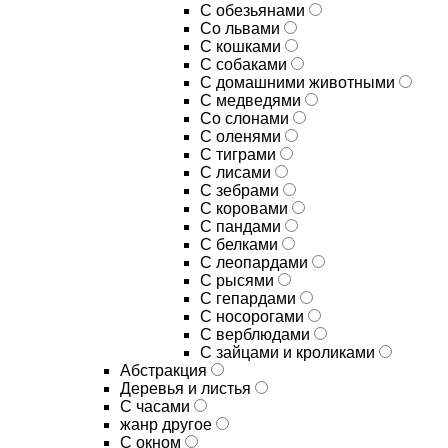
С обезьянами
Со львами
С кошками
С собаками
С домашними животными
С медведями
Со слонами
С оленями
С тиграми
С лисами
С зебрами
С коровами
С пандами
С белками
С леопардами
С рысями
С гепардами
С носорогами
С верблюдами
С зайцами и кроликами
Абстракция
Деревья и листья
С часами
жанр другое
С окном