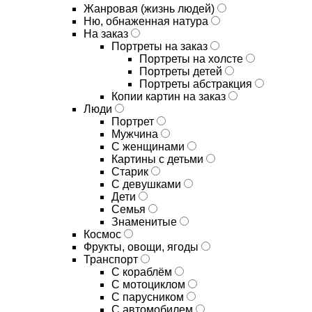
Жанровая (жизнь людей)
Ню, обнаженная натура
На заказ
Портреты на заказ
Портреты на холсте
Портреты детей
Портреты абстракция
Копии картин на заказ
Люди
Портрет
Мужчина
С женщинами
Картины с детьми
Старик
С девушками
Дети
Семья
Знаменитые
Космос
Фрукты, овощи, ягоды
Транспорт
С кораблём
С мотоциклом
С парусником
С автомобилем