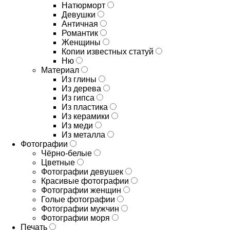
Натюрморт
Девушки
Античная
Романтик
Женщины
Копии известных статуй
Ню
Материал
Из глины
Из дерева
Из гипса
Из пластика
Из керамики
Из меди
Из металла
Фотографии
Чёрно-белые
Цветные
Фотографии девушек
Красивые фотографии
Фотографии женщин
Голые фотографии
Фотографии мужчин
Фотографии моря
Печать