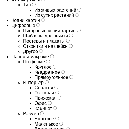
Тип
Из живых растений
Из сухих растений
Копии картин
Цифровые
Цифровые копии картин
Шаблоны для печати
Постеры и плакаты
Открытки и наклейки
Другое
Панно и макраме
По форме
Круглое
Квадратное
Прямоугольное
Интерьер
Спальня
Гостиная
Прихожая
Офис
Кабинет
Размер
Большое
Маленькое