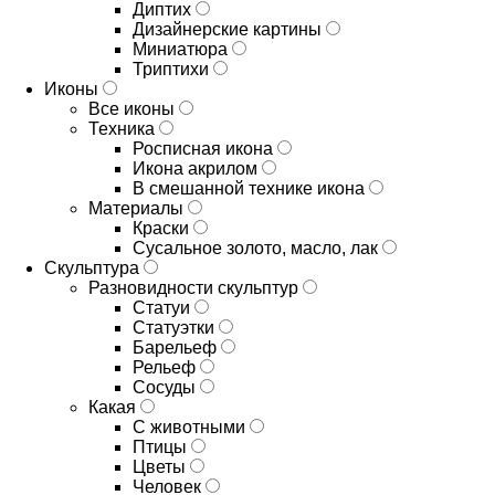
Диптих
Дизайнерские картины
Миниатюра
Триптихи
Иконы
Все иконы
Техника
Росписная икона
Икона акрилом
В смешанной технике икона
Материалы
Краски
Сусальное золото, масло, лак
Скульптура
Разновидности скульптур
Статуи
Статуэтки
Барельеф
Рельеф
Сосуды
Какая
С животными
Птицы
Цветы
Человек