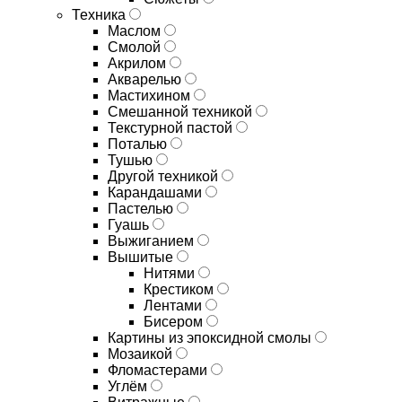
Техника
Маслом
Смолой
Акрилом
Акварелью
Мастихином
Смешанной техникой
Текстурной пастой
Поталью
Тушью
Другой техникой
Карандашами
Пастелью
Гуашь
Выжиганием
Вышитые
Нитями
Крестиком
Лентами
Бисером
Картины из эпоксидной смолы
Мозаикой
Фломастерами
Углём