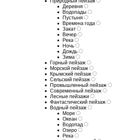
Природный пейзаж
Деревня
Водопады
Пустыня
Времена года
Закат
Вечер
Река
Ночь
Дождь
Зима
Горный пейзаж
Морской пейзаж
Крымский пейзаж
Сельский пейзаж
Промышленный пейзаж
Современный пейзаж
Лесные пейзажи
Фантастический пейзаж
Водный пейзаж
Море
Океан
Водопад
Озеро
Река