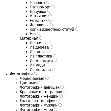
Человек
Натюрморт
Девушки
Античная
Романтик
Женщины
Копии известных статуй
Ню
Материал
Из глины
Из дерева
Из гипса
Из пластика
Из керамики
Из меди
Из металла
Фотографии
Чёрно-белые
Цветные
Фотографии девушек
Красивые фотографии
Фотографии женщин
Голые фотографии
Фотографии мужчин
Фотографии моря