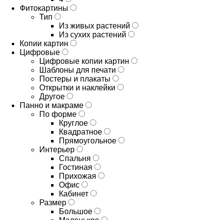
Фитокартины
Тип
Из живых растений
Из сухих растений
Копии картин
Цифровые
Цифровые копии картин
Шаблоны для печати
Постеры и плакаты
Открытки и наклейки
Другое
Панно и макраме
По форме
Круглое
Квадратное
Прямоугольное
Интерьер
Спальня
Гостиная
Прихожая
Офис
Кабинет
Размер
Большое