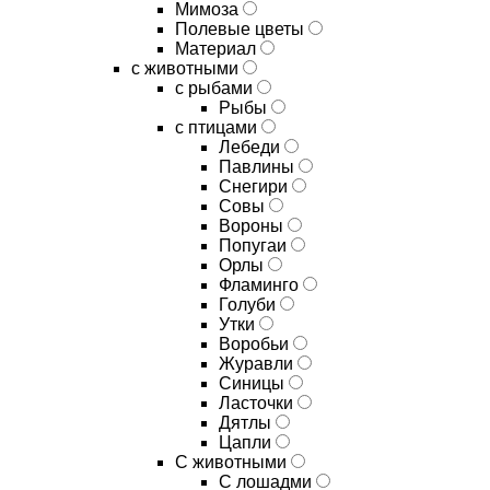
Мимоза
Полевые цветы
Материал
с животными
с рыбами
Рыбы
с птицами
Лебеди
Павлины
Снегири
Совы
Вороны
Попугаи
Орлы
Фламинго
Голуби
Утки
Воробьи
Журавли
Синицы
Ласточки
Дятлы
Цапли
С животными
С лошадми