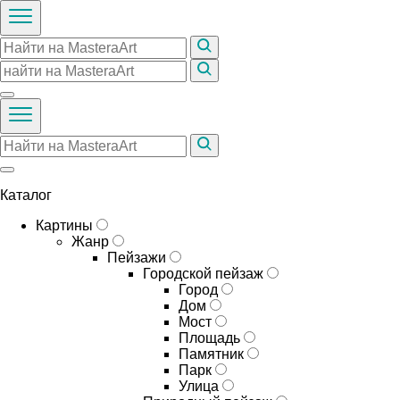
Каталог
Картины
Жанр
Пейзажи
Городской пейзаж
Город
Дом
Мост
Площадь
Памятник
Парк
Улица