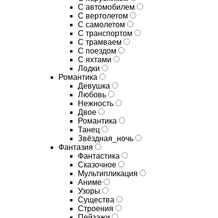
С автомобилем
С вертолетом
С самолетом
С транспортом
С трамваем
С поездом
С яхтами
Лодки
Романтика
Девушка
Любовь
Нежность
Двое
Романтика
Танец
Звёздная_ночь
Фантазия
Фантастика
Сказочное
Мультипликация
Аниме
Узоры
Существа
Строения
Пейзажи