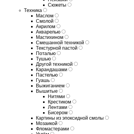
Сюжеты
Техника
Маслом
Смолой
Акрилом
Акварелью
Мастихином
Смешанной техникой
Текстурной пастой
Поталью
Тушью
Другой техникой
Карандашами
Пастелью
Гуашь
Выжиганием
Вышитые
Нитями
Крестиком
Лентами
Бисером
Картины из эпоксидной смолы
Мозаикой
Фломастерами