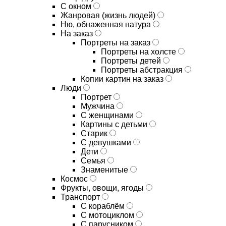
С окном
Жанровая (жизнь людей)
Ню, обнаженная натура
На заказ
Портреты на заказ
Портреты на холсте
Портреты детей
Портреты абстракция
Копии картин на заказ
Люди
Портрет
Мужчина
С женщинами
Картины с детьми
Старик
С девушками
Дети
Семья
Знаменитые
Космос
Фрукты, овощи, ягоды
Транспорт
С кораблём
С мотоциклом
С парусником