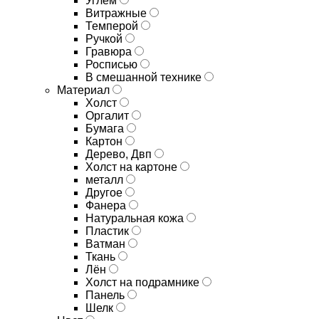
Углём
Витражные
Темперой
Ручкой
Гравюра
Росписью
В смешанной технике
Материал
Холст
Оргалит
Бумага
Картон
Дерево, Двп
Холст на картоне
металл
Другое
Фанера
Натуральная кожа
Пластик
Ватман
Ткань
Лён
Холст на подрамнике
Панель
Шелк