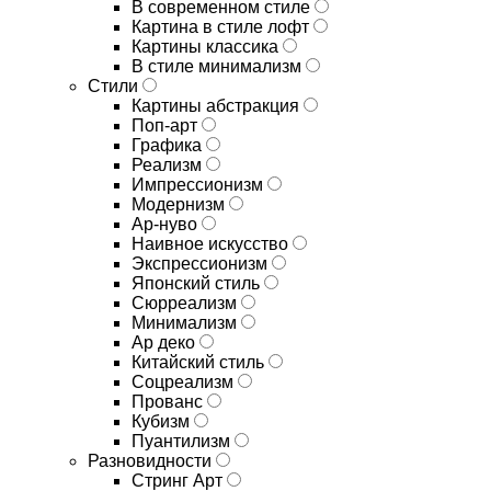
В современном стиле
Картина в стиле лофт
Картины классика
В стиле минимализм
Стили
Картины абстракция
Поп-арт
Графика
Реализм
Импрессионизм
Модернизм
Ар-нуво
Наивное искусство
Экспрессионизм
Японский стиль
Сюрреализм
Минимализм
Ар деко
Китайский стиль
Соцреализм
Прованс
Кубизм
Пуантилизм
Разновидности
Стринг Арт