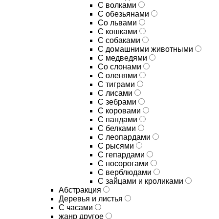
С волками
С обезьянами
Со львами
С кошками
С собаками
С домашними животными
С медведями
Со слонами
С оленями
С тиграми
С лисами
С зебрами
С коровами
С пандами
С белками
С леопардами
С рысями
С гепардами
С носорогами
С верблюдами
С зайцами и кроликами
Абстракция
Деревья и листья
С часами
жанр другое