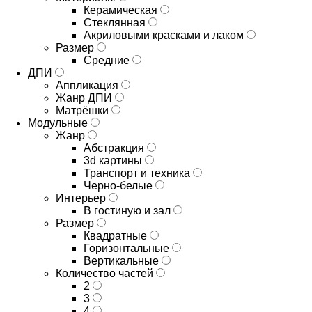
Керамическая
Стеклянная
Акриловыми красками и лаком
Размер
Средние
ДПИ
Аппликация
Жанр ДПИ
Матрёшки
Модульные
Жанр
Абстракция
3d картины
Транспорт и техника
Черно-белые
Интерьер
В гостиную и зал
Размер
Квадратные
Горизонтальные
Вертикальные
Количество частей
2
3
4