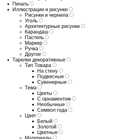
Печать
Иллюстрации и рисунки
Рисунки и чернила
Уголь
Архитектурные рисунки
Карандаш
Пастель
Маркер
Ручка
Другое
Тарелки декоративные
Тип Товара
На стену
Подвесные
Сувенирные
Тема
Цветы
С орнаментом
Необычные
Символ года
Цвет
Белый
Золотой
Цветные
Материалы