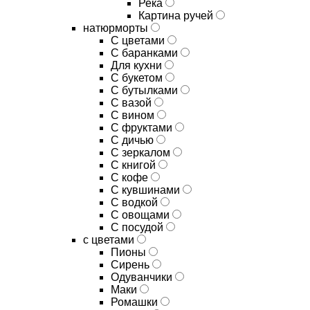
Река
Картина ручей
натюрморты
С цветами
С баранками
Для кухни
C букетом
C бутылками
C вазой
C вином
C фруктами
C дичью
C зеркалом
C книгой
C кофе
C кувшинами
C водкой
C овощами
C посудой
с цветами
Пионы
Сирень
Одуванчики
Маки
Ромашки