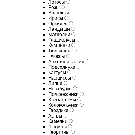
Лотосы
Розы
Васильки
Ирисы
Орхидеи
Ландыши
Магнолии
Гладиолусы
Кувшинки
Тюльпаны
Флоксы
Анютины глазки
Подсолнухи
Кактусы
Нарциссы
Лилии
Незабудки
Подснежники
Хризантемы
Колокольчики
Гвоздики
Астры
Камелии
Люпины
Георгины