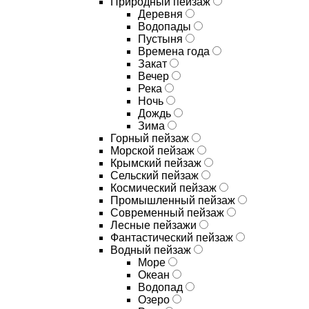
Природный пейзаж
Деревня
Водопады
Пустыня
Времена года
Закат
Вечер
Река
Ночь
Дождь
Зима
Горный пейзаж
Морской пейзаж
Крымский пейзаж
Сельский пейзаж
Космический пейзаж
Промышленный пейзаж
Современный пейзаж
Лесные пейзажи
Фантастический пейзаж
Водный пейзаж
Море
Океан
Водопад
Озеро