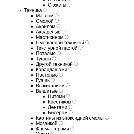
Сюжеты
Техника
Маслом
Смолой
Акрилом
Акварелью
Мастихином
Смешанной техникой
Текстурной пастой
Поталью
Тушью
Другой техникой
Карандашами
Пастелью
Гуашь
Выжиганием
Вышитые
Нитями
Крестиком
Лентами
Бисером
Картины из эпоксидной смолы
Мозаикой
Фломастерами