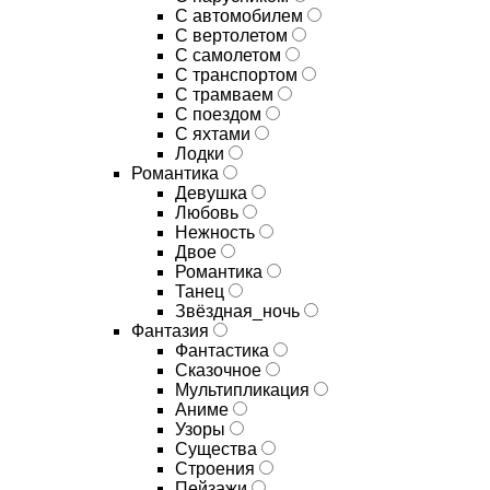
С автомобилем
С вертолетом
С самолетом
С транспортом
С трамваем
С поездом
С яхтами
Лодки
Романтика
Девушка
Любовь
Нежность
Двое
Романтика
Танец
Звёздная_ночь
Фантазия
Фантастика
Сказочное
Мультипликация
Аниме
Узоры
Существа
Строения
Пейзажи