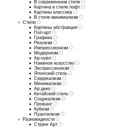
В современном стиле
Картина в стиле лофт
Картины классика
В стиле минимализм
Стили
Картины абстракция
Поп-арт
Графика
Реализм
Импрессионизм
Модернизм
Ар-нуво
Наивное искусство
Экспрессионизм
Японский стиль
Сюрреализм
Минимализм
Ар деко
Китайский стиль
Соцреализм
Прованс
Кубизм
Пуантилизм
Разновидности
Стринг Арт