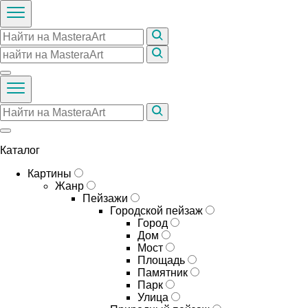
Каталог
Картины
Жанр
Пейзажи
Городской пейзаж
Город
Дом
Мост
Площадь
Памятник
Парк
Улица