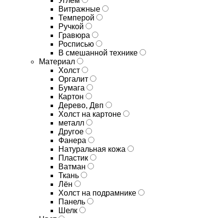
Углём
Витражные
Темперой
Ручкой
Гравюра
Росписью
В смешанной технике
Материал
Холст
Оргалит
Бумага
Картон
Дерево, Двп
Холст на картоне
металл
Другое
Фанера
Натуральная кожа
Пластик
Ватман
Ткань
Лён
Холст на подрамнике
Панель
Шелк