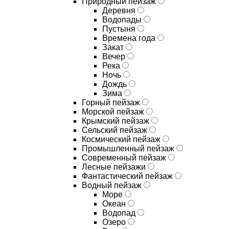
Природный пейзаж
Деревня
Водопады
Пустыня
Времена года
Закат
Вечер
Река
Ночь
Дождь
Зима
Горный пейзаж
Морской пейзаж
Крымский пейзаж
Сельский пейзаж
Космический пейзаж
Промышленный пейзаж
Современный пейзаж
Лесные пейзажи
Фантастический пейзаж
Водный пейзаж
Море
Океан
Водопад
Озеро