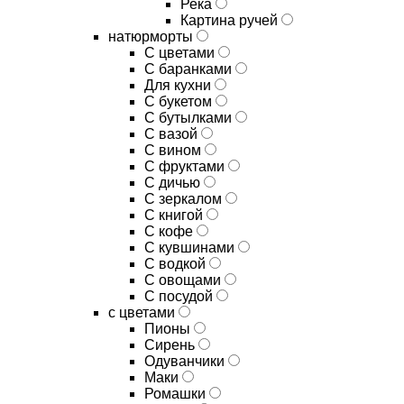
Река
Картина ручей
натюрморты
С цветами
С баранками
Для кухни
C букетом
C бутылками
C вазой
C вином
C фруктами
C дичью
C зеркалом
C книгой
C кофе
C кувшинами
C водкой
C овощами
C посудой
с цветами
Пионы
Сирень
Одуванчики
Маки
Ромашки