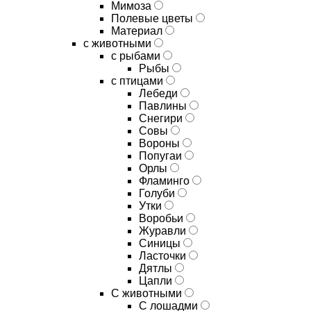
Мимоза
Полевые цветы
Материал
с животными
с рыбами
Рыбы
с птицами
Лебеди
Павлины
Снегири
Совы
Вороны
Попугаи
Орлы
Фламинго
Голуби
Утки
Воробьи
Журавли
Синицы
Ласточки
Дятлы
Цапли
С животными
С лошадми