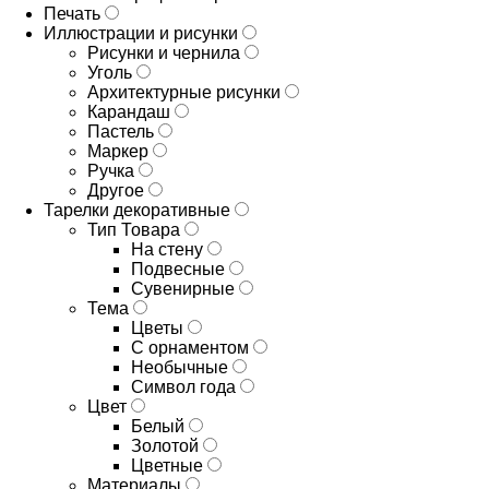
Печать
Иллюстрации и рисунки
Рисунки и чернила
Уголь
Архитектурные рисунки
Карандаш
Пастель
Маркер
Ручка
Другое
Тарелки декоративные
Тип Товара
На стену
Подвесные
Сувенирные
Тема
Цветы
С орнаментом
Необычные
Символ года
Цвет
Белый
Золотой
Цветные
Материалы