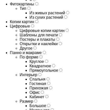
Фитокартины
Тип
Из живых растений
Из сухих растений
Копии картин
Цифровые
Цифровые копии картин
Шаблоны для печати
Постеры и плакаты
Открытки и наклейки
Другое
Панно и макраме
По форме
Круглое
Квадратное
Прямоугольное
Интерьер
Спальня
Гостиная
Прихожая
Офис
Кабинет
Размер
Большое