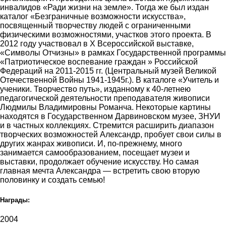
инвалидов «Ради жизни на земле». Тогда же был издан
каталог «Безграничные возможности искусства»,
посвященный творчеству людей с ограниченными
физическими возможностями, участков этого проекта. В
2012 году участвовал в Х Всероссийской выставке,
«Символы Отчизны» в рамках Государственной программы
«Патриотическое воспевание граждан » Российской
Федераций на 2011-2015 гг. (Центральный музей Великой
Отечественной Войны 1941-1945г.). В каталоге «Учитель и
ученики. Творчество путь», изданному к 40-летнею
педагогической деятельности преподавателя живописи
Людмилы Владимировны Романча. Некоторые картины
находятся в Государственном Дарвиновском музее, ЗНУИ
и в частных коллекциях. Стремится расширить диапазон
творческих возможностей Александр, пробует свои силы в
других жанрах живописи. И, по-прежнему, много
занимается самообразованием, посещает музеи и
выставки, продолжает обучение искусству. Но самая
главная мечта Александра — встретить свою вторую
половинку и создать семью!
Награды:
2004