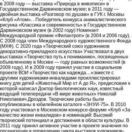
в 2008 году ― выставка «Природа в живописи» в
Государственном Дарвиновском музее; в 2011 году ―
двойная выставка «Разговор по душам» в ГУК г. Москвы
«Клуб «Атом». . Победитель конкурса анималистического
рисунка «Классика и современность» в Государственном
Дарвиновском музее (в 2002 году) Номинант
Международной премии «Филантроп» (в 2004 и 2006 году).
С 2008 года член Международного художественного Фонда
(МХФ). С 2020 года «Творческий союз художников
декоративно-прикладного искусства» Участвовал в двух
выставках «Творчество путь к пониманию», посвященных
объявленному в Москве ― году равных возможностей (в
2009 году). И в 2009 году принял участие в социальном
проекте ВОИ «Творчество как надежда…»:вместе с
другими художниками-инвалидами проиллюстрировал
книгу для детей «Животный Мир от А до Я», предисловие к
которой написал Доктор биологических наук, известный
ведущий телепередачи «В мире животных» Николай
Николаевич Дроздов. Творческие работы были
опубликованы в юбилейном каталоге «ЗНУИ-75». В 2010
году участвовал в Московском конкурсе-форуме «Клуб «За
качество жизни инвалидов» в номинаций: Высокий
творческий потенциал и достижения в области культуры. В
2011 году принял активное участие в проекте значения по
организации и проведению цикла выставок художников-