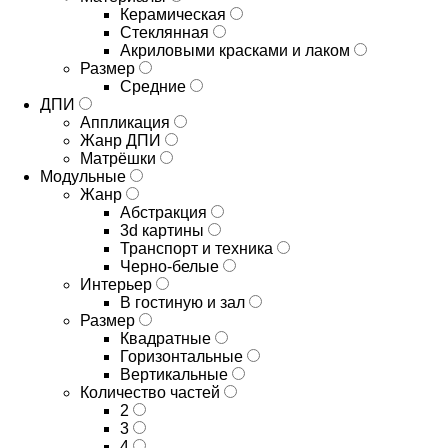
Керамическая
Стеклянная
Акриловыми красками и лаком
Размер
Средние
ДПИ
Аппликация
Жанр ДПИ
Матрёшки
Модульные
Жанр
Абстракция
3d картины
Транспорт и техника
Черно-белые
Интерьер
В гостиную и зал
Размер
Квадратные
Горизонтальные
Вертикальные
Количество частей
2
3
4