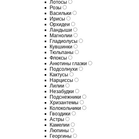
Лотосы
Розы
Васильки
Ирисы
Орхидеи
Ландыши
Магнолии
Гладиолусы
Кувшинки
Тюльпаны
Флоксы
Анютины глазки
Подсолнухи
Кактусы
Нарциссы
Лилии
Незабудки
Подснежники
Хризантемы
Колокольчики
Гвоздики
Астры
Камелии
Люпины
Георгины