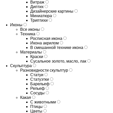
Витраж
Диптих
Дизайнерские картины
Миниатюра
Триптихи
Иконы
Все иконы
Техника
Росписная икона
Икона акрилом
В смешанной технике икона
Материалы
Краски
Сусальное золото, масло, лак
Скульптура
Разновидности скульптур
Статуи
Статуэтки
Барельеф
Рельеф
Сосуды
Какая
С животными
Птицы
Цветы