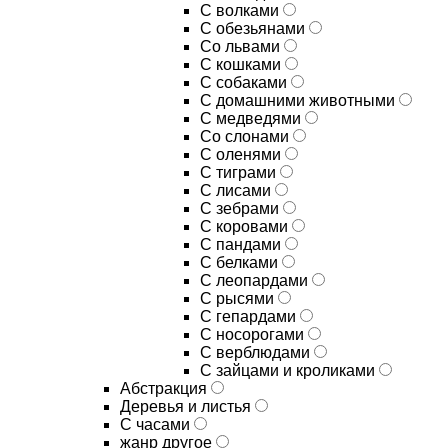
С волками
С обезьянами
Со львами
С кошками
С собаками
С домашними животными
С медведями
Со слонами
С оленями
С тиграми
С лисами
С зебрами
С коровами
С пандами
С белками
С леопардами
С рысями
С гепардами
С носорогами
С верблюдами
С зайцами и кроликами
Абстракция
Деревья и листья
С часами
жанр другое