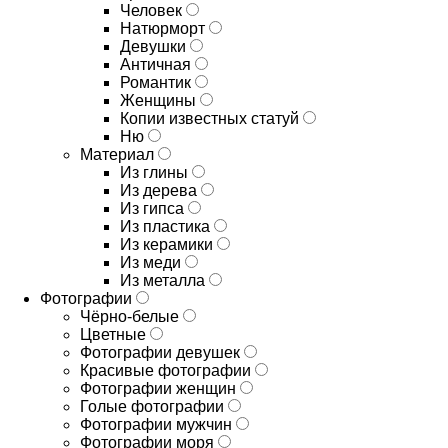
Человек
Натюрморт
Девушки
Античная
Романтик
Женщины
Копии известных статуй
Ню
Материал
Из глины
Из дерева
Из гипса
Из пластика
Из керамики
Из меди
Из металла
Фотографии
Чёрно-белые
Цветные
Фотографии девушек
Красивые фотографии
Фотографии женщин
Голые фотографии
Фотографии мужчин
Фотографии моря