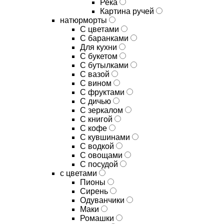
Река
Картина ручей
натюрморты
С цветами
С баранками
Для кухни
C букетом
C бутылками
C вазой
C вином
C фруктами
C дичью
C зеркалом
C книгой
C кофе
C кувшинами
C водкой
C овощами
C посудой
с цветами
Пионы
Сирень
Одуванчики
Маки
Ромашки