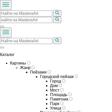
Каталог
Картины
Жанр
Пейзажи
Городской пейзаж
Город
Дом
Мост
Площадь
Памятник
Парк
Улица