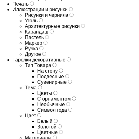
Печать
Иллюстрации и рисунки
Рисунки и чернила
Уголь
Архитектурные рисунки
Карандаш
Пастель
Маркер
Ручка
Другое
Тарелки декоративные
Тип Товара
На стену
Подвесные
Сувенирные
Тема
Цветы
С орнаментом
Необычные
Символ года
Цвет
Белый
Золотой
Цветные
Материалы