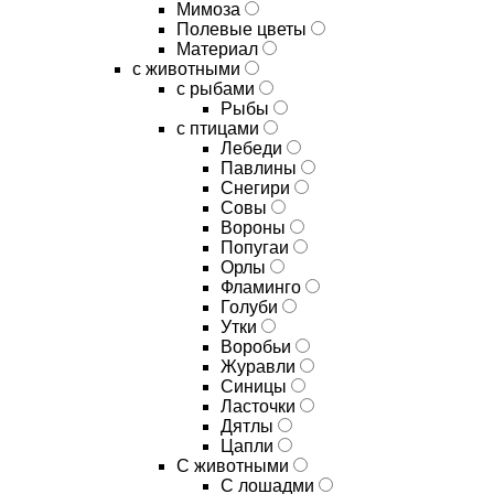
Мимоза
Полевые цветы
Материал
с животными
с рыбами
Рыбы
с птицами
Лебеди
Павлины
Снегири
Совы
Вороны
Попугаи
Орлы
Фламинго
Голуби
Утки
Воробьи
Журавли
Синицы
Ласточки
Дятлы
Цапли
С животными
С лошадми