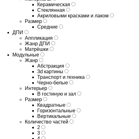
Керамическая
Стеклянная
Акриловыми красками и лаком
Размер
Средние
ДПИ
Аппликация
Жанр ДПИ
Матрёшки
Модульные
Жанр
Абстракция
3d картины
Транспорт и техника
Черно-белые
Интерьер
В гостиную и зал
Размер
Квадратные
Горизонтальные
Вертикальные
Количество частей
2
3
4