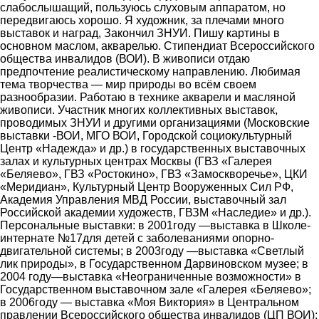
слабослышащий, пользуюсь слуховым аппаратом, но
передвигаюсь хорошо. Я художник, за плечами много
выставок и наград, Закончил ЗНУИ. Пишу картины в
основном маслом, акварелью. Стипендиат Всероссийского
общества инвалидов (ВОИ). В живописи отдаю
предпочтение реалистическому направлению. Любимая
тема творчества ― мир природы во всём своем
разнообразии. Работаю в технике акварели и масляной
живописи. Участник многих коллективных выставок,
проводимых ЗНУИ и другими организациями (Московские
выставки -ВОИ, МГО ВОИ, Городской социокультурный
Центр «Надежда» и др.) в государственных выставочных
залах и культурных центрах Москвы (ГВЗ «Галерея
«Беляево», ГВЗ «Ростокино», ГВЗ «Замоскворечье», ЦКИ
«Меридиан», Культурный Центр Вооруженных Сил РФ,
Академия Управления МВД России, выставочный зал
Российской академии художеств, ГВЗМ «Наследие» и др.).
Персональные выставки: в 2001году ―выставка в Школе-
интернате №17для детей с заболеваниями опорно-
двигательной системы; в 2003году ―выставка «Светлый
лик природы», в Государственном Дарвиновском музее; в
2004 году―выставка «Неограниченные возможности» в
Государственном выставочном зале «Галерея «Беляево»;
в 2006году ― выставка «Моя Виктория» в Центральном
правлении Всероссийского общества инвалидов (ЦП ВОИ);