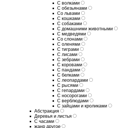
С волками
С обезьянами
Со львами
С кошками
С собаками
С домашними животными
С медведями
Со слонами
С оленями
С тиграми
С лисами
С зебрами
С коровами
С пандами
С белками
С леопардами
С рысями
С гепардами
С носорогами
С верблюдами
С зайцами и кроликами
Абстракция
Деревья и листья
С часами
жанр другое