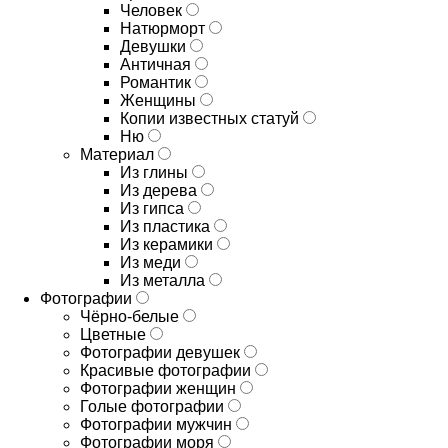
Человек
Натюрморт
Девушки
Античная
Романтик
Женщины
Копии известных статуй
Ню
Материал
Из глины
Из дерева
Из гипса
Из пластика
Из керамики
Из меди
Из металла
Фотографии
Чёрно-белые
Цветные
Фотографии девушек
Красивые фотографии
Фотографии женщин
Голые фотографии
Фотографии мужчин
Фотографии моря