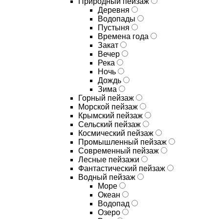
Природный пейзаж
Деревня
Водопады
Пустыня
Времена года
Закат
Вечер
Река
Ночь
Дождь
Зима
Горный пейзаж
Морской пейзаж
Крымский пейзаж
Сельский пейзаж
Космический пейзаж
Промышленный пейзаж
Современный пейзаж
Лесные пейзажи
Фантастический пейзаж
Водный пейзаж
Море
Океан
Водопад
Озеро