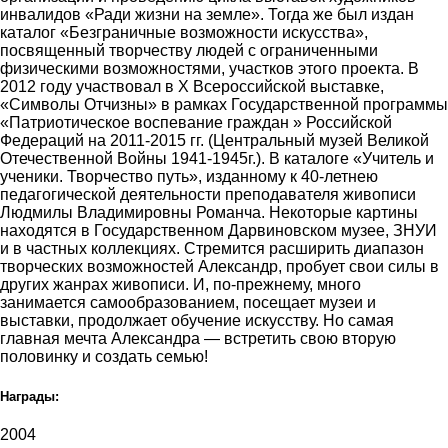
инвалидов «Ради жизни на земле». Тогда же был издан
каталог «Безграничные возможности искусства»,
посвященный творчеству людей с ограниченными
физическими возможностями, участков этого проекта. В
2012 году участвовал в Х Всероссийской выставке,
«Символы Отчизны» в рамках Государственной программы
«Патриотическое воспевание граждан » Российской
Федераций на 2011-2015 гг. (Центральный музей Великой
Отечественной Войны 1941-1945г.). В каталоге «Учитель и
ученики. Творчество путь», изданному к 40-летнею
педагогической деятельности преподавателя живописи
Людмилы Владимировны Романча. Некоторые картины
находятся в Государственном Дарвиновском музее, ЗНУИ
и в частных коллекциях. Стремится расширить диапазон
творческих возможностей Александр, пробует свои силы в
других жанрах живописи. И, по-прежнему, много
занимается самообразованием, посещает музеи и
выставки, продолжает обучение искусству. Но самая
главная мечта Александра — встретить свою вторую
половинку и создать семью!
Награды:
2004