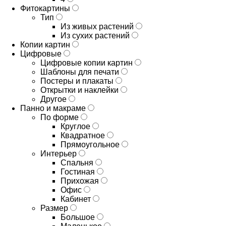
Фитокартины
Тип
Из живых растений
Из сухих растений
Копии картин
Цифровые
Цифровые копии картин
Шаблоны для печати
Постеры и плакаты
Открытки и наклейки
Другое
Панно и макраме
По форме
Круглое
Квадратное
Прямоугольное
Интерьер
Спальня
Гостиная
Прихожая
Офис
Кабинет
Размер
Большое