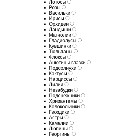
Лотосы
Розы
Васильки
Ирисы
Орхидеи
Ландыши
Магнолии
Гладиолусы
Кувшинки
Тюльпаны
Флоксы
Анютины глазки
Подсолнухи
Кактусы
Нарциссы
Лилии
Незабудки
Подснежники
Хризантемы
Колокольчики
Гвоздики
Астры
Камелии
Люпины
Георгины