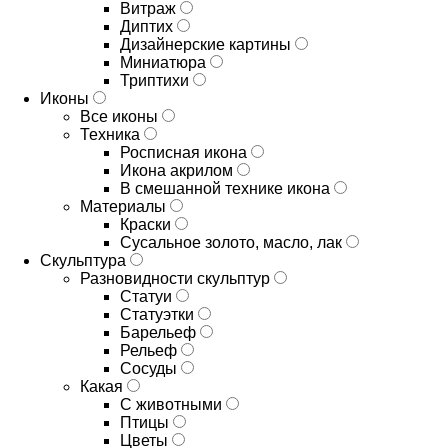
Витраж
Диптих
Дизайнерские картины
Миниатюра
Триптихи
Иконы
Все иконы
Техника
Росписная икона
Икона акрилом
В смешанной технике икона
Материалы
Краски
Сусальное золото, масло, лак
Скульптура
Разновидности скульптур
Статуи
Статуэтки
Барельеф
Рельеф
Сосуды
Какая
С животными
Птицы
Цветы