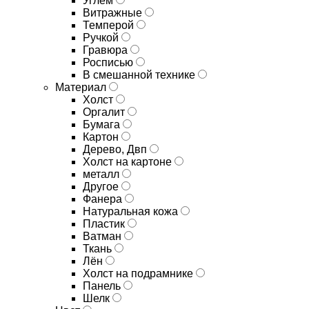
Углём
Витражные
Темперой
Ручкой
Гравюра
Росписью
В смешанной технике
Материал
Холст
Оргалит
Бумага
Картон
Дерево, Двп
Холст на картоне
металл
Другое
Фанера
Натуральная кожа
Пластик
Ватман
Ткань
Лён
Холст на подрамнике
Панель
Шелк