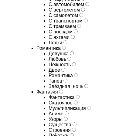
С автомобилем
С вертолетом
С самолетом
С транспортом
С трамваем
С поездом
С яхтами
Лодки
Романтика
Девушка
Любовь
Нежность
Двое
Романтика
Танец
Звёздная_ночь
Фантазия
Фантастика
Сказочное
Мультипликация
Аниме
Узоры
Существа
Строения
Пейзажи