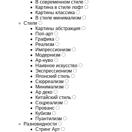
В современном стиле
Картина в стиле лофт
Картины классика
В стиле минимализм
Стили
Картины абстракция
Поп-арт
Графика
Реализм
Импрессионизм
Модернизм
Ар-нуво
Наивное искусство
Экспрессионизм
Японский стиль
Сюрреализм
Минимализм
Ар деко
Китайский стиль
Соцреализм
Прованс
Кубизм
Пуантилизм
Разновидности
Стринг Арт