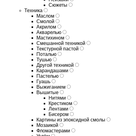
Сюжеты
Техника
Маслом
Смолой
Акрилом
Акварелью
Мастихином
Смешанной техникой
Текстурной пастой
Поталью
Тушью
Другой техникой
Карандашами
Пастелью
Гуашь
Выжиганием
Вышитые
Нитями
Крестиком
Лентами
Бисером
Картины из эпоксидной смолы
Мозаикой
Фломастерами