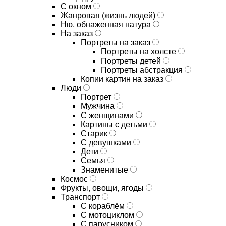
С окном
Жанровая (жизнь людей)
Ню, обнаженная натура
На заказ
Портреты на заказ
Портреты на холсте
Портреты детей
Портреты абстракция
Копии картин на заказ
Люди
Портрет
Мужчина
С женщинами
Картины с детьми
Старик
С девушками
Дети
Семья
Знаменитые
Космос
Фрукты, овощи, ягоды
Транспорт
С кораблём
С мотоциклом
С парусником