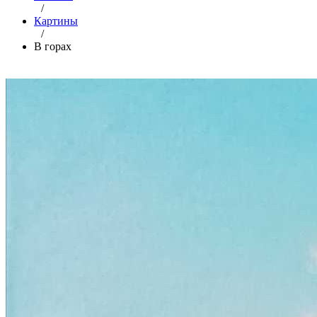
/
Картины
/
В горах