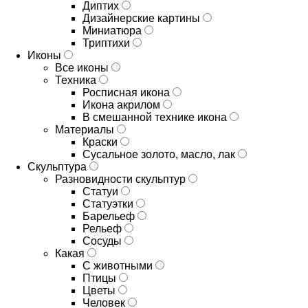
Диптих
Дизайнерские картины
Миниатюра
Триптихи
Иконы
Все иконы
Техника
Росписная икона
Икона акрилом
В смешанной технике икона
Материалы
Краски
Сусальное золото, масло, лак
Скульптура
Разновидности скульптур
Статуи
Статуэтки
Барельеф
Рельеф
Сосуды
Какая
С животными
Птицы
Цветы
Человек