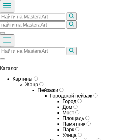
Каталог
Картины
Жанр
Пейзажи
Городской пейзаж
Город
Дом
Мост
Площадь
Памятник
Парк
Улица