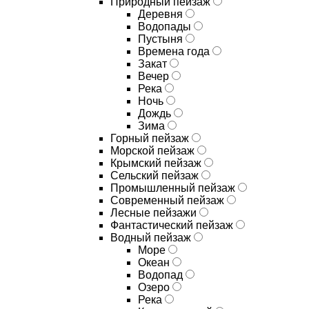
Природный пейзаж
Деревня
Водопады
Пустыня
Времена года
Закат
Вечер
Река
Ночь
Дождь
Зима
Горный пейзаж
Морской пейзаж
Крымский пейзаж
Сельский пейзаж
Промышленный пейзаж
Современный пейзаж
Лесные пейзажи
Фантастический пейзаж
Водный пейзаж
Море
Океан
Водопад
Озеро
Река