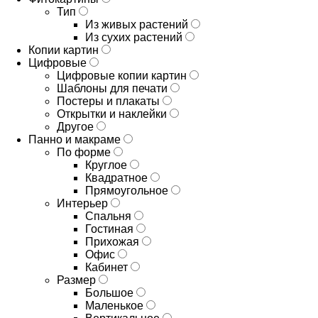
Тип
Из живых растений
Из сухих растений
Копии картин
Цифровые
Цифровые копии картин
Шаблоны для печати
Постеры и плакаты
Открытки и наклейки
Другое
Панно и макраме
По форме
Круглое
Квадратное
Прямоугольное
Интерьер
Спальня
Гостиная
Прихожая
Офис
Кабинет
Размер
Большое
Маленькое