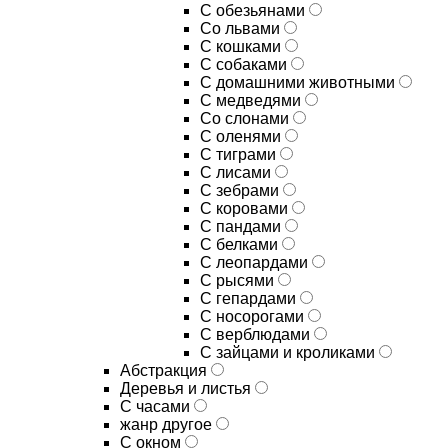
С обезьянами
Со львами
С кошками
С собаками
С домашними животными
С медведями
Со слонами
С оленями
С тиграми
С лисами
С зебрами
С коровами
С пандами
С белками
С леопардами
С рысями
С гепардами
С носорогами
С верблюдами
С зайцами и кроликами
Абстракция
Деревья и листья
С часами
жанр другое
С окном