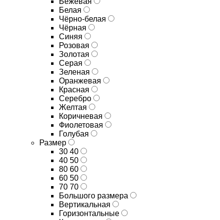
Бежевая
Белая
Чёрно-белая
Чёрная
Синяя
Розовая
Золотая
Серая
Зеленая
Оранжевая
Красная
Серебро
Желтая
Коричневая
Фиолетовая
Голубая
Размер
30 40
40 50
80 60
60 50
70 70
Большого размера
Вертикальная
Горизонтальные