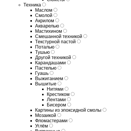
Техника
Маслом
Смолой
Акрилом
Акварелью
Мастихином
Смешанной техникой
Текстурной пастой
Поталью
Тушью
Другой техникой
Карандашами
Пастелью
Гуашь
Выжиганием
Вышитые
Нитями
Крестиком
Лентами
Бисером
Картины из эпоксидной смолы
Мозаикой
Фломастерами
Углём