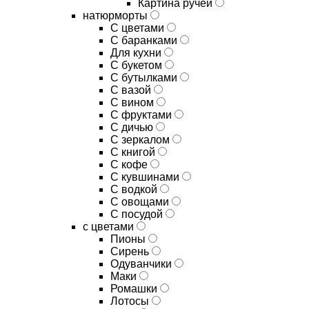
Картина ручей
натюрморты
С цветами
С баранками
Для кухни
C букетом
C бутылками
C вазой
C вином
C фруктами
C дичью
C зеркалом
C книгой
C кофе
C кувшинами
C водкой
C овощами
C посудой
с цветами
Пионы
Сирень
Одуванчики
Маки
Ромашки
Лотосы