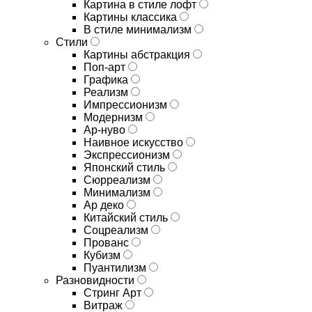
Картина в стиле лофт
Картины классика
В стиле минимализм
Стили
Картины абстракция
Поп-арт
Графика
Реализм
Импрессионизм
Модернизм
Ар-нуво
Наивное искусство
Экспрессионизм
Японский стиль
Сюрреализм
Минимализм
Ар деко
Китайский стиль
Соцреализм
Прованс
Кубизм
Пуантилизм
Разновидности
Стринг Арт
Витраж