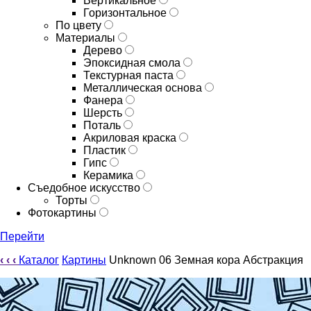
Вертикальное
Горизонтальное
По цвету
Материалы
Дерево
Эпоксидная смола
Текстурная паста
Металлическая основа
Фанера
Шерсть
Поталь
Акриловая краска
Пластик
Гипс
Керамика
Съедобное искусство
Торты
Фотокартины
Перейти
‹
‹
‹
Каталог
Картины
Unknown 06 Земная кора Абстракция