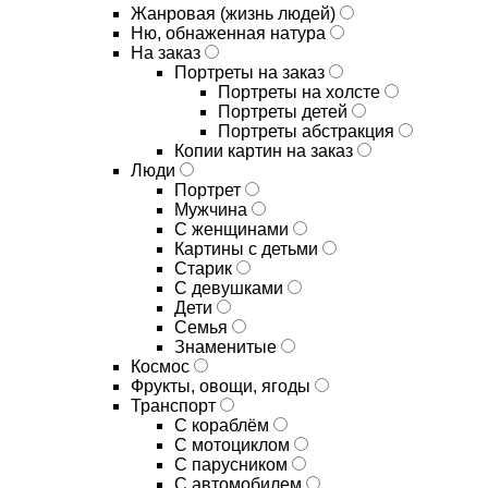
Жанровая (жизнь людей)
Ню, обнаженная натура
На заказ
Портреты на заказ
Портреты на холсте
Портреты детей
Портреты абстракция
Копии картин на заказ
Люди
Портрет
Мужчина
С женщинами
Картины с детьми
Старик
С девушками
Дети
Семья
Знаменитые
Космос
Фрукты, овощи, ягоды
Транспорт
С кораблём
С мотоциклом
С парусником
С автомобилем