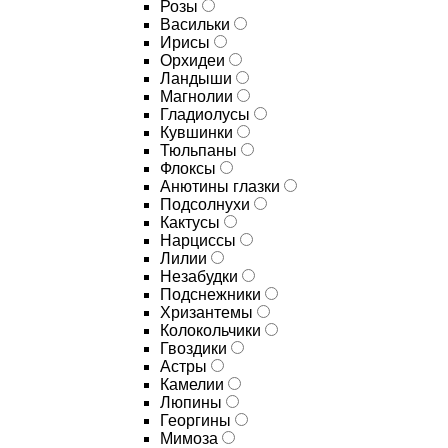
Розы
Васильки
Ирисы
Орхидеи
Ландыши
Магнолии
Гладиолусы
Кувшинки
Тюльпаны
Флоксы
Анютины глазки
Подсолнухи
Кактусы
Нарциссы
Лилии
Незабудки
Подснежники
Хризантемы
Колокольчики
Гвоздики
Астры
Камелии
Люпины
Георгины
Мимоза