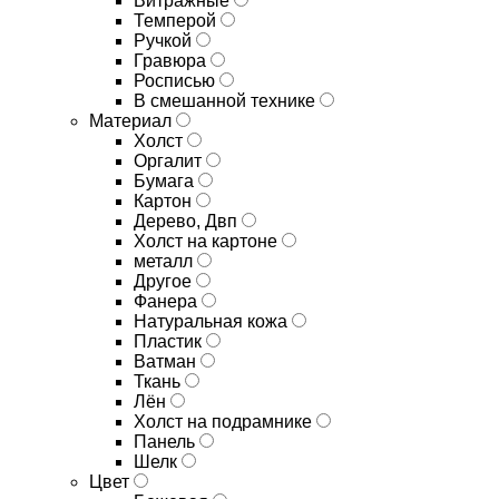
Витражные
Темперой
Ручкой
Гравюра
Росписью
В смешанной технике
Материал
Холст
Оргалит
Бумага
Картон
Дерево, Двп
Холст на картоне
металл
Другое
Фанера
Натуральная кожа
Пластик
Ватман
Ткань
Лён
Холст на подрамнике
Панель
Шелк
Цвет