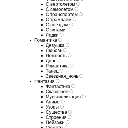
С вертолетом
С самолетом
С транспортом
С трамваем
С поездом
С яхтами
Лодки
Романтика
Девушка
Любовь
Нежность
Двое
Романтика
Танец
Звёздная_ночь
Фантазия
Фантастика
Сказочное
Мультипликация
Аниме
Узоры
Существа
Строения
Пейзажи
Сюжеты