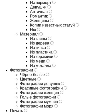
Натюрморт
Девушки
Античная
Романтик
Женщины
Копии известных статуй
Ню
Материал
Из глины
Из дерева
Из гипса
Из пластика
Из керамики
Из меди
Из металла
Фотографии
Чёрно-белые
Цветные
Фотографии девушек
Красивые фотографии
Фотографии женщин
Голые фотографии
Фотографии мужчин
Фотографии моря
Печать