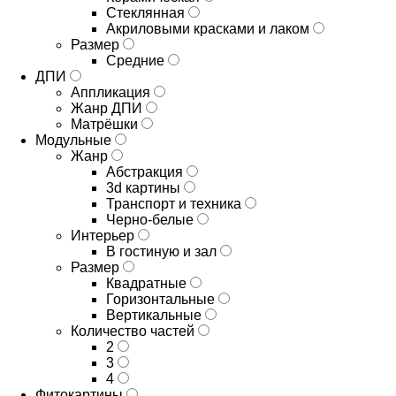
Стеклянная
Акриловыми красками и лаком
Размер
Средние
ДПИ
Аппликация
Жанр ДПИ
Матрёшки
Модульные
Жанр
Абстракция
3d картины
Транспорт и техника
Черно-белые
Интерьер
В гостиную и зал
Размер
Квадратные
Горизонтальные
Вертикальные
Количество частей
2
3
4
Фитокартины