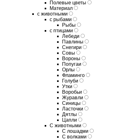
Полевые цветы
Материал
с животными
с рыбами
Рыбы
с птицами
Лебеди
Павлины
Снегири
Совы
Вороны
Попугаи
Орлы
Фламинго
Голуби
Утки
Воробьи
Журавли
Синицы
Ласточки
Дятлы
Цапли
С животными
С лошадми
С волками