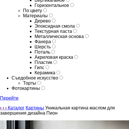
Вертикальное
Горизонтальное
По цвету
Материалы
Дерево
Эпоксидная смола
Текстурная паста
Металлическая основа
Фанера
Шерсть
Поталь
Акриловая краска
Пластик
Гипс
Керамика
Съедобное искусство
Торты
Фотокартины
Перейти
‹
‹
‹
Каталог
Картины
Уникальная картина маслом для
завершения дизайна Пион