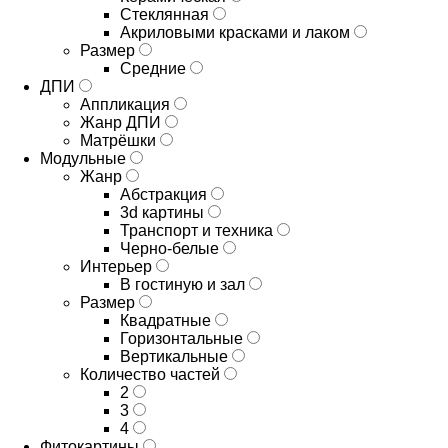
Стеклянная
Акриловыми красками и лаком
Размер
Средние
ДПИ
Аппликация
Жанр ДПИ
Матрёшки
Модульные
Жанр
Абстракция
3d картины
Транспорт и техника
Черно-белые
Интерьер
В гостиную и зал
Размер
Квадратные
Горизонтальные
Вертикальные
Количество частей
2
3
4
Фитокартины