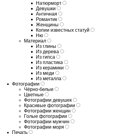
Натюрморт
Девушки
Античная
Романтик
Женщины
Копии известных статуй
Ню
Материал
Из глины
Из дерева
Из гипса
Из пластика
Из керамики
Из меди
Из металла
Фотографии
Чёрно-белые
Цветные
Фотографии девушек
Красивые фотографии
Фотографии женщин
Голые фотографии
Фотографии мужчин
Фотографии моря
Печать