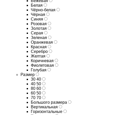
Бежевая
Белая
Чёрно-белая
Чёрная
Синяя
Розовая
Золотая
Серая
Зеленая
Оранжевая
Красная
Серебро
Желтая
Коричневая
Фиолетовая
Голубая
Размер
30 40
40 50
80 60
60 50
70 70
Большого размера
Вертикальная
Горизонтальные