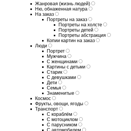
Жанровая (жизнь людей)
Ню, обнаженная натура
На заказ
Портреты на заказ
Портреты на холсте
Портреты детей
Портреты абстракция
Копии картин на заказ
Люди
Портрет
Мужчина
С женщинами
Картины с детьми
Старик
С девушками
Дети
Семья
Знаменитые
Космос
Фрукты, овощи, ягоды
Транспорт
С кораблём
С мотоциклом
С парусником
С автомобилем