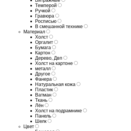
Витражные
Темперой
Ручкой
Гравюра
Росписью
В смешанной технике
Материал
Холст
Оргалит
Бумага
Картон
Дерево, Двп
Холст на картоне
металл
Другое
Фанера
Натуральная кожа
Пластик
Ватман
Ткань
Лён
Холст на подрамнике
Панель
Шелк
Цвет