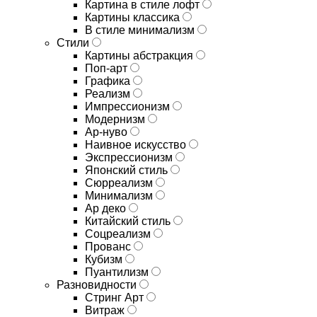
Картина в стиле лофт
Картины классика
В стиле минимализм
Стили
Картины абстракция
Поп-арт
Графика
Реализм
Импрессионизм
Модернизм
Ар-нуво
Наивное искусство
Экспрессионизм
Японский стиль
Сюрреализм
Минимализм
Ар деко
Китайский стиль
Соцреализм
Прованс
Кубизм
Пуантилизм
Разновидности
Стринг Арт
Витраж