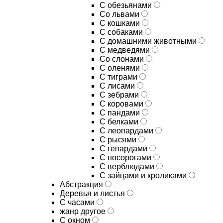
С обезьянами
Со львами
С кошками
С собаками
С домашними животными
С медведями
Со слонами
С оленями
С тиграми
С лисами
С зебрами
С коровами
С пандами
С белками
С леопардами
С рысями
С гепардами
С носорогами
С верблюдами
С зайцами и кроликами
Абстракция
Деревья и листья
С часами
жанр другое
С окном