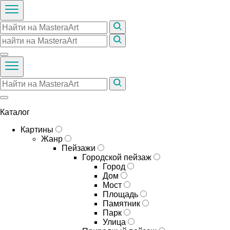
Каталог
Картины
Жанр
Пейзажи
Городской пейзаж
Город
Дом
Мост
Площадь
Памятник
Парк
Улица