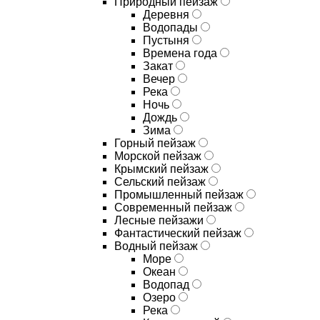
Природный пейзаж
Деревня
Водопады
Пустыня
Времена года
Закат
Вечер
Река
Ночь
Дождь
Зима
Горный пейзаж
Морской пейзаж
Крымский пейзаж
Сельский пейзаж
Промышленный пейзаж
Современный пейзаж
Лесные пейзажи
Фантастический пейзаж
Водный пейзаж
Море
Океан
Водопад
Озеро
Река