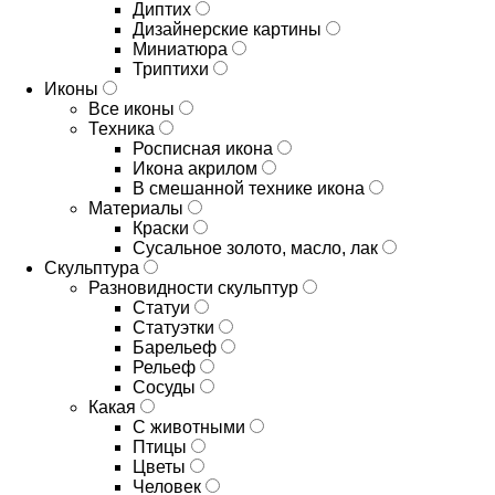
Диптих
Дизайнерские картины
Миниатюра
Триптихи
Иконы
Все иконы
Техника
Росписная икона
Икона акрилом
В смешанной технике икона
Материалы
Краски
Сусальное золото, масло, лак
Скульптура
Разновидности скульптур
Статуи
Статуэтки
Барельеф
Рельеф
Сосуды
Какая
С животными
Птицы
Цветы
Человек