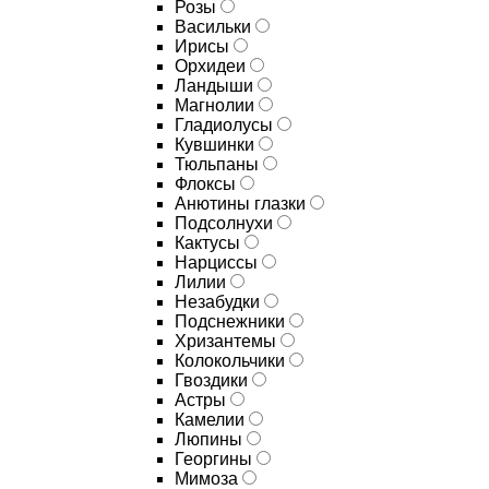
Розы
Васильки
Ирисы
Орхидеи
Ландыши
Магнолии
Гладиолусы
Кувшинки
Тюльпаны
Флоксы
Анютины глазки
Подсолнухи
Кактусы
Нарциссы
Лилии
Незабудки
Подснежники
Хризантемы
Колокольчики
Гвоздики
Астры
Камелии
Люпины
Георгины
Мимоза