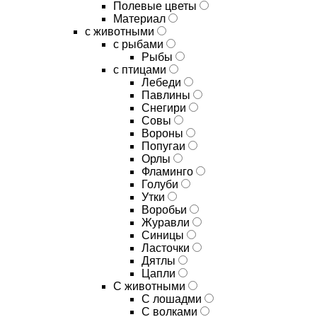
Полевые цветы
Материал
с животными
с рыбами
Рыбы
с птицами
Лебеди
Павлины
Снегири
Совы
Вороны
Попугаи
Орлы
Фламинго
Голуби
Утки
Воробьи
Журавли
Синицы
Ласточки
Дятлы
Цапли
С животными
С лошадми
С волками