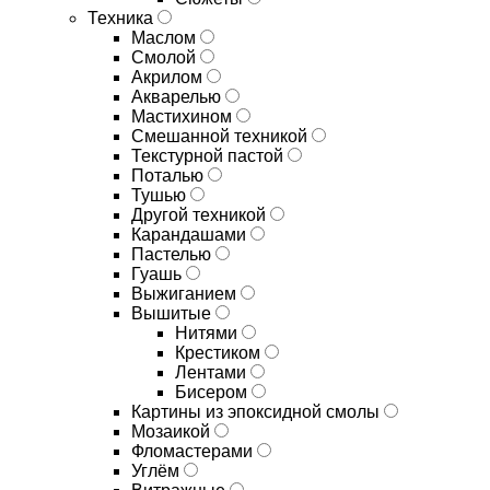
Техника
Маслом
Смолой
Акрилом
Акварелью
Мастихином
Смешанной техникой
Текстурной пастой
Поталью
Тушью
Другой техникой
Карандашами
Пастелью
Гуашь
Выжиганием
Вышитые
Нитями
Крестиком
Лентами
Бисером
Картины из эпоксидной смолы
Мозаикой
Фломастерами
Углём