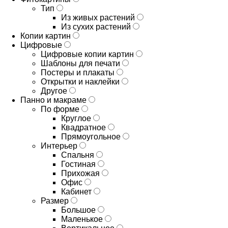
Тип
Из живых растений
Из сухих растений
Копии картин
Цифровые
Цифровые копии картин
Шаблоны для печати
Постеры и плакаты
Открытки и наклейки
Другое
Панно и макраме
По форме
Круглое
Квадратное
Прямоугольное
Интерьер
Спальня
Гостиная
Прихожая
Офис
Кабинет
Размер
Большое
Маленькое