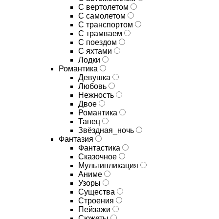
С вертолетом
С самолетом
С транспортом
С трамваем
С поездом
С яхтами
Лодки
Романтика
Девушка
Любовь
Нежность
Двое
Романтика
Танец
Звёздная_ночь
Фантазия
Фантастика
Сказочное
Мультипликация
Аниме
Узоры
Существа
Строения
Пейзажи
Сюжеты