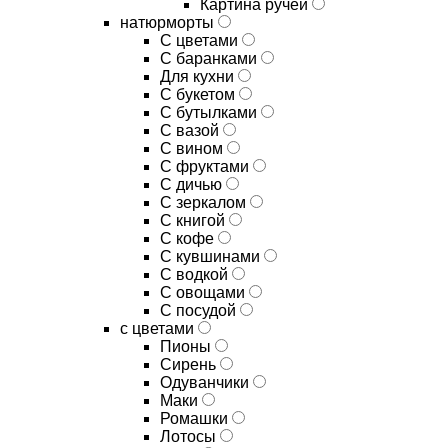
Картина ручей
натюрморты
С цветами
С баранками
Для кухни
C букетом
C бутылками
C вазой
C вином
C фруктами
C дичью
C зеркалом
C книгой
C кофе
C кувшинами
C водкой
C овощами
C посудой
с цветами
Пионы
Сирень
Одуванчики
Маки
Ромашки
Лотосы