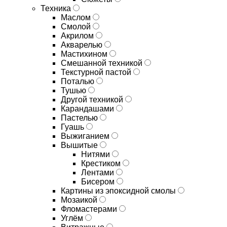
Техника
Маслом
Смолой
Акрилом
Акварелью
Мастихином
Смешанной техникой
Текстурной пастой
Поталью
Тушью
Другой техникой
Карандашами
Пастелью
Гуашь
Выжиганием
Вышитые
Нитями
Крестиком
Лентами
Бисером
Картины из эпоксидной смолы
Мозаикой
Фломастерами
Углём