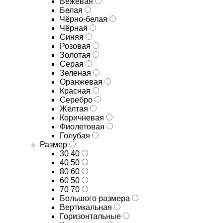
Бежевая
Белая
Чёрно-белая
Чёрная
Синяя
Розовая
Золотая
Серая
Зеленая
Оранжевая
Красная
Серебро
Желтая
Коричневая
Фиолетовая
Голубая
Размер
30 40
40 50
80 60
60 50
70 70
Большого размера
Вертикальная
Горизонтальные