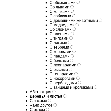
С обезьянами
Со львами
С кошками
С собаками
С домашними животными
С медведями
Со слонами
С оленями
С тиграми
С лисами
С зебрами
С коровами
С пандами
С белками
С леопардами
С рысями
С гепардами
С носорогами
С верблюдами
С зайцами и кроликами
Абстракция
Деревья и листья
С часами
жанр другое
С окном