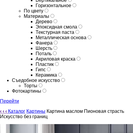
Вертикальное
Горизонтальное
По цвету
Материалы
Дерево
Эпоксидная смола
Текстурная паста
Металлическая основа
Фанера
Шерсть
Поталь
Акриловая краска
Пластик
Гипс
Керамика
Съедобное искусство
Торты
Фотокартины
Перейти
‹
‹
‹
Каталог
Картины
Картина маслом Пионовая страсть
Искусство без границ