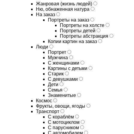
Жанровая (жизнь людей)
Ню, обнаженная натура
На заказ
Портреты на заказ
Портреты на холсте
Портреты детей
Портреты абстракция
Копии картин на заказ
Люди
Портрет
Мужчина
С женщинами
Картины с детьми
Старик
С девушками
Дети
Семья
Знаменитые
Космос
Фрукты, овощи, ягоды
Транспорт
С кораблём
С мотоциклом
С парусником
С автомобилем