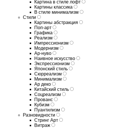
Картина в стиле лофт
Картины классика
В стиле минимализм
Стили
Картины абстракция
Поп-арт
Графика
Реализм
Импрессионизм
Модернизм
Ар-нуво
Наивное искусство
Экспрессионизм
Японский стиль
Сюрреализм
Минимализм
Ар деко
Китайский стиль
Соцреализм
Прованс
Кубизм
Пуантилизм
Разновидности
Стринг Арт
Витраж