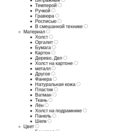
Витражные
Темперой
Ручкой
Гравюра
Росписью
В смешанной технике
Материал
Холст
Оргалит
Бумага
Картон
Дерево, Двп
Холст на картоне
металл
Другое
Фанера
Натуральная кожа
Пластик
Ватман
Ткань
Лён
Холст на подрамнике
Панель
Шелк
Цвет