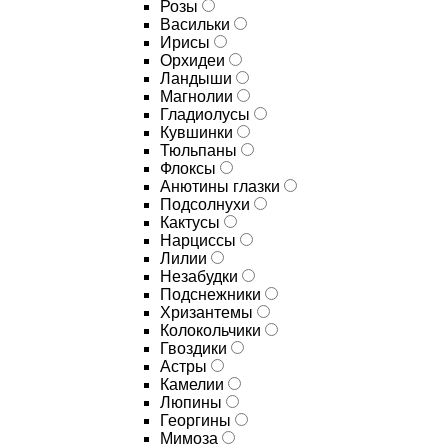
Розы
Васильки
Ирисы
Орхидеи
Ландыши
Магнолии
Гладиолусы
Кувшинки
Тюльпаны
Флоксы
Анютины глазки
Подсолнухи
Кактусы
Нарциссы
Лилии
Незабудки
Подснежники
Хризантемы
Колокольчики
Гвоздики
Астры
Камелии
Люпины
Георгины
Мимоза