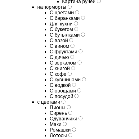
Картина ручей
натюрморты
С цветами
С баранками
Для кухни
C букетом
C бутылками
C вазой
C вином
C фруктами
C дичью
C зеркалом
C книгой
C кофе
C кувшинами
C водкой
C овощами
C посудой
с цветами
Пионы
Сирень
Одуванчики
Маки
Ромашки
Лотосы