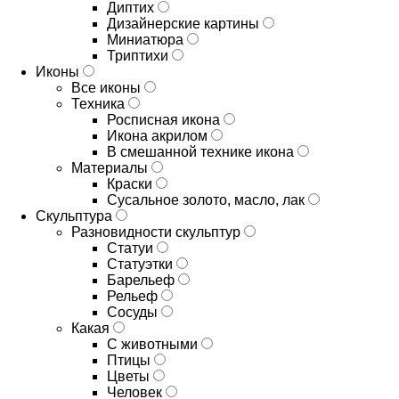
Диптих
Дизайнерские картины
Миниатюра
Триптихи
Иконы
Все иконы
Техника
Росписная икона
Икона акрилом
В смешанной технике икона
Материалы
Краски
Сусальное золото, масло, лак
Скульптура
Разновидности скульптур
Статуи
Статуэтки
Барельеф
Рельеф
Сосуды
Какая
С животными
Птицы
Цветы
Человек