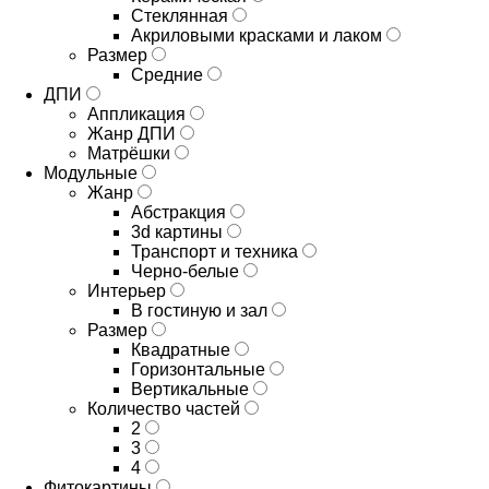
Стеклянная
Акриловыми красками и лаком
Размер
Средние
ДПИ
Аппликация
Жанр ДПИ
Матрёшки
Модульные
Жанр
Абстракция
3d картины
Транспорт и техника
Черно-белые
Интерьер
В гостиную и зал
Размер
Квадратные
Горизонтальные
Вертикальные
Количество частей
2
3
4
Фитокартины