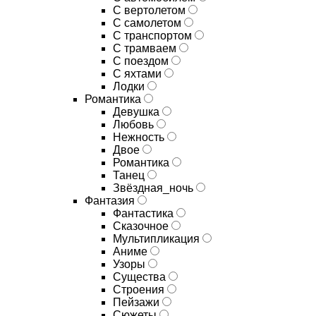
С вертолетом
С самолетом
С транспортом
С трамваем
С поездом
С яхтами
Лодки
Романтика
Девушка
Любовь
Нежность
Двое
Романтика
Танец
Звёздная_ночь
Фантазия
Фантастика
Сказочное
Мультипликация
Аниме
Узоры
Существа
Строения
Пейзажи
Сюжеты