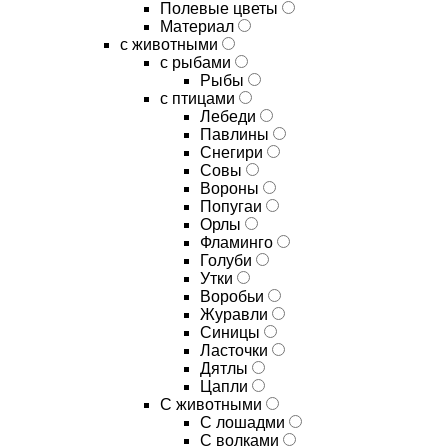
Полевые цветы
Материал
с животными
с рыбами
Рыбы
с птицами
Лебеди
Павлины
Снегири
Совы
Вороны
Попугаи
Орлы
Фламинго
Голуби
Утки
Воробьи
Журавли
Синицы
Ласточки
Дятлы
Цапли
С животными
С лошадми
С волками