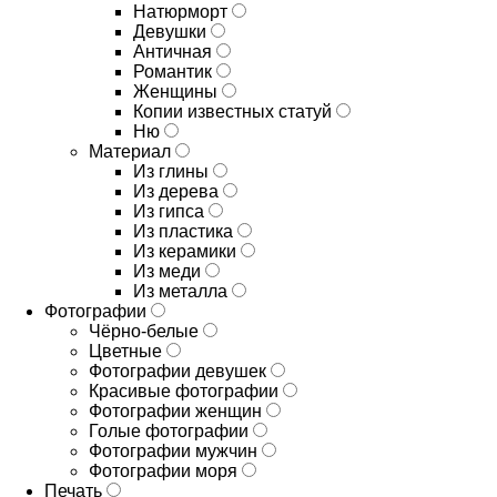
Натюрморт
Девушки
Античная
Романтик
Женщины
Копии известных статуй
Ню
Материал
Из глины
Из дерева
Из гипса
Из пластика
Из керамики
Из меди
Из металла
Фотографии
Чёрно-белые
Цветные
Фотографии девушек
Красивые фотографии
Фотографии женщин
Голые фотографии
Фотографии мужчин
Фотографии моря
Печать