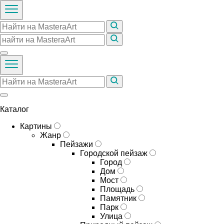
Каталог
Картины
Жанр
Пейзажи
Городской пейзаж
Город
Дом
Мост
Площадь
Памятник
Парк
Улица