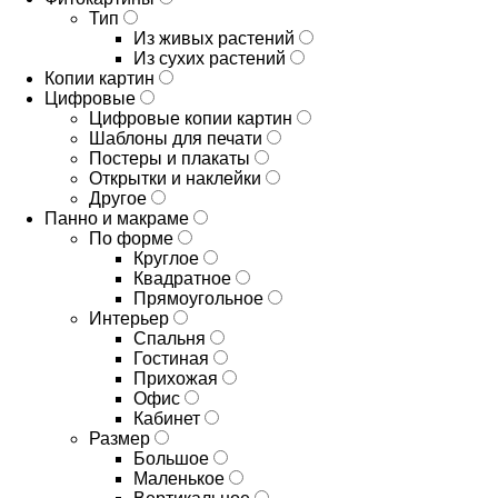
Тип
Из живых растений
Из сухих растений
Копии картин
Цифровые
Цифровые копии картин
Шаблоны для печати
Постеры и плакаты
Открытки и наклейки
Другое
Панно и макраме
По форме
Круглое
Квадратное
Прямоугольное
Интерьер
Спальня
Гостиная
Прихожая
Офис
Кабинет
Размер
Большое
Маленькое