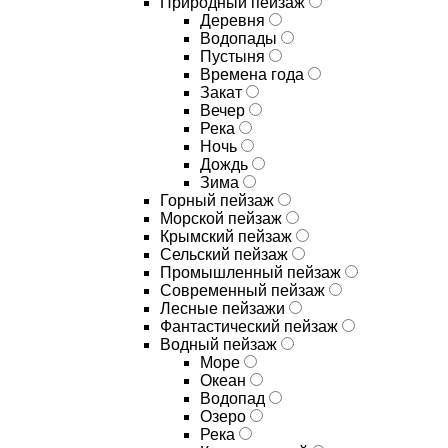
Природный пейзаж
Деревня
Водопады
Пустыня
Времена года
Закат
Вечер
Река
Ночь
Дождь
Зима
Горный пейзаж
Морской пейзаж
Крымский пейзаж
Сельский пейзаж
Промышленный пейзаж
Современный пейзаж
Лесные пейзажи
Фантастический пейзаж
Водный пейзаж
Море
Океан
Водопад
Озеро
Река