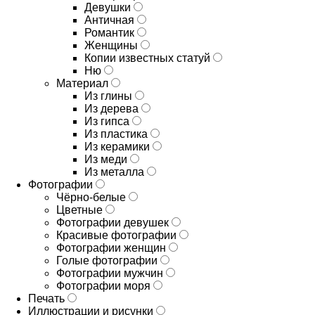
Девушки
Античная
Романтик
Женщины
Копии известных статуй
Ню
Материал
Из глины
Из дерева
Из гипса
Из пластика
Из керамики
Из меди
Из металла
Фотографии
Чёрно-белые
Цветные
Фотографии девушек
Красивые фотографии
Фотографии женщин
Голые фотографии
Фотографии мужчин
Фотографии моря
Печать
Иллюстрации и рисунки