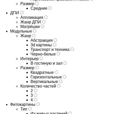
Размер
Средние
ДПИ
Аппликация
Жанр ДПИ
Матрёшки
Модульные
Жанр
Абстракция
3d картины
Транспорт и техника
Черно-белые
Интерьер
В гостиную и зал
Размер
Квадратные
Горизонтальные
Вертикальные
Количество частей
2
3
4
Фитокартины
Тип
Из живых растений