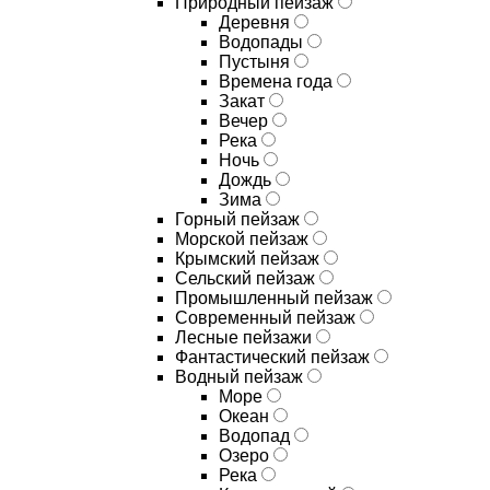
Природный пейзаж
Деревня
Водопады
Пустыня
Времена года
Закат
Вечер
Река
Ночь
Дождь
Зима
Горный пейзаж
Морской пейзаж
Крымский пейзаж
Сельский пейзаж
Промышленный пейзаж
Современный пейзаж
Лесные пейзажи
Фантастический пейзаж
Водный пейзаж
Море
Океан
Водопад
Озеро
Река