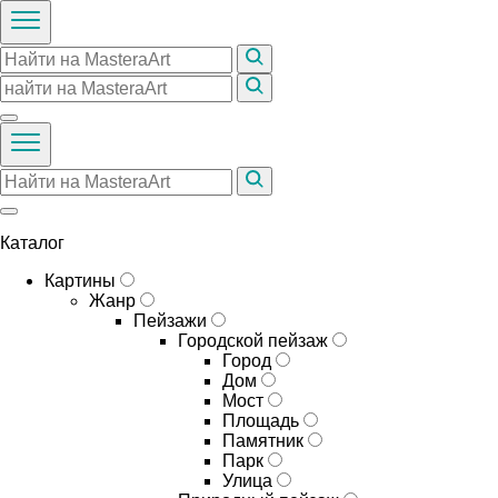
Каталог
Картины
Жанр
Пейзажи
Городской пейзаж
Город
Дом
Мост
Площадь
Памятник
Парк
Улица