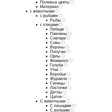
Полевые цветы
Материал
с животными
с рыбами
Рыбы
с птицами
Лебеди
Павлины
Снегири
Совы
Вороны
Попугаи
Орлы
Фламинго
Голуби
Утки
Воробьи
Журавли
Синицы
Ласточки
Дятлы
Цапли
С животными
С лошадми
С волками