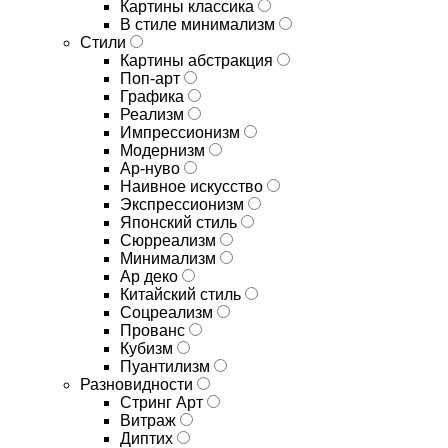
Картины классика
В стиле минимализм
Стили
Картины абстракция
Поп-арт
Графика
Реализм
Импрессионизм
Модернизм
Ар-нуво
Наивное искусство
Экспрессионизм
Японский стиль
Сюрреализм
Минимализм
Ар деко
Китайский стиль
Соцреализм
Прованс
Кубизм
Пуантилизм
Разновидности
Стринг Арт
Витраж
Диптих