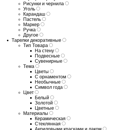
Рисунки и чернила
Уголь
Карандаш
Пастель
Маркер
Ручка
Другое
Тарелки декоративные
Тип Товара
На стену
Подвесные
Сувенирные
Тема
Цветы
С орнаментом
Необычные
Символ года
Цвет
Белый
Золотой
Цветные
Материалы
Керамическая
Стеклянная
Акриловыми красками и лаком