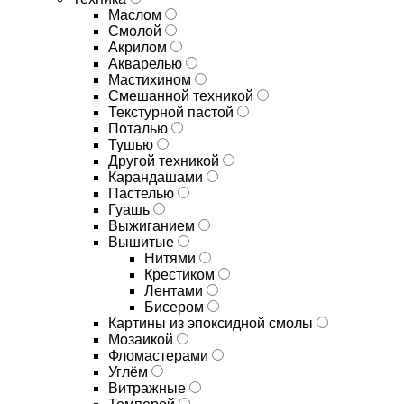
Маслом
Смолой
Акрилом
Акварелью
Мастихином
Смешанной техникой
Текстурной пастой
Поталью
Тушью
Другой техникой
Карандашами
Пастелью
Гуашь
Выжиганием
Вышитые
Нитями
Крестиком
Лентами
Бисером
Картины из эпоксидной смолы
Мозаикой
Фломастерами
Углём
Витражные