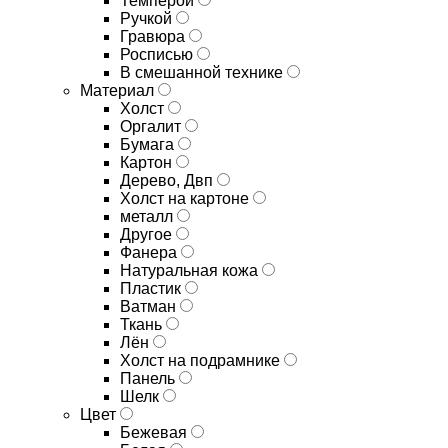
Темперой
Ручкой
Гравюра
Росписью
В смешанной технике
Материал
Холст
Оргалит
Бумага
Картон
Дерево, Двп
Холст на картоне
металл
Другое
Фанера
Натуральная кожа
Пластик
Ватман
Ткань
Лён
Холст на подрамнике
Панель
Шелк
Цвет
Бежевая