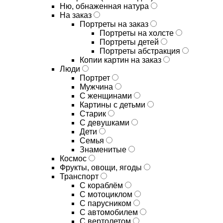
Ню, обнаженная натура
На заказ
Портреты на заказ
Портреты на холсте
Портреты детей
Портреты абстракция
Копии картин на заказ
Люди
Портрет
Мужчина
С женщинами
Картины с детьми
Старик
С девушками
Дети
Семья
Знаменитые
Космос
Фрукты, овощи, ягоды
Транспорт
С кораблём
С мотоциклом
С парусником
С автомобилем
С вертолетом