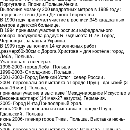
Португалии, Японии,Польше,Чехии.
Выполнил мозаику 200 квадратных метров в 1989 году :
торцевые стены Дома Детского Творчества.
В 1990 году принимал участие в росписи,345 квадратных
метров в детской больнице.
В 1994 принимал участие в росписи кафедрального
собора, полукупола радиус R-7м;высота H-7м. Город
Черновцы ; западная Украина.
В 1999 году выполнил 14 живописных работ
,размер:60х80см « Дорога Христова » для костёла ;город
Леба , Польша .
Участвовал в пленерах :
1998-2003- город Леба , Польша .
1999-2003- Смолджино , Польша .
2001-2003- Город Великий Устюг , север России .
2004- персональная выставка в Городе Прущ-Гданьский (3
мая-16 мая), Польша;
принимал участие в выставке "Международное Искусство в
Вессеншафтпарк"(14 мая-27 августа), Германия.
2005- Город Инта,Приполярный Урал.
июнь 2006- персональная выставка в Городе Прущ-
Гданьский , Польша
июнь 2006- пленер город Тчев . Польша . Выставка июнь-
июль
2006- персональная выставка город Варшава . Польша .