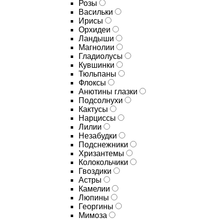
Розы
Васильки
Ирисы
Орхидеи
Ландыши
Магнолии
Гладиолусы
Кувшинки
Тюльпаны
Флоксы
Анютины глазки
Подсолнухи
Кактусы
Нарциссы
Лилии
Незабудки
Подснежники
Хризантемы
Колокольчики
Гвоздики
Астры
Камелии
Люпины
Георгины
Мимоза