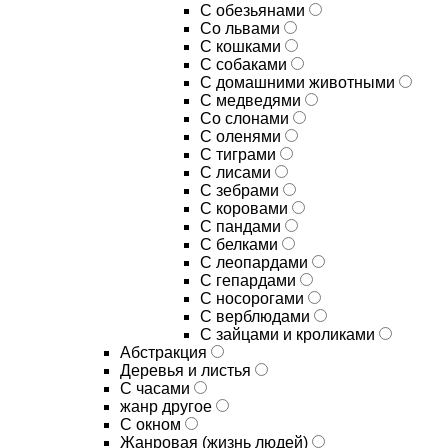
С обезьянами
Со львами
С кошками
С собаками
С домашними животными
С медведями
Со слонами
С оленями
С тиграми
С лисами
С зебрами
С коровами
С пандами
С белками
С леопардами
С гепардами
С носорогами
С верблюдами
С зайцами и кроликами
Абстракция
Деревья и листья
С часами
жанр другое
С окном
Жанровая (жизнь людей)