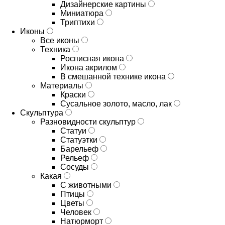
Дизайнерские картины
Миниатюра
Триптихи
Иконы
Все иконы
Техника
Росписная икона
Икона акрилом
В смешанной технике икона
Материалы
Краски
Сусальное золото, масло, лак
Скульптура
Разновидности скульптур
Статуи
Статуэтки
Барельеф
Рельеф
Сосуды
Какая
С животными
Птицы
Цветы
Человек
Натюрморт