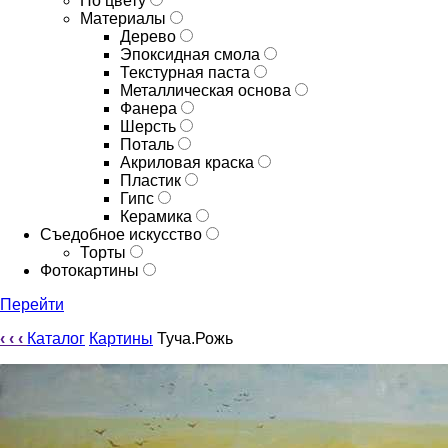
По цвету
Материалы
Дерево
Эпоксидная смола
Текстурная паста
Металлическая основа
Фанера
Шерсть
Поталь
Акриловая краска
Пластик
Гипс
Керамика
Съедобное искусство
Торты
Фотокартины
Перейти
‹
‹
‹
Каталог
Картины
Туча.Рожь