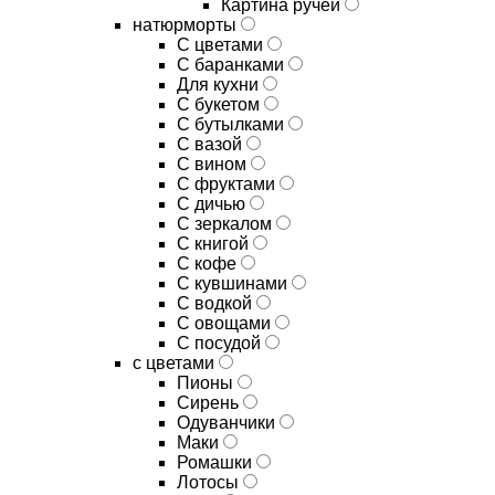
Картина ручей
натюрморты
С цветами
С баранками
Для кухни
C букетом
C бутылками
C вазой
C вином
C фруктами
C дичью
C зеркалом
C книгой
C кофе
C кувшинами
C водкой
C овощами
C посудой
с цветами
Пионы
Сирень
Одуванчики
Маки
Ромашки
Лотосы