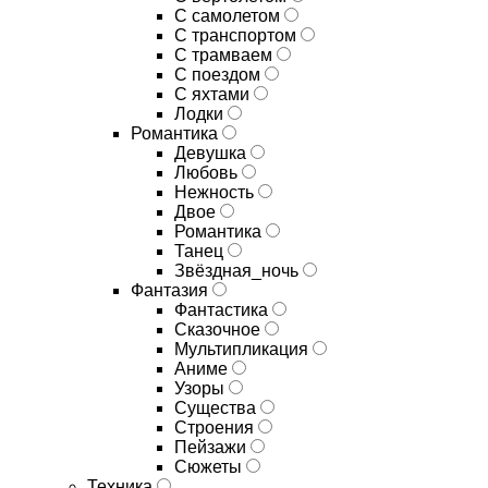
С самолетом
С транспортом
С трамваем
С поездом
С яхтами
Лодки
Романтика
Девушка
Любовь
Нежность
Двое
Романтика
Танец
Звёздная_ночь
Фантазия
Фантастика
Сказочное
Мультипликация
Аниме
Узоры
Существа
Строения
Пейзажи
Сюжеты
Техника