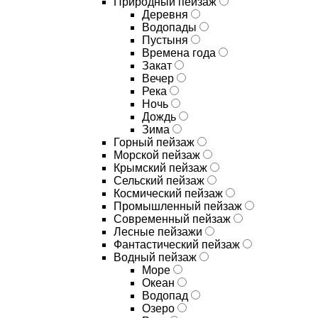
Природный пейзаж
Деревня
Водопады
Пустыня
Времена года
Закат
Вечер
Река
Ночь
Дождь
Зима
Горный пейзаж
Морской пейзаж
Крымский пейзаж
Сельский пейзаж
Космический пейзаж
Промышленный пейзаж
Современный пейзаж
Лесные пейзажи
Фантастический пейзаж
Водный пейзаж
Море
Океан
Водопад
Озеро