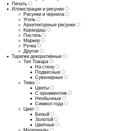
Печать
Иллюстрации и рисунки
Рисунки и чернила
Уголь
Архитектурные рисунки
Карандаш
Пастель
Маркер
Ручка
Другое
Тарелки декоративные
Тип Товара
На стену
Подвесные
Сувенирные
Тема
Цветы
С орнаментом
Необычные
Символ года
Цвет
Белый
Золотой
Цветные
Материалы