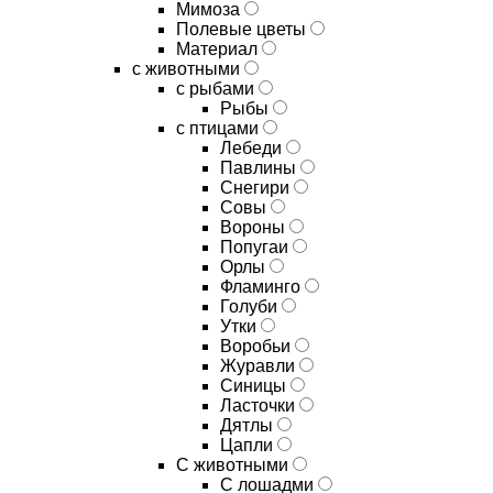
Мимоза
Полевые цветы
Материал
с животными
с рыбами
Рыбы
с птицами
Лебеди
Павлины
Снегири
Совы
Вороны
Попугаи
Орлы
Фламинго
Голуби
Утки
Воробьи
Журавли
Синицы
Ласточки
Дятлы
Цапли
С животными
С лошадми