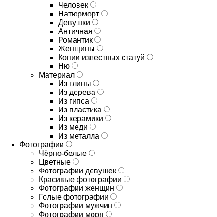
Человек
Натюрморт
Девушки
Античная
Романтик
Женщины
Копии известных статуй
Ню
Материал
Из глины
Из дерева
Из гипса
Из пластика
Из керамики
Из меди
Из металла
Фотографии
Чёрно-белые
Цветные
Фотографии девушек
Красивые фотографии
Фотографии женщин
Голые фотографии
Фотографии мужчин
Фотографии моря