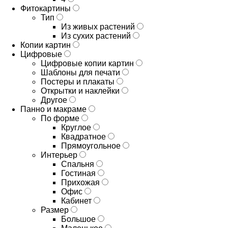
Фитокартины
Тип
Из живых растений
Из сухих растений
Копии картин
Цифровые
Цифровые копии картин
Шаблоны для печати
Постеры и плакаты
Открытки и наклейки
Другое
Панно и макраме
По форме
Круглое
Квадратное
Прямоугольное
Интерьер
Спальня
Гостиная
Прихожая
Офис
Кабинет
Размер
Большое