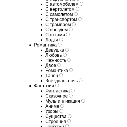
С автомобилем
С вертолетом
С самолетом
С транспортом
С трамваем
С поездом
С яхтами
Лодки
Романтика
Девушка
Любовь
Нежность
Двое
Романтика
Танец
Звёздная_ночь
Фантазия
Фантастика
Сказочное
Мультипликация
Аниме
Узоры
Существа
Строения
Пейзажи