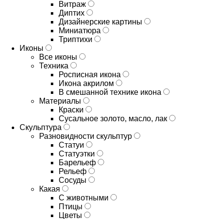
Витраж
Диптих
Дизайнерские картины
Миниатюра
Триптихи
Иконы
Все иконы
Техника
Росписная икона
Икона акрилом
В смешанной технике икона
Материалы
Краски
Сусальное золото, масло, лак
Скульптура
Разновидности скульптур
Статуи
Статуэтки
Барельеф
Рельеф
Сосуды
Какая
С животными
Птицы
Цветы