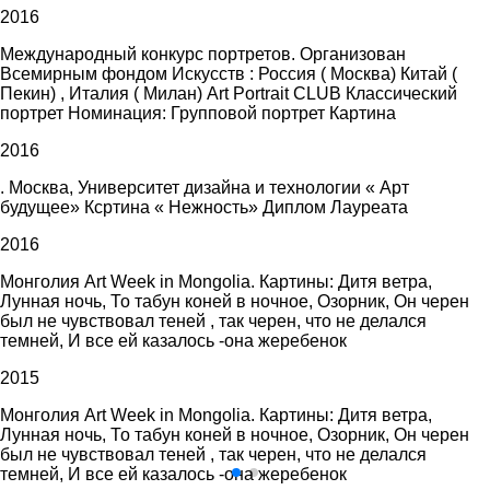
2016
Международный конкурс портретов. Организован
Всемирным фондом Искусств : Россия ( Москва) Китай (
Пекин) , Италия ( Милан) Art Portrait CLUB Классический
портрет Номинация: Групповой портрет Картина
2016
. Москва, Университет дизайна и технологии « Арт
будущее» Ксртина « Нежность» Диплом Лауреата
2016
Монголия Art Week in Mongolia. Картины: Дитя ветра,
Лунная ночь, То табун коней в ночное, Озорник, Он черен
был не чувствовал теней , так черен, что не делался
темней, И все ей казалось -она жеребенок
2015
Монголия Art Week in Mongolia. Картины: Дитя ветра,
Лунная ночь, То табун коней в ночное, Озорник, Он черен
был не чувствовал теней , так черен, что не делался
темней, И все ей казалось -она жеребенок