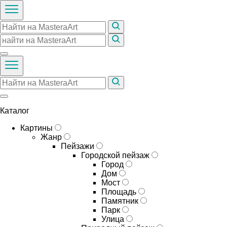
Каталог
Картины
Жанр
Пейзажи
Городской пейзаж
Город
Дом
Мост
Площадь
Памятник
Парк
Улица