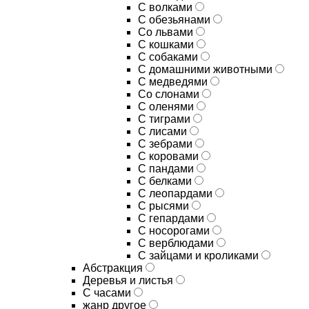
С волками
С обезьянами
Со львами
С кошками
С собаками
С домашними животными
С медведями
Со слонами
С оленями
С тиграми
С лисами
С зебрами
С коровами
С пандами
С белками
С леопардами
С рысями
С гепардами
С носорогами
С верблюдами
С зайцами и кроликами
Абстракция
Деревья и листья
С часами
жанр другое