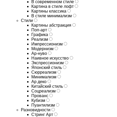
В современном стиле
Картина в стиле лофт
Картины классика
В стиле минимализм
Стили
Картины абстракция
Поп-арт
Графика
Реализм
Импрессионизм
Модернизм
Ар-нуво
Наивное искусство
Экспрессионизм
Японский стиль
Сюрреализм
Минимализм
Ар деко
Китайский стиль
Соцреализм
Прованс
Кубизм
Пуантилизм
Разновидности
Стринг Арт