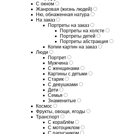
С окном
Жанровая (жизнь людей)
Ню, обнаженная натура
На заказ
Портреты на заказ
Портреты на холсте
Портреты детей
Портреты абстракция
Копии картин на заказ
Люди
Портрет
Мужчина
С женщинами
Картины с детьми
Старик
С девушками
Дети
Семья
Знаменитые
Космос
Фрукты, овощи, ягоды
Транспорт
С кораблём
С мотоциклом
С парусником