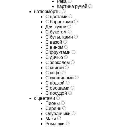
Река
Картина ручей
натюрморты
С цветами
С баранками
Для кухни
C букетом
C бутылками
C вазой
C вином
C фруктами
C дичью
C зеркалом
C книгой
C кофе
C кувшинами
C водкой
C овощами
C посудой
с цветами
Пионы
Сирень
Одуванчики
Маки
Ромашки