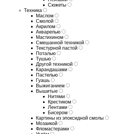
Сюжеты
Техника
Маслом
Смолой
Акрилом
Акварелью
Мастихином
Смешанной техникой
Текстурной пастой
Поталью
Тушью
Другой техникой
Карандашами
Пастелью
Гуашь
Выжиганием
Вышитые
Нитями
Крестиком
Лентами
Бисером
Картины из эпоксидной смолы
Мозаикой
Фломастерами