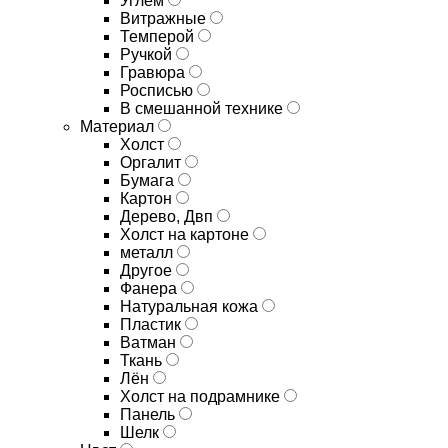
Углём
Витражные
Темперой
Ручкой
Гравюра
Росписью
В смешанной технике
Материал
Холст
Оргалит
Бумага
Картон
Дерево, Двп
Холст на картоне
металл
Другое
Фанера
Натуральная кожа
Пластик
Ватман
Ткань
Лён
Холст на подрамнике
Панель
Шелк