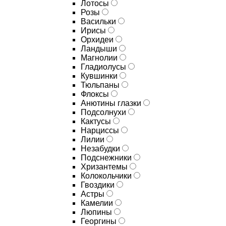
Лотосы
Розы
Васильки
Ирисы
Орхидеи
Ландыши
Магнолии
Гладиолусы
Кувшинки
Тюльпаны
Флоксы
Анютины глазки
Подсолнухи
Кактусы
Нарциссы
Лилии
Незабудки
Подснежники
Хризантемы
Колокольчики
Гвоздики
Астры
Камелии
Люпины
Георгины