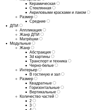
Керамическая
Стеклянная
Акриловыми красками и лаком
Размер
Средние
ДПИ
Аппликация
Жанр ДПИ
Матрёшки
Модульные
Жанр
Абстракция
3d картины
Транспорт и техника
Черно-белые
Интерьер
В гостиную и зал
Размер
Квадратные
Горизонтальные
Вертикальные
Количество частей
2
3
4