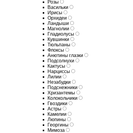
Розы
Васильки
Ирисы
Орхидеи
Ландыши
Магнолии
Гладиолусы
Кувшинки
Тюльпаны
Флоксы
Анютины глазки
Подсолнухи
Кактусы
Нарциссы
Лилии
Незабудки
Подснежники
Хризантемы
Колокольчики
Гвоздики
Астры
Камелии
Люпины
Георгины
Мимоза