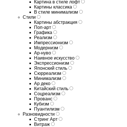
Картина в стиле лофт
Картины классика
В стиле минимализм
Стили
Картины абстракция
Поп-арт
Графика
Реализм
Импрессионизм
Модернизм
Ар-нуво
Наивное искусство
Экспрессионизм
Японский стиль
Сюрреализм
Минимализм
Ар деко
Китайский стиль
Соцреализм
Прованс
Кубизм
Пуантилизм
Разновидности
Стринг Арт
Витраж