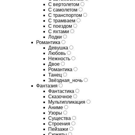
С вертолетом
С самолетом
С транспортом
С трамваем
С поездом
С яхтами
Лодки
Романтика
Девушка
Любовь
Нежность
Двое
Романтика
Танец
Звёздная_ночь
Фантазия
Фантастика
Сказочное
Мультипликация
Аниме
Узоры
Существа
Строения
Пейзажи
Сюжеты