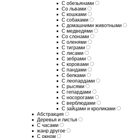
С обезьянами
Со львами
С кошками
С собаками
С домашними животными
С медведями
Со слонами
С оленями
С тиграми
С лисами
С зебрами
С коровами
С пандами
С белками
С леопардами
С рысями
С гепардами
С носорогами
С верблюдами
С зайцами и кроликами
Абстракция
Деревья и листья
С часами
жанр другое
С окном