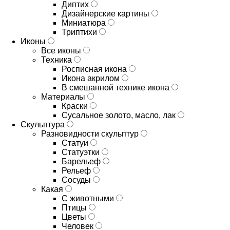
Диптих
Дизайнерские картины
Миниатюра
Триптихи
Иконы
Все иконы
Техника
Росписная икона
Икона акрилом
В смешанной технике икона
Материалы
Краски
Сусальное золото, масло, лак
Скульптура
Разновидности скульптур
Статуи
Статуэтки
Барельеф
Рельеф
Сосуды
Какая
С животными
Птицы
Цветы
Человек