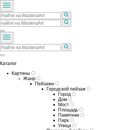
Каталог
Картины
Жанр
Пейзажи
Городской пейзаж
Город
Дом
Мост
Площадь
Памятник
Парк
Улица