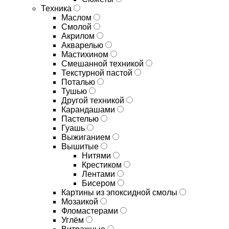
Техника
Маслом
Смолой
Акрилом
Акварелью
Мастихином
Смешанной техникой
Текстурной пастой
Поталью
Тушью
Другой техникой
Карандашами
Пастелью
Гуашь
Выжиганием
Вышитые
Нитями
Крестиком
Лентами
Бисером
Картины из эпоксидной смолы
Мозаикой
Фломастерами
Углём