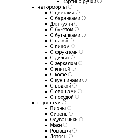
Картина ручей
натюрморты
С цветами
С баранками
Для кухни
C букетом
C бутылками
C вазой
C вином
C фруктами
C дичью
C зеркалом
C книгой
C кофе
C кувшинами
C водкой
C овощами
C посудой
с цветами
Пионы
Сирень
Одуванчики
Маки
Ромашки
Лотосы