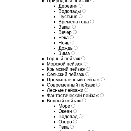
Природный пейзаж
Деревня
Водопады
Пустыня
Времена года
Закат
Вечер
Река
Ночь
Дождь
Зима
Горный пейзаж
Морской пейзаж
Крымский пейзаж
Сельский пейзаж
Промышленный пейзаж
Современный пейзаж
Лесные пейзажи
Фантастический пейзаж
Водный пейзаж
Море
Океан
Водопад
Озеро
Река