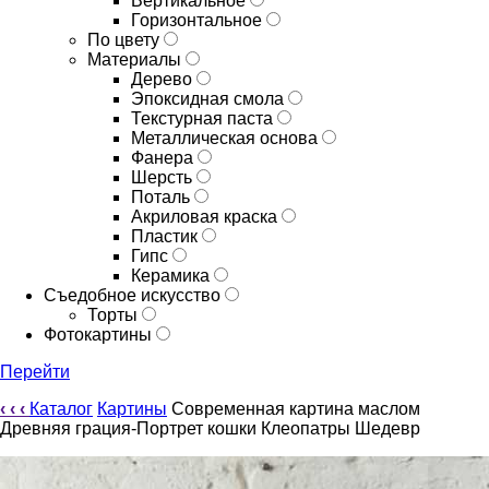
Вертикальное
Горизонтальное
По цвету
Материалы
Дерево
Эпоксидная смола
Текстурная паста
Металлическая основа
Фанера
Шерсть
Поталь
Акриловая краска
Пластик
Гипс
Керамика
Съедобное искусство
Торты
Фотокартины
Перейти
‹
‹
‹
Каталог
Картины
Современная картина маслом
Древняя грация-Портрет кошки Клеопатры Шедевр