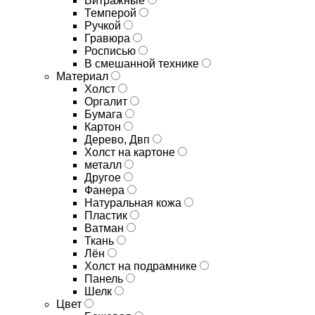
Витражные
Темперой
Ручкой
Гравюра
Росписью
В смешанной технике
Материал
Холст
Оргалит
Бумага
Картон
Дерево, Двп
Холст на картоне
металл
Другое
Фанера
Натуральная кожа
Пластик
Ватман
Ткань
Лён
Холст на подрамнике
Панель
Шелк
Цвет