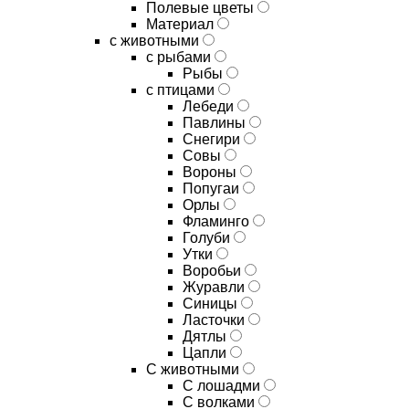
Полевые цветы
Материал
с животными
с рыбами
Рыбы
с птицами
Лебеди
Павлины
Снегири
Совы
Вороны
Попугаи
Орлы
Фламинго
Голуби
Утки
Воробьи
Журавли
Синицы
Ласточки
Дятлы
Цапли
С животными
С лошадми
С волками