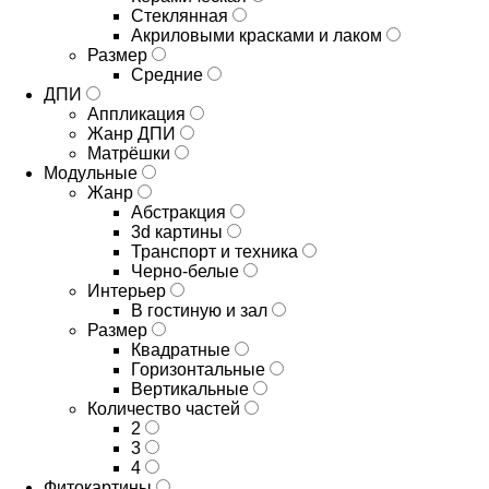
Стеклянная
Акриловыми красками и лаком
Размер
Средние
ДПИ
Аппликация
Жанр ДПИ
Матрёшки
Модульные
Жанр
Абстракция
3d картины
Транспорт и техника
Черно-белые
Интерьер
В гостиную и зал
Размер
Квадратные
Горизонтальные
Вертикальные
Количество частей
2
3
4
Фитокартины