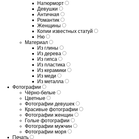
Натюрморт
Девушки
Античная
Романтик
Женщины
Копии известных статуй
Ню
Материал
Из глины
Из дерева
Из гипса
Из пластика
Из керамики
Из меди
Из металла
Фотографии
Чёрно-белые
Цветные
Фотографии девушек
Красивые фотографии
Фотографии женщин
Голые фотографии
Фотографии мужчин
Фотографии моря
Печать