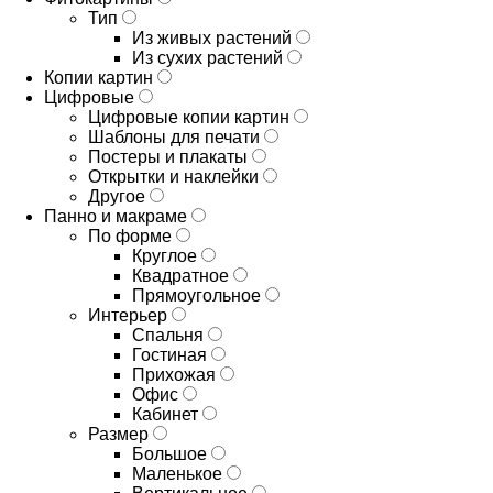
Тип
Из живых растений
Из сухих растений
Копии картин
Цифровые
Цифровые копии картин
Шаблоны для печати
Постеры и плакаты
Открытки и наклейки
Другое
Панно и макраме
По форме
Круглое
Квадратное
Прямоугольное
Интерьер
Спальня
Гостиная
Прихожая
Офис
Кабинет
Размер
Большое
Маленькое