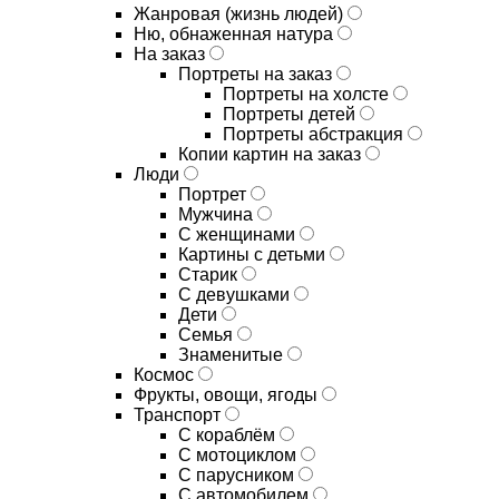
Жанровая (жизнь людей)
Ню, обнаженная натура
На заказ
Портреты на заказ
Портреты на холсте
Портреты детей
Портреты абстракция
Копии картин на заказ
Люди
Портрет
Мужчина
С женщинами
Картины с детьми
Старик
С девушками
Дети
Семья
Знаменитые
Космос
Фрукты, овощи, ягоды
Транспорт
С кораблём
С мотоциклом
С парусником
С автомобилем