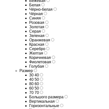
Бежевая
Белая
Чёрно-белая
Чёрная
Синяя
Розовая
Золотая
Серая
Зеленая
Оранжевая
Красная
Серебро
Желтая
Коричневая
Фиолетовая
Голубая
Размер
30 40
40 50
80 60
60 50
70 70
Большого размера
Вертикальная
Горизонтальные