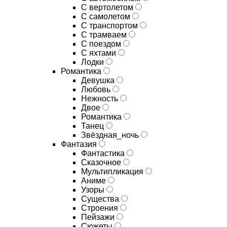
С вертолетом
С самолетом
С транспортом
С трамваем
С поездом
С яхтами
Лодки
Романтика
Девушка
Любовь
Нежность
Двое
Романтика
Танец
Звёздная_ночь
Фантазия
Фантастика
Сказочное
Мультипликация
Аниме
Узоры
Существа
Строения
Пейзажи
Сюжеты