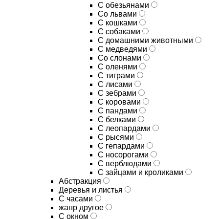
С обезьянами
Со львами
С кошками
С собаками
С домашними животными
С медведями
Со слонами
С оленями
С тиграми
С лисами
С зебрами
С коровами
С пандами
С белками
С леопардами
С рысями
С гепардами
С носорогами
С верблюдами
С зайцами и кроликами
Абстракция
Деревья и листья
С часами
жанр другое
С окном