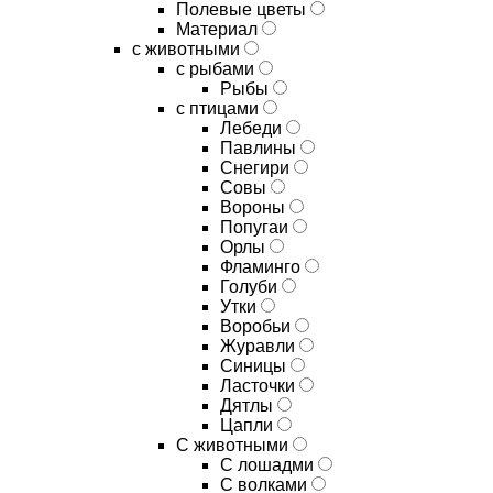
Полевые цветы
Материал
с животными
с рыбами
Рыбы
с птицами
Лебеди
Павлины
Снегири
Совы
Вороны
Попугаи
Орлы
Фламинго
Голуби
Утки
Воробьи
Журавли
Синицы
Ласточки
Дятлы
Цапли
С животными
С лошадми
С волками