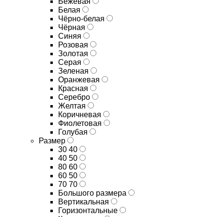
Бежевая
Белая
Чёрно-белая
Чёрная
Синяя
Розовая
Золотая
Серая
Зеленая
Оранжевая
Красная
Серебро
Желтая
Коричневая
Фиолетовая
Голубая
Размер
30 40
40 50
80 60
60 50
70 70
Большого размера
Вертикальная
Горизонтальные