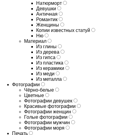
Натюрморт
Девушки
Античная
Романтик
Женщины
Копии известных статуй
Ню
Материал
Из глины
Из дерева
Из гипса
Из пластика
Из керамики
Из меди
Из металла
Фотографии
Чёрно-белые
Цветные
Фотографии девушек
Красивые фотографии
Фотографии женщин
Голые фотографии
Фотографии мужчин
Фотографии моря
Печать