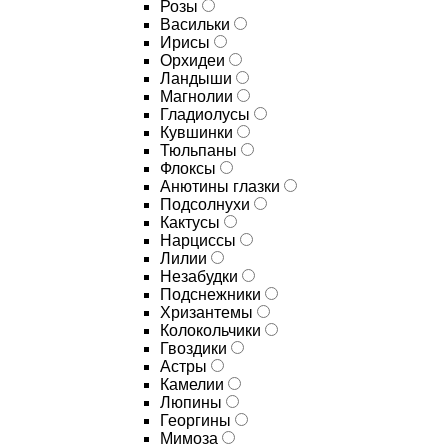
Розы
Васильки
Ирисы
Орхидеи
Ландыши
Магнолии
Гладиолусы
Кувшинки
Тюльпаны
Флоксы
Анютины глазки
Подсолнухи
Кактусы
Нарциссы
Лилии
Незабудки
Подснежники
Хризантемы
Колокольчики
Гвоздики
Астры
Камелии
Люпины
Георгины
Мимоза