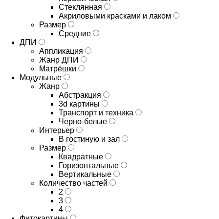
Стеклянная
Акриловыми красками и лаком
Размер
Средние
ДПИ
Аппликация
Жанр ДПИ
Матрёшки
Модульные
Жанр
Абстракция
3d картины
Транспорт и техника
Черно-белые
Интерьер
В гостиную и зал
Размер
Квадратные
Горизонтальные
Вертикальные
Количество частей
2
3
4
Фитокартины