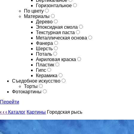
Вертикальное
Горизонтальное
По цвету
Материалы
Дерево
Эпоксидная смола
Текстурная паста
Металлическая основа
Фанера
Шерсть
Поталь
Акриловая краска
Пластик
Гипс
Керамика
Съедобное искусство
Торты
Фотокартины
Перейти
‹
‹
‹
Каталог
Картины
Городская рысь