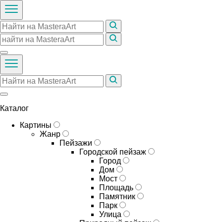
Каталог
Картины
Жанр
Пейзажи
Городской пейзаж
Город
Дом
Мост
Площадь
Памятник
Парк
Улица