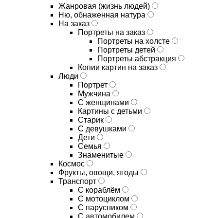
Жанровая (жизнь людей)
Ню, обнаженная натура
На заказ
Портреты на заказ
Портреты на холсте
Портреты детей
Портреты абстракция
Копии картин на заказ
Люди
Портрет
Мужчина
С женщинами
Картины с детьми
Старик
С девушками
Дети
Семья
Знаменитые
Космос
Фрукты, овощи, ягоды
Транспорт
С кораблём
С мотоциклом
С парусником
С автомобилем