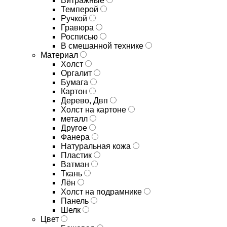
Витражные
Темперой
Ручкой
Гравюра
Росписью
В смешанной технике
Материал
Холст
Оргалит
Бумага
Картон
Дерево, Двп
Холст на картоне
металл
Другое
Фанера
Натуральная кожа
Пластик
Ватман
Ткань
Лён
Холст на подрамнике
Панель
Шелк
Цвет