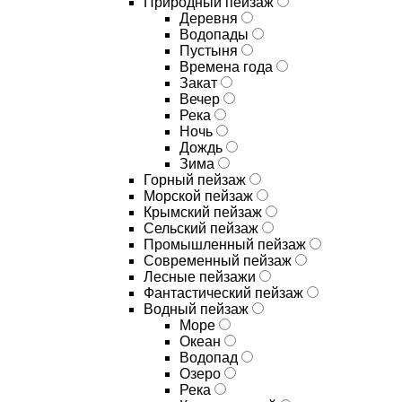
Природный пейзаж
Деревня
Водопады
Пустыня
Времена года
Закат
Вечер
Река
Ночь
Дождь
Зима
Горный пейзаж
Морской пейзаж
Крымский пейзаж
Сельский пейзаж
Промышленный пейзаж
Современный пейзаж
Лесные пейзажи
Фантастический пейзаж
Водный пейзаж
Море
Океан
Водопад
Озеро
Река