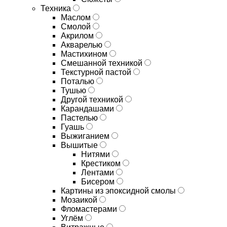
Техника
Маслом
Смолой
Акрилом
Акварелью
Мастихином
Смешанной техникой
Текстурной пастой
Поталью
Тушью
Другой техникой
Карандашами
Пастелью
Гуашь
Выжиганием
Вышитые
Нитями
Крестиком
Лентами
Бисером
Картины из эпоксидной смолы
Мозаикой
Фломастерами
Углём