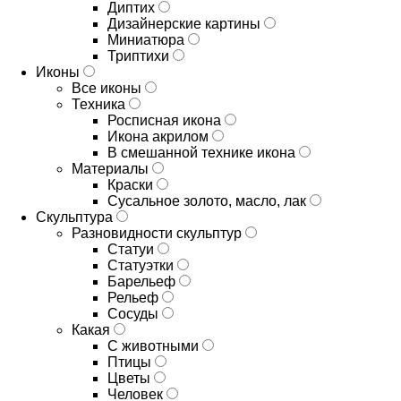
Диптих
Дизайнерские картины
Миниатюра
Триптихи
Иконы
Все иконы
Техника
Росписная икона
Икона акрилом
В смешанной технике икона
Материалы
Краски
Сусальное золото, масло, лак
Скульптура
Разновидности скульптур
Статуи
Статуэтки
Барельеф
Рельеф
Сосуды
Какая
С животными
Птицы
Цветы
Человек