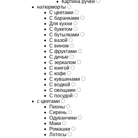
Картина ручей
натюрморты
С цветами
С баранками
Для кухни
C букетом
C бутылками
C вазой
C вином
C фруктами
C дичью
C зеркалом
C книгой
C кофе
C кувшинами
C водкой
C овощами
C посудой
с цветами
Пионы
Сирень
Одуванчики
Маки
Ромашки
Лотосы