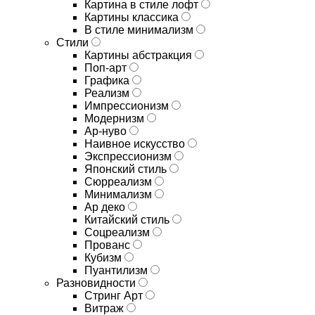
Картина в стиле лофт
Картины классика
В стиле минимализм
Стили
Картины абстракция
Поп-арт
Графика
Реализм
Импрессионизм
Модернизм
Ар-нуво
Наивное искусство
Экспрессионизм
Японский стиль
Сюрреализм
Минимализм
Ар деко
Китайский стиль
Соцреализм
Прованс
Кубизм
Пуантилизм
Разновидности
Стринг Арт
Витраж