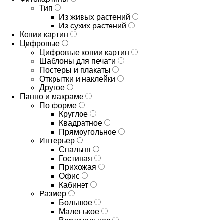
Тип
Из живых растений
Из сухих растений
Копии картин
Цифровые
Цифровые копии картин
Шаблоны для печати
Постеры и плакаты
Открытки и наклейки
Другое
Панно и макраме
По форме
Круглое
Квадратное
Прямоугольное
Интерьер
Спальня
Гостиная
Прихожая
Офис
Кабинет
Размер
Большое
Маленькое