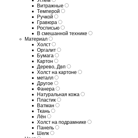
Углём
Витражные
Темперой
Ручкой
Гравюра
Росписью
В смешанной технике
Материал
Холст
Оргалит
Бумага
Картон
Дерево, Двп
Холст на картоне
металл
Другое
Фанера
Натуральная кожа
Пластик
Ватман
Ткань
Лён
Холст на подрамнике
Панель
Шелк