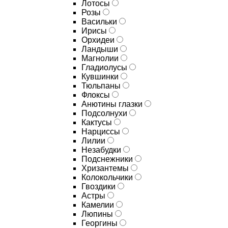
Лотосы
Розы
Васильки
Ирисы
Орхидеи
Ландыши
Магнолии
Гладиолусы
Кувшинки
Тюльпаны
Флоксы
Анютины глазки
Подсолнухи
Кактусы
Нарциссы
Лилии
Незабудки
Подснежники
Хризантемы
Колокольчики
Гвоздики
Астры
Камелии
Люпины
Георгины