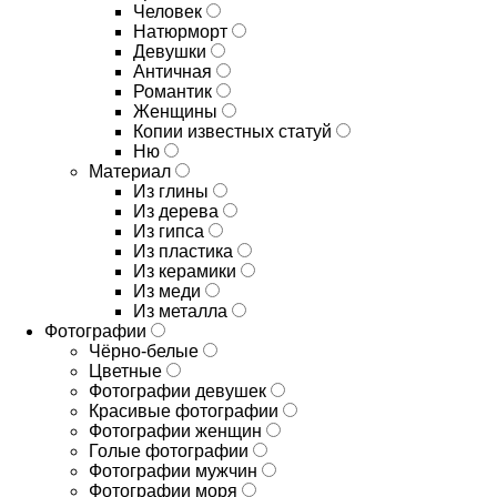
Человек
Натюрморт
Девушки
Античная
Романтик
Женщины
Копии известных статуй
Ню
Материал
Из глины
Из дерева
Из гипса
Из пластика
Из керамики
Из меди
Из металла
Фотографии
Чёрно-белые
Цветные
Фотографии девушек
Красивые фотографии
Фотографии женщин
Голые фотографии
Фотографии мужчин
Фотографии моря