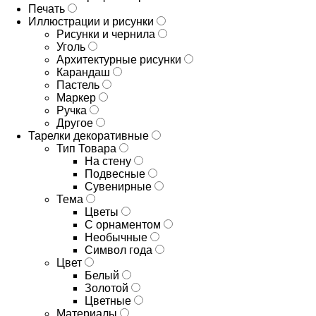
Печать
Иллюстрации и рисунки
Рисунки и чернила
Уголь
Архитектурные рисунки
Карандаш
Пастель
Маркер
Ручка
Другое
Тарелки декоративные
Тип Товара
На стену
Подвесные
Сувенирные
Тема
Цветы
С орнаментом
Необычные
Символ года
Цвет
Белый
Золотой
Цветные
Материалы