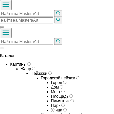
Каталог
Картины
Жанр
Пейзажи
Городской пейзаж
Город
Дом
Мост
Площадь
Памятник
Парк
Улица