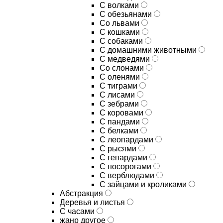
С волками
С обезьянами
Со львами
С кошками
С собаками
С домашними животными
С медведями
Со слонами
С оленями
С тиграми
С лисами
С зебрами
С коровами
С пандами
С белками
С леопардами
С рысями
С гепардами
С носорогами
С верблюдами
С зайцами и кроликами
Абстракция
Деревья и листья
С часами
жанр другое