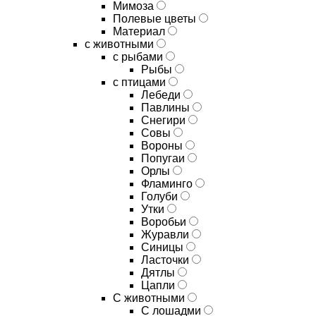
Мимоза
Полевые цветы
Материал
с животными
с рыбами
Рыбы
с птицами
Лебеди
Павлины
Снегири
Совы
Вороны
Попугаи
Орлы
Фламинго
Голуби
Утки
Воробьи
Журавли
Синицы
Ласточки
Дятлы
Цапли
С животными
С лошадми