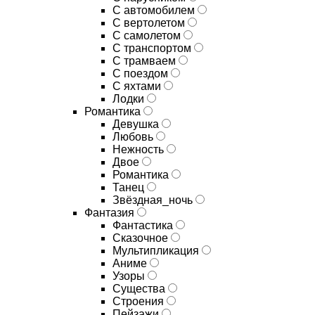
С автомобилем
С вертолетом
С самолетом
С транспортом
С трамваем
С поездом
С яхтами
Лодки
Романтика
Девушка
Любовь
Нежность
Двое
Романтика
Танец
Звёздная_ночь
Фантазия
Фантастика
Сказочное
Мультипликация
Аниме
Узоры
Существа
Строения
Пейзажи