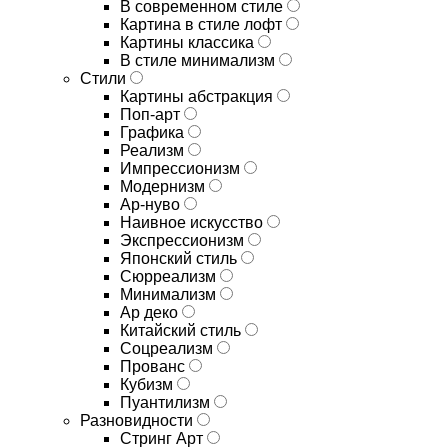
В современном стиле
Картина в стиле лофт
Картины классика
В стиле минимализм
Стили
Картины абстракция
Поп-арт
Графика
Реализм
Импрессионизм
Модернизм
Ар-нуво
Наивное искусство
Экспрессионизм
Японский стиль
Сюрреализм
Минимализм
Ар деко
Китайский стиль
Соцреализм
Прованс
Кубизм
Пуантилизм
Разновидности
Стринг Арт