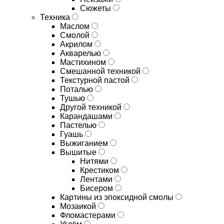
Сюжеты
Техника
Маслом
Смолой
Акрилом
Акварелью
Мастихином
Смешанной техникой
Текстурной пастой
Поталью
Тушью
Другой техникой
Карандашами
Пастелью
Гуашь
Выжиганием
Вышитые
Нитями
Крестиком
Лентами
Бисером
Картины из эпоксидной смолы
Мозаикой
Фломастерами