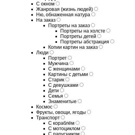
С окном
Жанровая (жизнь людей)
Ню, обнаженная натура
На заказ
Портреты на заказ
Портреты на холсте
Портреты детей
Портреты абстракция
Копии картин на заказ
Люди
Портрет
Мужчина
С женщинами
Картины с детьми
Старик
С девушками
Дети
Семья
Знаменитые
Космос
Фрукты, овощи, ягоды
Транспорт
С кораблём
С мотоциклом
С парусником