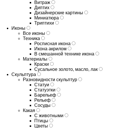
Витраж
Диптих
Дизайнерские картины
Миниатюра
Триптихи
Иконы
Все иконы
Техника
Росписная икона
Икона акрилом
В смешанной технике икона
Материалы
Краски
Сусальное золото, масло, лак
Скульптура
Разновидности скульптур
Статуи
Статуэтки
Барельеф
Рельеф
Сосуды
Какая
С животными
Птицы
Цветы