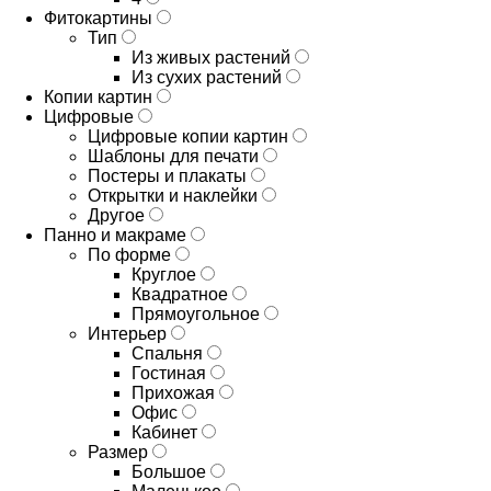
Фитокартины
Тип
Из живых растений
Из сухих растений
Копии картин
Цифровые
Цифровые копии картин
Шаблоны для печати
Постеры и плакаты
Открытки и наклейки
Другое
Панно и макраме
По форме
Круглое
Квадратное
Прямоугольное
Интерьер
Спальня
Гостиная
Прихожая
Офис
Кабинет
Размер
Большое