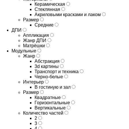
Керамическая
Стеклянная
Акриловыми красками и лаком
Размер
Средние
ДПИ
Аппликация
Жанр ДПИ
Матрёшки
Модульные
Жанр
Абстракция
3d картины
Транспорт и техника
Черно-белые
Интерьер
В гостиную и зал
Размер
Квадратные
Горизонтальные
Вертикальные
Количество частей
2
3
4