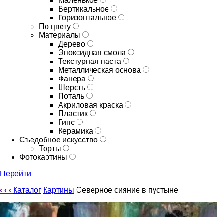
Маленькое
Вертикальное
Горизонтальное
По цвету
Материалы
Дерево
Эпоксидная смола
Текстурная паста
Металлическая основа
Фанера
Шерсть
Поталь
Акриловая краска
Пластик
Гипс
Керамика
Съедобное искусство
Торты
Фотокартины
Перейти
‹
‹
‹
Каталог
Картины
Северное сияние в пустыне