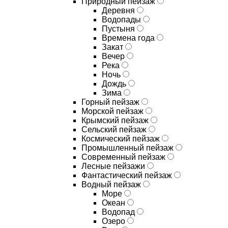
Природный пейзаж
Деревня
Водопады
Пустыня
Времена года
Закат
Вечер
Река
Ночь
Дождь
Зима
Горный пейзаж
Морской пейзаж
Крымский пейзаж
Сельский пейзаж
Космический пейзаж
Промышленный пейзаж
Современный пейзаж
Лесные пейзажи
Фантастический пейзаж
Водный пейзаж
Море
Океан
Водопад
Озеро