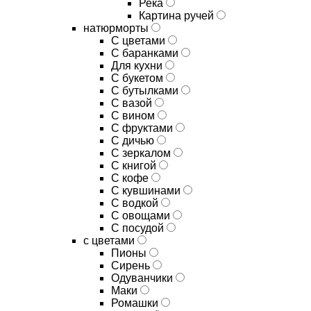
Река
Картина ручей
натюрморты
С цветами
С баранками
Для кухни
C букетом
C бутылками
C вазой
C вином
C фруктами
C дичью
C зеркалом
C книгой
C кофе
C кувшинами
C водкой
C овощами
C посудой
с цветами
Пионы
Сирень
Одуванчики
Маки
Ромашки