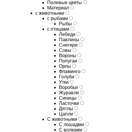
Полевые цветы
Материал
с животными
с рыбами
Рыбы
с птицами
Лебеди
Павлины
Снегири
Совы
Вороны
Попугаи
Орлы
Фламинго
Голуби
Утки
Воробьи
Журавли
Синицы
Ласточки
Дятлы
Цапли
С животными
С лошадми
С волками