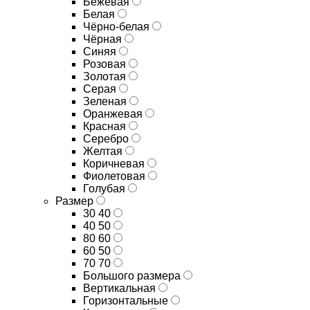
Бежевая
Белая
Чёрно-белая
Чёрная
Синяя
Розовая
Золотая
Серая
Зеленая
Оранжевая
Красная
Серебро
Желтая
Коричневая
Фиолетовая
Голубая
Размер
30 40
40 50
80 60
60 50
70 70
Большого размера
Вертикальная
Горизонтальные