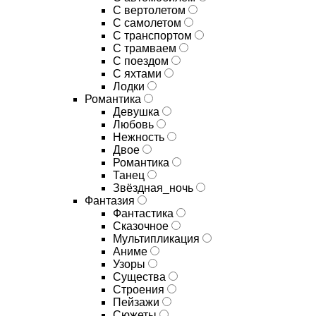
С вертолетом
С самолетом
С транспортом
С трамваем
С поездом
С яхтами
Лодки
Романтика
Девушка
Любовь
Нежность
Двое
Романтика
Танец
Звёздная_ночь
Фантазия
Фантастика
Сказочное
Мультипликация
Аниме
Узоры
Существа
Строения
Пейзажи
Сюжеты