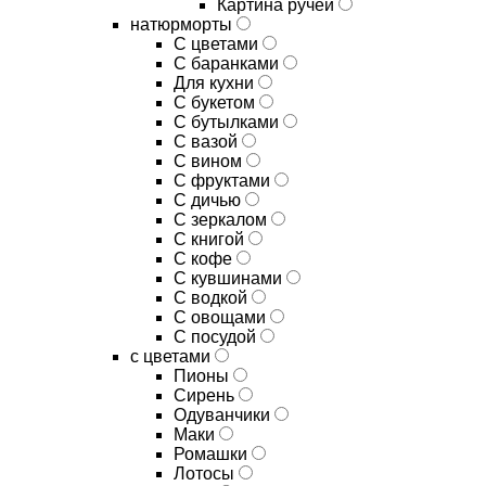
Картина ручей
натюрморты
С цветами
С баранками
Для кухни
C букетом
C бутылками
C вазой
C вином
C фруктами
C дичью
C зеркалом
C книгой
C кофе
C кувшинами
C водкой
C овощами
C посудой
с цветами
Пионы
Сирень
Одуванчики
Маки
Ромашки
Лотосы