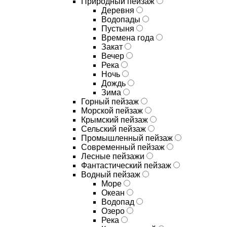
Природный пейзаж
Деревня
Водопады
Пустыня
Времена года
Закат
Вечер
Река
Ночь
Дождь
Зима
Горный пейзаж
Морской пейзаж
Крымский пейзаж
Сельский пейзаж
Промышленный пейзаж
Современный пейзаж
Лесные пейзажи
Фантастический пейзаж
Водный пейзаж
Море
Океан
Водопад
Озеро
Река