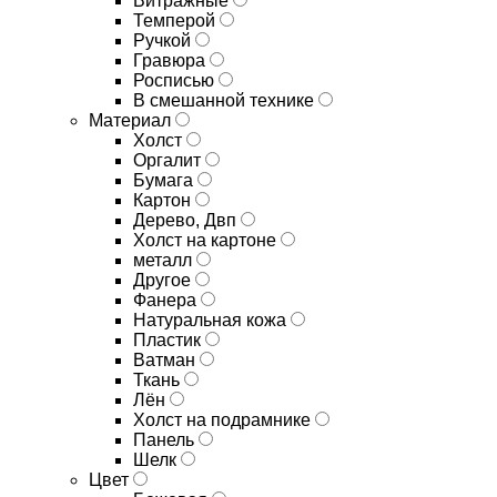
Витражные
Темперой
Ручкой
Гравюра
Росписью
В смешанной технике
Материал
Холст
Оргалит
Бумага
Картон
Дерево, Двп
Холст на картоне
металл
Другое
Фанера
Натуральная кожа
Пластик
Ватман
Ткань
Лён
Холст на подрамнике
Панель
Шелк
Цвет