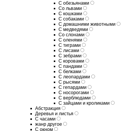
С обезьянами
Со львами
С кошками
С собаками
С домашними животными
С медведями
Со слонами
С оленями
С тиграми
С лисами
С зебрами
С коровами
С пандами
С белками
С леопардами
С рысями
С гепардами
С носорогами
С верблюдами
С зайцами и кроликами
Абстракция
Деревья и листья
С часами
жанр другое
С окном