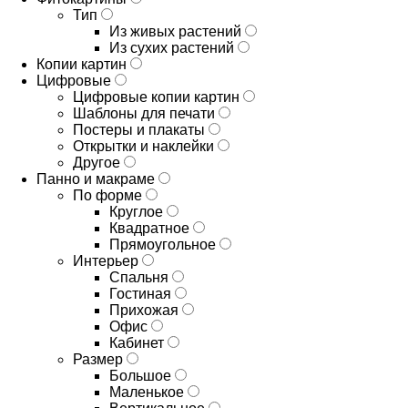
Тип
Из живых растений
Из сухих растений
Копии картин
Цифровые
Цифровые копии картин
Шаблоны для печати
Постеры и плакаты
Открытки и наклейки
Другое
Панно и макраме
По форме
Круглое
Квадратное
Прямоугольное
Интерьер
Спальня
Гостиная
Прихожая
Офис
Кабинет
Размер
Большое
Маленькое