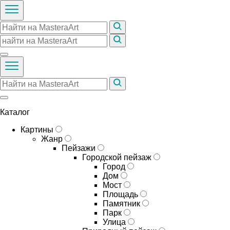
Каталог
Картины
Жанр
Пейзажи
Городской пейзаж
Город
Дом
Мост
Площадь
Памятник
Парк
Улица