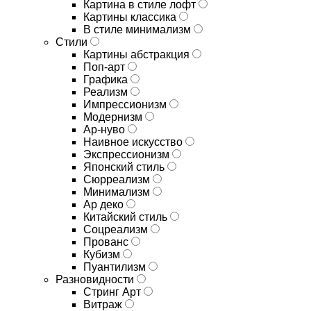
Картина в стиле лофт
Картины классика
В стиле минимализм
Стили
Картины абстракция
Поп-арт
Графика
Реализм
Импрессионизм
Модернизм
Ар-нуво
Наивное искусство
Экспрессионизм
Японский стиль
Сюрреализм
Минимализм
Ар деко
Китайский стиль
Соцреализм
Прованс
Кубизм
Пуантилизм
Разновидности
Стринг Арт
Витраж