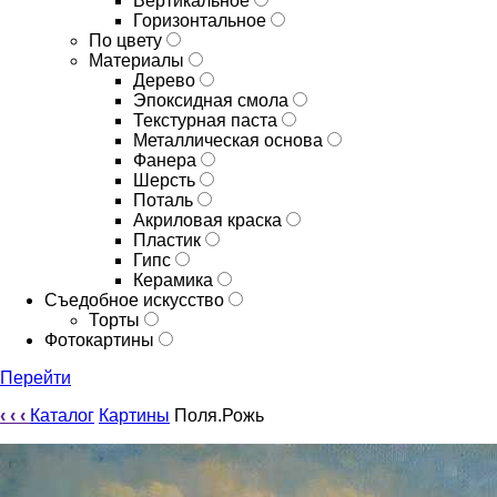
Вертикальное
Горизонтальное
По цвету
Материалы
Дерево
Эпоксидная смола
Текстурная паста
Металлическая основа
Фанера
Шерсть
Поталь
Акриловая краска
Пластик
Гипс
Керамика
Съедобное искусство
Торты
Фотокартины
Перейти
‹
‹
‹
Каталог
Картины
Поля.Рожь