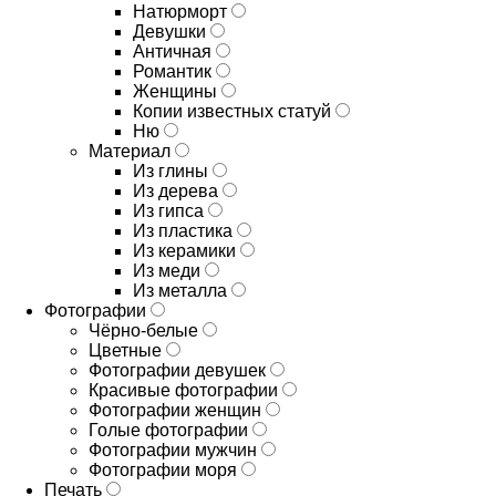
Натюрморт
Девушки
Античная
Романтик
Женщины
Копии известных статуй
Ню
Материал
Из глины
Из дерева
Из гипса
Из пластика
Из керамики
Из меди
Из металла
Фотографии
Чёрно-белые
Цветные
Фотографии девушек
Красивые фотографии
Фотографии женщин
Голые фотографии
Фотографии мужчин
Фотографии моря
Печать