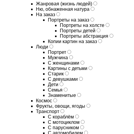
Жанровая (жизнь людей)
Ню, обнаженная натура
На заказ
Портреты на заказ
Портреты на холсте
Портреты детей
Портреты абстракция
Копии картин на заказ
Люди
Портрет
Мужчина
С женщинами
Картины с детьми
Старик
С девушками
Дети
Семья
Знаменитые
Космос
Фрукты, овощи, ягоды
Транспорт
С кораблём
С мотоциклом
С парусником
С автомобилем