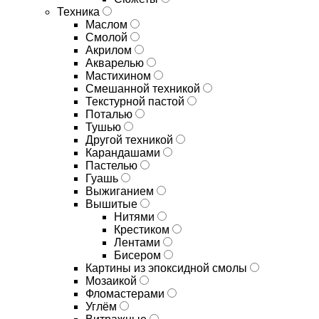
Техника
Маслом
Смолой
Акрилом
Акварелью
Мастихином
Смешанной техникой
Текстурной пастой
Поталью
Тушью
Другой техникой
Карандашами
Пастелью
Гуашь
Выжиганием
Вышитые
Нитями
Крестиком
Лентами
Бисером
Картины из эпоксидной смолы
Мозаикой
Фломастерами
Углём