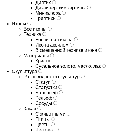
Диптих
Дизайнерские картины
Миниатюра
Триптихи
Иконы
Все иконы
Техника
Росписная икона
Икона акрилом
В смешанной технике икона
Материалы
Краски
Сусальное золото, масло, лак
Скульптура
Разновидности скульптур
Статуи
Статуэтки
Барельеф
Рельеф
Сосуды
Какая
С животными
Птицы
Цветы
Человек