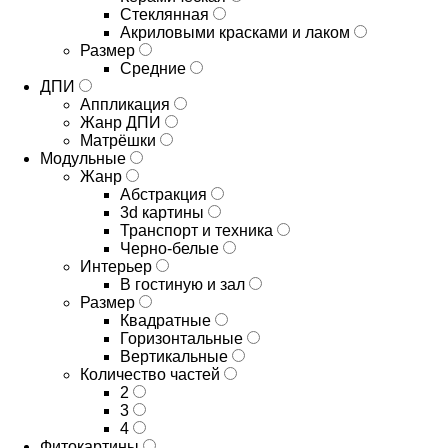
Стеклянная
Акриловыми красками и лаком
Размер
Средние
ДПИ
Аппликация
Жанр ДПИ
Матрёшки
Модульные
Жанр
Абстракция
3d картины
Транспорт и техника
Черно-белые
Интерьер
В гостиную и зал
Размер
Квадратные
Горизонтальные
Вертикальные
Количество частей
2
3
4
Фитокартины