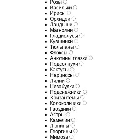
Розы
Васильки
Ирисы
Орхидеи
Ландыши
Магнолии
Гладиолусы
Кувшинки
Тюльпаны
Флоксы
Анютины глазки
Подсолнухи
Кактусы
Нарциссы
Лилии
Незабудки
Подснежники
Хризантемы
Колокольчики
Гвоздики
Астры
Камелии
Люпины
Георгины
Мимоза