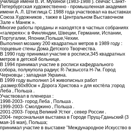
училище имени В. И. Мухиной (1983-1988 ). сейчас Санкт-
Петербургская художественно - промышленная академия
имени А. Л. Штиглица С 1988 года участвовал на выставках
Союза Художников , также в Центральном Выставочном
Зале « Манеж ».
Многие работы проданы и находятся в частных собраниях
«галереях»: в Финляндии, Швеции, Германии, Испании,
Португалии, Японии,Польше,Чехии.
Выполнил мозаику 200 квадратных метров в 1989 году :
торцевые стены Дома Детского Творчества.
В 1990 году принимал участие в росписи,345 квадратных
метров в детской больнице.
В 1994 принимал участие в росписи кафедрального
собора, полукупола радиус R-7м;высота H-7м. Город
Черновцы ; западная Украина.
В 1999 году выполнил 14 живописных работ
,размер:60х80см « Дорога Христова » для костёла ;город
Леба , Польша .
Участвовал в пленерах :
1998-2003- город Леба , Польша .
1999-2003- Смолджино , Польша .
2001-2003- Город Великий Устюг , север России .
2004- персональная выставка в Городе Прущ-Гданьский (3
мая-16 мая), Польша;
принимал участие в выставке "Международное Искусство в