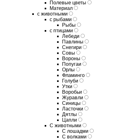
Полевые цветы
Материал
с животными
с рыбами
Рыбы
с птицами
Лебеди
Павлины
Снегири
Совы
Вороны
Попугаи
Орлы
Фламинго
Голуби
Утки
Воробьи
Журавли
Синицы
Ласточки
Дятлы
Цапли
С животными
С лошадми
С волками