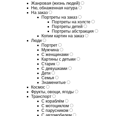
Жанровая (жизнь людей)
Ню, обнаженная натура
На заказ
Портреты на заказ
Портреты на холсте
Портреты детей
Портреты абстракция
Копии картин на заказ
Люди
Портрет
Мужчина
С женщинами
Картины с детьми
Старик
С девушками
Дети
Семья
Знаменитые
Космос
Фрукты, овощи, ягоды
Транспорт
С кораблём
С мотоциклом
С парусником
С автомобилем