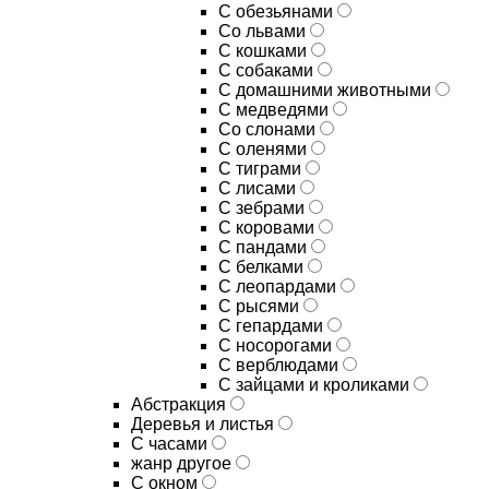
С обезьянами
Со львами
С кошками
С собаками
С домашними животными
С медведями
Со слонами
С оленями
С тиграми
С лисами
С зебрами
С коровами
С пандами
С белками
С леопардами
С рысями
С гепардами
С носорогами
С верблюдами
С зайцами и кроликами
Абстракция
Деревья и листья
С часами
жанр другое
С окном