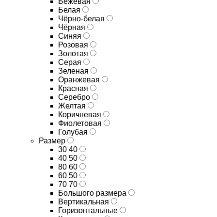
Бежевая
Белая
Чёрно-белая
Чёрная
Синяя
Розовая
Золотая
Серая
Зеленая
Оранжевая
Красная
Серебро
Желтая
Коричневая
Фиолетовая
Голубая
Размер
30 40
40 50
80 60
60 50
70 70
Большого размера
Вертикальная
Горизонтальные