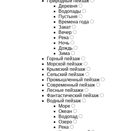
Природный пейзаж
Деревня
Водопады
Пустыня
Времена года
Закат
Вечер
Река
Ночь
Дождь
Зима
Горный пейзаж
Морской пейзаж
Крымский пейзаж
Сельский пейзаж
Промышленный пейзаж
Современный пейзаж
Лесные пейзажи
Фантастический пейзаж
Водный пейзаж
Море
Океан
Водопад
Озеро
Река