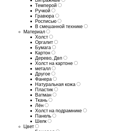
Витражные
Темперой
Ручкой
Гравюра
Росписью
В смешанной технике
Материал
Холст
Оргалит
Бумага
Картон
Дерево, Двп
Холст на картоне
металл
Другое
Фанера
Натуральная кожа
Пластик
Ватман
Ткань
Лён
Холст на подрамнике
Панель
Шелк
Цвет