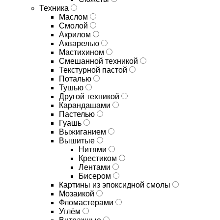
Техника
Маслом
Смолой
Акрилом
Акварелью
Мастихином
Смешанной техникой
Текстурной пастой
Поталью
Тушью
Другой техникой
Карандашами
Пастелью
Гуашь
Выжиганием
Вышитые
Нитями
Крестиком
Лентами
Бисером
Картины из эпоксидной смолы
Мозаикой
Фломастерами
Углём