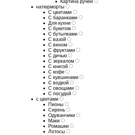
Картина ручей
натюрморты
С цветами
С баранками
Для кухни
C букетом
C бутылками
C вазой
C вином
C фруктами
C дичью
C зеркалом
C книгой
C кофе
C кувшинами
C водкой
C овощами
C посудой
с цветами
Пионы
Сирень
Одуванчики
Маки
Ромашки
Лотосы