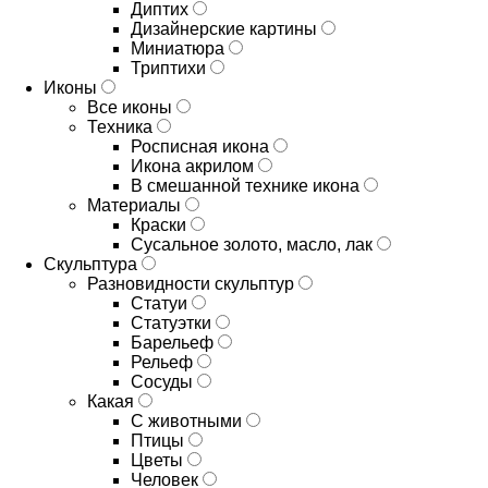
Диптих
Дизайнерские картины
Миниатюра
Триптихи
Иконы
Все иконы
Техника
Росписная икона
Икона акрилом
В смешанной технике икона
Материалы
Краски
Сусальное золото, масло, лак
Скульптура
Разновидности скульптур
Статуи
Статуэтки
Барельеф
Рельеф
Сосуды
Какая
С животными
Птицы
Цветы
Человек