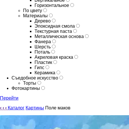
Вертикальное
Горизонтальное
По цвету
Материалы
Дерево
Эпоксидная смола
Текстурная паста
Металлическая основа
Фанера
Шерсть
Поталь
Акриловая краска
Пластик
Гипс
Керамика
Съедобное искусство
Торты
Фотокартины
Перейти
‹
‹
‹
Каталог
Картины
Поле маков