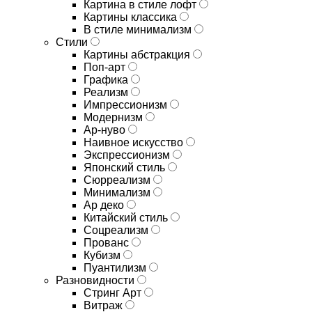
Картина в стиле лофт
Картины классика
В стиле минимализм
Стили
Картины абстракция
Поп-арт
Графика
Реализм
Импрессионизм
Модернизм
Ар-нуво
Наивное искусство
Экспрессионизм
Японский стиль
Сюрреализм
Минимализм
Ар деко
Китайский стиль
Соцреализм
Прованс
Кубизм
Пуантилизм
Разновидности
Стринг Арт
Витраж