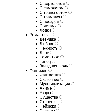
С вертолетом
С самолетом
С транспортом
С трамваем
С поездом
С яхтами
Лодки
Романтика
Девушка
Любовь
Нежность
Двое
Романтика
Танец
Звёздная_ночь
Фантазия
Фантастика
Сказочное
Мультипликация
Аниме
Узоры
Существа
Строения
Пейзажи
Сюжеты