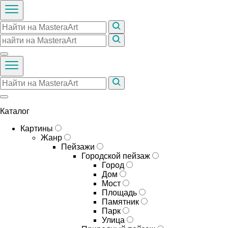
Каталог
Картины
Жанр
Пейзажи
Городской пейзаж
Город
Дом
Мост
Площадь
Памятник
Парк
Улица