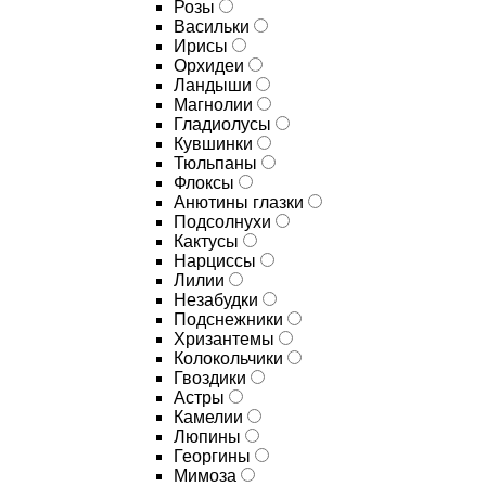
Розы
Васильки
Ирисы
Орхидеи
Ландыши
Магнолии
Гладиолусы
Кувшинки
Тюльпаны
Флоксы
Анютины глазки
Подсолнухи
Кактусы
Нарциссы
Лилии
Незабудки
Подснежники
Хризантемы
Колокольчики
Гвоздики
Астры
Камелии
Люпины
Георгины
Мимоза