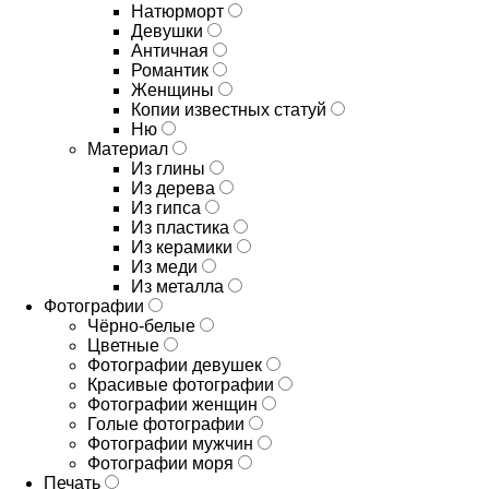
Натюрморт
Девушки
Античная
Романтик
Женщины
Копии известных статуй
Ню
Материал
Из глины
Из дерева
Из гипса
Из пластика
Из керамики
Из меди
Из металла
Фотографии
Чёрно-белые
Цветные
Фотографии девушек
Красивые фотографии
Фотографии женщин
Голые фотографии
Фотографии мужчин
Фотографии моря
Печать