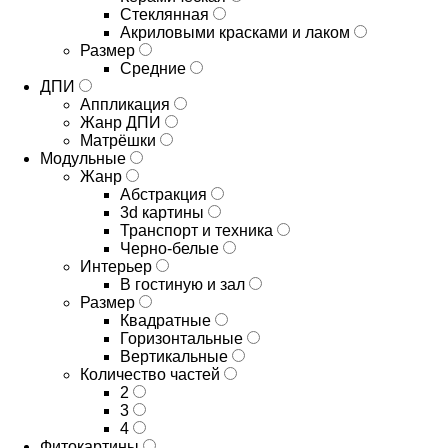
Стеклянная
Акриловыми красками и лаком
Размер
Средние
ДПИ
Аппликация
Жанр ДПИ
Матрёшки
Модульные
Жанр
Абстракция
3d картины
Транспорт и техника
Черно-белые
Интерьер
В гостиную и зал
Размер
Квадратные
Горизонтальные
Вертикальные
Количество частей
2
3
4
Фитокартины