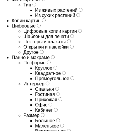
Тип
Из живых растений
Из сухих растений
Копии картин
Цифровые
Цифровые копии картин
Шаблоны для печати
Постеры и плакаты
Открытки и наклейки
Другое
Панно и макраме
По форме
Круглое
Квадратное
Прямоугольное
Интерьер
Спальня
Гостиная
Прихожая
Офис
Кабинет
Размер
Большое
Маленькое