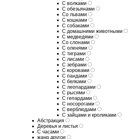
С волками
С обезьянами
Со львами
С кошками
С собаками
С домашними животными
С медведями
Со слонами
С оленями
С тиграми
С лисами
С зебрами
С коровами
С пандами
С белками
С леопардами
С рысями
С гепардами
С носорогами
С верблюдами
С зайцами и кроликами
Абстракция
Деревья и листья
С часами
жанр другое