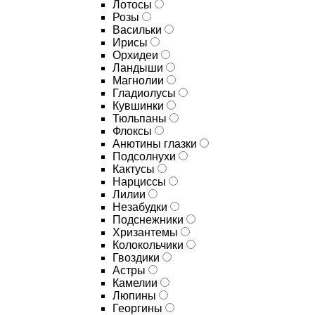
Лотосы
Розы
Васильки
Ирисы
Орхидеи
Ландыши
Магнолии
Гладиолусы
Кувшинки
Тюльпаны
Флоксы
Анютины глазки
Подсолнухи
Кактусы
Нарциссы
Лилии
Незабудки
Подснежники
Хризантемы
Колокольчики
Гвоздики
Астры
Камелии
Люпины
Георгины