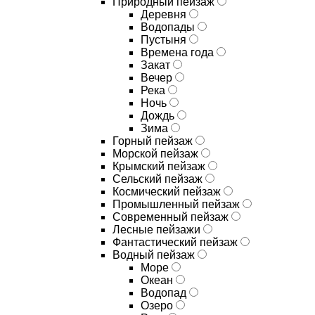
Природный пейзаж
Деревня
Водопады
Пустыня
Времена года
Закат
Вечер
Река
Ночь
Дождь
Зима
Горный пейзаж
Морской пейзаж
Крымский пейзаж
Сельский пейзаж
Космический пейзаж
Промышленный пейзаж
Современный пейзаж
Лесные пейзажи
Фантастический пейзаж
Водный пейзаж
Море
Океан
Водопад
Озеро