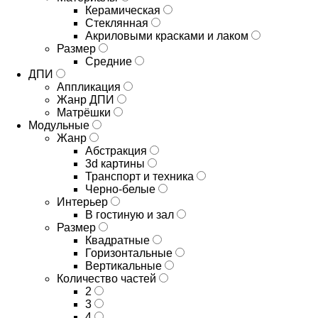
Керамическая
Стеклянная
Акриловыми красками и лаком
Размер
Средние
ДПИ
Аппликация
Жанр ДПИ
Матрёшки
Модульные
Жанр
Абстракция
3d картины
Транспорт и техника
Черно-белые
Интерьер
В гостиную и зал
Размер
Квадратные
Горизонтальные
Вертикальные
Количество частей
2
3
4