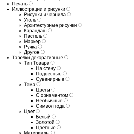
Печать
Иллюстрации и рисунки
Рисунки и чернила
Уголь
Архитектурные рисунки
Карандаш
Пастель
Маркер
Ручка
Другое
Тарелки декоративные
Тип Товара
На стену
Подвесные
Сувенирные
Тема
Цветы
С орнаментом
Необычные
Символ года
Цвет
Белый
Золотой
Цветные
Материалы