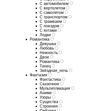
С автомобилем
С вертолетом
С самолетом
С транспортом
С трамваем
С поездом
С яхтами
Лодки
Романтика
Девушка
Любовь
Нежность
Двое
Романтика
Танец
Звёздная_ночь
Фантазия
Фантастика
Сказочное
Мультипликация
Аниме
Узоры
Существа
Строения
Пейзажи