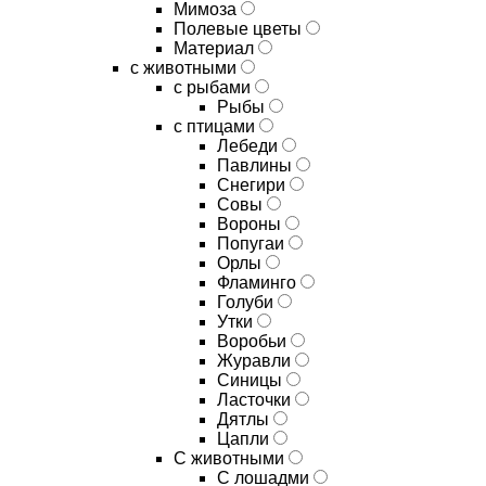
Мимоза
Полевые цветы
Материал
с животными
с рыбами
Рыбы
с птицами
Лебеди
Павлины
Снегири
Совы
Вороны
Попугаи
Орлы
Фламинго
Голуби
Утки
Воробьи
Журавли
Синицы
Ласточки
Дятлы
Цапли
С животными
С лошадми