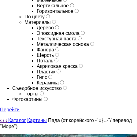
Маленькое
Вертикальное
Горизонтальное
По цвету
Материалы
Дерево
Эпоксидная смола
Текстурная паста
Металлическая основа
Фанера
Шерсть
Поталь
Акриловая краска
Пластик
Гипс
Керамика
Съедобное искусство
Торты
Фотокартины
Перейти
‹
‹
‹
Каталог
Картины
Пада (от корейского -"바다"/ перевод
"Море")