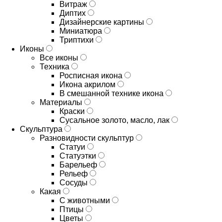
Витраж
Диптих
Дизайнерские картины
Миниатюра
Триптихи
Иконы
Все иконы
Техника
Росписная икона
Икона акрилом
В смешанной технике икона
Материалы
Краски
Сусальное золото, масло, лак
Скульптура
Разновидности скульптур
Статуи
Статуэтки
Барельеф
Рельеф
Сосуды
Какая
С животными
Птицы
Цветы