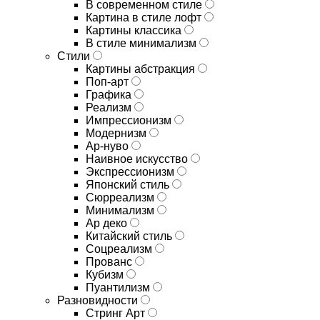
В современном стиле
Картина в стиле лофт
Картины классика
В стиле минимализм
Стили
Картины абстракция
Поп-арт
Графика
Реализм
Импрессионизм
Модернизм
Ар-нуво
Наивное искусство
Экспрессионизм
Японский стиль
Сюрреализм
Минимализм
Ар деко
Китайский стиль
Соцреализм
Прованс
Кубизм
Пуантилизм
Разновидности
Стринг Арт