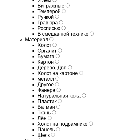
Углём
Витражные
Темперой
Ручкой
Гравюра
Росписью
В смешанной технике
Материал
Холст
Оргалит
Бумага
Картон
Дерево, Двп
Холст на картоне
металл
Другое
Фанера
Натуральная кожа
Пластик
Ватман
Ткань
Лён
Холст на подрамнике
Панель
Шелк