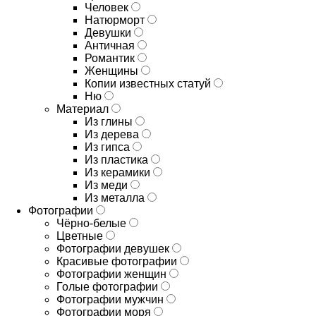
Человек
Натюрморт
Девушки
Античная
Романтик
Женщины
Копии известных статуй
Ню
Материал
Из глины
Из дерева
Из гипса
Из пластика
Из керамики
Из меди
Из металла
Фотографии
Чёрно-белые
Цветные
Фотографии девушек
Красивые фотографии
Фотографии женщин
Голые фотографии
Фотографии мужчин
Фотографии моря