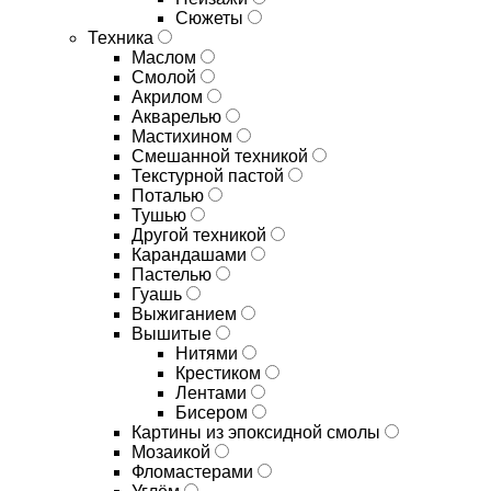
Сюжеты
Техника
Маслом
Смолой
Акрилом
Акварелью
Мастихином
Смешанной техникой
Текстурной пастой
Поталью
Тушью
Другой техникой
Карандашами
Пастелью
Гуашь
Выжиганием
Вышитые
Нитями
Крестиком
Лентами
Бисером
Картины из эпоксидной смолы
Мозаикой
Фломастерами