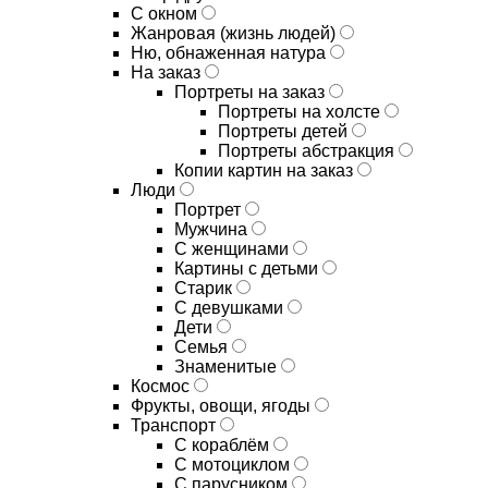
С окном
Жанровая (жизнь людей)
Ню, обнаженная натура
На заказ
Портреты на заказ
Портреты на холсте
Портреты детей
Портреты абстракция
Копии картин на заказ
Люди
Портрет
Мужчина
С женщинами
Картины с детьми
Старик
С девушками
Дети
Семья
Знаменитые
Космос
Фрукты, овощи, ягоды
Транспорт
С кораблём
С мотоциклом
С парусником