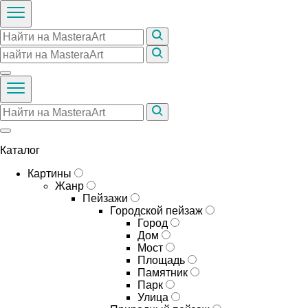
Каталог
Картины
Жанр
Пейзажи
Городской пейзаж
Город
Дом
Мост
Площадь
Памятник
Парк
Улица