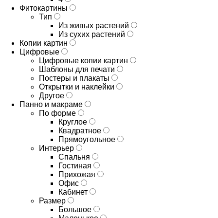
Фитокартины
Тип
Из живых растений
Из сухих растений
Копии картин
Цифровые
Цифровые копии картин
Шаблоны для печати
Постеры и плакаты
Открытки и наклейки
Другое
Панно и макраме
По форме
Круглое
Квадратное
Прямоугольное
Интерьер
Спальня
Гостиная
Прихожая
Офис
Кабинет
Размер
Большое