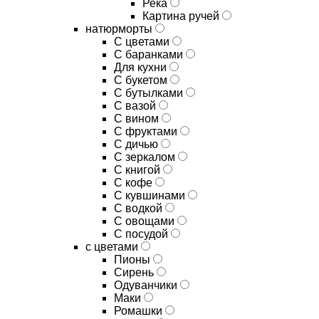
Река
Картина ручей
натюрморты
С цветами
С баранками
Для кухни
C букетом
C бутылками
C вазой
C вином
C фруктами
C дичью
C зеркалом
C книгой
C кофе
C кувшинами
C водкой
C овощами
C посудой
с цветами
Пионы
Сирень
Одуванчики
Маки
Ромашки