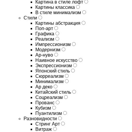
Картина в стиле лофт
Картины классика
В стиле минимализм
Стили
Картины абстракция
Поп-арт
Графика
Реализм
Импрессионизм
Модернизм
Ар-нуво
Наивное искусство
Экспрессионизм
Японский стиль
Сюрреализм
Минимализм
Ар деко
Китайский стиль
Соцреализм
Прованс
Кубизм
Пуантилизм
Разновидности
Стринг Арт
Витраж