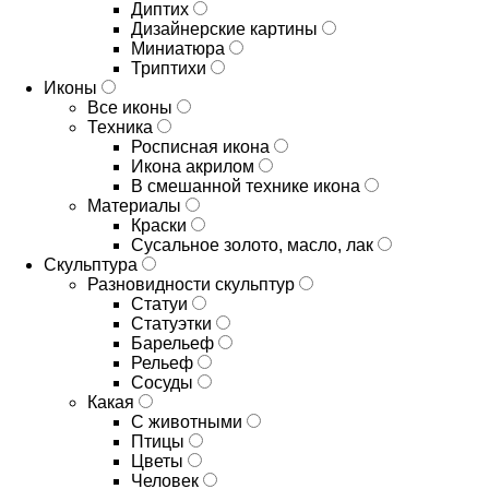
Диптих
Дизайнерские картины
Миниатюра
Триптихи
Иконы
Все иконы
Техника
Росписная икона
Икона акрилом
В смешанной технике икона
Материалы
Краски
Сусальное золото, масло, лак
Скульптура
Разновидности скульптур
Статуи
Статуэтки
Барельеф
Рельеф
Сосуды
Какая
С животными
Птицы
Цветы
Человек