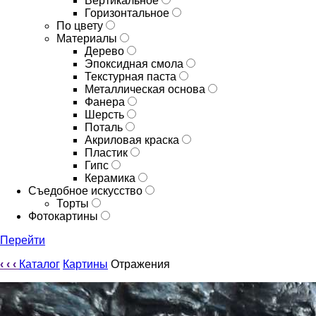
Вертикальное
Горизонтальное
По цвету
Материалы
Дерево
Эпоксидная смола
Текстурная паста
Металлическая основа
Фанера
Шерсть
Поталь
Акриловая краска
Пластик
Гипс
Керамика
Съедобное искусство
Торты
Фотокартины
Перейти
‹
‹
‹
Каталог
Картины
Отражения