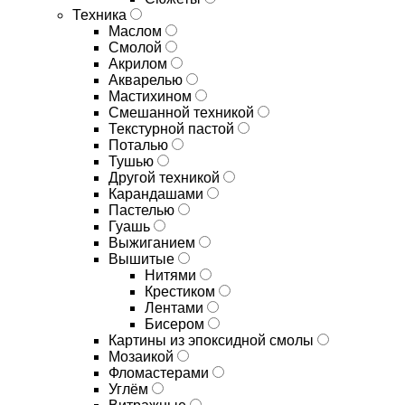
Техника
Маслом
Смолой
Акрилом
Акварелью
Мастихином
Смешанной техникой
Текстурной пастой
Поталью
Тушью
Другой техникой
Карандашами
Пастелью
Гуашь
Выжиганием
Вышитые
Нитями
Крестиком
Лентами
Бисером
Картины из эпоксидной смолы
Мозаикой
Фломастерами
Углём