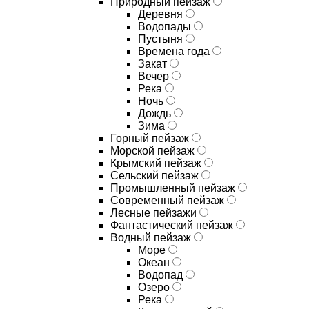
Природный пейзаж
Деревня
Водопады
Пустыня
Времена года
Закат
Вечер
Река
Ночь
Дождь
Зима
Горный пейзаж
Морской пейзаж
Крымский пейзаж
Сельский пейзаж
Промышленный пейзаж
Современный пейзаж
Лесные пейзажи
Фантастический пейзаж
Водный пейзаж
Море
Океан
Водопад
Озеро
Река