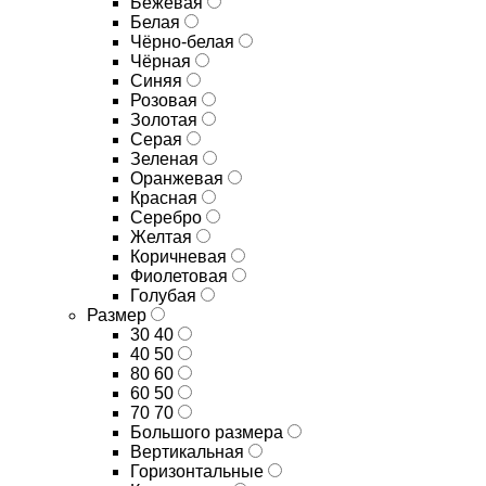
Бежевая
Белая
Чёрно-белая
Чёрная
Синяя
Розовая
Золотая
Серая
Зеленая
Оранжевая
Красная
Серебро
Желтая
Коричневая
Фиолетовая
Голубая
Размер
30 40
40 50
80 60
60 50
70 70
Большого размера
Вертикальная
Горизонтальные