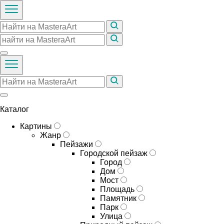
Каталог
Картины
Жанр
Пейзажи
Городской пейзаж
Город
Дом
Мост
Площадь
Памятник
Парк
Улица