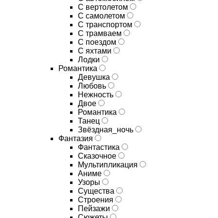
С вертолетом
С самолетом
С транспортом
С трамваем
С поездом
С яхтами
Лодки
Романтика
Девушка
Любовь
Нежность
Двое
Романтика
Танец
Звёздная_ночь
Фантазия
Фантастика
Сказочное
Мультипликация
Аниме
Узоры
Существа
Строения
Пейзажи
Сюжеты