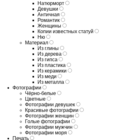
Натюрморт
Девушки
Античная
Романтик
Женщины
Копии известных статуй
Ню
Материал
Из глины
Из дерева
Из гипса
Из пластика
Из керамики
Из меди
Из металла
Фотографии
Чёрно-белые
Цветные
Фотографии девушек
Красивые фотографии
Фотографии женщин
Голые фотографии
Фотографии мужчин
Фотографии моря
Печать