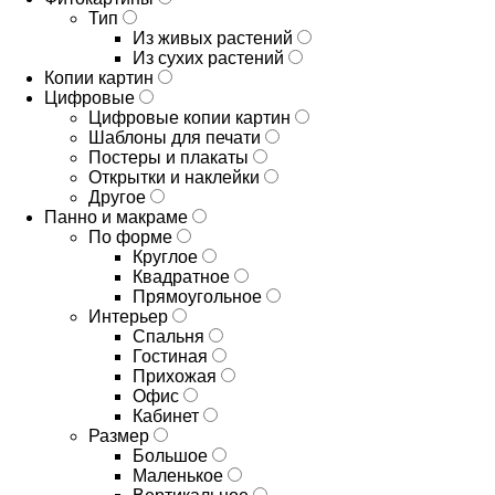
Тип
Из живых растений
Из сухих растений
Копии картин
Цифровые
Цифровые копии картин
Шаблоны для печати
Постеры и плакаты
Открытки и наклейки
Другое
Панно и макраме
По форме
Круглое
Квадратное
Прямоугольное
Интерьер
Спальня
Гостиная
Прихожая
Офис
Кабинет
Размер
Большое
Маленькое