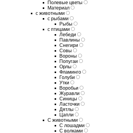
Полевые цветы
Материал
с животными
с рыбами
Рыбы
с птицами
Лебеди
Павлины
Снегири
Совы
Вороны
Попугаи
Орлы
Фламинго
Голуби
Утки
Воробьи
Журавли
Синицы
Ласточки
Дятлы
Цапли
С животными
С лошадми
С волками