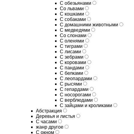
С обезьянами
Со львами
С кошками
С собаками
С домашними животными
С медведями
Со слонами
С оленями
С тиграми
С лисами
С зебрами
С коровами
С пандами
С белками
С леопардами
С рысями
С гепардами
С носорогами
С верблюдами
С зайцами и кроликами
Абстракция
Деревья и листья
С часами
жанр другое
С окном