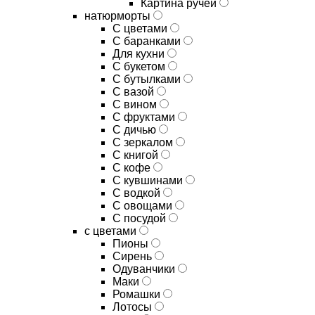
Картина ручей
натюрморты
С цветами
С баранками
Для кухни
C букетом
C бутылками
C вазой
C вином
C фруктами
C дичью
C зеркалом
C книгой
C кофе
C кувшинами
C водкой
C овощами
C посудой
с цветами
Пионы
Сирень
Одуванчики
Маки
Ромашки
Лотосы