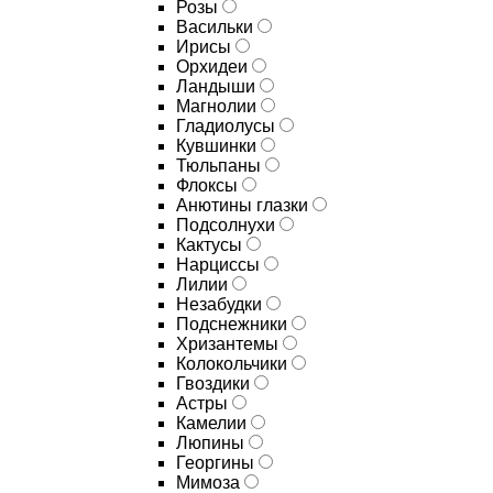
Розы
Васильки
Ирисы
Орхидеи
Ландыши
Магнолии
Гладиолусы
Кувшинки
Тюльпаны
Флоксы
Анютины глазки
Подсолнухи
Кактусы
Нарциссы
Лилии
Незабудки
Подснежники
Хризантемы
Колокольчики
Гвоздики
Астры
Камелии
Люпины
Георгины
Мимоза