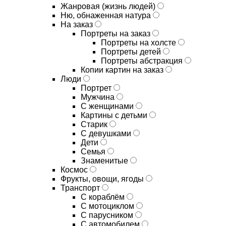
Жанровая (жизнь людей)
Ню, обнаженная натура
На заказ
Портреты на заказ
Портреты на холсте
Портреты детей
Портреты абстракция
Копии картин на заказ
Люди
Портрет
Мужчина
С женщинами
Картины с детьми
Старик
С девушками
Дети
Семья
Знаменитые
Космос
Фрукты, овощи, ягоды
Транспорт
С кораблём
С мотоциклом
С парусником
С автомобилем