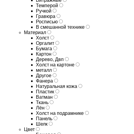
Витражные
Темперой
Ручкой
Гравюра
Росписью
В смешанной технике
Материал
Холст
Оргалит
Бумага
Картон
Дерево, Двп
Холст на картоне
металл
Другое
Фанера
Натуральная кожа
Пластик
Ватман
Ткань
Лён
Холст на подрамнике
Панель
Шелк
Цвет