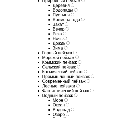
Природный пейзаж
Деревня
Водопады
Пустыня
Времена года
Закат
Вечер
Река
Ночь
Дождь
Зима
Горный пейзаж
Морской пейзаж
Крымский пейзаж
Сельский пейзаж
Космический пейзаж
Промышленный пейзаж
Современный пейзаж
Лесные пейзажи
Фантастический пейзаж
Водный пейзаж
Море
Океан
Водопад
Озеро