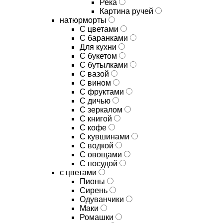
Река
Картина ручей
натюрморты
С цветами
С баранками
Для кухни
C букетом
C бутылками
C вазой
C вином
C фруктами
C дичью
C зеркалом
C книгой
C кофе
C кувшинами
C водкой
C овощами
C посудой
с цветами
Пионы
Сирень
Одуванчики
Маки
Ромашки