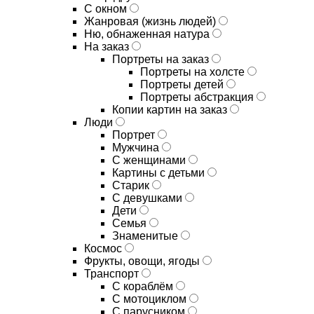
С окном
Жанровая (жизнь людей)
Ню, обнаженная натура
На заказ
Портреты на заказ
Портреты на холсте
Портреты детей
Портреты абстракция
Копии картин на заказ
Люди
Портрет
Мужчина
С женщинами
Картины с детьми
Старик
С девушками
Дети
Семья
Знаменитые
Космос
Фрукты, овощи, ягоды
Транспорт
С кораблём
С мотоциклом
С парусником