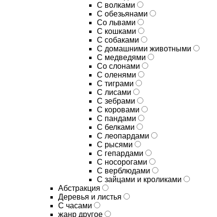
С волками
С обезьянами
Со львами
С кошками
С собаками
С домашними животными
С медведями
Со слонами
С оленями
С тиграми
С лисами
С зебрами
С коровами
С пандами
С белками
С леопардами
С рысями
С гепардами
С носорогами
С верблюдами
С зайцами и кроликами
Абстракция
Деревья и листья
С часами
жанр другое