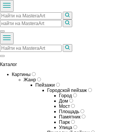
Каталог
Картины
Жанр
Пейзажи
Городской пейзаж
Город
Дом
Мост
Площадь
Памятник
Парк
Улица