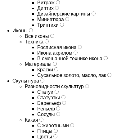
Витраж
Диптих
Дизайнерские картины
Миниатюра
Триптихи
Иконы
Все иконы
Техника
Росписная икона
Икона акрилом
В смешанной технике икона
Материалы
Краски
Сусальное золото, масло, лак
Скульптура
Разновидности скульптур
Статуи
Статуэтки
Барельеф
Рельеф
Сосуды
Какая
С животными
Птицы
Цветы