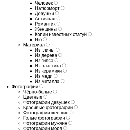
Человек
Натюрморт
Девушки
Античная
Романтик
Женщины
Копии известных статуй
Ню
Материал
Из глины
Из дерева
Из гипса
Из пластика
Из керамики
Из меди
Из металла
Фотографии
Чёрно-белые
Цветные
Фотографии девушек
Красивые фотографии
Фотографии женщин
Голые фотографии
Фотографии мужчин
Фотографии моря