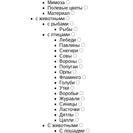
Мимоза
Полевые цветы
Материал
с животными
с рыбами
Рыбы
с птицами
Лебеди
Павлины
Снегири
Совы
Вороны
Попугаи
Орлы
Фламинго
Голуби
Утки
Воробьи
Журавли
Синицы
Ласточки
Дятлы
Цапли
С животными
С лошадми