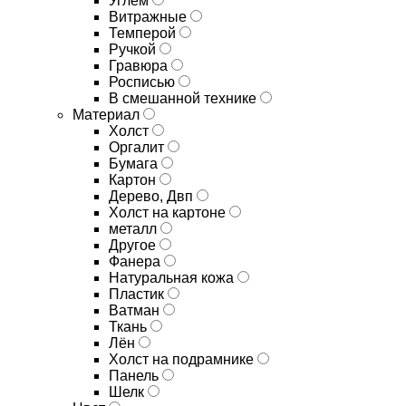
Углём
Витражные
Темперой
Ручкой
Гравюра
Росписью
В смешанной технике
Материал
Холст
Оргалит
Бумага
Картон
Дерево, Двп
Холст на картоне
металл
Другое
Фанера
Натуральная кожа
Пластик
Ватман
Ткань
Лён
Холст на подрамнике
Панель
Шелк