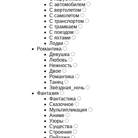
С автомобилем
С вертолетом
С самолетом
С транспортом
С трамваем
С поездом
С яхтами
Лодки
Романтика
Девушка
Любовь
Нежность
Двое
Романтика
Танец
Звёздная_ночь
Фантазия
Фантастика
Сказочное
Мультипликация
Аниме
Узоры
Существа
Строения
Пейзажи