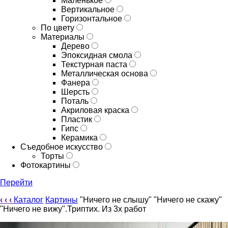
Маленькое
Вертикальное
Горизонтальное
По цвету
Материалы
Дерево
Эпоксидная смола
Текстурная паста
Металлическая основа
Фанера
Шерсть
Поталь
Акриловая краска
Пластик
Гипс
Керамика
Съедобное искусство
Торты
Фотокартины
Перейти
‹
‹
‹
Каталог
Картины
"Ничего не слышу" "Ничего не скажу"
"Ничего не вижу".Триптих. Из 3х работ