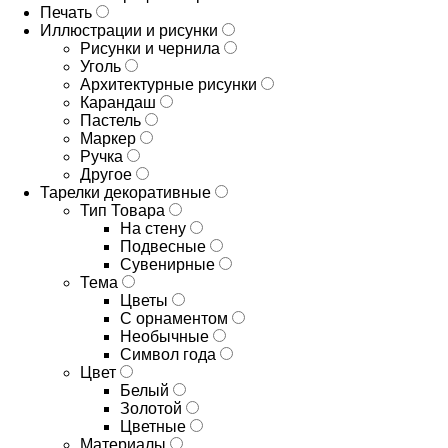
Печать
Иллюстрации и рисунки
Рисунки и чернила
Уголь
Архитектурные рисунки
Карандаш
Пастель
Маркер
Ручка
Другое
Тарелки декоративные
Тип Товара
На стену
Подвесные
Сувенирные
Тема
Цветы
С орнаментом
Необычные
Символ года
Цвет
Белый
Золотой
Цветные
Материалы