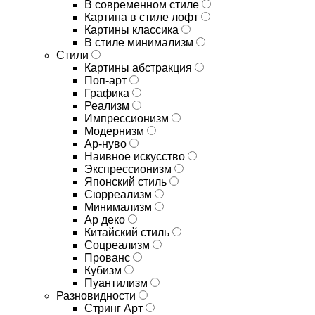
В современном стиле
Картина в стиле лофт
Картины классика
В стиле минимализм
Стили
Картины абстракция
Поп-арт
Графика
Реализм
Импрессионизм
Модернизм
Ар-нуво
Наивное искусство
Экспрессионизм
Японский стиль
Сюрреализм
Минимализм
Ар деко
Китайский стиль
Соцреализм
Прованс
Кубизм
Пуантилизм
Разновидности
Стринг Арт