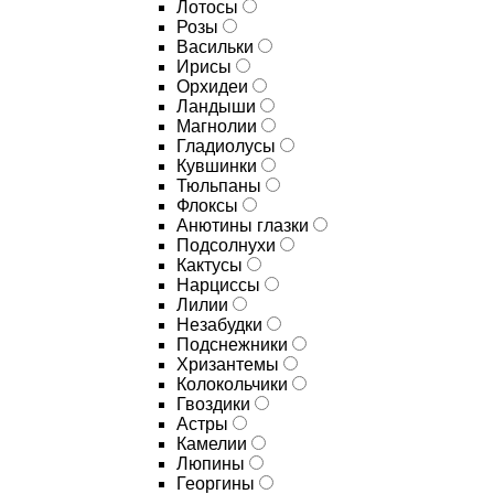
Лотосы
Розы
Васильки
Ирисы
Орхидеи
Ландыши
Магнолии
Гладиолусы
Кувшинки
Тюльпаны
Флоксы
Анютины глазки
Подсолнухи
Кактусы
Нарциссы
Лилии
Незабудки
Подснежники
Хризантемы
Колокольчики
Гвоздики
Астры
Камелии
Люпины
Георгины