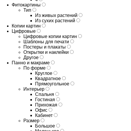
Фитокартины
Тип
Из живых растений
Из сухих растений
Копии картин
Цифровые
Цифровые копии картин
Шаблоны для печати
Постеры и плакаты
Открытки и наклейки
Другое
Панно и макраме
По форме
Круглое
Квадратное
Прямоугольное
Интерьер
Спальня
Гостиная
Прихожая
Офис
Кабинет
Размер
Большое