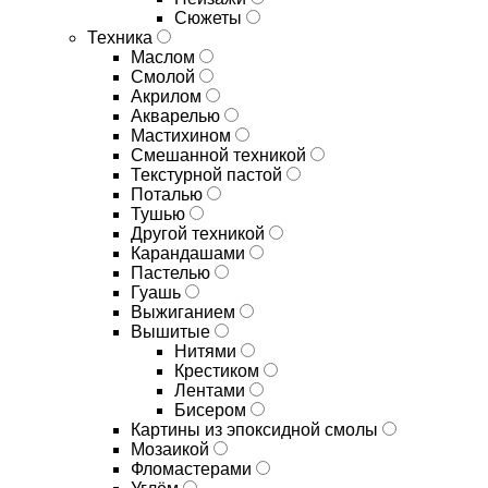
Сюжеты
Техника
Маслом
Смолой
Акрилом
Акварелью
Мастихином
Смешанной техникой
Текстурной пастой
Поталью
Тушью
Другой техникой
Карандашами
Пастелью
Гуашь
Выжиганием
Вышитые
Нитями
Крестиком
Лентами
Бисером
Картины из эпоксидной смолы
Мозаикой
Фломастерами