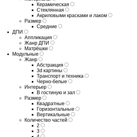
Керамическая
Стеклянная
Акриловыми красками и лаком
Размер
Средние
ДПИ
Аппликация
Жанр ДПИ
Матрёшки
Модульные
Жанр
Абстракция
3d картины
Транспорт и техника
Черно-белые
Интерьер
В гостиную и зал
Размер
Квадратные
Горизонтальные
Вертикальные
Количество частей
2
3
4