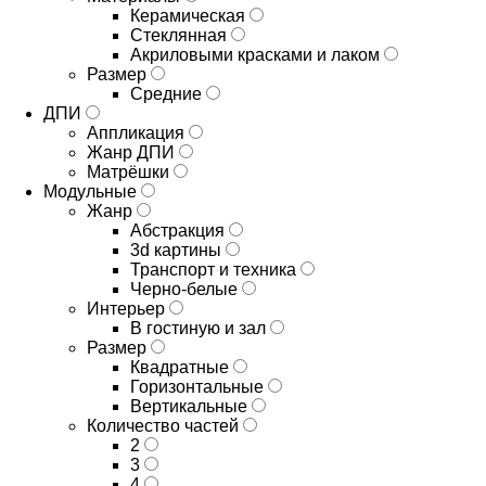
Керамическая
Стеклянная
Акриловыми красками и лаком
Размер
Средние
ДПИ
Аппликация
Жанр ДПИ
Матрёшки
Модульные
Жанр
Абстракция
3d картины
Транспорт и техника
Черно-белые
Интерьер
В гостиную и зал
Размер
Квадратные
Горизонтальные
Вертикальные
Количество частей
2
3
4