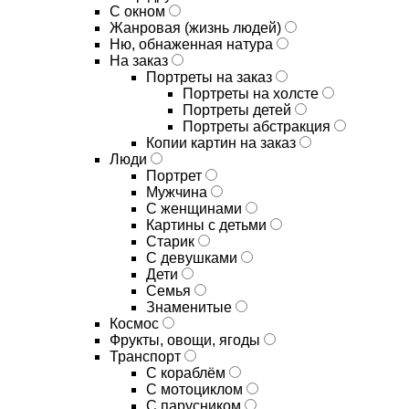
С окном
Жанровая (жизнь людей)
Ню, обнаженная натура
На заказ
Портреты на заказ
Портреты на холсте
Портреты детей
Портреты абстракция
Копии картин на заказ
Люди
Портрет
Мужчина
С женщинами
Картины с детьми
Старик
С девушками
Дети
Семья
Знаменитые
Космос
Фрукты, овощи, ягоды
Транспорт
С кораблём
С мотоциклом
С парусником