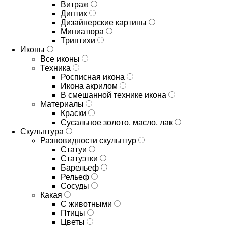
Витраж
Диптих
Дизайнерские картины
Миниатюра
Триптихи
Иконы
Все иконы
Техника
Росписная икона
Икона акрилом
В смешанной технике икона
Материалы
Краски
Сусальное золото, масло, лак
Скульптура
Разновидности скульптур
Статуи
Статуэтки
Барельеф
Рельеф
Сосуды
Какая
С животными
Птицы
Цветы