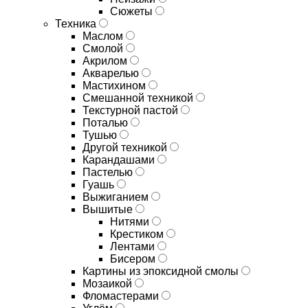
Сюжеты
Техника
Маслом
Смолой
Акрилом
Акварелью
Мастихином
Смешанной техникой
Текстурной пастой
Поталью
Тушью
Другой техникой
Карандашами
Пастелью
Гуашь
Выжиганием
Вышитые
Нитями
Крестиком
Лентами
Бисером
Картины из эпоксидной смолы
Мозаикой
Фломастерами