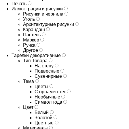
Печать
Иллюстрации и рисунки
Рисунки и чернила
Уголь
Архитектурные рисунки
Карандаш
Пастель
Маркер
Ручка
Другое
Тарелки декоративные
Тип Товара
На стену
Подвесные
Сувенирные
Тема
Цветы
С орнаментом
Необычные
Символ года
Цвет
Белый
Золотой
Цветные
Материалы