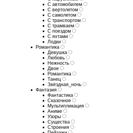
С автомобилем
С вертолетом
С самолетом
С транспортом
С трамваем
С поездом
С яхтами
Лодки
Романтика
Девушка
Любовь
Нежность
Двое
Романтика
Танец
Звёздная_ночь
Фантазия
Фантастика
Сказочное
Мультипликация
Аниме
Узоры
Существа
Строения
Пейзажи