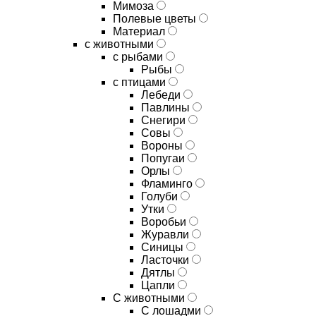
Мимоза
Полевые цветы
Материал
с животными
с рыбами
Рыбы
с птицами
Лебеди
Павлины
Снегири
Совы
Вороны
Попугаи
Орлы
Фламинго
Голуби
Утки
Воробьи
Журавли
Синицы
Ласточки
Дятлы
Цапли
С животными
С лошадми