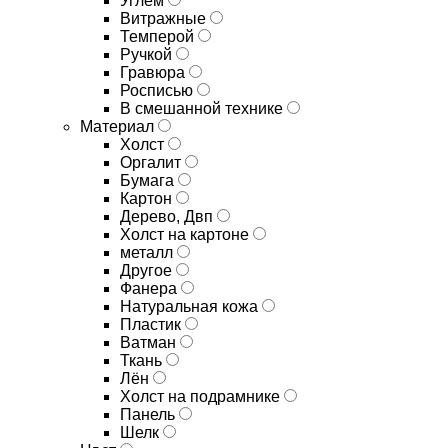
Углём
Витражные
Темперой
Ручкой
Гравюра
Росписью
В смешанной технике
Материал
Холст
Оргалит
Бумага
Картон
Дерево, Двп
Холст на картоне
металл
Другое
Фанера
Натуральная кожа
Пластик
Ватман
Ткань
Лён
Холст на подрамнике
Панель
Шелк