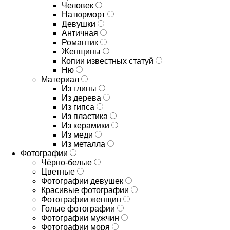
Человек
Натюрморт
Девушки
Античная
Романтик
Женщины
Копии известных статуй
Ню
Материал
Из глины
Из дерева
Из гипса
Из пластика
Из керамики
Из меди
Из металла
Фотографии
Чёрно-белые
Цветные
Фотографии девушек
Красивые фотографии
Фотографии женщин
Голые фотографии
Фотографии мужчин
Фотографии моря