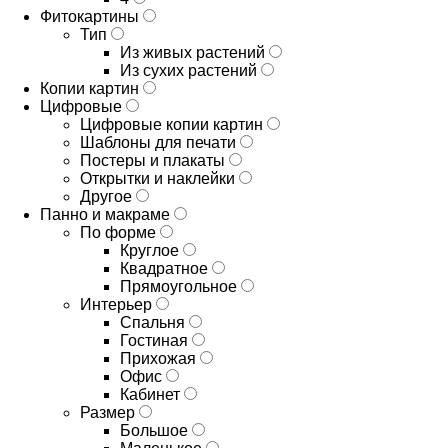
Фитокартины
Тип
Из живых растений
Из сухих растений
Копии картин
Цифровые
Цифровые копии картин
Шаблоны для печати
Постеры и плакаты
Открытки и наклейки
Другое
Панно и макраме
По форме
Круглое
Квадратное
Прямоугольное
Интерьер
Спальня
Гостиная
Прихожая
Офис
Кабинет
Размер
Большое