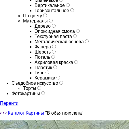
Маленькое
Вертикальное
Горизонтальное
По цвету
Материалы
Дерево
Эпоксидная смола
Текстурная паста
Металлическая основа
Фанера
Шерсть
Поталь
Акриловая краска
Пластик
Гипс
Керамика
Съедобное искусство
Торты
Фотокартины
Перейти
‹
‹
‹
Каталог
Картины
"В объятиях лета"