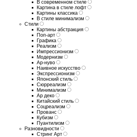
В современном стиле
Картина в стиле лофт
Картины классика
В стиле минимализм
Стили
Картины абстракция
Поп-арт
Графика
Реализм
Импрессионизм
Модернизм
Ар-нуво
Наивное искусство
Экспрессионизм
Японский стиль
Сюрреализм
Минимализм
Ар деко
Китайский стиль
Соцреализм
Прованс
Кубизм
Пуантилизм
Разновидности
Стринг Арт