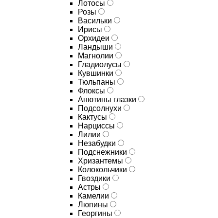
Лотосы
Розы
Васильки
Ирисы
Орхидеи
Ландыши
Магнолии
Гладиолусы
Кувшинки
Тюльпаны
Флоксы
Анютины глазки
Подсолнухи
Кактусы
Нарциссы
Лилии
Незабудки
Подснежники
Хризантемы
Колокольчики
Гвоздики
Астры
Камелии
Люпины
Георгины