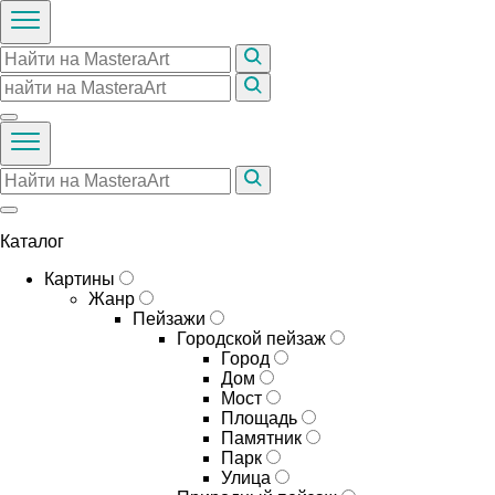
Каталог
Картины
Жанр
Пейзажи
Городской пейзаж
Город
Дом
Мост
Площадь
Памятник
Парк
Улица