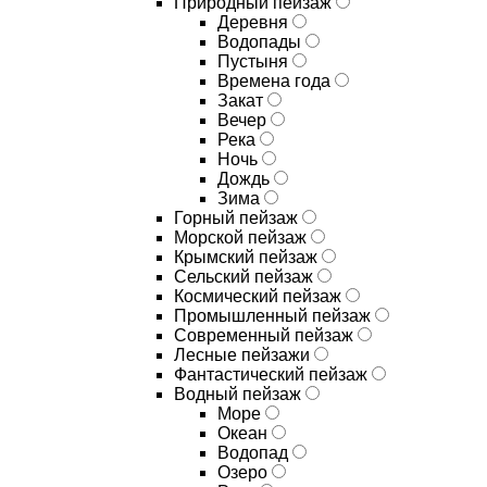
Природный пейзаж
Деревня
Водопады
Пустыня
Времена года
Закат
Вечер
Река
Ночь
Дождь
Зима
Горный пейзаж
Морской пейзаж
Крымский пейзаж
Сельский пейзаж
Космический пейзаж
Промышленный пейзаж
Современный пейзаж
Лесные пейзажи
Фантастический пейзаж
Водный пейзаж
Море
Океан
Водопад
Озеро