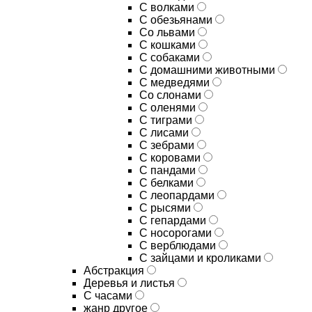
С волками
С обезьянами
Со львами
С кошками
С собаками
С домашними животными
С медведями
Со слонами
С оленями
С тиграми
С лисами
С зебрами
С коровами
С пандами
С белками
С леопардами
С рысями
С гепардами
С носорогами
С верблюдами
С зайцами и кроликами
Абстракция
Деревья и листья
С часами
жанр другое