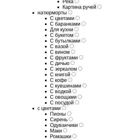
Река
Картина ручей
натюрморты
С цветами
С баранками
Для кухни
C букетом
C бутылками
C вазой
C вином
C фруктами
C дичью
C зеркалом
C книгой
C кофе
C кувшинами
C водкой
C овощами
C посудой
с цветами
Пионы
Сирень
Одуванчики
Маки
Ромашки