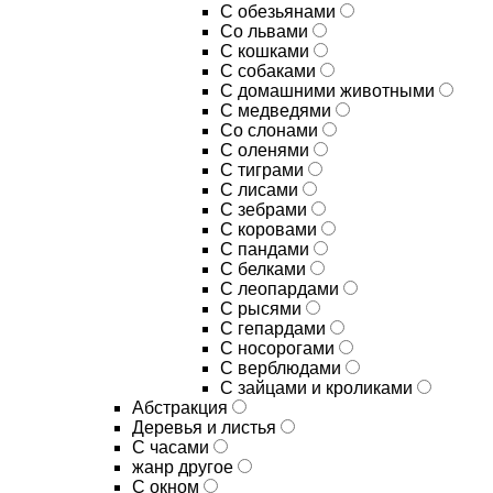
С обезьянами
Со львами
С кошками
С собаками
С домашними животными
С медведями
Со слонами
С оленями
С тиграми
С лисами
С зебрами
С коровами
С пандами
С белками
С леопардами
С рысями
С гепардами
С носорогами
С верблюдами
С зайцами и кроликами
Абстракция
Деревья и листья
С часами
жанр другое
С окном