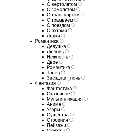
С вертолетом
С самолетом
С транспортом
С трамваем
С поездом
С яхтами
Лодки
Романтика
Девушка
Любовь
Нежность
Двое
Романтика
Танец
Звёздная_ночь
Фантазия
Фантастика
Сказочное
Мультипликация
Аниме
Узоры
Существа
Строения
Пейзажи
Сюжеты