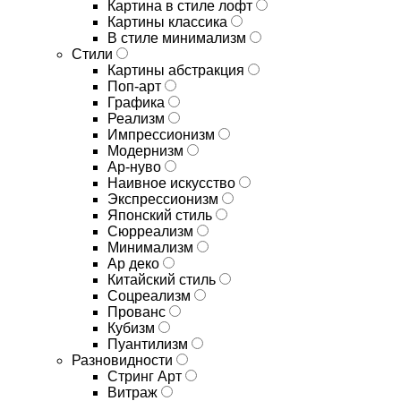
Картина в стиле лофт
Картины классика
В стиле минимализм
Стили
Картины абстракция
Поп-арт
Графика
Реализм
Импрессионизм
Модернизм
Ар-нуво
Наивное искусство
Экспрессионизм
Японский стиль
Сюрреализм
Минимализм
Ар деко
Китайский стиль
Соцреализм
Прованс
Кубизм
Пуантилизм
Разновидности
Стринг Арт
Витраж