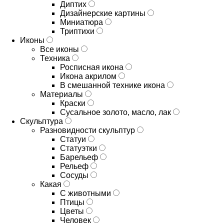
Диптих
Дизайнерские картины
Миниатюра
Триптихи
Иконы
Все иконы
Техника
Росписная икона
Икона акрилом
В смешанной технике икона
Материалы
Краски
Сусальное золото, масло, лак
Скульптура
Разновидности скульптур
Статуи
Статуэтки
Барельеф
Рельеф
Сосуды
Какая
С животными
Птицы
Цветы
Человек