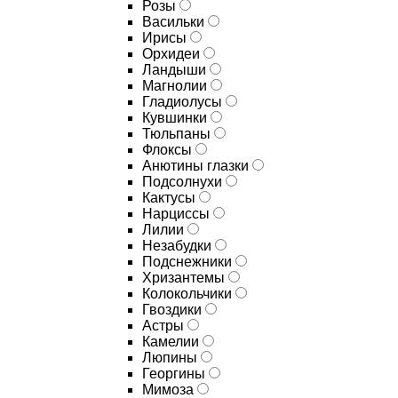
Розы
Васильки
Ирисы
Орхидеи
Ландыши
Магнолии
Гладиолусы
Кувшинки
Тюльпаны
Флоксы
Анютины глазки
Подсолнухи
Кактусы
Нарциссы
Лилии
Незабудки
Подснежники
Хризантемы
Колокольчики
Гвоздики
Астры
Камелии
Люпины
Георгины
Мимоза