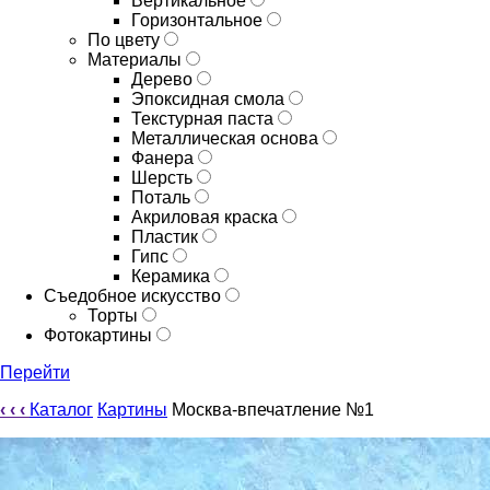
Вертикальное
Горизонтальное
По цвету
Материалы
Дерево
Эпоксидная смола
Текстурная паста
Металлическая основа
Фанера
Шерсть
Поталь
Акриловая краска
Пластик
Гипс
Керамика
Съедобное искусство
Торты
Фотокартины
Перейти
‹
‹
‹
Каталог
Картины
Москва-впечатление №1