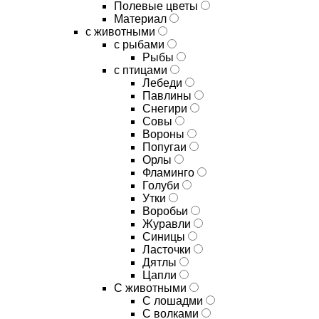
Полевые цветы
Материал
с животными
с рыбами
Рыбы
с птицами
Лебеди
Павлины
Снегири
Совы
Вороны
Попугаи
Орлы
Фламинго
Голуби
Утки
Воробьи
Журавли
Синицы
Ласточки
Дятлы
Цапли
С животными
С лошадми
С волками