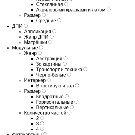
Стеклянная
Акриловыми красками и лаком
Размер
Средние
ДПИ
Аппликация
Жанр ДПИ
Матрёшки
Модульные
Жанр
Абстракция
3d картины
Транспорт и техника
Черно-белые
Интерьер
В гостиную и зал
Размер
Квадратные
Горизонтальные
Вертикальные
Количество частей
2
3
4
Фитокартины