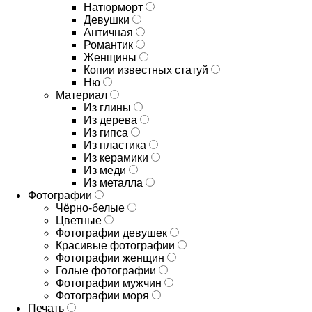
Натюрморт
Девушки
Античная
Романтик
Женщины
Копии известных статуй
Ню
Материал
Из глины
Из дерева
Из гипса
Из пластика
Из керамики
Из меди
Из металла
Фотографии
Чёрно-белые
Цветные
Фотографии девушек
Красивые фотографии
Фотографии женщин
Голые фотографии
Фотографии мужчин
Фотографии моря
Печать