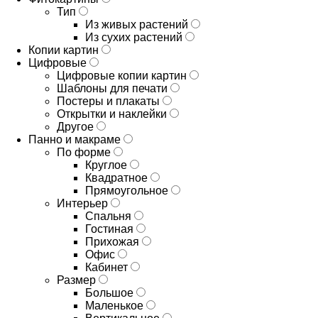
Тип
Из живых растений
Из сухих растений
Копии картин
Цифровые
Цифровые копии картин
Шаблоны для печати
Постеры и плакаты
Открытки и наклейки
Другое
Панно и макраме
По форме
Круглое
Квадратное
Прямоугольное
Интерьер
Спальня
Гостиная
Прихожая
Офис
Кабинет
Размер
Большое
Маленькое