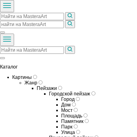
Каталог
Картины
Жанр
Пейзажи
Городской пейзаж
Город
Дом
Мост
Площадь
Памятник
Парк
Улица