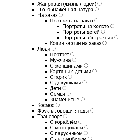
Жанровая (жизнь людей)
Ню, обнаженная натура
На заказ
Портреты на заказ
Портреты на холсте
Портреты детей
Портреты абстракция
Копии картин на заказ
Люди
Портрет
Мужчина
С женщинами
Картины с детьми
Старик
С девушками
Дети
Семья
Знаменитые
Космос
Фрукты, овощи, ягоды
Транспорт
С кораблём
С мотоциклом
С парусником
С автомобилем