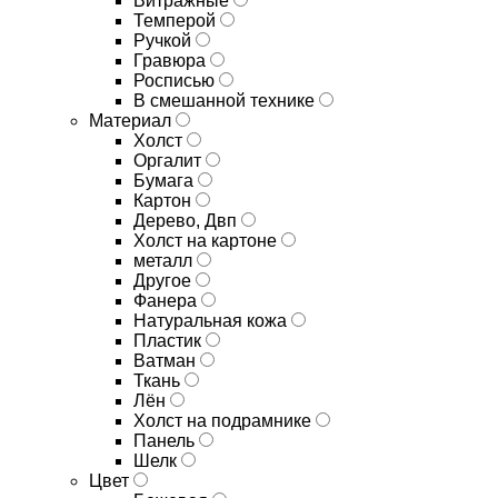
Витражные
Темперой
Ручкой
Гравюра
Росписью
В смешанной технике
Материал
Холст
Оргалит
Бумага
Картон
Дерево, Двп
Холст на картоне
металл
Другое
Фанера
Натуральная кожа
Пластик
Ватман
Ткань
Лён
Холст на подрамнике
Панель
Шелк
Цвет