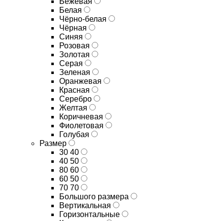
Бежевая
Белая
Чёрно-белая
Чёрная
Синяя
Розовая
Золотая
Серая
Зеленая
Оранжевая
Красная
Серебро
Желтая
Коричневая
Фиолетовая
Голубая
Размер
30 40
40 50
80 60
60 50
70 70
Большого размера
Вертикальная
Горизонтальные