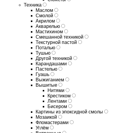
Техника
Маслом
Смолой
Акрилом
Акварелью
Мастихином
Смешанной техникой
Текстурной пастой
Поталью
Тушью
Другой техникой
Карандашами
Пастелью
Гуашь
Выжиганием
Вышитые
Нитями
Крестиком
Лентами
Бисером
Картины из эпоксидной смолы
Мозаикой
Фломастерами
Углём