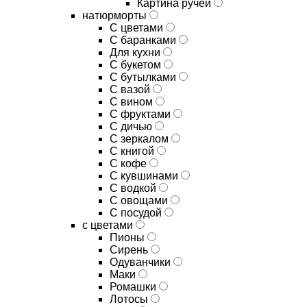
Картина ручей
натюрморты
С цветами
С баранками
Для кухни
C букетом
C бутылками
C вазой
C вином
C фруктами
C дичью
C зеркалом
C книгой
C кофе
C кувшинами
C водкой
C овощами
C посудой
с цветами
Пионы
Сирень
Одуванчики
Маки
Ромашки
Лотосы