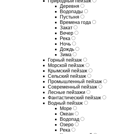
Природный пейзаж
Деревня
Водопады
Пустыня
Времена года
Закат
Вечер
Река
Ночь
Дождь
Зима
Горный пейзаж
Морской пейзаж
Крымский пейзаж
Сельский пейзаж
Промышленный пейзаж
Современный пейзаж
Лесные пейзажи
Фантастический пейзаж
Водный пейзаж
Море
Океан
Водопад
Озеро
Река