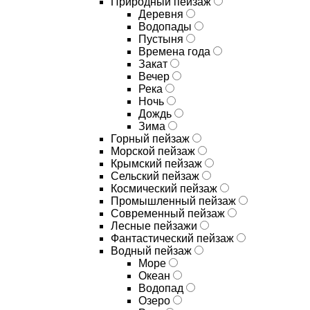
Природный пейзаж
Деревня
Водопады
Пустыня
Времена года
Закат
Вечер
Река
Ночь
Дождь
Зима
Горный пейзаж
Морской пейзаж
Крымский пейзаж
Сельский пейзаж
Космический пейзаж
Промышленный пейзаж
Современный пейзаж
Лесные пейзажи
Фантастический пейзаж
Водный пейзаж
Море
Океан
Водопад
Озеро