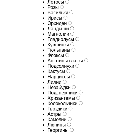
Лотосы
Розы
Васильки
Ирисы
Орхидеи
Ландыши
Магнолии
Гладиолусы
Кувшинки
Тюльпаны
Флоксы
Анютины глазки
Подсолнухи
Кактусы
Нарциссы
Лилии
Незабудки
Подснежники
Хризантемы
Колокольчики
Гвоздики
Астры
Камелии
Люпины
Георгины