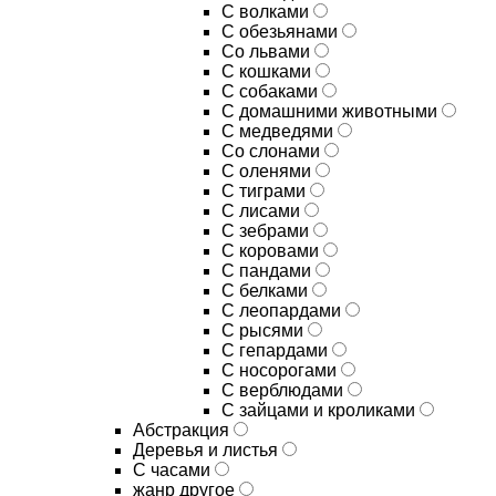
С волками
С обезьянами
Со львами
С кошками
С собаками
С домашними животными
С медведями
Со слонами
С оленями
С тиграми
С лисами
С зебрами
С коровами
С пандами
С белками
С леопардами
С рысями
С гепардами
С носорогами
С верблюдами
С зайцами и кроликами
Абстракция
Деревья и листья
С часами
жанр другое