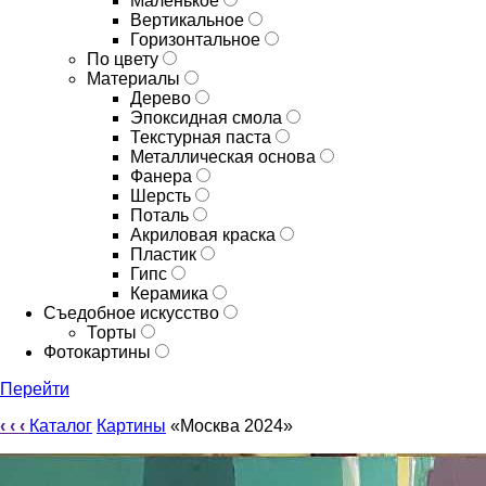
Маленькое
Вертикальное
Горизонтальное
По цвету
Материалы
Дерево
Эпоксидная смола
Текстурная паста
Металлическая основа
Фанера
Шерсть
Поталь
Акриловая краска
Пластик
Гипс
Керамика
Съедобное искусство
Торты
Фотокартины
Перейти
‹
‹
‹
Каталог
Картины
«Москва 2024»