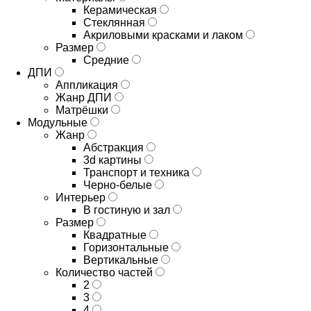
Керамическая
Стеклянная
Акриловыми красками и лаком
Размер
Средние
ДПИ
Аппликация
Жанр ДПИ
Матрёшки
Модульные
Жанр
Абстракция
3d картины
Транспорт и техника
Черно-белые
Интерьер
В гостиную и зал
Размер
Квадратные
Горизонтальные
Вертикальные
Количество частей
2
3
4