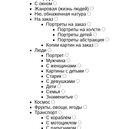
С окном
Жанровая (жизнь людей)
Ню, обнаженная натура
На заказ
Портреты на заказ
Портреты на холсте
Портреты детей
Портреты абстракция
Копии картин на заказ
Люди
Портрет
Мужчина
С женщинами
Картины с детьми
Старик
С девушками
Дети
Семья
Знаменитые
Космос
Фрукты, овощи, ягоды
Транспорт
С кораблём
С мотоциклом
С парусником