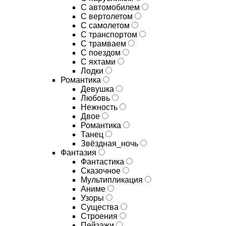
С автомобилем
С вертолетом
С самолетом
С транспортом
С трамваем
С поездом
С яхтами
Лодки
Романтика
Девушка
Любовь
Нежность
Двое
Романтика
Танец
Звёздная_ночь
Фантазия
Фантастика
Сказочное
Мультипликация
Аниме
Узоры
Существа
Строения
Пейзажи