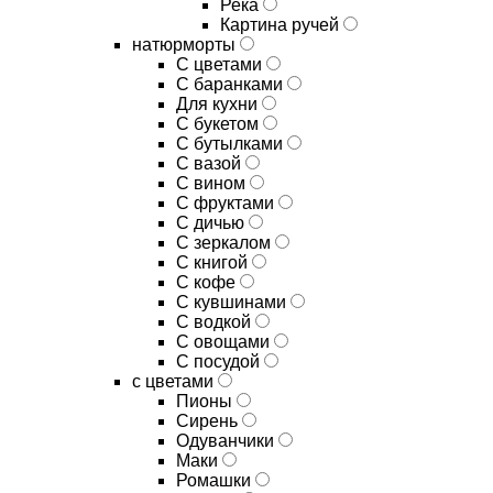
Река
Картина ручей
натюрморты
С цветами
С баранками
Для кухни
C букетом
C бутылками
C вазой
C вином
C фруктами
C дичью
C зеркалом
C книгой
C кофе
C кувшинами
C водкой
C овощами
C посудой
с цветами
Пионы
Сирень
Одуванчики
Маки
Ромашки