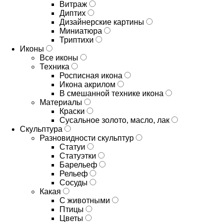
Витраж
Диптих
Дизайнерские картины
Миниатюра
Триптихи
Иконы
Все иконы
Техника
Росписная икона
Икона акрилом
В смешанной технике икона
Материалы
Краски
Сусальное золото, масло, лак
Скульптура
Разновидности скульптур
Статуи
Статуэтки
Барельеф
Рельеф
Сосуды
Какая
С животными
Птицы
Цветы