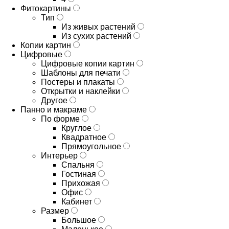
Фитокартины
Тип
Из живых растений
Из сухих растений
Копии картин
Цифровые
Цифровые копии картин
Шаблоны для печати
Постеры и плакаты
Открытки и наклейки
Другое
Панно и макраме
По форме
Круглое
Квадратное
Прямоугольное
Интерьер
Спальня
Гостиная
Прихожая
Офис
Кабинет
Размер
Большое