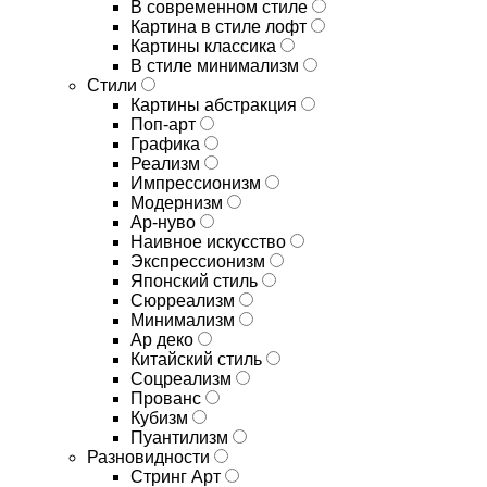
В современном стиле
Картина в стиле лофт
Картины классика
В стиле минимализм
Стили
Картины абстракция
Поп-арт
Графика
Реализм
Импрессионизм
Модернизм
Ар-нуво
Наивное искусство
Экспрессионизм
Японский стиль
Сюрреализм
Минимализм
Ар деко
Китайский стиль
Соцреализм
Прованс
Кубизм
Пуантилизм
Разновидности
Стринг Арт