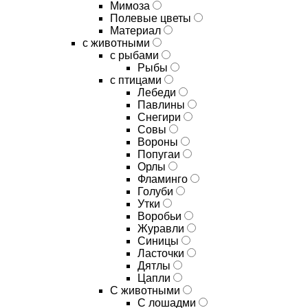
Мимоза
Полевые цветы
Материал
с животными
с рыбами
Рыбы
с птицами
Лебеди
Павлины
Снегири
Совы
Вороны
Попугаи
Орлы
Фламинго
Голуби
Утки
Воробьи
Журавли
Синицы
Ласточки
Дятлы
Цапли
С животными
С лошадми