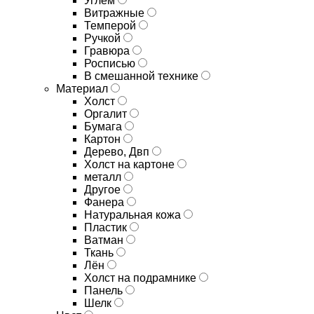
Углём
Витражные
Темперой
Ручкой
Гравюра
Росписью
В смешанной технике
Материал
Холст
Оргалит
Бумага
Картон
Дерево, Двп
Холст на картоне
металл
Другое
Фанера
Натуральная кожа
Пластик
Ватман
Ткань
Лён
Холст на подрамнике
Панель
Шелк