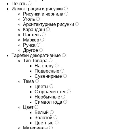
Печать
Иллюстрации и рисунки
Рисунки и чернила
Уголь
Архитектурные рисунки
Карандаш
Пастель
Маркер
Ручка
Другое
Тарелки декоративные
Тип Товара
На стену
Подвесные
Сувенирные
Тема
Цветы
С орнаментом
Необычные
Символ года
Цвет
Белый
Золотой
Цветные
Материалы