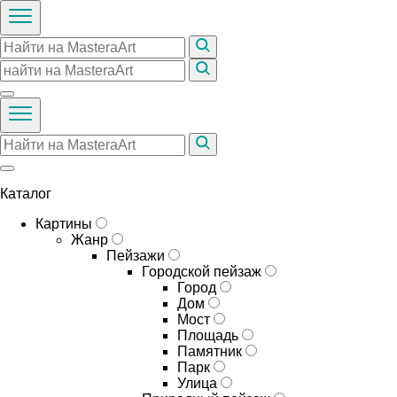
Каталог
Картины
Жанр
Пейзажи
Городской пейзаж
Город
Дом
Мост
Площадь
Памятник
Парк
Улица