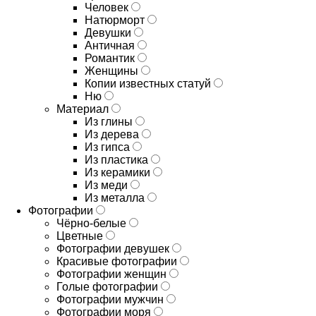
Человек
Натюрморт
Девушки
Античная
Романтик
Женщины
Копии известных статуй
Ню
Материал
Из глины
Из дерева
Из гипса
Из пластика
Из керамики
Из меди
Из металла
Фотографии
Чёрно-белые
Цветные
Фотографии девушек
Красивые фотографии
Фотографии женщин
Голые фотографии
Фотографии мужчин
Фотографии моря