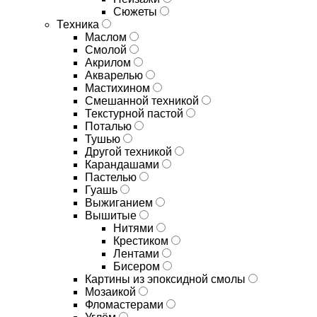
Сюжеты
Техника
Маслом
Смолой
Акрилом
Акварелью
Мастихином
Смешанной техникой
Текстурной пастой
Поталью
Тушью
Другой техникой
Карандашами
Пастелью
Гуашь
Выжиганием
Вышитые
Нитями
Крестиком
Лентами
Бисером
Картины из эпоксидной смолы
Мозаикой
Фломастерами