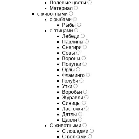
Полевые цветы
Материал
с животными
с рыбами
Рыбы
с птицами
Лебеди
Павлины
Снегири
Совы
Вороны
Попугаи
Орлы
Фламинго
Голуби
Утки
Воробьи
Журавли
Синицы
Ласточки
Дятлы
Цапли
С животными
С лошадми
С волками