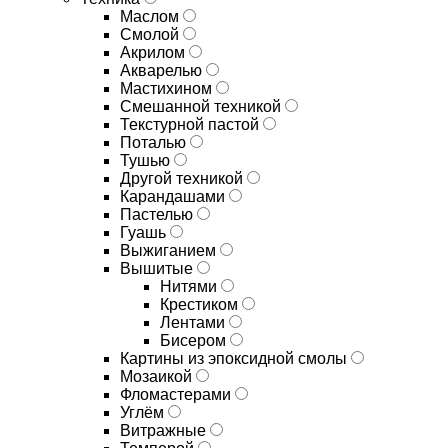
Маслом
Смолой
Акрилом
Акварелью
Мастихином
Смешанной техникой
Текстурной пастой
Поталью
Тушью
Другой техникой
Карандашами
Пастелью
Гуашь
Выжиганием
Вышитые
Нитями
Крестиком
Лентами
Бисером
Картины из эпоксидной смолы
Мозаикой
Фломастерами
Углём
Витражные