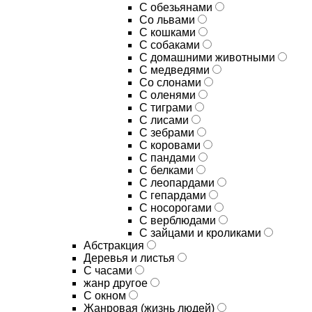
С обезьянами
Со львами
С кошками
С собаками
С домашними животными
С медведями
Со слонами
С оленями
С тиграми
С лисами
С зебрами
С коровами
С пандами
С белками
С леопардами
С гепардами
С носорогами
С верблюдами
С зайцами и кроликами
Абстракция
Деревья и листья
С часами
жанр другое
С окном
Жанровая (жизнь людей)