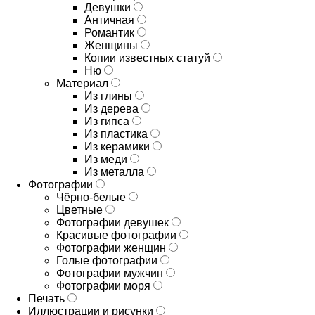
Девушки
Античная
Романтик
Женщины
Копии известных статуй
Ню
Материал
Из глины
Из дерева
Из гипса
Из пластика
Из керамики
Из меди
Из металла
Фотографии
Чёрно-белые
Цветные
Фотографии девушек
Красивые фотографии
Фотографии женщин
Голые фотографии
Фотографии мужчин
Фотографии моря
Печать
Иллюстрации и рисунки