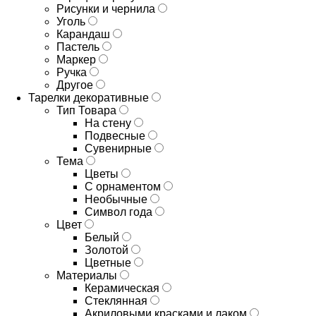
Рисунки и чернила
Уголь
Карандаш
Пастель
Маркер
Ручка
Другое
Тарелки декоративные
Тип Товара
На стену
Подвесные
Сувенирные
Тема
Цветы
С орнаментом
Необычные
Символ года
Цвет
Белый
Золотой
Цветные
Материалы
Керамическая
Стеклянная
Акриловыми красками и лаком