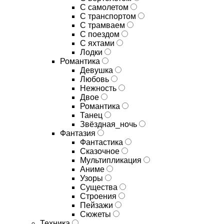
С самолетом
С транспортом
С трамваем
С поездом
С яхтами
Лодки
Романтика
Девушка
Любовь
Нежность
Двое
Романтика
Танец
Звёздная_ночь
Фантазия
Фантастика
Сказочное
Мультипликация
Аниме
Узоры
Существа
Строения
Пейзажи
Сюжеты
Техника