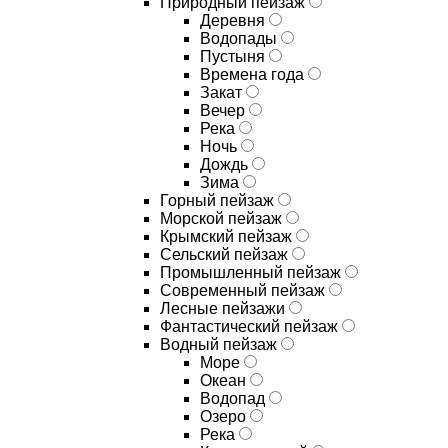
Природный пейзаж
Деревня
Водопады
Пустыня
Времена года
Закат
Вечер
Река
Ночь
Дождь
Зима
Горный пейзаж
Морской пейзаж
Крымский пейзаж
Сельский пейзаж
Промышленный пейзаж
Современный пейзаж
Лесные пейзажи
Фантастический пейзаж
Водный пейзаж
Море
Океан
Водопад
Озеро
Река