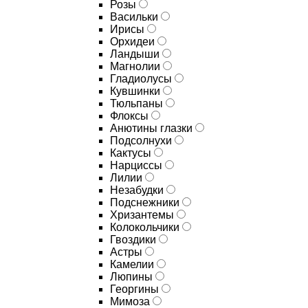
Розы
Васильки
Ирисы
Орхидеи
Ландыши
Магнолии
Гладиолусы
Кувшинки
Тюльпаны
Флоксы
Анютины глазки
Подсолнухи
Кактусы
Нарциссы
Лилии
Незабудки
Подснежники
Хризантемы
Колокольчики
Гвоздики
Астры
Камелии
Люпины
Георгины
Мимоза