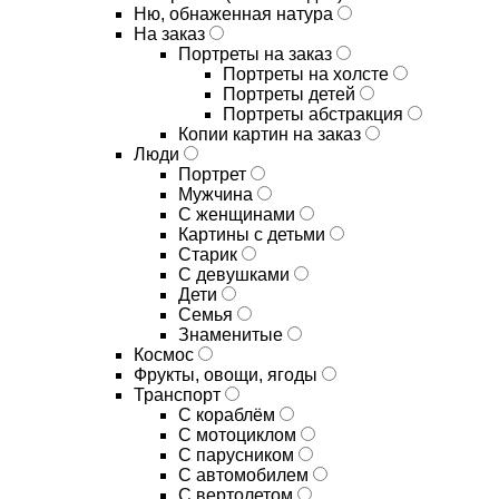
Ню, обнаженная натура
На заказ
Портреты на заказ
Портреты на холсте
Портреты детей
Портреты абстракция
Копии картин на заказ
Люди
Портрет
Мужчина
С женщинами
Картины с детьми
Старик
С девушками
Дети
Семья
Знаменитые
Космос
Фрукты, овощи, ягоды
Транспорт
С кораблём
С мотоциклом
С парусником
С автомобилем
С вертолетом