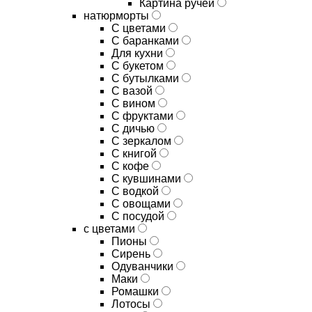
Картина ручей
натюрморты
С цветами
С баранками
Для кухни
C букетом
C бутылками
C вазой
C вином
C фруктами
C дичью
C зеркалом
C книгой
C кофе
C кувшинами
C водкой
C овощами
C посудой
с цветами
Пионы
Сирень
Одуванчики
Маки
Ромашки
Лотосы