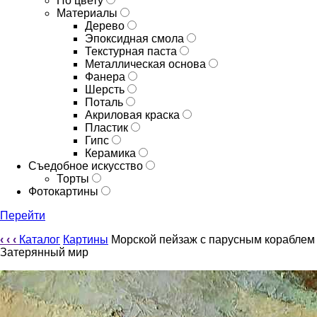
По цвету
Материалы
Дерево
Эпоксидная смола
Текстурная паста
Металлическая основа
Фанера
Шерсть
Поталь
Акриловая краска
Пластик
Гипс
Керамика
Съедобное искусство
Торты
Фотокартины
Перейти
‹
‹
‹
Каталог
Картины
Морской пейзаж с парусным кораблем
Затерянный мир