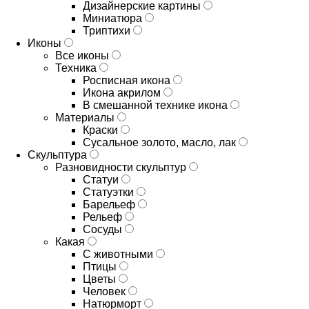
Дизайнерские картины
Миниатюра
Триптихи
Иконы
Все иконы
Техника
Росписная икона
Икона акрилом
В смешанной технике икона
Материалы
Краски
Сусальное золото, масло, лак
Скульптура
Разновидности скульптур
Статуи
Статуэтки
Барельеф
Рельеф
Сосуды
Какая
С животными
Птицы
Цветы
Человек
Натюрморт