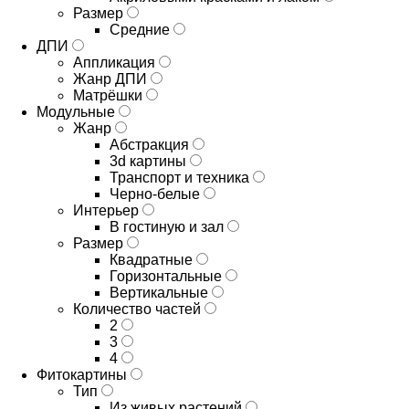
Размер
Средние
ДПИ
Аппликация
Жанр ДПИ
Матрёшки
Модульные
Жанр
Абстракция
3d картины
Транспорт и техника
Черно-белые
Интерьер
В гостиную и зал
Размер
Квадратные
Горизонтальные
Вертикальные
Количество частей
2
3
4
Фитокартины
Тип
Из живых растений