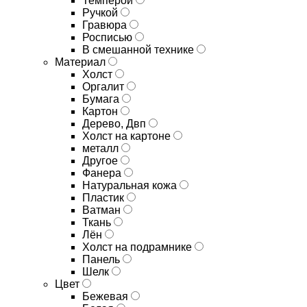
Темперой
Ручкой
Гравюра
Росписью
В смешанной технике
Материал
Холст
Оргалит
Бумага
Картон
Дерево, Двп
Холст на картоне
металл
Другое
Фанера
Натуральная кожа
Пластик
Ватман
Ткань
Лён
Холст на подрамнике
Панель
Шелк
Цвет
Бежевая