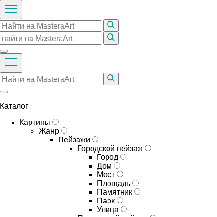
Каталог
Картины
Жанр
Пейзажи
Городской пейзаж
Город
Дом
Мост
Площадь
Памятник
Парк
Улица