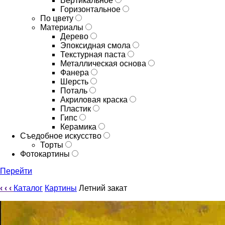
Вертикальное
Горизонтальное
По цвету
Материалы
Дерево
Эпоксидная смола
Текстурная паста
Металлическая основа
Фанера
Шерсть
Поталь
Акриловая краска
Пластик
Гипс
Керамика
Съедобное искусство
Торты
Фотокартины
Перейти
‹
‹
‹
Каталог
Картины
Летний закат