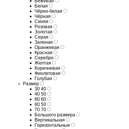
Бежевая
Белая
Чёрно-белая
Чёрная
Синяя
Розовая
Золотая
Серая
Зеленая
Оранжевая
Красная
Серебро
Желтая
Коричневая
Фиолетовая
Голубая
Размер
30 40
40 50
80 60
60 50
70 70
Большого размера
Вертикальная
Горизонтальные