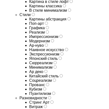
Картина в стиле лофт
Картины классика
В стиле минимализм
Стили
Картины абстракция
Поп-арт
Графика
Реализм
Импрессионизм
Модернизм
Ар-нуво
Наивное искусство
Экспрессионизм
Японский стиль
Сюрреализм
Минимализм
Ар деко
Китайский стиль
Соцреализм
Прованс
Кубизм
Пуантилизм
Разновидности
Стринг Арт
Витраж