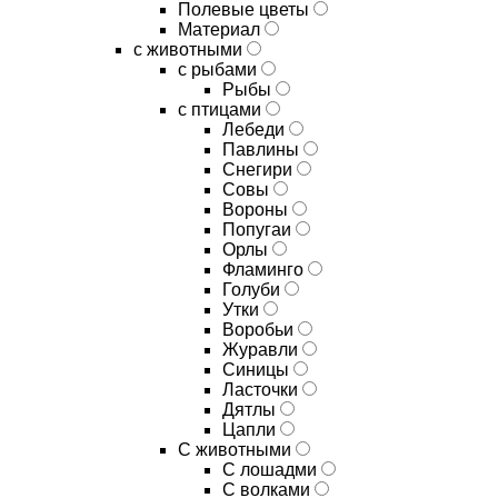
Полевые цветы
Материал
с животными
с рыбами
Рыбы
с птицами
Лебеди
Павлины
Снегири
Совы
Вороны
Попугаи
Орлы
Фламинго
Голуби
Утки
Воробьи
Журавли
Синицы
Ласточки
Дятлы
Цапли
С животными
С лошадми
С волками