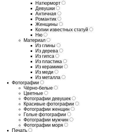
Натюрморт
Девушки
Античная
Романтик
Женщины
Копии известных статуй
Ню
Материал
Из глины
Из дерева
Из гипса
Из пластика
Из керамики
Из меди
Из металла
Фотографии
Чёрно-белые
Цветные
Фотографии девушек
Красивые фотографии
Фотографии женщин
Голые фотографии
Фотографии мужчин
Фотографии моря
Печать