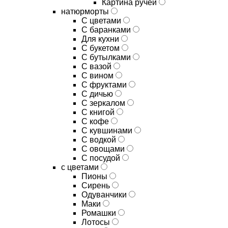
Картина ручей
натюрморты
С цветами
С баранками
Для кухни
C букетом
C бутылками
C вазой
C вином
C фруктами
C дичью
C зеркалом
C книгой
C кофе
C кувшинами
C водкой
C овощами
C посудой
с цветами
Пионы
Сирень
Одуванчики
Маки
Ромашки
Лотосы