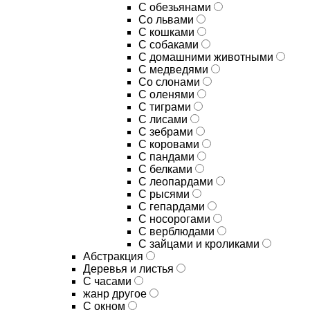
С обезьянами
Со львами
С кошками
С собаками
С домашними животными
С медведями
Со слонами
С оленями
С тиграми
С лисами
С зебрами
С коровами
С пандами
С белками
С леопардами
С рысями
С гепардами
С носорогами
С верблюдами
С зайцами и кроликами
Абстракция
Деревья и листья
С часами
жанр другое
С окном