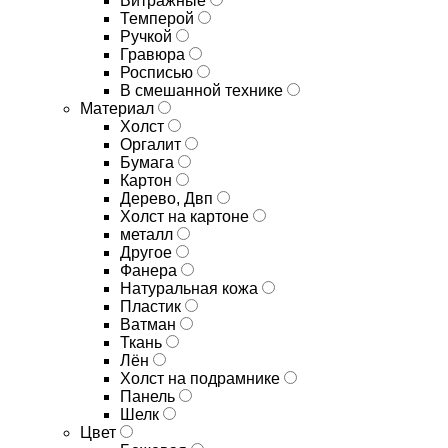
Витражные
Темперой
Ручкой
Гравюра
Росписью
В смешанной технике
Материал
Холст
Оргалит
Бумага
Картон
Дерево, Двп
Холст на картоне
металл
Другое
Фанера
Натуральная кожа
Пластик
Ватман
Ткань
Лён
Холст на подрамнике
Панель
Шелк
Цвет