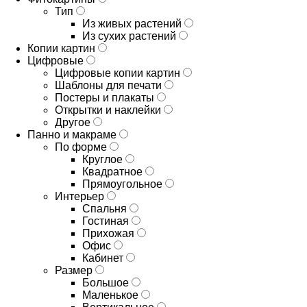
Тип
Из живых растений
Из сухих растений
Копии картин
Цифровые
Цифровые копии картин
Шаблоны для печати
Постеры и плакаты
Открытки и наклейки
Другое
Панно и макраме
По форме
Круглое
Квадратное
Прямоугольное
Интерьер
Спальня
Гостиная
Прихожая
Офис
Кабинет
Размер
Большое
Маленькое