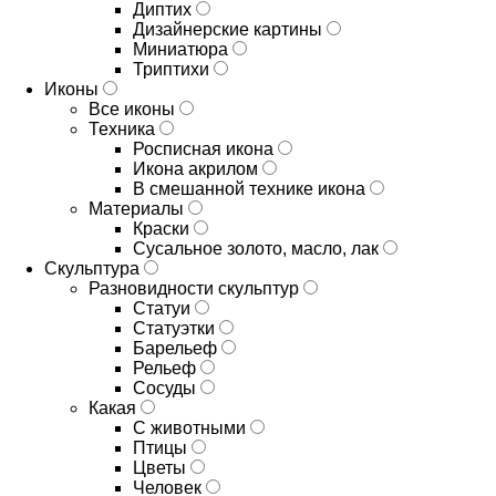
Диптих
Дизайнерские картины
Миниатюра
Триптихи
Иконы
Все иконы
Техника
Росписная икона
Икона акрилом
В смешанной технике икона
Материалы
Краски
Сусальное золото, масло, лак
Скульптура
Разновидности скульптур
Статуи
Статуэтки
Барельеф
Рельеф
Сосуды
Какая
С животными
Птицы
Цветы
Человек