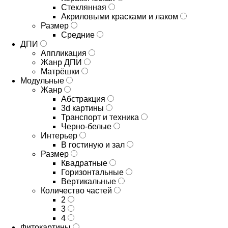
Стеклянная
Акриловыми красками и лаком
Размер
Средние
ДПИ
Аппликация
Жанр ДПИ
Матрёшки
Модульные
Жанр
Абстракция
3d картины
Транспорт и техника
Черно-белые
Интерьер
В гостиную и зал
Размер
Квадратные
Горизонтальные
Вертикальные
Количество частей
2
3
4
Фитокартины