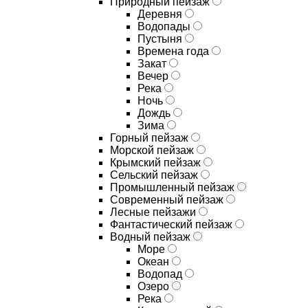
Природный пейзаж
Деревня
Водопады
Пустыня
Времена года
Закат
Вечер
Река
Ночь
Дождь
Зима
Горный пейзаж
Морской пейзаж
Крымский пейзаж
Сельский пейзаж
Промышленный пейзаж
Современный пейзаж
Лесные пейзажи
Фантастический пейзаж
Водный пейзаж
Море
Океан
Водопад
Озеро
Река