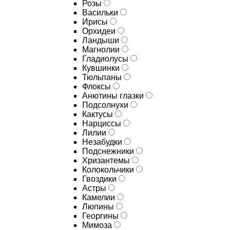
Розы
Васильки
Ирисы
Орхидеи
Ландыши
Магнолии
Гладиолусы
Кувшинки
Тюльпаны
Флоксы
Анютины глазки
Подсолнухи
Кактусы
Нарциссы
Лилии
Незабудки
Подснежники
Хризантемы
Колокольчики
Гвоздики
Астры
Камелии
Люпины
Георгины
Мимоза