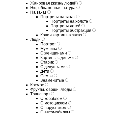
Жанровая (жизнь людей)
Ню, обнаженная натура
На заказ
Портреты на заказ
Портреты на холсте
Портреты детей
Портреты абстракция
Копии картин на заказ
Люди
Портрет
Мужчина
С женщинами
Картины с детьми
Старик
С девушками
Дети
Семья
Знаменитые
Космос
Фрукты, овощи, ягоды
Транспорт
С кораблём
С мотоциклом
С парусником
С автомобилем