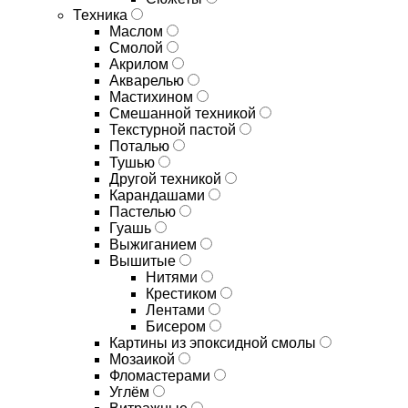
Техника
Маслом
Смолой
Акрилом
Акварелью
Мастихином
Смешанной техникой
Текстурной пастой
Поталью
Тушью
Другой техникой
Карандашами
Пастелью
Гуашь
Выжиганием
Вышитые
Нитями
Крестиком
Лентами
Бисером
Картины из эпоксидной смолы
Мозаикой
Фломастерами
Углём