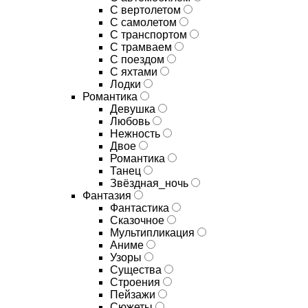
С вертолетом
С самолетом
С транспортом
С трамваем
С поездом
С яхтами
Лодки
Романтика
Девушка
Любовь
Нежность
Двое
Романтика
Танец
Звёздная_ночь
Фантазия
Фантастика
Сказочное
Мультипликация
Аниме
Узоры
Существа
Строения
Пейзажи
Сюжеты