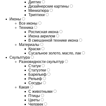
Диптих
Дизайнерские картины
Миниатюра
Триптихи
Иконы
Все иконы
Техника
Росписная икона
Икона акрилом
В смешанной технике икона
Материалы
Краски
Сусальное золото, масло, лак
Скульптура
Разновидности скульптур
Статуи
Статуэтки
Барельеф
Рельеф
Сосуды
Какая
С животными
Птицы
Цветы
Человек