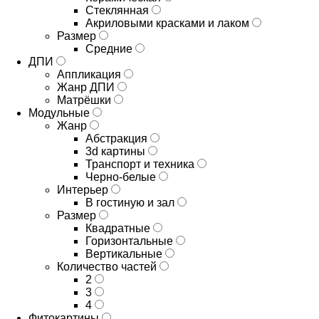
Стеклянная
Акриловыми красками и лаком
Размер
Средние
ДПИ
Аппликация
Жанр ДПИ
Матрёшки
Модульные
Жанр
Абстракция
3d картины
Транспорт и техника
Черно-белые
Интерьер
В гостиную и зал
Размер
Квадратные
Горизонтальные
Вертикальные
Количество частей
2
3
4
Фитокартины