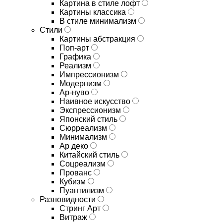
Картина в стиле лофт
Картины классика
В стиле минимализм
Стили
Картины абстракция
Поп-арт
Графика
Реализм
Импрессионизм
Модернизм
Ар-нуво
Наивное искусство
Экспрессионизм
Японский стиль
Сюрреализм
Минимализм
Ар деко
Китайский стиль
Соцреализм
Прованс
Кубизм
Пуантилизм
Разновидности
Стринг Арт
Витраж