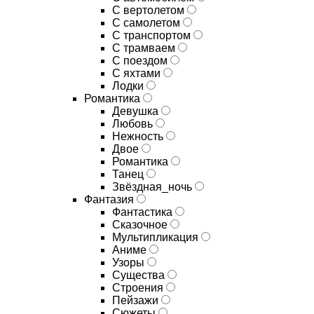
С вертолетом
С самолетом
С транспортом
С трамваем
С поездом
С яхтами
Лодки
Романтика
Девушка
Любовь
Нежность
Двое
Романтика
Танец
Звёздная_ночь
Фантазия
Фантастика
Сказочное
Мультипликация
Аниме
Узоры
Существа
Строения
Пейзажи
Сюжеты