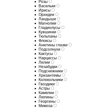
Розы
Васильки
Ирисы
Орхидеи
Ландыши
Магнолии
Гладиолусы
Кувшинки
Тюльпаны
Флоксы
Анютины глазки
Подсолнухи
Кактусы
Нарциссы
Лилии
Незабудки
Подснежники
Хризантемы
Колокольчики
Гвоздики
Астры
Камелии
Люпины
Георгины
Мимоза