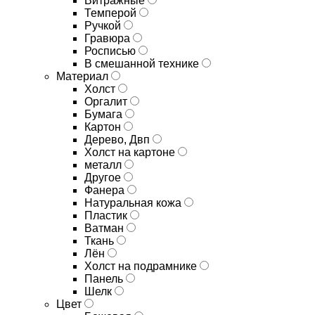
Витражные
Темперой
Ручкой
Гравюра
Росписью
В смешанной технике
Материал
Холст
Оргалит
Бумага
Картон
Дерево, Двп
Холст на картоне
металл
Другое
Фанера
Натуральная кожа
Пластик
Ватман
Ткань
Лён
Холст на подрамнике
Панель
Шелк
Цвет