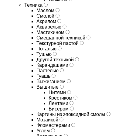
Техника
Маслом
Смолой
Акрилом
Акварелью
Мастихином
Смешанной техникой
Текстурной пастой
Поталью
Тушью
Другой техникой
Карандашами
Пастелью
Гуашь
Выжиганием
Вышитые
Нитями
Крестиком
Лентами
Бисером
Картины из эпоксидной смолы
Мозаикой
Фломастерами
Углём