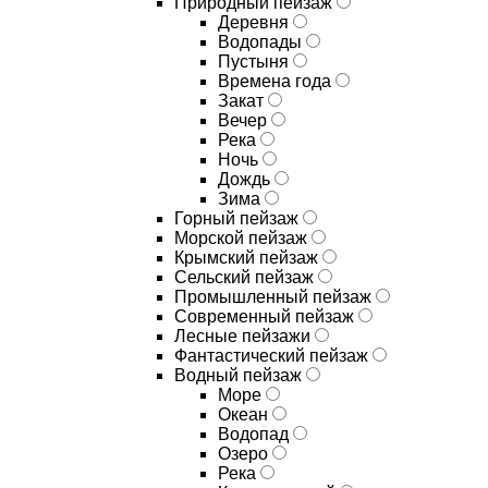
Природный пейзаж
Деревня
Водопады
Пустыня
Времена года
Закат
Вечер
Река
Ночь
Дождь
Зима
Горный пейзаж
Морской пейзаж
Крымский пейзаж
Сельский пейзаж
Промышленный пейзаж
Современный пейзаж
Лесные пейзажи
Фантастический пейзаж
Водный пейзаж
Море
Океан
Водопад
Озеро
Река