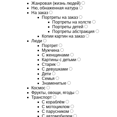
Жанровая (жизнь людей)
Ню, обнаженная натура
На заказ
Портреты на заказ
Портреты на холсте
Портреты детей
Портреты абстракция
Копии картин на заказ
Люди
Портрет
Мужчина
С женщинами
Картины с детьми
Старик
С девушками
Дети
Семья
Знаменитые
Космос
Фрукты, овощи, ягоды
Транспорт
С кораблём
С мотоциклом
С парусником
С автомобилем