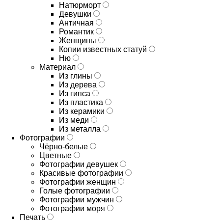
Натюрморт
Девушки
Античная
Романтик
Женщины
Копии известных статуй
Ню
Материал
Из глины
Из дерева
Из гипса
Из пластика
Из керамики
Из меди
Из металла
Фотографии
Чёрно-белые
Цветные
Фотографии девушек
Красивые фотографии
Фотографии женщин
Голые фотографии
Фотографии мужчин
Фотографии моря
Печать