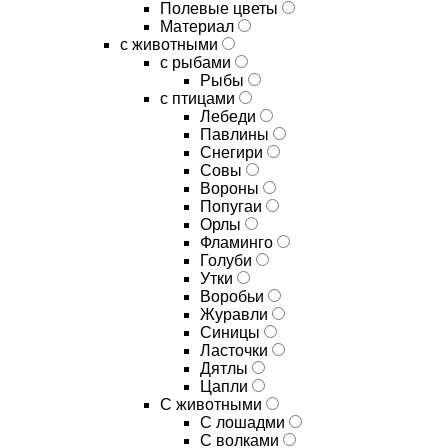
Полевые цветы
Материал
с животными
с рыбами
Рыбы
с птицами
Лебеди
Павлины
Снегири
Совы
Вороны
Попугаи
Орлы
Фламинго
Голуби
Утки
Воробьи
Журавли
Синицы
Ласточки
Дятлы
Цапли
С животными
С лошадми
С волками