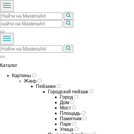
Каталог
Картины
Жанр
Пейзажи
Городской пейзаж
Город
Дом
Мост
Площадь
Памятник
Парк
Улица