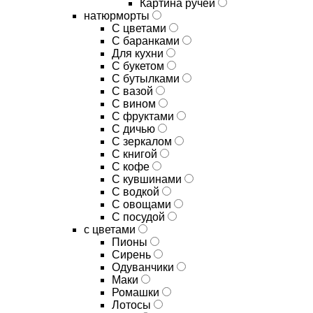
Картина ручей
натюрморты
С цветами
С баранками
Для кухни
C букетом
C бутылками
C вазой
C вином
C фруктами
C дичью
C зеркалом
C книгой
C кофе
C кувшинами
C водкой
C овощами
C посудой
с цветами
Пионы
Сирень
Одуванчики
Маки
Ромашки
Лотосы