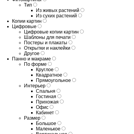
Тип
Из живых растений
Из сухих растений
Копии картин
Цифровые
Цифровые копии картин
Шаблоны для печати
Постеры и плакаты
Открытки и наклейки
Другое
Панно и макраме
По форме
Круглое
Квадратное
Прямоугольное
Интерьер
Спальня
Гостиная
Прихожая
Офис
Кабинет
Размер
Большое
Маленькое