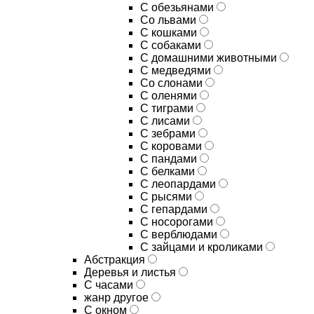
С обезьянами
Со львами
С кошками
С собаками
С домашними животными
С медведями
Со слонами
С оленями
С тиграми
С лисами
С зебрами
С коровами
С пандами
С белками
С леопардами
С рысями
С гепардами
С носорогами
С верблюдами
С зайцами и кроликами
Абстракция
Деревья и листья
С часами
жанр другое
С окном