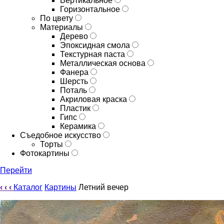
Вертикальное
Горизонтальное
По цвету
Материалы
Дерево
Эпоксидная смола
Текстурная паста
Металлическая основа
Фанера
Шерсть
Поталь
Акриловая краска
Пластик
Гипс
Керамика
Съедобное искусство
Торты
Фотокартины
Перейти
‹
‹
‹
Каталог
Картины
Летний вечер