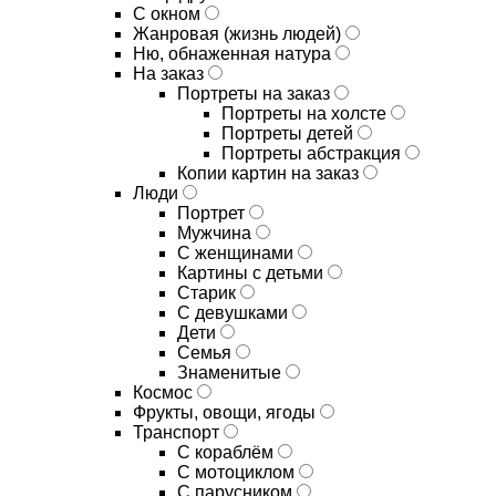
С окном
Жанровая (жизнь людей)
Ню, обнаженная натура
На заказ
Портреты на заказ
Портреты на холсте
Портреты детей
Портреты абстракция
Копии картин на заказ
Люди
Портрет
Мужчина
С женщинами
Картины с детьми
Старик
С девушками
Дети
Семья
Знаменитые
Космос
Фрукты, овощи, ягоды
Транспорт
С кораблём
С мотоциклом
С парусником