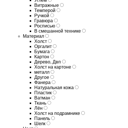
Углём
Витражные
Темперой
Ручкой
Гравюра
Росписью
В смешанной технике
Материал
Холст
Оргалит
Бумага
Картон
Дерево, Двп
Холст на картоне
металл
Другое
Фанера
Натуральная кожа
Пластик
Ватман
Ткань
Лён
Холст на подрамнике
Панель
Шелк