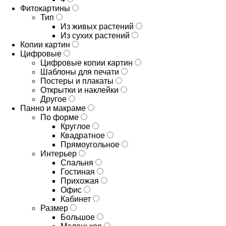
Фитокартины
Тип
Из живых растений
Из сухих растений
Копии картин
Цифровые
Цифровые копии картин
Шаблоны для печати
Постеры и плакаты
Открытки и наклейки
Другое
Панно и макраме
По форме
Круглое
Квадратное
Прямоугольное
Интерьер
Спальня
Гостиная
Прихожая
Офис
Кабинет
Размер
Большое