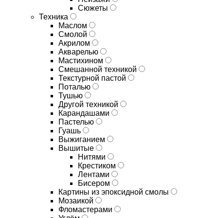
Сюжеты
Техника
Маслом
Смолой
Акрилом
Акварелью
Мастихином
Смешанной техникой
Текстурной пастой
Поталью
Тушью
Другой техникой
Карандашами
Пастелью
Гуашь
Выжиганием
Вышитые
Нитями
Крестиком
Лентами
Бисером
Картины из эпоксидной смолы
Мозаикой
Фломастерами