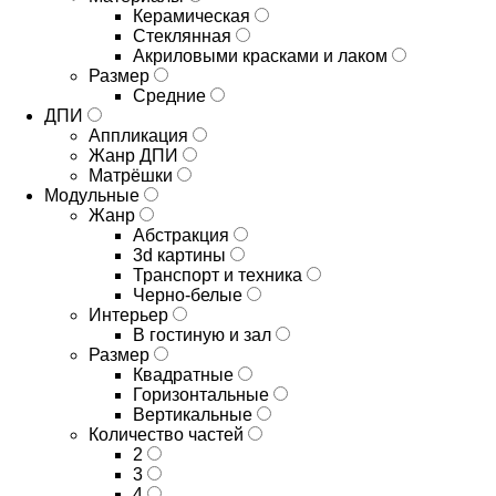
Керамическая
Стеклянная
Акриловыми красками и лаком
Размер
Средние
ДПИ
Аппликация
Жанр ДПИ
Матрёшки
Модульные
Жанр
Абстракция
3d картины
Транспорт и техника
Черно-белые
Интерьер
В гостиную и зал
Размер
Квадратные
Горизонтальные
Вертикальные
Количество частей
2
3
4