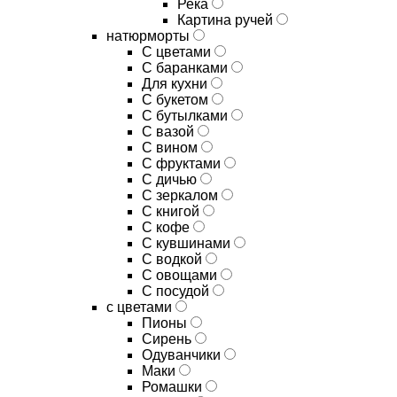
Река
Картина ручей
натюрморты
С цветами
С баранками
Для кухни
C букетом
C бутылками
C вазой
C вином
C фруктами
C дичью
C зеркалом
C книгой
C кофе
C кувшинами
C водкой
C овощами
C посудой
с цветами
Пионы
Сирень
Одуванчики
Маки
Ромашки