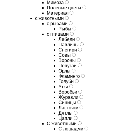
Мимоза
Полевые цветы
Материал
с животными
с рыбами
Рыбы
с птицами
Лебеди
Павлины
Снегири
Совы
Вороны
Попугаи
Орлы
Фламинго
Голуби
Утки
Воробьи
Журавли
Синицы
Ласточки
Дятлы
Цапли
С животными
С лошадми