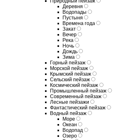
Природный пейзаж
Деревня
Водопады
Пустыня
Времена года
Закат
Вечер
Река
Ночь
Дождь
Зима
Горный пейзаж
Морской пейзаж
Крымский пейзаж
Сельский пейзаж
Космический пейзаж
Промышленный пейзаж
Современный пейзаж
Лесные пейзажи
Фантастический пейзаж
Водный пейзаж
Море
Океан
Водопад
Озеро