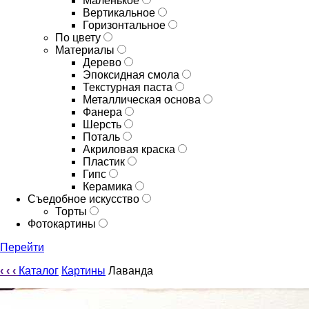
Маленькое
Вертикальное
Горизонтальное
По цвету
Материалы
Дерево
Эпоксидная смола
Текстурная паста
Металлическая основа
Фанера
Шерсть
Поталь
Акриловая краска
Пластик
Гипс
Керамика
Съедобное искусство
Торты
Фотокартины
Перейти
‹
‹
‹
Каталог
Картины
Лаванда