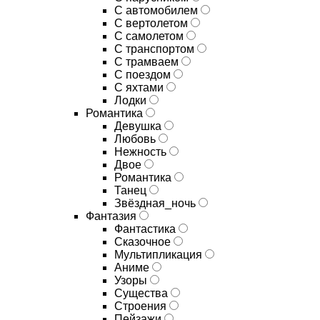
С автомобилем
С вертолетом
С самолетом
С транспортом
С трамваем
С поездом
С яхтами
Лодки
Романтика
Девушка
Любовь
Нежность
Двое
Романтика
Танец
Звёздная_ночь
Фантазия
Фантастика
Сказочное
Мультипликация
Аниме
Узоры
Существа
Строения
Пейзажи