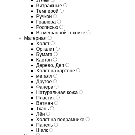
Углём
Витражные
Темперой
Ручкой
Гравюра
Росписью
В смешанной технике
Материал
Холст
Оргалит
Бумага
Картон
Дерево, Двп
Холст на картоне
металл
Другое
Фанера
Натуральная кожа
Пластик
Ватман
Ткань
Лён
Холст на подрамнике
Панель
Шелк