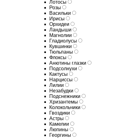
Лотосы
Розы
Васильки
Ирисы
Орхидеи
Ландыши
Магнолии
Гладиолусы
Кувшинки
Тюльпаны
Флоксы
Анютины глазки
Подсолнухи
Кактусы
Нарциссы
Лилии
Незабудки
Подснежники
Хризантемы
Колокольчики
Гвоздики
Астры
Камелии
Люпины
Георгины