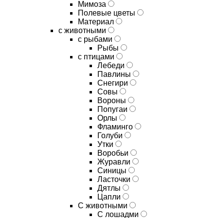
Мимоза
Полевые цветы
Материал
с животными
с рыбами
Рыбы
с птицами
Лебеди
Павлины
Снегири
Совы
Вороны
Попугаи
Орлы
Фламинго
Голуби
Утки
Воробьи
Журавли
Синицы
Ласточки
Дятлы
Цапли
С животными
С лошадми