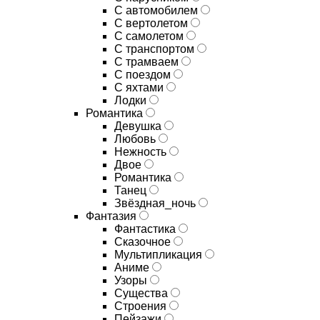
С автомобилем
С вертолетом
С самолетом
С транспортом
С трамваем
С поездом
С яхтами
Лодки
Романтика
Девушка
Любовь
Нежность
Двое
Романтика
Танец
Звёздная_ночь
Фантазия
Фантастика
Сказочное
Мультипликация
Аниме
Узоры
Существа
Строения
Пейзажи