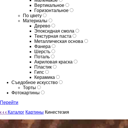
Маленькое
Вертикальное
Горизонтальное
По цвету
Материалы
Дерево
Эпоксидная смола
Текстурная паста
Металлическая основа
Фанера
Шерсть
Поталь
Акриловая краска
Пластик
Гипс
Керамика
Съедобное искусство
Торты
Фотокартины
Перейти
‹
‹
‹
Каталог
Картины
Кинестезия