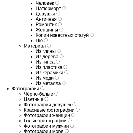
Человек
Натюрморт
Девушки
Античная
Романтик
Женщины
Копии известных статуй
Ню
Материал
Из глины
Из дерева
Из гипса
Из пластика
Из керамики
Из меди
Из металла
Фотографии
Чёрно-белые
Цветные
Фотографии девушек
Красивые фотографии
Фотографии женщин
Голые фотографии
Фотографии мужчин
Фотографии моря