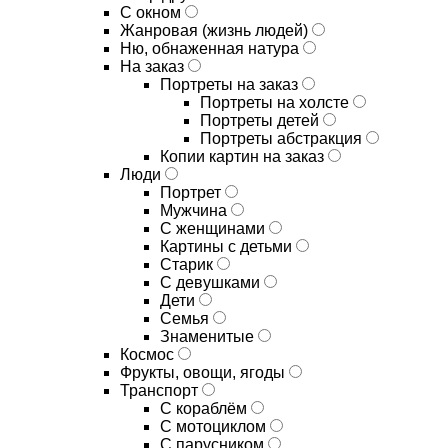
С окном
Жанровая (жизнь людей)
Ню, обнаженная натура
На заказ
Портреты на заказ
Портреты на холсте
Портреты детей
Портреты абстракция
Копии картин на заказ
Люди
Портрет
Мужчина
С женщинами
Картины с детьми
Старик
С девушками
Дети
Семья
Знаменитые
Космос
Фрукты, овощи, ягоды
Транспорт
С кораблём
С мотоциклом
С парусником