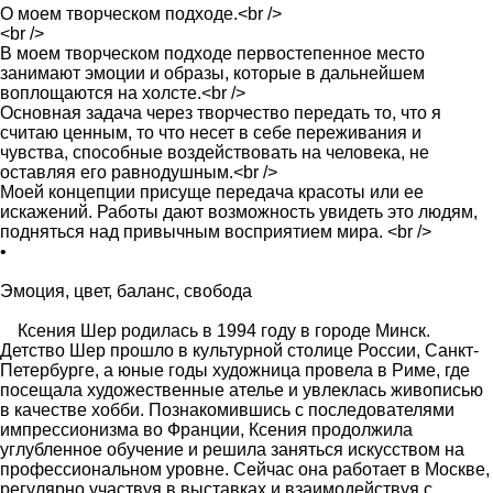
О моем творческом подходе.<br />
<br />
В моем творческом подходе первостепенное место
занимают эмоции и образы, которые в дальнейшем
воплощаются на холсте.<br />
Основная задача через творчество передать то, что я
считаю ценным, то что несет в себе переживания и
чувства, способные воздействовать на человека, не
оставляя его равнодушным.<br />
Моей концепции присуще передача красоты или ее
искажений. Работы дают возможность увидеть это людям,
подняться над привычным восприятием мира. <br />
•
Эмоция, цвет, баланс, свобода
Ксения Шер родилась в 1994 году в городе Минск.
Детство Шер прошло в культурной столице России, Санкт-
Петербурге, а юные годы художница провела в Риме, где
посещала художественные ателье и увлеклась живописью
в качестве хобби. Познакомившись с последователями
импрессионизма во Франции, Ксения продолжила
углубленное обучение и решила заняться искусством на
профессиональном уровне. Сейчас она работает в Москве,
регулярно участвуя в выставках и взаимодействуя с