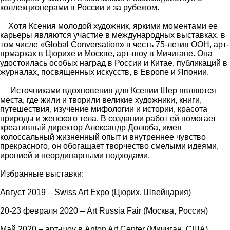
коллекционерами в России и за рубежом.
Хотя Ксения молодой художник, яркими моментами ее
карьеры являются участие в международных выставках, в
том числе «Global Conversation» в честь 75-летия ООН, арт-
ярмарках в Цюрихе и Москве, арт-шоу в Мичигане. Она
удостоилась особых наград в России и Китае, публикаций в
журналах, посвященных искусств, в Европе и Японии.
Источниками вдохновения для Ксении Шер являются
места, где жили и творили великие художники, книги,
путешествия, изучение мифологии и истории, красота
природы и женского тела. В создании работ ей помогает
креативный директор Александр Долюба, имея
колоссальный жизненный опыт и внутреннее чувство
прекрасного, он обогащает творчество смелыми идеями,
иронией и неординарными подходами.
Избранные выставки:
Август 2019 – Swiss Art Expo (Цюрих, Швейцария)
20-23 февраля 2020 – Art Russia Fair (Москва, Россия)
Май 2020 – арт-шоу в Anton Art Center (Мичиган, США)