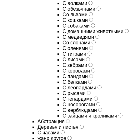
С волками
С обезьянами
Со львами
С кошками
С собаками
С домашними животными
С медведями
Со слонами
С оленями
С тиграми
С лисами
С зебрами
С коровами
С пандами
С белками
С леопардами
С рысями
С гепардами
С носорогами
С верблюдами
С зайцами и кроликами
Абстракция
Деревья и листья
С часами
жанр другое