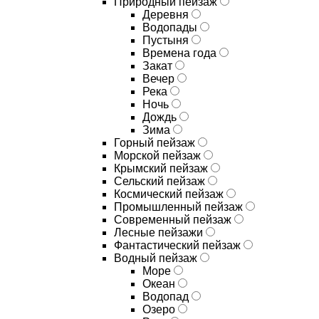
Природный пейзаж
Деревня
Водопады
Пустыня
Времена года
Закат
Вечер
Река
Ночь
Дождь
Зима
Горный пейзаж
Морской пейзаж
Крымский пейзаж
Сельский пейзаж
Космический пейзаж
Промышленный пейзаж
Современный пейзаж
Лесные пейзажи
Фантастический пейзаж
Водный пейзаж
Море
Океан
Водопад
Озеро