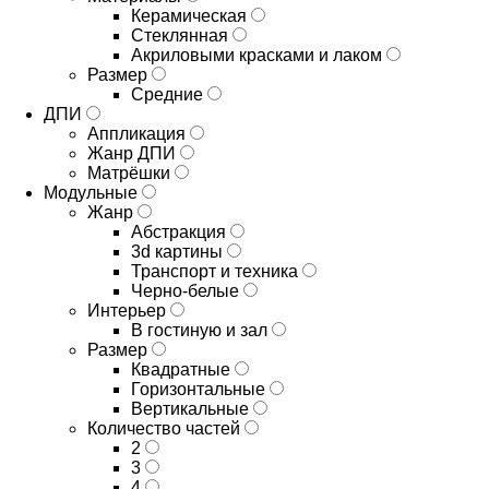
Керамическая
Стеклянная
Акриловыми красками и лаком
Размер
Средние
ДПИ
Аппликация
Жанр ДПИ
Матрёшки
Модульные
Жанр
Абстракция
3d картины
Транспорт и техника
Черно-белые
Интерьер
В гостиную и зал
Размер
Квадратные
Горизонтальные
Вертикальные
Количество частей
2
3
4