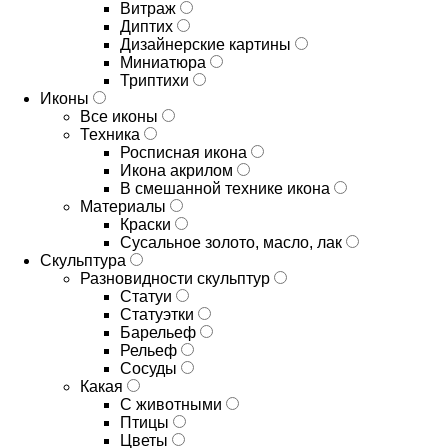
Витраж
Диптих
Дизайнерские картины
Миниатюра
Триптихи
Иконы
Все иконы
Техника
Росписная икона
Икона акрилом
В смешанной технике икона
Материалы
Краски
Сусальное золото, масло, лак
Скульптура
Разновидности скульптур
Статуи
Статуэтки
Барельеф
Рельеф
Сосуды
Какая
С животными
Птицы
Цветы