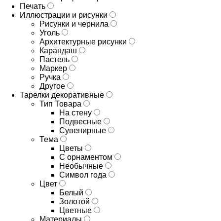
Печать
Иллюстрации и рисунки
Рисунки и чернила
Уголь
Архитектурные рисунки
Карандаш
Пастель
Маркер
Ручка
Другое
Тарелки декоративные
Тип Товара
На стену
Подвесные
Сувенирные
Тема
Цветы
С орнаментом
Необычные
Символ года
Цвет
Белый
Золотой
Цветные
Материалы