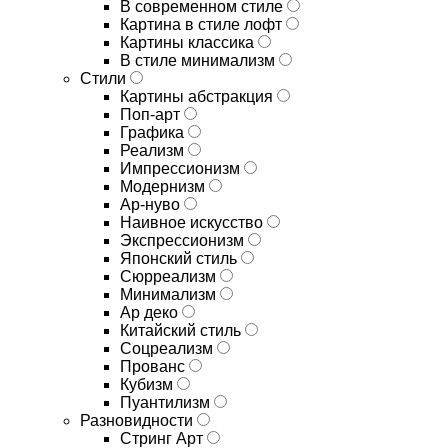
В современном стиле
Картина в стиле лофт
Картины классика
В стиле минимализм
Стили
Картины абстракция
Поп-арт
Графика
Реализм
Импрессионизм
Модернизм
Ар-нуво
Наивное искусство
Экспрессионизм
Японский стиль
Сюрреализм
Минимализм
Ар деко
Китайский стиль
Соцреализм
Прованс
Кубизм
Пуантилизм
Разновидности
Стринг Арт