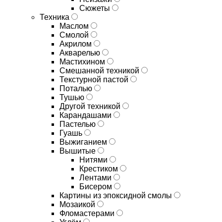
Сюжеты
Техника
Маслом
Смолой
Акрилом
Акварелью
Мастихином
Смешанной техникой
Текстурной пастой
Поталью
Тушью
Другой техникой
Карандашами
Пастелью
Гуашь
Выжиганием
Вышитые
Нитями
Крестиком
Лентами
Бисером
Картины из эпоксидной смолы
Мозаикой
Фломастерами