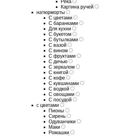
Река
Картина ручей
натюрморты
С цветами
С баранками
Для кухни
C букетом
C бутылками
C вазой
C вином
C фруктами
C дичью
C зеркалом
C книгой
C кофе
C кувшинами
C водкой
C овощами
C посудой
с цветами
Пионы
Сирень
Одуванчики
Маки
Ромашки