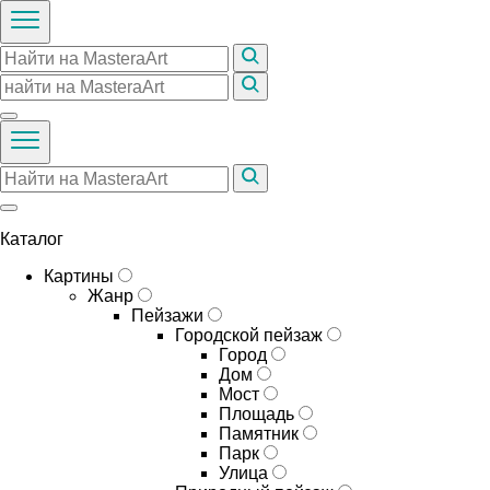
Каталог
Картины
Жанр
Пейзажи
Городской пейзаж
Город
Дом
Мост
Площадь
Памятник
Парк
Улица