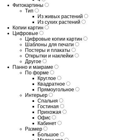
Фитокартины
Тип
Из живых растений
Из сухих растений
Копии картин
Цифровые
Цифровые копии картин
Шаблоны для печати
Постеры и плакаты
Открытки и наклейки
Другое
Панно и макраме
По форме
Круглое
Квадратное
Прямоугольное
Интерьер
Спальня
Гостиная
Прихожая
Офис
Кабинет
Размер
Большое