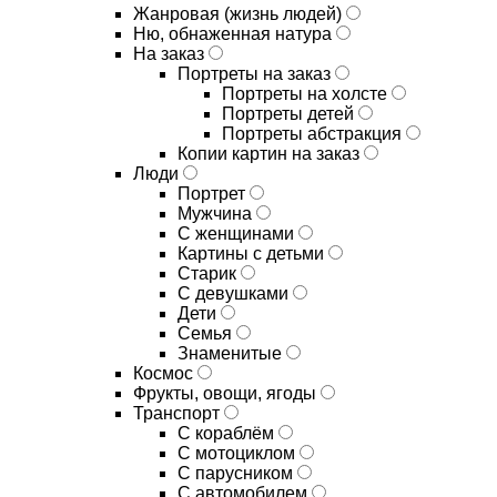
Жанровая (жизнь людей)
Ню, обнаженная натура
На заказ
Портреты на заказ
Портреты на холсте
Портреты детей
Портреты абстракция
Копии картин на заказ
Люди
Портрет
Мужчина
С женщинами
Картины с детьми
Старик
С девушками
Дети
Семья
Знаменитые
Космос
Фрукты, овощи, ягоды
Транспорт
С кораблём
С мотоциклом
С парусником
С автомобилем