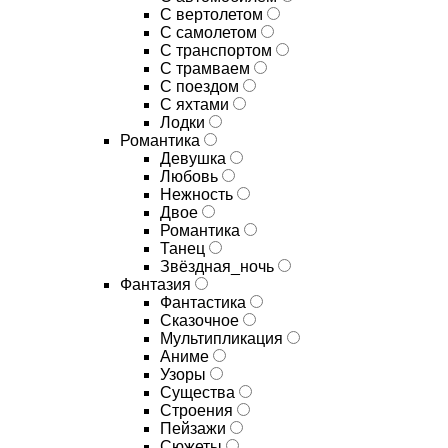
С вертолетом
С самолетом
С транспортом
С трамваем
С поездом
С яхтами
Лодки
Романтика
Девушка
Любовь
Нежность
Двое
Романтика
Танец
Звёздная_ночь
Фантазия
Фантастика
Сказочное
Мультипликация
Аниме
Узоры
Существа
Строения
Пейзажи
Сюжеты