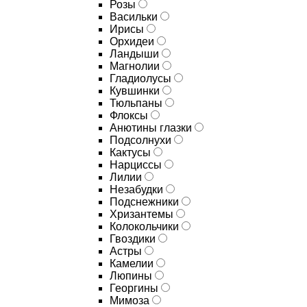
Розы
Васильки
Ирисы
Орхидеи
Ландыши
Магнолии
Гладиолусы
Кувшинки
Тюльпаны
Флоксы
Анютины глазки
Подсолнухи
Кактусы
Нарциссы
Лилии
Незабудки
Подснежники
Хризантемы
Колокольчики
Гвоздики
Астры
Камелии
Люпины
Георгины
Мимоза