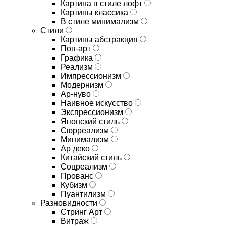
Картина в стиле лофт
Картины классика
В стиле минимализм
Стили
Картины абстракция
Поп-арт
Графика
Реализм
Импрессионизм
Модернизм
Ар-нуво
Наивное искусство
Экспрессионизм
Японский стиль
Сюрреализм
Минимализм
Ар деко
Китайский стиль
Соцреализм
Прованс
Кубизм
Пуантилизм
Разновидности
Стринг Арт
Витраж