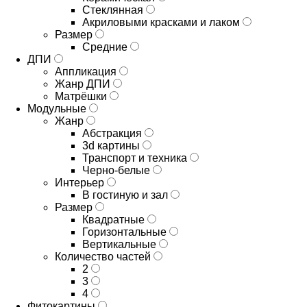
Стеклянная
Акриловыми красками и лаком
Размер
Средние
ДПИ
Аппликация
Жанр ДПИ
Матрёшки
Модульные
Жанр
Абстракция
3d картины
Транспорт и техника
Черно-белые
Интерьер
В гостиную и зал
Размер
Квадратные
Горизонтальные
Вертикальные
Количество частей
2
3
4
Фитокартины