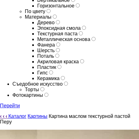
Вертикальное
Горизонтальное
По цвету
Материалы
Дерево
Эпоксидная смола
Текстурная паста
Металлическая основа
Фанера
Шерсть
Поталь
Акриловая краска
Пластик
Гипс
Керамика
Съедобное искусство
Торты
Фотокартины
Перейти
‹
‹
‹
Каталог
Картины
Картина маслом текстурной пастой
Перу