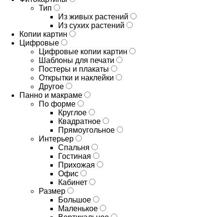
Тип
Из живых растений
Из сухих растений
Копии картин
Цифровые
Цифровые копии картин
Шаблоны для печати
Постеры и плакаты
Открытки и наклейки
Другое
Панно и макраме
По форме
Круглое
Квадратное
Прямоугольное
Интерьер
Спальня
Гостиная
Прихожая
Офис
Кабинет
Размер
Большое
Маленькое