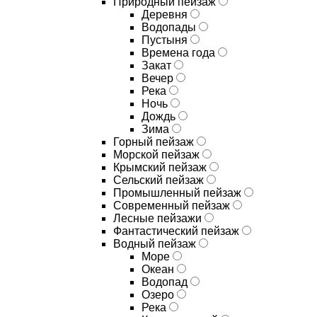
Природный пейзаж
Деревня
Водопады
Пустыня
Времена года
Закат
Вечер
Река
Ночь
Дождь
Зима
Горный пейзаж
Морской пейзаж
Крымский пейзаж
Сельский пейзаж
Промышленный пейзаж
Современный пейзаж
Лесные пейзажи
Фантастический пейзаж
Водный пейзаж
Море
Океан
Водопад
Озеро
Река