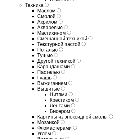
Техника
Маслом
Смолой
Акрилом
Акварелью
Мастихином
Смешанной техникой
Текстурной пастой
Поталью
Тушью
Другой техникой
Карандашами
Пастелью
Гуашь
Выжиганием
Вышитые
Нитями
Крестиком
Лентами
Бисером
Картины из эпоксидной смолы
Мозаикой
Фломастерами
Углём