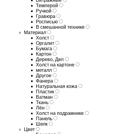
Витражные
Темперой
Ручкой
Гравюра
Росписью
В смешанной технике
Материал
Холст
Оргалит
Бумага
Картон
Дерево, Двп
Холст на картоне
металл
Другое
Фанера
Натуральная кожа
Пластик
Ватман
Ткань
Лён
Холст на подрамнике
Панель
Шелк
Цвет