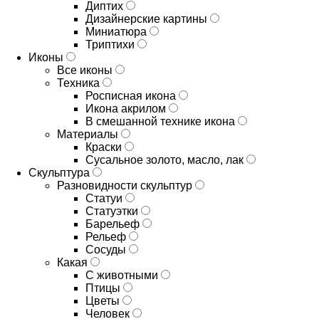
Диптих
Дизайнерские картины
Миниатюра
Триптихи
Иконы
Все иконы
Техника
Росписная икона
Икона акрилом
В смешанной технике икона
Материалы
Краски
Сусальное золото, масло, лак
Скульптура
Разновидности скульптур
Статуи
Статуэтки
Барельеф
Рельеф
Сосуды
Какая
С животными
Птицы
Цветы
Человек