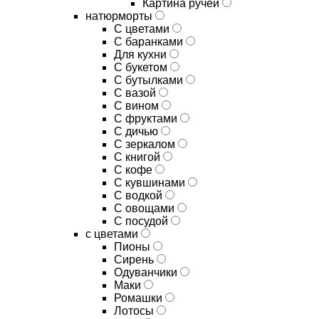
Картина ручей
натюрморты
С цветами
С баранками
Для кухни
C букетом
C бутылками
C вазой
C вином
C фруктами
C дичью
C зеркалом
C книгой
C кофе
C кувшинами
C водкой
C овощами
C посудой
с цветами
Пионы
Сирень
Одуванчики
Маки
Ромашки
Лотосы