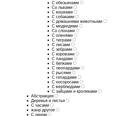
С обезьянами
Со львами
С кошками
С собаками
С домашними животными
С медведями
Со слонами
С оленями
С тиграми
С лисами
С зебрами
С коровами
С пандами
С белками
С леопардами
С рысями
С гепардами
С носорогами
С верблюдами
С зайцами и кроликами
Абстракция
Деревья и листья
С часами
жанр другое
С окном