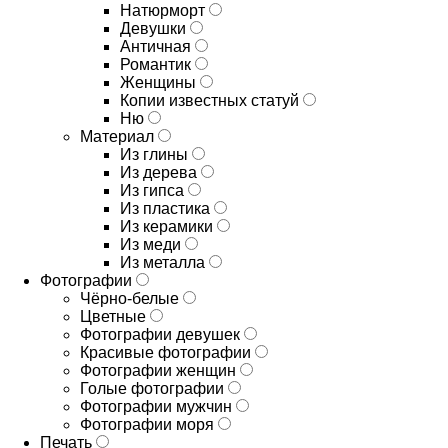
Натюрморт
Девушки
Античная
Романтик
Женщины
Копии известных статуй
Ню
Материал
Из глины
Из дерева
Из гипса
Из пластика
Из керамики
Из меди
Из металла
Фотографии
Чёрно-белые
Цветные
Фотографии девушек
Красивые фотографии
Фотографии женщин
Голые фотографии
Фотографии мужчин
Фотографии моря
Печать