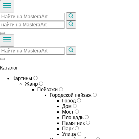
Каталог
Картины
Жанр
Пейзажи
Городской пейзаж
Город
Дом
Мост
Площадь
Памятник
Парк
Улица