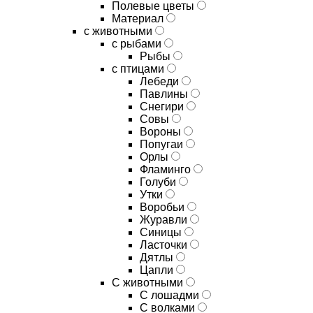
Полевые цветы
Материал
с животными
с рыбами
Рыбы
с птицами
Лебеди
Павлины
Снегири
Совы
Вороны
Попугаи
Орлы
Фламинго
Голуби
Утки
Воробьи
Журавли
Синицы
Ласточки
Дятлы
Цапли
С животными
С лошадми
С волками