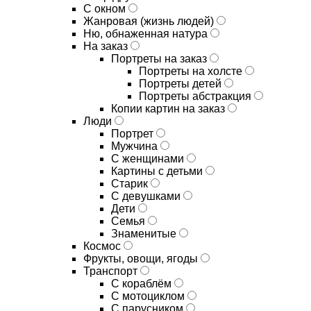
С окном
Жанровая (жизнь людей)
Ню, обнаженная натура
На заказ
Портреты на заказ
Портреты на холсте
Портреты детей
Портреты абстракция
Копии картин на заказ
Люди
Портрет
Мужчина
С женщинами
Картины с детьми
Старик
С девушками
Дети
Семья
Знаменитые
Космос
Фрукты, овощи, ягоды
Транспорт
С кораблём
С мотоциклом
С парусником