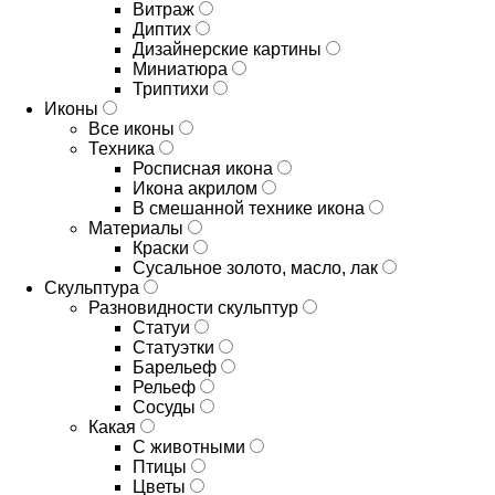
Витраж
Диптих
Дизайнерские картины
Миниатюра
Триптихи
Иконы
Все иконы
Техника
Росписная икона
Икона акрилом
В смешанной технике икона
Материалы
Краски
Сусальное золото, масло, лак
Скульптура
Разновидности скульптур
Статуи
Статуэтки
Барельеф
Рельеф
Сосуды
Какая
С животными
Птицы
Цветы