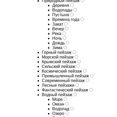
Природный пейзаж
Деревня
Водопады
Пустыня
Времена года
Закат
Вечер
Река
Ночь
Дождь
Зима
Горный пейзаж
Морской пейзаж
Крымский пейзаж
Сельский пейзаж
Космический пейзаж
Промышленный пейзаж
Современный пейзаж
Лесные пейзажи
Фантастический пейзаж
Водный пейзаж
Море
Океан
Водопад
Озеро