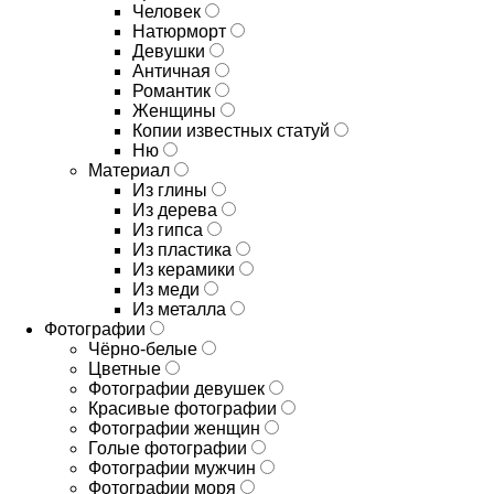
Человек
Натюрморт
Девушки
Античная
Романтик
Женщины
Копии известных статуй
Ню
Материал
Из глины
Из дерева
Из гипса
Из пластика
Из керамики
Из меди
Из металла
Фотографии
Чёрно-белые
Цветные
Фотографии девушек
Красивые фотографии
Фотографии женщин
Голые фотографии
Фотографии мужчин
Фотографии моря