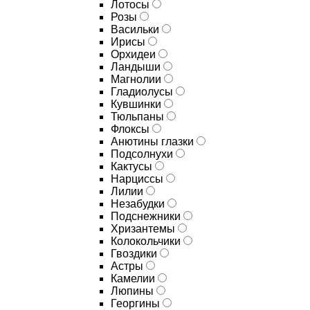
Лотосы
Розы
Васильки
Ирисы
Орхидеи
Ландыши
Магнолии
Гладиолусы
Кувшинки
Тюльпаны
Флоксы
Анютины глазки
Подсолнухи
Кактусы
Нарциссы
Лилии
Незабудки
Подснежники
Хризантемы
Колокольчики
Гвоздики
Астры
Камелии
Люпины
Георгины