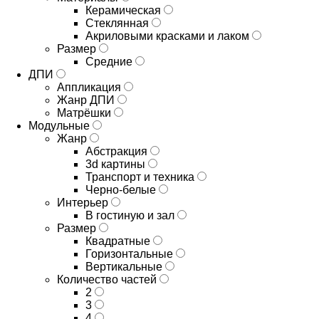
Керамическая
Стеклянная
Акриловыми красками и лаком
Размер
Средние
ДПИ
Аппликация
Жанр ДПИ
Матрёшки
Модульные
Жанр
Абстракция
3d картины
Транспорт и техника
Черно-белые
Интерьер
В гостиную и зал
Размер
Квадратные
Горизонтальные
Вертикальные
Количество частей
2
3
4