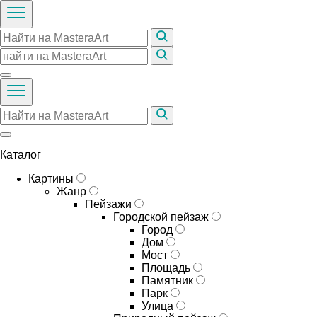
Каталог
Картины
Жанр
Пейзажи
Городской пейзаж
Город
Дом
Мост
Площадь
Памятник
Парк
Улица