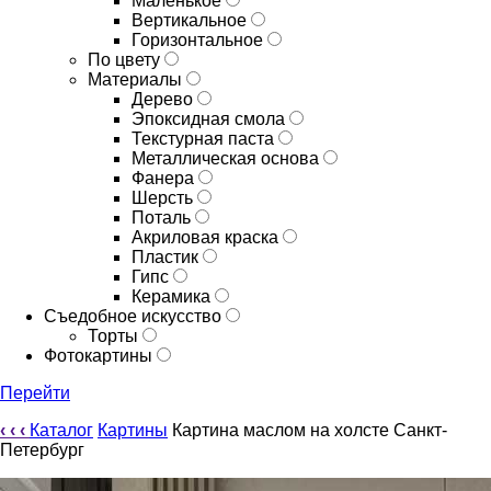
Маленькое
Вертикальное
Горизонтальное
По цвету
Материалы
Дерево
Эпоксидная смола
Текстурная паста
Металлическая основа
Фанера
Шерсть
Поталь
Акриловая краска
Пластик
Гипс
Керамика
Съедобное искусство
Торты
Фотокартины
Перейти
‹
‹
‹
Каталог
Картины
Картина маслом на холсте Санкт-
Петербург