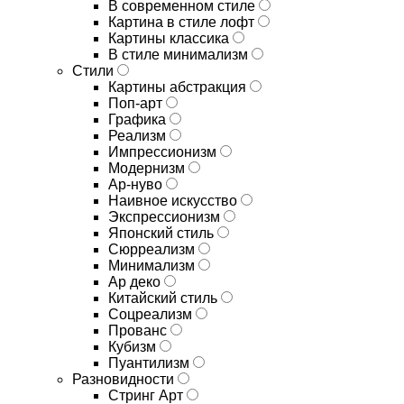
В современном стиле
Картина в стиле лофт
Картины классика
В стиле минимализм
Стили
Картины абстракция
Поп-арт
Графика
Реализм
Импрессионизм
Модернизм
Ар-нуво
Наивное искусство
Экспрессионизм
Японский стиль
Сюрреализм
Минимализм
Ар деко
Китайский стиль
Соцреализм
Прованс
Кубизм
Пуантилизм
Разновидности
Стринг Арт