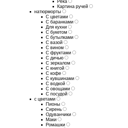
Река
Картина ручей
натюрморты
С цветами
С баранками
Для кухни
C букетом
C бутылками
C вазой
C вином
C фруктами
C дичью
C зеркалом
C книгой
C кофе
C кувшинами
C водкой
C овощами
C посудой
с цветами
Пионы
Сирень
Одуванчики
Маки
Ромашки