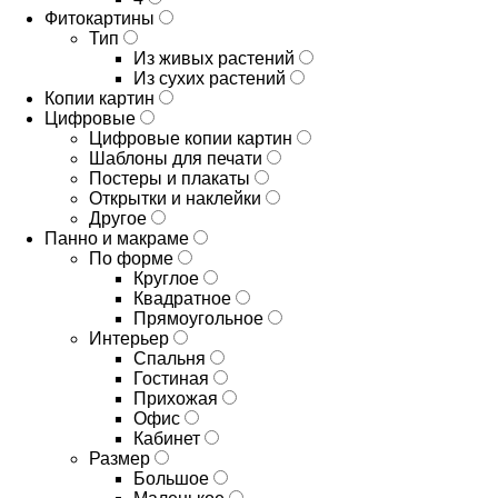
Фитокартины
Тип
Из живых растений
Из сухих растений
Копии картин
Цифровые
Цифровые копии картин
Шаблоны для печати
Постеры и плакаты
Открытки и наклейки
Другое
Панно и макраме
По форме
Круглое
Квадратное
Прямоугольное
Интерьер
Спальня
Гостиная
Прихожая
Офис
Кабинет
Размер
Большое