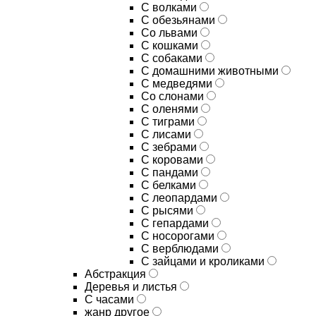
С волками
С обезьянами
Со львами
С кошками
С собаками
С домашними животными
С медведями
Со слонами
С оленями
С тиграми
С лисами
С зебрами
С коровами
С пандами
С белками
С леопардами
С рысями
С гепардами
С носорогами
С верблюдами
С зайцами и кроликами
Абстракция
Деревья и листья
С часами
жанр другое