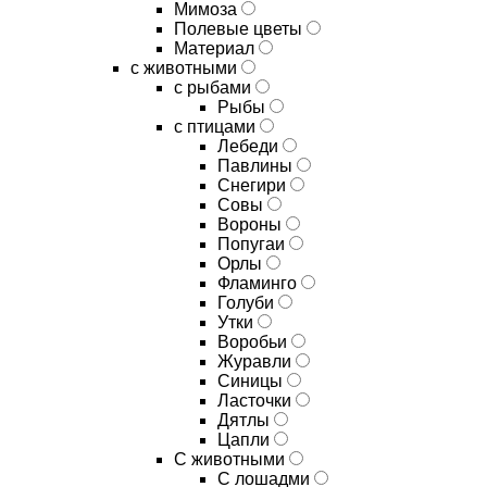
Мимоза
Полевые цветы
Материал
с животными
с рыбами
Рыбы
с птицами
Лебеди
Павлины
Снегири
Совы
Вороны
Попугаи
Орлы
Фламинго
Голуби
Утки
Воробьи
Журавли
Синицы
Ласточки
Дятлы
Цапли
С животными
С лошадми