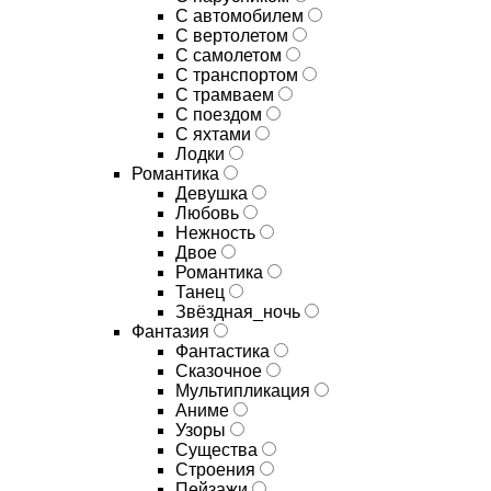
С автомобилем
С вертолетом
С самолетом
С транспортом
С трамваем
С поездом
С яхтами
Лодки
Романтика
Девушка
Любовь
Нежность
Двое
Романтика
Танец
Звёздная_ночь
Фантазия
Фантастика
Сказочное
Мультипликация
Аниме
Узоры
Существа
Строения
Пейзажи