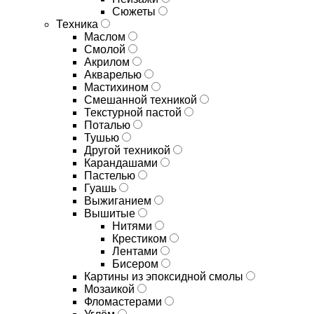
Сюжеты
Техника
Маслом
Смолой
Акрилом
Акварелью
Мастихином
Смешанной техникой
Текстурной пастой
Поталью
Тушью
Другой техникой
Карандашами
Пастелью
Гуашь
Выжиганием
Вышитые
Нитями
Крестиком
Лентами
Бисером
Картины из эпоксидной смолы
Мозаикой
Фломастерами