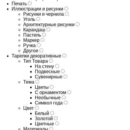
Печать
Иллюстрации и рисунки
Рисунки и чернила
Уголь
Архитектурные рисунки
Карандаш
Пастель
Маркер
Ручка
Другое
Тарелки декоративные
Тип Товара
На стену
Подвесные
Сувенирные
Тема
Цветы
С орнаментом
Необычные
Символ года
Цвет
Белый
Золотой
Цветные
Материалы