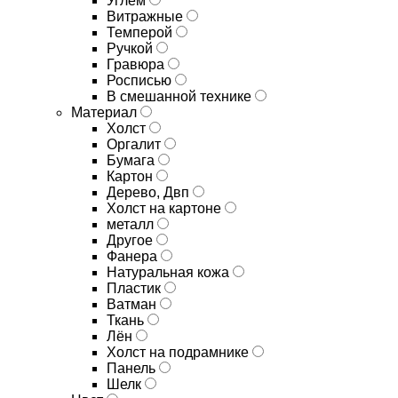
Углём
Витражные
Темперой
Ручкой
Гравюра
Росписью
В смешанной технике
Материал
Холст
Оргалит
Бумага
Картон
Дерево, Двп
Холст на картоне
металл
Другое
Фанера
Натуральная кожа
Пластик
Ватман
Ткань
Лён
Холст на подрамнике
Панель
Шелк