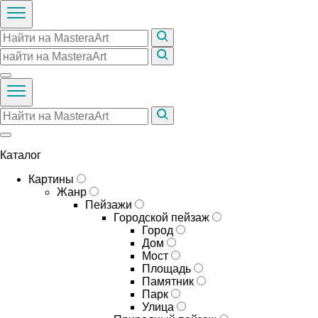
Каталог
Картины
Жанр
Пейзажи
Городской пейзаж
Город
Дом
Мост
Площадь
Памятник
Парк
Улица