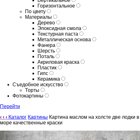
Вертикальное
Горизонтальное
По цвету
Материалы
Дерево
Эпоксидная смола
Текстурная паста
Металлическая основа
Фанера
Шерсть
Поталь
Акриловая краска
Пластик
Гипс
Керамика
Съедобное искусство
Торты
Фотокартины
Перейти
‹
‹
‹
Каталог
Картины
Картина маслом на холсте две лодки в
море качественные краски