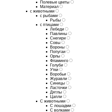
Полевые цветы
Материал
с животными
с рыбами
Рыбы
с птицами
Лебеди
Павлины
Снегири
Совы
Вороны
Попугаи
Орлы
Фламинго
Голуби
Утки
Воробьи
Журавли
Синицы
Ласточки
Дятлы
Цапли
С животными
С лошадми
С волками