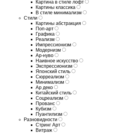
Картина в стиле лофт
Картины классика
В стиле минимализм
Стили
Картины абстракция
Поп-арт
Графика
Реализм
Импрессионизм
Модернизм
Ар-нуво
Наивное искусство
Экспрессионизм
Японский стиль
Сюрреализм
Минимализм
Ар деко
Китайский стиль
Соцреализм
Прованс
Кубизм
Пуантилизм
Разновидности
Стринг Арт
Витраж