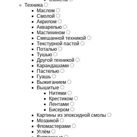
Техника
Маслом
Смолой
Акрилом
Акварелью
Мастихином
Смешанной техникой
Текстурной пастой
Поталью
Тушью
Другой техникой
Карандашами
Пастелью
Гуашь
Выжиганием
Вышитые
Нитями
Крестиком
Лентами
Бисером
Картины из эпоксидной смолы
Мозаикой
Фломастерами
Углём