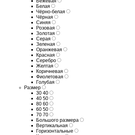
Бежевая
Белая
Чёрно-белая
Чёрная
Синяя
Розовая
Золотая
Серая
Зеленая
Оранжевая
Красная
Серебро
Желтая
Коричневая
Фиолетовая
Голубая
Размер
30 40
40 50
80 60
60 50
70 70
Большого размера
Вертикальная
Горизонтальные