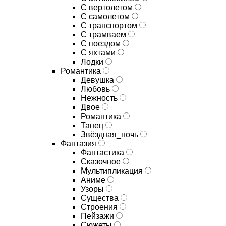
С вертолетом
С самолетом
С транспортом
С трамваем
С поездом
С яхтами
Лодки
Романтика
Девушка
Любовь
Нежность
Двое
Романтика
Танец
Звёздная_ночь
Фантазия
Фантастика
Сказочное
Мультипликация
Аниме
Узоры
Существа
Строения
Пейзажи
Сюжеты