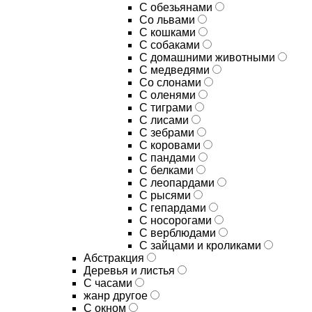
С обезьянами
Со львами
С кошками
С собаками
С домашними животными
С медведями
Со слонами
С оленями
С тиграми
С лисами
С зебрами
С коровами
С пандами
С белками
С леопардами
С рысями
С гепардами
С носорогами
С верблюдами
С зайцами и кроликами
Абстракция
Деревья и листья
С часами
жанр другое
С окном