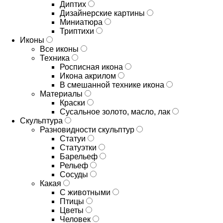
Диптих
Дизайнерские картины
Миниатюра
Триптихи
Иконы
Все иконы
Техника
Росписная икона
Икона акрилом
В смешанной технике икона
Материалы
Краски
Сусальное золото, масло, лак
Скульптура
Разновидности скульптур
Статуи
Статуэтки
Барельеф
Рельеф
Сосуды
Какая
С животными
Птицы
Цветы
Человек