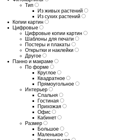
Тип
Из живых растений
Из сухих растений
Копии картин
Цифровые
Цифровые копии картин
Шаблоны для печати
Постеры и плакаты
Открытки и наклейки
Другое
Панно и макраме
По форме
Круглое
Квадратное
Прямоугольное
Интерьер
Спальня
Гостиная
Прихожая
Офис
Кабинет
Размер
Большое
Маленькое