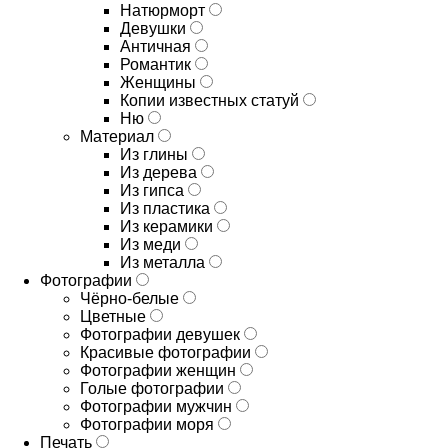
Натюрморт
Девушки
Античная
Романтик
Женщины
Копии известных статуй
Ню
Материал
Из глины
Из дерева
Из гипса
Из пластика
Из керамики
Из меди
Из металла
Фотографии
Чёрно-белые
Цветные
Фотографии девушек
Красивые фотографии
Фотографии женщин
Голые фотографии
Фотографии мужчин
Фотографии моря
Печать