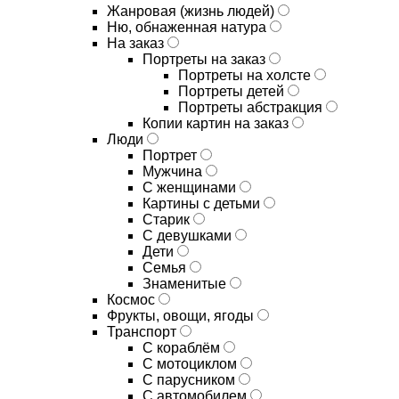
Жанровая (жизнь людей)
Ню, обнаженная натура
На заказ
Портреты на заказ
Портреты на холсте
Портреты детей
Портреты абстракция
Копии картин на заказ
Люди
Портрет
Мужчина
С женщинами
Картины с детьми
Старик
С девушками
Дети
Семья
Знаменитые
Космос
Фрукты, овощи, ягоды
Транспорт
С кораблём
С мотоциклом
С парусником
С автомобилем