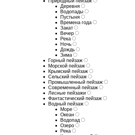
Природный пейзаж
Деревня
Водопады
Пустыня
Времена года
Закат
Вечер
Река
Ночь
Дождь
Зима
Горный пейзаж
Морской пейзаж
Крымский пейзаж
Сельский пейзаж
Промышленный пейзаж
Современный пейзаж
Лесные пейзажи
Фантастический пейзаж
Водный пейзаж
Море
Океан
Водопад
Озеро
Река