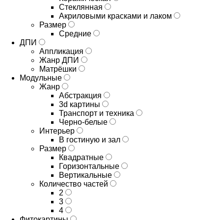
Стеклянная
Акриловыми красками и лаком
Размер
Средние
ДПИ
Аппликация
Жанр ДПИ
Матрёшки
Модульные
Жанр
Абстракция
3d картины
Транспорт и техника
Черно-белые
Интерьер
В гостиную и зал
Размер
Квадратные
Горизонтальные
Вертикальные
Количество частей
2
3
4
Фитокартины