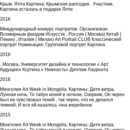
Крым. Ялта Картина: Крымская рапсодия . Участник.
Картина осталась в подарок Ялте
2016
Международный конкурс портретов. Организован
Всемирным фондом Искусств : Россия ( Москва) Китай (
Пекин) , Италия ( Милан) Art Portrait CLUB Классический
портрет Номинация: Групповой портрет Картина
2016
. Москва, Университет дизайна и технологии « Арт
будущее» Ксртина « Нежность» Диплом Лауреата
2016
Монголия Art Week in Mongolia. Картины: Дитя ветра,
Лунная ночь, То табун коней в ночное, Озорник, Он черен
был не чувствовал теней , так черен, что не делался
темней, И все ей казалось -она жеребенок
2015
Монголия Art Week in Mongolia. Картины: Дитя ветра,
Лунная ночь, То табун коней в ночное, Озорник, Он черен