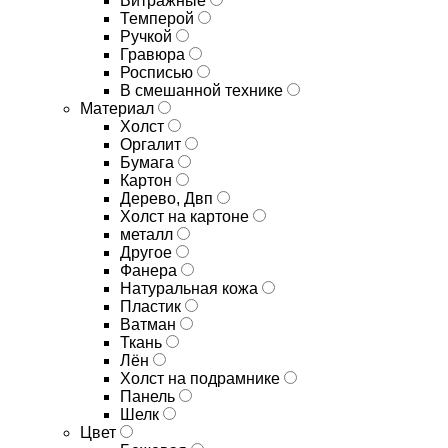
Витражные
Темперой
Ручкой
Гравюра
Росписью
В смешанной технике
Материал
Холст
Оргалит
Бумага
Картон
Дерево, Двп
Холст на картоне
металл
Другое
Фанера
Натуральная кожа
Пластик
Ватман
Ткань
Лён
Холст на подрамнике
Панель
Шелк
Цвет