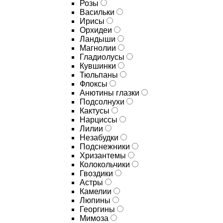
Розы
Васильки
Ирисы
Орхидеи
Ландыши
Магнолии
Гладиолусы
Кувшинки
Тюльпаны
Флоксы
Анютины глазки
Подсолнухи
Кактусы
Нарциссы
Лилии
Незабудки
Подснежники
Хризантемы
Колокольчики
Гвоздики
Астры
Камелии
Люпины
Георгины
Мимоза