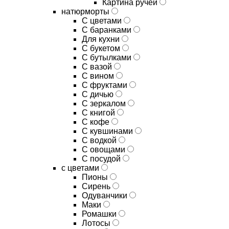
Картина ручей
натюрморты
С цветами
С баранками
Для кухни
C букетом
C бутылками
C вазой
C вином
C фруктами
C дичью
C зеркалом
C книгой
C кофе
C кувшинами
C водкой
C овощами
C посудой
с цветами
Пионы
Сирень
Одуванчики
Маки
Ромашки
Лотосы