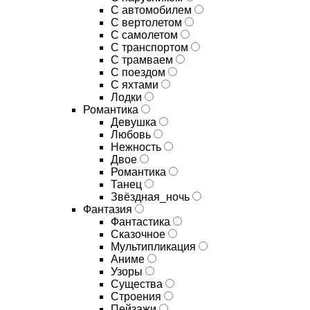
С автомобилем
С вертолетом
С самолетом
С транспортом
С трамваем
С поездом
С яхтами
Лодки
Романтика
Девушка
Любовь
Нежность
Двое
Романтика
Танец
Звёздная_ночь
Фантазия
Фантастика
Сказочное
Мультипликация
Аниме
Узоры
Существа
Строения
Пейзажи