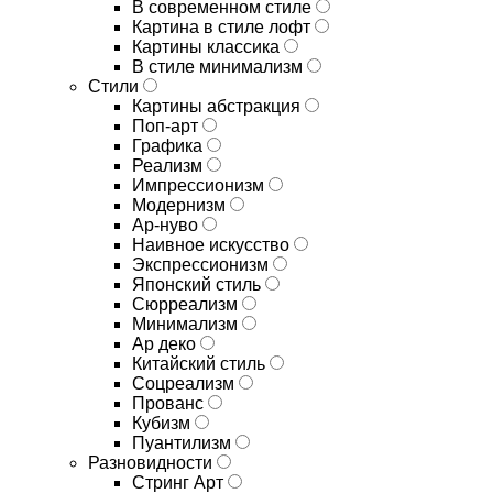
В современном стиле
Картина в стиле лофт
Картины классика
В стиле минимализм
Стили
Картины абстракция
Поп-арт
Графика
Реализм
Импрессионизм
Модернизм
Ар-нуво
Наивное искусство
Экспрессионизм
Японский стиль
Сюрреализм
Минимализм
Ар деко
Китайский стиль
Соцреализм
Прованс
Кубизм
Пуантилизм
Разновидности
Стринг Арт