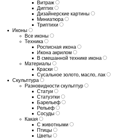
Витраж
Диптих
Дизайнерские картины
Миниатюра
Триптихи
Иконы
Все иконы
Техника
Росписная икона
Икона акрилом
В смешанной технике икона
Материалы
Краски
Сусальное золото, масло, лак
Скульптура
Разновидности скульптур
Статуи
Статуэтки
Барельеф
Рельеф
Сосуды
Какая
С животными
Птицы
Цветы