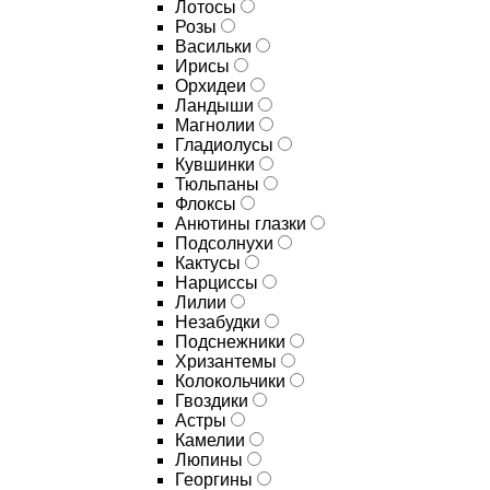
Лотосы
Розы
Васильки
Ирисы
Орхидеи
Ландыши
Магнолии
Гладиолусы
Кувшинки
Тюльпаны
Флоксы
Анютины глазки
Подсолнухи
Кактусы
Нарциссы
Лилии
Незабудки
Подснежники
Хризантемы
Колокольчики
Гвоздики
Астры
Камелии
Люпины
Георгины