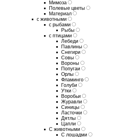
Мимоза
Полевые цветы
Материал
с животными
с рыбами
Рыбы
с птицами
Лебеди
Павлины
Снегири
Совы
Вороны
Попугаи
Орлы
Фламинго
Голуби
Утки
Воробьи
Журавли
Синицы
Ласточки
Дятлы
Цапли
С животными
С лошадми