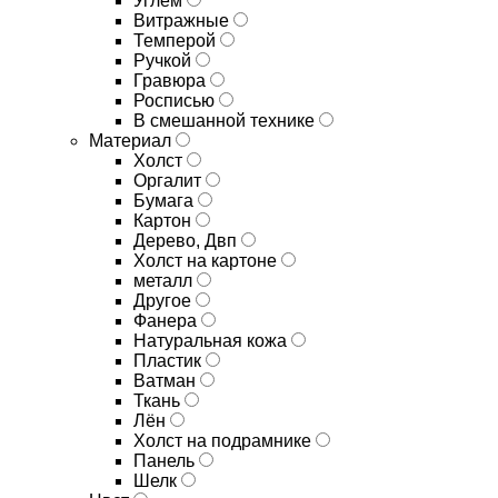
Углём
Витражные
Темперой
Ручкой
Гравюра
Росписью
В смешанной технике
Материал
Холст
Оргалит
Бумага
Картон
Дерево, Двп
Холст на картоне
металл
Другое
Фанера
Натуральная кожа
Пластик
Ватман
Ткань
Лён
Холст на подрамнике
Панель
Шелк