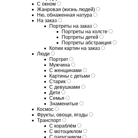
С окном
Жанровая (жизнь людей)
Ню, обнаженная натура
На заказ
Портреты на заказ
Портреты на холсте
Портреты детей
Портреты абстракция
Копии картин на заказ
Люди
Портрет
Мужчина
С женщинами
Картины с детьми
Старик
С девушками
Дети
Семья
Знаменитые
Космос
Фрукты, овощи, ягоды
Транспорт
С кораблём
С мотоциклом
С парусником