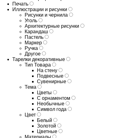
Печать
Иллюстрации и рисунки
Рисунки и чернила
Уголь
Архитектурные рисунки
Карандаш
Пастель
Маркер
Ручка
Другое
Тарелки декоративные
Тип Товара
На стену
Подвесные
Сувенирные
Тема
Цветы
С орнаментом
Необычные
Символ года
Цвет
Белый
Золотой
Цветные
Материалы