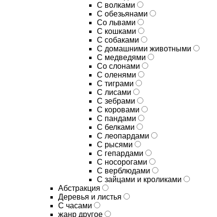
С волками
С обезьянами
Со львами
С кошками
С собаками
С домашними животными
С медведями
Со слонами
С оленями
С тиграми
С лисами
С зебрами
С коровами
С пандами
С белками
С леопардами
С рысями
С гепардами
С носорогами
С верблюдами
С зайцами и кроликами
Абстракция
Деревья и листья
С часами
жанр другое