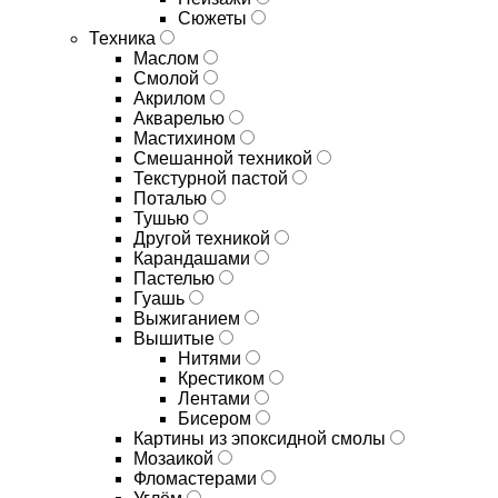
Сюжеты
Техника
Маслом
Смолой
Акрилом
Акварелью
Мастихином
Смешанной техникой
Текстурной пастой
Поталью
Тушью
Другой техникой
Карандашами
Пастелью
Гуашь
Выжиганием
Вышитые
Нитями
Крестиком
Лентами
Бисером
Картины из эпоксидной смолы
Мозаикой
Фломастерами