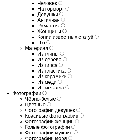
Человек
Натюрморт
Девушки
Античная
Романтик
Женщины
Копии известных статуй
Ню
Материал
Из глины
Из дерева
Из гипса
Из пластика
Из керамики
Из меди
Из металла
Фотографии
Чёрно-белые
Цветные
Фотографии девушек
Красивые фотографии
Фотографии женщин
Голые фотографии
Фотографии мужчин
Фотографии моря