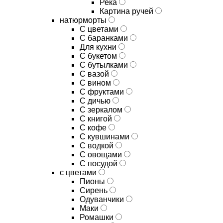
Река
Картина ручей
натюрморты
С цветами
С баранками
Для кухни
C букетом
C бутылками
C вазой
C вином
C фруктами
C дичью
C зеркалом
C книгой
C кофе
C кувшинами
C водкой
C овощами
C посудой
с цветами
Пионы
Сирень
Одуванчики
Маки
Ромашки