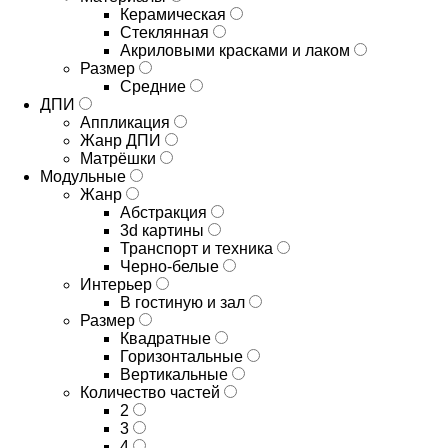
Керамическая
Стеклянная
Акриловыми красками и лаком
Размер
Средние
ДПИ
Аппликация
Жанр ДПИ
Матрёшки
Модульные
Жанр
Абстракция
3d картины
Транспорт и техника
Черно-белые
Интерьер
В гостиную и зал
Размер
Квадратные
Горизонтальные
Вертикальные
Количество частей
2
3
4