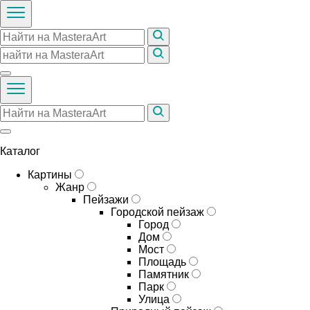
Каталог
Картины
Жанр
Пейзажи
Городской пейзаж
Город
Дом
Мост
Площадь
Памятник
Парк
Улица