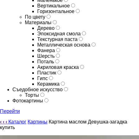
Маленькое
Вертикальное
Горизонтальное
По цвету
Материалы
Дерево
Эпоксидная смола
Текстурная паста
Металлическая основа
Фанера
Шерсть
Поталь
Акриловая краска
Пластик
Гипс
Керамика
Съедобное искусство
Торты
Фотокартины
Перейти
‹
‹
‹
Каталог
Картины
Картина маслом Девушка-загадка
купить