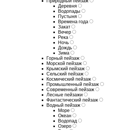
Природный пейзаж
Деревня
Водопады
Пустыня
Времена года
Закат
Вечер
Река
Ночь
Дождь
Зима
Горный пейзаж
Морской пейзаж
Крымский пейзаж
Сельский пейзаж
Космический пейзаж
Промышленный пейзаж
Современный пейзаж
Лесные пейзажи
Фантастический пейзаж
Водный пейзаж
Море
Океан
Водопад
Озеро