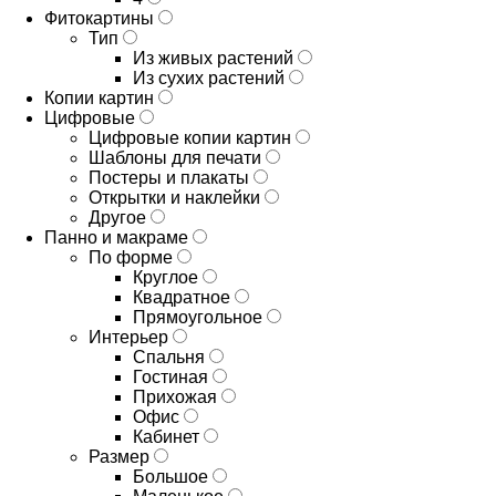
Фитокартины
Тип
Из живых растений
Из сухих растений
Копии картин
Цифровые
Цифровые копии картин
Шаблоны для печати
Постеры и плакаты
Открытки и наклейки
Другое
Панно и макраме
По форме
Круглое
Квадратное
Прямоугольное
Интерьер
Спальня
Гостиная
Прихожая
Офис
Кабинет
Размер
Большое