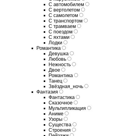
С автомобилем
С вертолетом
С самолетом
С транспортом
С трамваем
С поездом
С яхтами
Лодки
Романтика
Девушка
Любовь
Нежность
Двое
Романтика
Танец
Звёздная_ночь
Фантазия
Фантастика
Сказочное
Мультипликация
Аниме
Узоры
Существа
Строения
Пейзажи