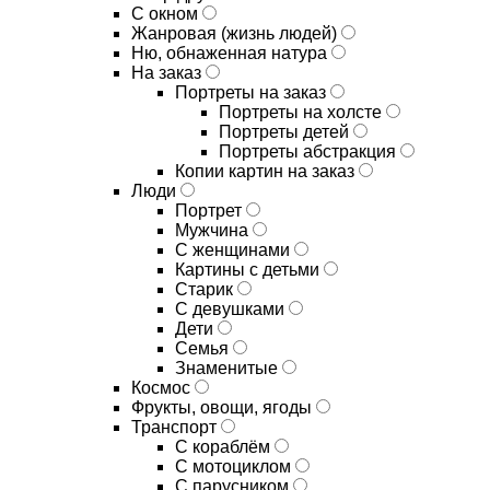
С окном
Жанровая (жизнь людей)
Ню, обнаженная натура
На заказ
Портреты на заказ
Портреты на холсте
Портреты детей
Портреты абстракция
Копии картин на заказ
Люди
Портрет
Мужчина
С женщинами
Картины с детьми
Старик
С девушками
Дети
Семья
Знаменитые
Космос
Фрукты, овощи, ягоды
Транспорт
С кораблём
С мотоциклом
С парусником