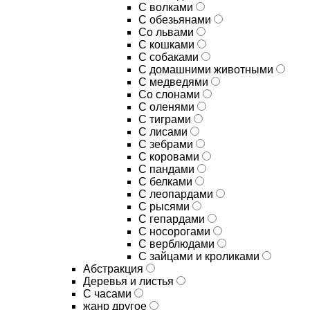
С волками
С обезьянами
Со львами
С кошками
С собаками
С домашними животными
С медведями
Со слонами
С оленями
С тиграми
С лисами
С зебрами
С коровами
С пандами
С белками
С леопардами
С рысями
С гепардами
С носорогами
С верблюдами
С зайцами и кроликами
Абстракция
Деревья и листья
С часами
жанр другое