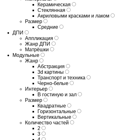
Керамическая
Стеклянная
Акриловыми красками и лаком
Размер
Средние
ДПИ
Аппликация
Жанр ДПИ
Матрёшки
Модульные
Жанр
Абстракция
3d картины
Транспорт и техника
Черно-белые
Интерьер
В гостиную и зал
Размер
Квадратные
Горизонтальные
Вертикальные
Количество частей
2
3
4