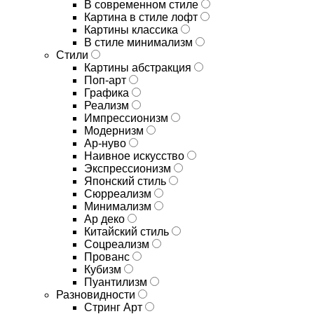
В современном стиле
Картина в стиле лофт
Картины классика
В стиле минимализм
Стили
Картины абстракция
Поп-арт
Графика
Реализм
Импрессионизм
Модернизм
Ар-нуво
Наивное искусство
Экспрессионизм
Японский стиль
Сюрреализм
Минимализм
Ар деко
Китайский стиль
Соцреализм
Прованс
Кубизм
Пуантилизм
Разновидности
Стринг Арт