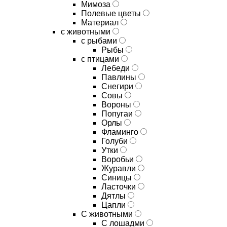
Мимоза
Полевые цветы
Материал
с животными
с рыбами
Рыбы
с птицами
Лебеди
Павлины
Снегири
Совы
Вороны
Попугаи
Орлы
Фламинго
Голуби
Утки
Воробьи
Журавли
Синицы
Ласточки
Дятлы
Цапли
С животными
С лошадми