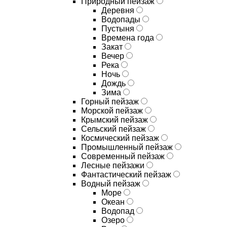
Природный пейзаж
Деревня
Водопады
Пустыня
Времена года
Закат
Вечер
Река
Ночь
Дождь
Зима
Горный пейзаж
Морской пейзаж
Крымский пейзаж
Сельский пейзаж
Космический пейзаж
Промышленный пейзаж
Современный пейзаж
Лесные пейзажи
Фантастический пейзаж
Водный пейзаж
Море
Океан
Водопад
Озеро