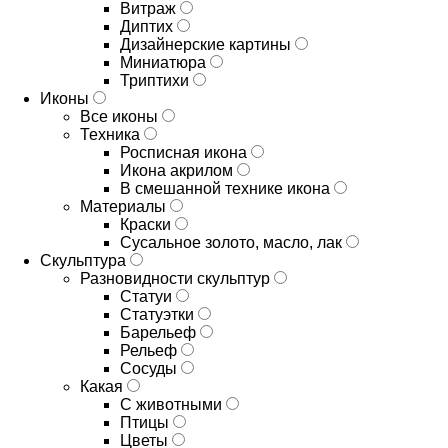
Витраж
Диптих
Дизайнерские картины
Миниатюра
Триптихи
Иконы
Все иконы
Техника
Росписная икона
Икона акрилом
В смешанной технике икона
Материалы
Краски
Сусальное золото, масло, лак
Скульптура
Разновидности скульптур
Статуи
Статуэтки
Барельеф
Рельеф
Сосуды
Какая
С животными
Птицы
Цветы