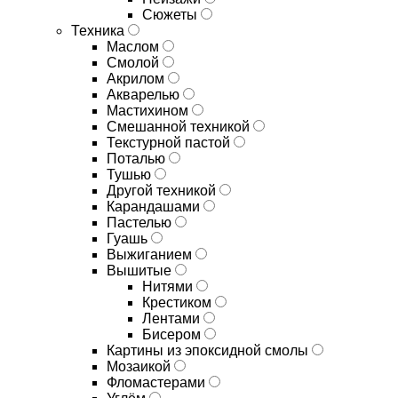
Сюжеты
Техника
Маслом
Смолой
Акрилом
Акварелью
Мастихином
Смешанной техникой
Текстурной пастой
Поталью
Тушью
Другой техникой
Карандашами
Пастелью
Гуашь
Выжиганием
Вышитые
Нитями
Крестиком
Лентами
Бисером
Картины из эпоксидной смолы
Мозаикой
Фломастерами