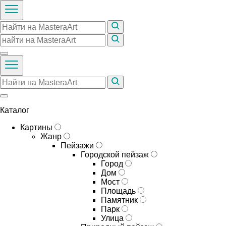
Каталог
Картины
Жанр
Пейзажи
Городской пейзаж
Город
Дом
Мост
Площадь
Памятник
Парк
Улица