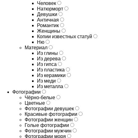
Человек
Натюрморт
Девушки
Античная
Романтик
Женщины
Копии известных статуй
Ню
Материал
Из глины
Из дерева
Из гипса
Из пластика
Из керамики
Из меди
Из металла
Фотографии
Чёрно-белые
Цветные
Фотографии девушек
Красивые фотографии
Фотографии женщин
Голые фотографии
Фотографии мужчин
Фотографии моря