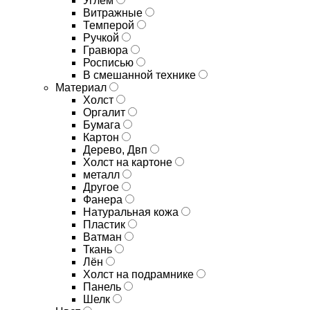
Углём
Витражные
Темперой
Ручкой
Гравюра
Росписью
В смешанной технике
Материал
Холст
Оргалит
Бумага
Картон
Дерево, Двп
Холст на картоне
металл
Другое
Фанера
Натуральная кожа
Пластик
Ватман
Ткань
Лён
Холст на подрамнике
Панель
Шелк