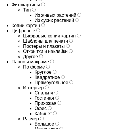
Фитокартины
Тип
Из живых растений
Из сухих растений
Копии картин
Цифровые
Цифровые копии картин
Шаблоны для печати
Постеры и плакаты
Открытки и наклейки
Другое
Панно и макраме
По форме
Круглое
Квадратное
Прямоугольное
Интерьер
Спальня
Гостиная
Прихожая
Офис
Кабинет
Размер
Большое