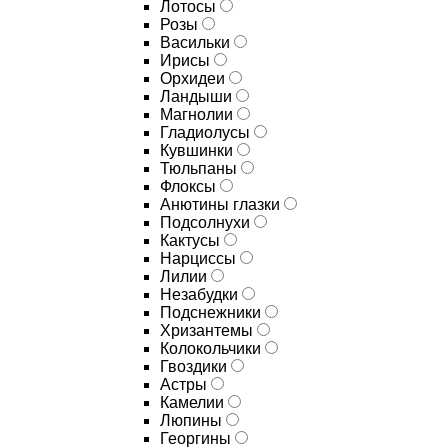
Лотосы
Розы
Васильки
Ирисы
Орхидеи
Ландыши
Магнолии
Гладиолусы
Кувшинки
Тюльпаны
Флоксы
Анютины глазки
Подсолнухи
Кактусы
Нарциссы
Лилии
Незабудки
Подснежники
Хризантемы
Колокольчики
Гвоздики
Астры
Камелии
Люпины
Георгины