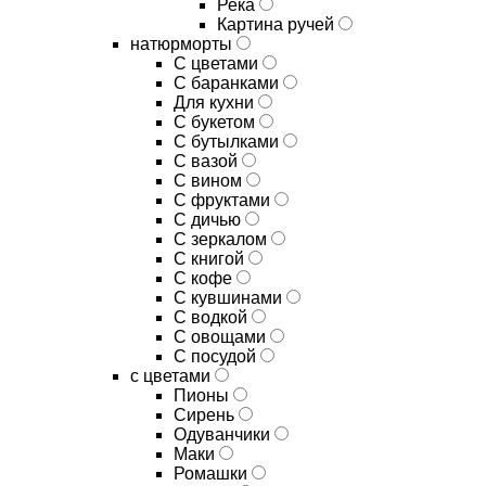
Река
Картина ручей
натюрморты
С цветами
С баранками
Для кухни
C букетом
C бутылками
C вазой
C вином
C фруктами
C дичью
C зеркалом
C книгой
C кофе
C кувшинами
C водкой
C овощами
C посудой
с цветами
Пионы
Сирень
Одуванчики
Маки
Ромашки