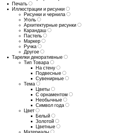
Печать
Иллюстрации и рисунки
Рисунки и чернила
Уголь
Архитектурные рисунки
Карандаш
Пастель
Маркер
Ручка
Другое
Тарелки декоративные
Тип Товара
На стену
Подвесные
Сувенирные
Тема
Цветы
С орнаментом
Необычные
Символ года
Цвет
Белый
Золотой
Цветные
Материалы