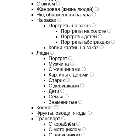
С окном
Жанровая (жизнь людей)
Ню, обнаженная натура
На заказ
Портреты на заказ
Портреты на холсте
Портреты детей
Портреты абстракция
Копии картин на заказ
Люди
Портрет
Мужчина
С женщинами
Картины с детьми
Старик
С девушками
Дети
Семья
Знаменитые
Космос
Фрукты, овощи, ягоды
Транспорт
С кораблём
С мотоциклом
С парусником