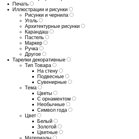
Печать
Иллюстрации и рисунки
Рисунки и чернила
Уголь
Архитектурные рисунки
Карандаш
Пастель
Маркер
Ручка
Другое
Тарелки декоративные
Тип Товара
На стену
Подвесные
Сувенирные
Тема
Цветы
С орнаментом
Необычные
Символ года
Цвет
Белый
Золотой
Цветные
Материалы