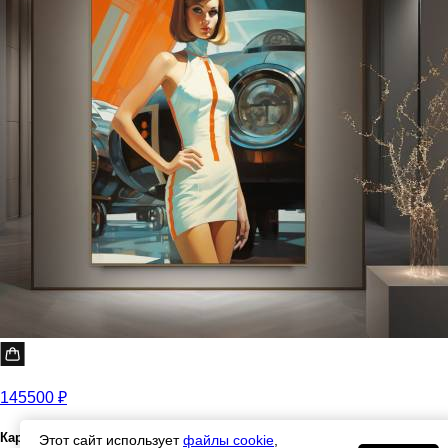
145500 ₽
Картина в гостиную "Стюардесса"
Этот сайт использует
файлы cookie
,