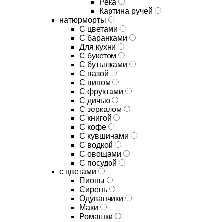
Река
Картина ручей
натюрморты
С цветами
С баранками
Для кухни
C букетом
C бутылками
C вазой
C вином
C фруктами
C дичью
C зеркалом
C книгой
C кофе
C кувшинами
C водкой
C овощами
C посудой
с цветами
Пионы
Сирень
Одуванчики
Маки
Ромашки