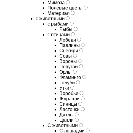
Мимоза
Полевые цветы
Материал
с животными
с рыбами
Рыбы
с птицами
Лебеди
Павлины
Снегири
Совы
Вороны
Попугаи
Орлы
Фламинго
Голуби
Утки
Воробьи
Журавли
Синицы
Ласточки
Дятлы
Цапли
С животными
С лошадми