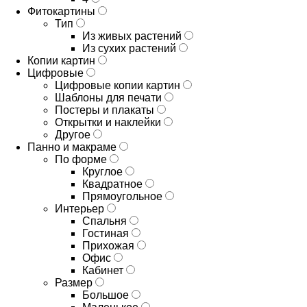
Фитокартины
Тип
Из живых растений
Из сухих растений
Копии картин
Цифровые
Цифровые копии картин
Шаблоны для печати
Постеры и плакаты
Открытки и наклейки
Другое
Панно и макраме
По форме
Круглое
Квадратное
Прямоугольное
Интерьер
Спальня
Гостиная
Прихожая
Офис
Кабинет
Размер
Большое