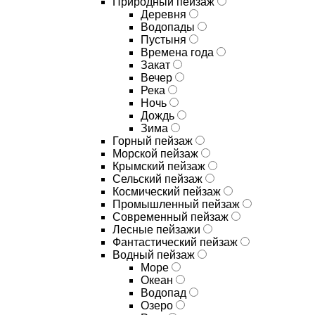
Природный пейзаж
Деревня
Водопады
Пустыня
Времена года
Закат
Вечер
Река
Ночь
Дождь
Зима
Горный пейзаж
Морской пейзаж
Крымский пейзаж
Сельский пейзаж
Космический пейзаж
Промышленный пейзаж
Современный пейзаж
Лесные пейзажи
Фантастический пейзаж
Водный пейзаж
Море
Океан
Водопад
Озеро