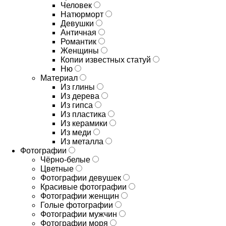
Человек
Натюрморт
Девушки
Античная
Романтик
Женщины
Копии известных статуй
Ню
Материал
Из глины
Из дерева
Из гипса
Из пластика
Из керамики
Из меди
Из металла
Фотографии
Чёрно-белые
Цветные
Фотографии девушек
Красивые фотографии
Фотографии женщин
Голые фотографии
Фотографии мужчин
Фотографии моря