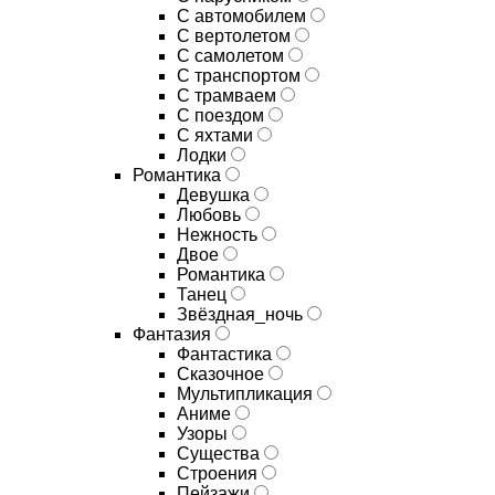
С автомобилем
С вертолетом
С самолетом
С транспортом
С трамваем
С поездом
С яхтами
Лодки
Романтика
Девушка
Любовь
Нежность
Двое
Романтика
Танец
Звёздная_ночь
Фантазия
Фантастика
Сказочное
Мультипликация
Аниме
Узоры
Существа
Строения
Пейзажи