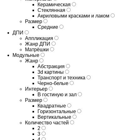
Керамическая
Стеклянная
Акриловыми красками и лаком
Размер
Средние
ДПИ
Аппликация
Жанр ДПИ
Матрёшки
Модульные
Жанр
Абстракция
3d картины
Транспорт и техника
Черно-белые
Интерьер
В гостиную и зал
Размер
Квадратные
Горизонтальные
Вертикальные
Количество частей
2
3
4