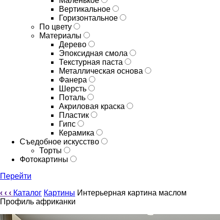
Маленькое
Вертикальное
Горизонтальное
По цвету
Материалы
Дерево
Эпоксидная смола
Текстурная паста
Металлическая основа
Фанера
Шерсть
Поталь
Акриловая краска
Пластик
Гипс
Керамика
Съедобное искусство
Торты
Фотокартины
Перейти
‹
‹
‹
Каталог
Картины
Интерьерная картина маслом
Профиль африканки