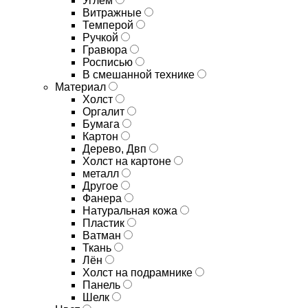
Углём
Витражные
Темперой
Ручкой
Гравюра
Росписью
В смешанной технике
Материал
Холст
Оргалит
Бумага
Картон
Дерево, Двп
Холст на картоне
металл
Другое
Фанера
Натуральная кожа
Пластик
Ватман
Ткань
Лён
Холст на подрамнике
Панель
Шелк