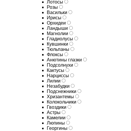
Лотосы
Розы
Васильки
Ирисы
Орхидеи
Ландыши
Магнолии
Гладиолусы
Кувшинки
Тюльпаны
Флоксы
Анютины глазки
Подсолнухи
Кактусы
Нарциссы
Лилии
Незабудки
Подснежники
Хризантемы
Колокольчики
Гвоздики
Астры
Камелии
Люпины
Георгины