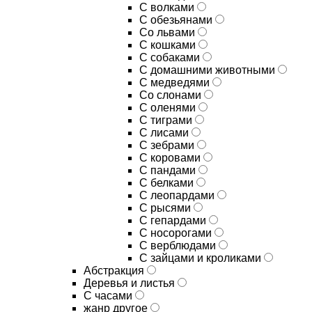
С волками
С обезьянами
Со львами
С кошками
С собаками
С домашними животными
С медведями
Со слонами
С оленями
С тиграми
С лисами
С зебрами
С коровами
С пандами
С белками
С леопардами
С рысями
С гепардами
С носорогами
С верблюдами
С зайцами и кроликами
Абстракция
Деревья и листья
С часами
жанр другое