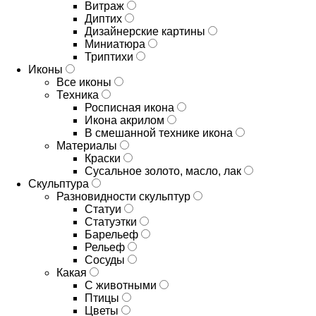
Витраж
Диптих
Дизайнерские картины
Миниатюра
Триптихи
Иконы
Все иконы
Техника
Росписная икона
Икона акрилом
В смешанной технике икона
Материалы
Краски
Сусальное золото, масло, лак
Скульптура
Разновидности скульптур
Статуи
Статуэтки
Барельеф
Рельеф
Сосуды
Какая
С животными
Птицы
Цветы