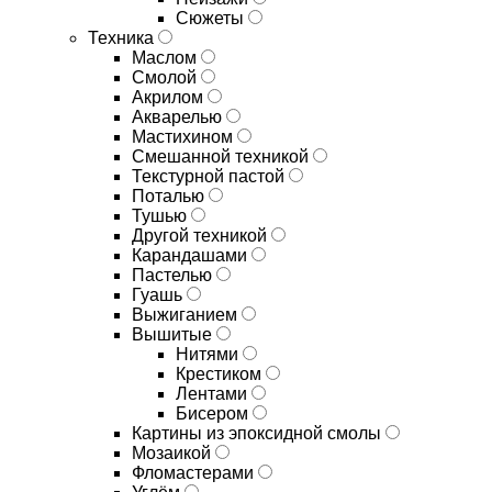
Сюжеты
Техника
Маслом
Смолой
Акрилом
Акварелью
Мастихином
Смешанной техникой
Текстурной пастой
Поталью
Тушью
Другой техникой
Карандашами
Пастелью
Гуашь
Выжиганием
Вышитые
Нитями
Крестиком
Лентами
Бисером
Картины из эпоксидной смолы
Мозаикой
Фломастерами