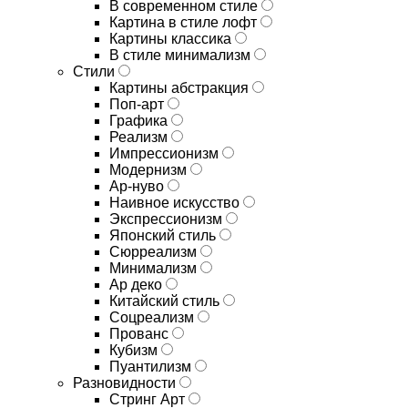
В современном стиле
Картина в стиле лофт
Картины классика
В стиле минимализм
Стили
Картины абстракция
Поп-арт
Графика
Реализм
Импрессионизм
Модернизм
Ар-нуво
Наивное искусство
Экспрессионизм
Японский стиль
Сюрреализм
Минимализм
Ар деко
Китайский стиль
Соцреализм
Прованс
Кубизм
Пуантилизм
Разновидности
Стринг Арт