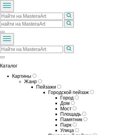
Каталог
Картины
Жанр
Пейзажи
Городской пейзаж
Город
Дом
Мост
Площадь
Памятник
Парк
Улица