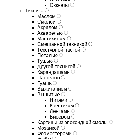
Сюжеты
Техника
Маслом
Смолой
Акрилом
Акварелью
Мастихином
Смешанной техникой
Текстурной пастой
Поталью
Тушью
Другой техникой
Карандашами
Пастелью
Гуашь
Выжиганием
Вышитые
Нитями
Крестиком
Лентами
Бисером
Картины из эпоксидной смолы
Мозаикой
Фломастерами