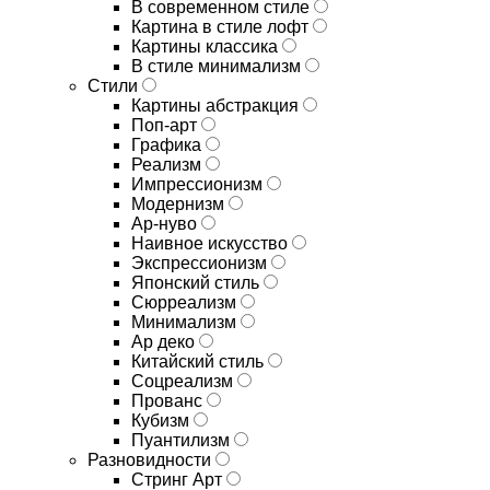
В современном стиле
Картина в стиле лофт
Картины классика
В стиле минимализм
Стили
Картины абстракция
Поп-арт
Графика
Реализм
Импрессионизм
Модернизм
Ар-нуво
Наивное искусство
Экспрессионизм
Японский стиль
Сюрреализм
Минимализм
Ар деко
Китайский стиль
Соцреализм
Прованс
Кубизм
Пуантилизм
Разновидности
Стринг Арт