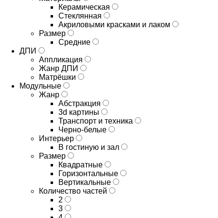
Керамическая
Стеклянная
Акриловыми красками и лаком
Размер
Средние
ДПИ
Аппликация
Жанр ДПИ
Матрёшки
Модульные
Жанр
Абстракция
3d картины
Транспорт и техника
Черно-белые
Интерьер
В гостиную и зал
Размер
Квадратные
Горизонтальные
Вертикальные
Количество частей
2
3
4