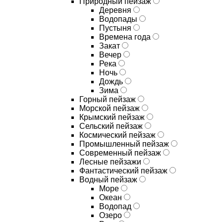
Природный пейзаж
Деревня
Водопады
Пустыня
Времена года
Закат
Вечер
Река
Ночь
Дождь
Зима
Горный пейзаж
Морской пейзаж
Крымский пейзаж
Сельский пейзаж
Космический пейзаж
Промышленный пейзаж
Современный пейзаж
Лесные пейзажи
Фантастический пейзаж
Водный пейзаж
Море
Океан
Водопад
Озеро