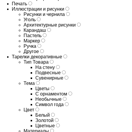
Печать
Иллюстрации и рисунки
Рисунки и чернила
Уголь
Архитектурные рисунки
Карандаш
Пастель
Маркер
Ручка
Другое
Тарелки декоративные
Тип Товара
На стену
Подвесные
Сувенирные
Тема
Цветы
С орнаментом
Необычные
Символ года
Цвет
Белый
Золотой
Цветные
Материалы