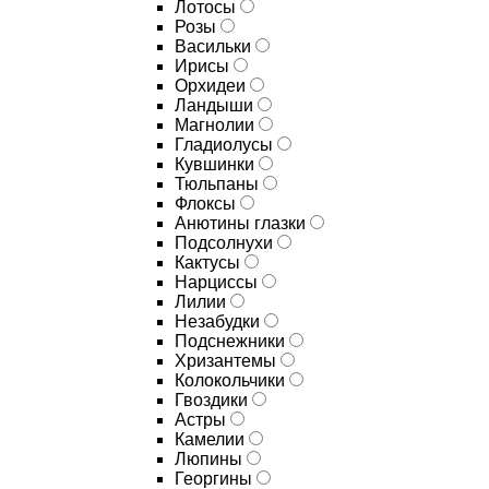
Лотосы
Розы
Васильки
Ирисы
Орхидеи
Ландыши
Магнолии
Гладиолусы
Кувшинки
Тюльпаны
Флоксы
Анютины глазки
Подсолнухи
Кактусы
Нарциссы
Лилии
Незабудки
Подснежники
Хризантемы
Колокольчики
Гвоздики
Астры
Камелии
Люпины
Георгины