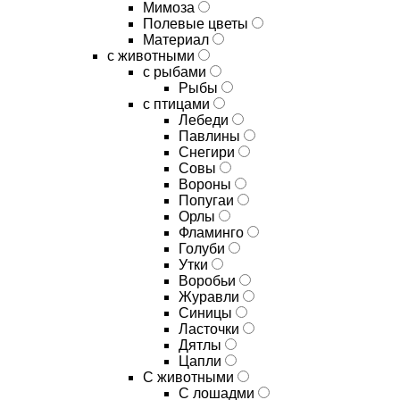
Мимоза
Полевые цветы
Материал
с животными
с рыбами
Рыбы
с птицами
Лебеди
Павлины
Снегири
Совы
Вороны
Попугаи
Орлы
Фламинго
Голуби
Утки
Воробьи
Журавли
Синицы
Ласточки
Дятлы
Цапли
С животными
С лошадми