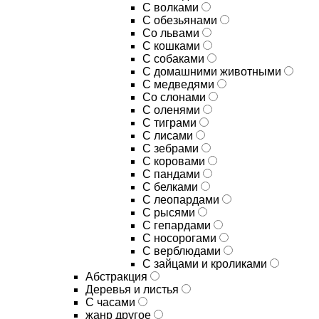
С волками
С обезьянами
Со львами
С кошками
С собаками
С домашними животными
С медведями
Со слонами
С оленями
С тиграми
С лисами
С зебрами
С коровами
С пандами
С белками
С леопардами
С рысями
С гепардами
С носорогами
С верблюдами
С зайцами и кроликами
Абстракция
Деревья и листья
С часами
жанр другое