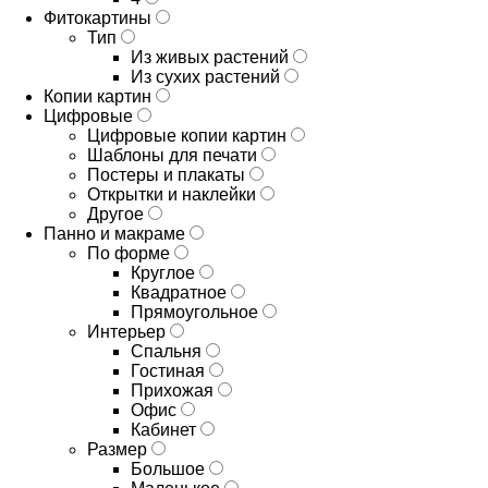
Фитокартины
Тип
Из живых растений
Из сухих растений
Копии картин
Цифровые
Цифровые копии картин
Шаблоны для печати
Постеры и плакаты
Открытки и наклейки
Другое
Панно и макраме
По форме
Круглое
Квадратное
Прямоугольное
Интерьер
Спальня
Гостиная
Прихожая
Офис
Кабинет
Размер
Большое