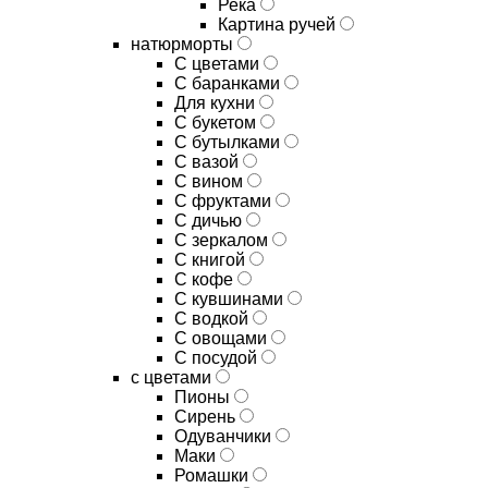
Река
Картина ручей
натюрморты
С цветами
С баранками
Для кухни
C букетом
C бутылками
C вазой
C вином
C фруктами
C дичью
C зеркалом
C книгой
C кофе
C кувшинами
C водкой
C овощами
C посудой
с цветами
Пионы
Сирень
Одуванчики
Маки
Ромашки