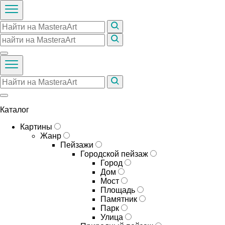
Каталог
Картины
Жанр
Пейзажи
Городской пейзаж
Город
Дом
Мост
Площадь
Памятник
Парк
Улица