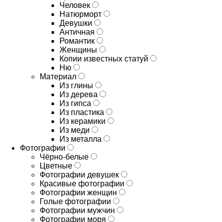
Человек
Натюрморт
Девушки
Античная
Романтик
Женщины
Копии известных статуй
Ню
Материал
Из глины
Из дерева
Из гипса
Из пластика
Из керамики
Из меди
Из металла
Фотографии
Чёрно-белые
Цветные
Фотографии девушек
Красивые фотографии
Фотографии женщин
Голые фотографии
Фотографии мужчин
Фотографии моря