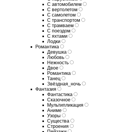
С автомобилем
С вертолетом
С самолетом
С транспортом
С трамваем
С поездом
С яхтами
Лодки
Романтика
Девушка
Любовь
Нежность
Двое
Романтика
Танец
Звёздная_ночь
Фантазия
Фантастика
Сказочное
Мультипликация
Аниме
Узоры
Существа
Строения
Пейзажи