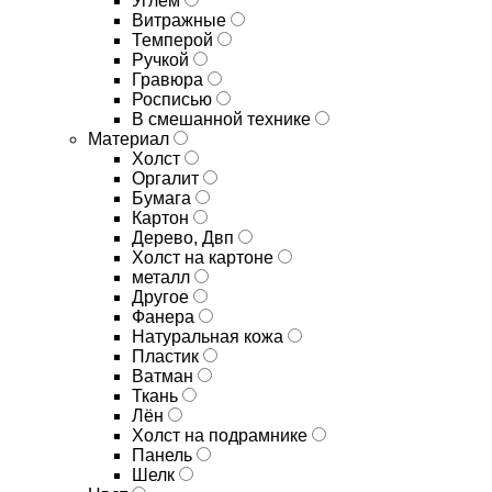
Углём
Витражные
Темперой
Ручкой
Гравюра
Росписью
В смешанной технике
Материал
Холст
Оргалит
Бумага
Картон
Дерево, Двп
Холст на картоне
металл
Другое
Фанера
Натуральная кожа
Пластик
Ватман
Ткань
Лён
Холст на подрамнике
Панель
Шелк