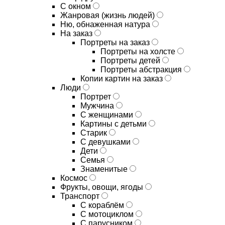
С окном
Жанровая (жизнь людей)
Ню, обнаженная натура
На заказ
Портреты на заказ
Портреты на холсте
Портреты детей
Портреты абстракция
Копии картин на заказ
Люди
Портрет
Мужчина
С женщинами
Картины с детьми
Старик
С девушками
Дети
Семья
Знаменитые
Космос
Фрукты, овощи, ягоды
Транспорт
С кораблём
С мотоциклом
С парусником