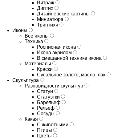
Витраж
Диптих
Дизайнерские картины
Миниатюра
Триптихи
Иконы
Все иконы
Техника
Росписная икона
Икона акрилом
В смешанной технике икона
Материалы
Краски
Сусальное золото, масло, лак
Скульптура
Разновидности скульптур
Статуи
Статуэтки
Барельеф
Рельеф
Сосуды
Какая
С животными
Птицы
Цветы