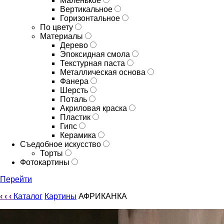
Маленькое
Вертикальное
Горизонтальное
По цвету
Материалы
Дерево
Эпоксидная смола
Текстурная паста
Металлическая основа
Фанера
Шерсть
Поталь
Акриловая краска
Пластик
Гипс
Керамика
Съедобное искусство
Торты
Фотокартины
Перейти
‹
‹
‹
Каталог
Картины
АФРИКАНКА