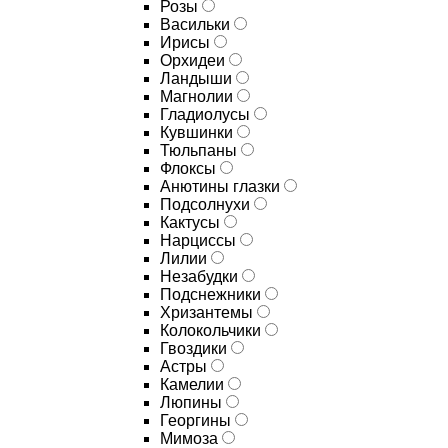
Розы
Васильки
Ирисы
Орхидеи
Ландыши
Магнолии
Гладиолусы
Кувшинки
Тюльпаны
Флоксы
Анютины глазки
Подсолнухи
Кактусы
Нарциссы
Лилии
Незабудки
Подснежники
Хризантемы
Колокольчики
Гвоздики
Астры
Камелии
Люпины
Георгины
Мимоза