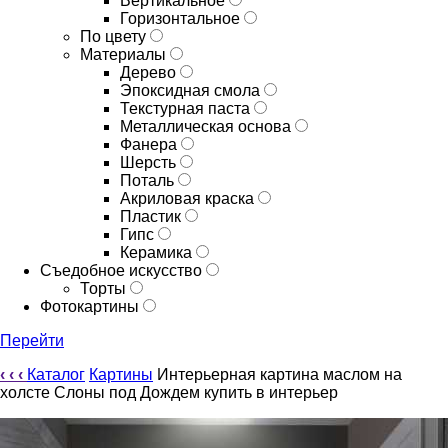
Вертикальное
Горизонтальное
По цвету
Материалы
Дерево
Эпоксидная смола
Текстурная паста
Металлическая основа
Фанера
Шерсть
Поталь
Акриловая краска
Пластик
Гипс
Керамика
Съедобное искусство
Торты
Фотокартины
Перейти
‹
‹
‹
Каталог
Картины
Интерьерная картина маслом на
холсте Слоны под Дождем купить в интерьер