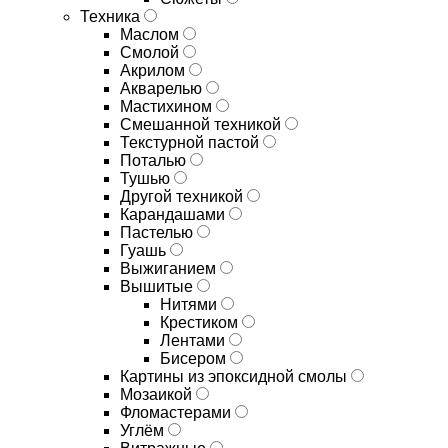
Техника
Маслом
Смолой
Акрилом
Акварелью
Мастихином
Смешанной техникой
Текстурной пастой
Поталью
Тушью
Другой техникой
Карандашами
Пастелью
Гуашь
Выжиганием
Вышитые
Нитями
Крестиком
Лентами
Бисером
Картины из эпоксидной смолы
Мозаикой
Фломастерами
Углём