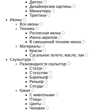
Диптих
Дизайнерские картины
Миниатюра
Триптихи
Иконы
Все иконы
Техника
Росписная икона
Икона акрилом
В смешанной технике икона
Материалы
Краски
Сусальное золото, масло, лак
Скульптура
Разновидности скульптур
Статуи
Статуэтки
Барельеф
Рельеф
Сосуды
Какая
С животными
Птицы
Цветы
Человек