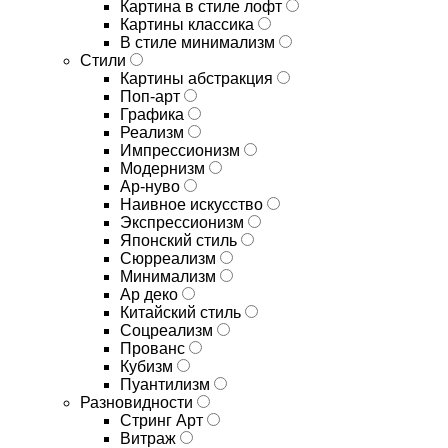
Картина в стиле лофт
Картины классика
В стиле минимализм
Стили
Картины абстракция
Поп-арт
Графика
Реализм
Импрессионизм
Модернизм
Ар-нуво
Наивное искусство
Экспрессионизм
Японский стиль
Сюрреализм
Минимализм
Ар деко
Китайский стиль
Соцреализм
Прованс
Кубизм
Пуантилизм
Разновидности
Стринг Арт
Витраж