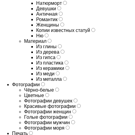
Натюрморт
Девушки
Античная
Романтик
Женщины
Копии известных статуй
Ню
Материал
Из глины
Из дерева
Из гипса
Из пластика
Из керамики
Из меди
Из металла
Фотографии
Чёрно-белые
Цветные
Фотографии девушек
Красивые фотографии
Фотографии женщин
Голые фотографии
Фотографии мужчин
Фотографии моря
Печать