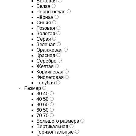
Бежевая
Белая
Чёрно-белая
Чёрная
Синяя
Розовая
Золотая
Серая
Зеленая
Оранжевая
Красная
Серебро
Желтая
Коричневая
Фиолетовая
Голубая
Размер
30 40
40 50
80 60
60 50
70 70
Большого размера
Вертикальная
Горизонтальные