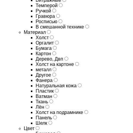
Витражные
Темперой
Ручкой
Гравюра
Росписью
В смешанной технике
Материал
Холст
Оргалит
Бумага
Картон
Дерево, Двп
Холст на картоне
металл
Другое
Фанера
Натуральная кожа
Пластик
Ватман
Ткань
Лён
Холст на подрамнике
Панель
Шелк
Цвет