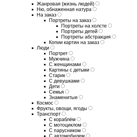
Жанровая (жизнь людей)
Ню, обнаженная натура
На заказ
Портреты на заказ
Портреты на холсте
Портреты детей
Портреты абстракция
Копии картин на заказ
Люди
Портрет
Мужчина
С женщинами
Картины с детьми
Старик
С девушками
Дети
Семья
Знаменитые
Космос
Фрукты, овощи, ягоды
Транспорт
С кораблём
С мотоциклом
С парусником
С автомобилем