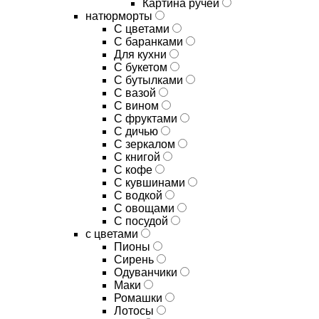
Картина ручей
натюрморты
С цветами
С баранками
Для кухни
C букетом
C бутылками
C вазой
C вином
C фруктами
C дичью
C зеркалом
C книгой
C кофе
C кувшинами
C водкой
C овощами
C посудой
с цветами
Пионы
Сирень
Одуванчики
Маки
Ромашки
Лотосы