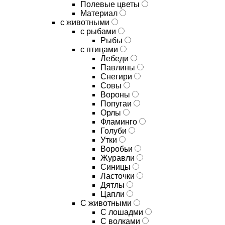
Полевые цветы
Материал
с животными
с рыбами
Рыбы
с птицами
Лебеди
Павлины
Снегири
Совы
Вороны
Попугаи
Орлы
Фламинго
Голуби
Утки
Воробьи
Журавли
Синицы
Ласточки
Дятлы
Цапли
С животными
С лошадми
С волками