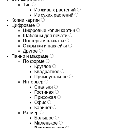
Тип
Из живых растений
Из сухих растений
Копии картин
Цифровые
Цифровые копии картин
Шаблоны для печати
Постеры и плакаты
Открытки и наклейки
Другое
Панно и макраме
По форме
Круглое
Квадратное
Прямоугольное
Интерьер
Спальня
Гостиная
Прихожая
Офис
Кабинет
Размер
Большое
Маленькое