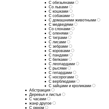
С обезьянами
Со львами
С кошками
С собаками
С домашними животными
С медведями
Со слонами
С оленями
С тиграми
С лисами
С зебрами
С коровами
С пандами
С белками
С леопардами
С рысями
С гепардами
С носорогами
С верблюдами
С зайцами и кроликами
Абстракция
Деревья и листья
С часами
жанр другое
С окном