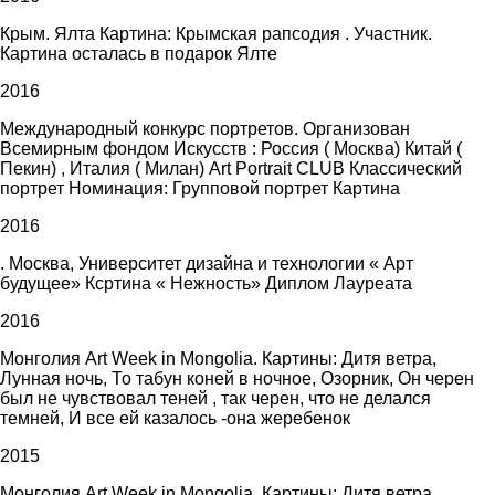
Крым. Ялта Картина: Крымская рапсодия . Участник.
Картина осталась в подарок Ялте
2016
Международный конкурс портретов. Организован
Всемирным фондом Искусств : Россия ( Москва) Китай (
Пекин) , Италия ( Милан) Art Portrait CLUB Классический
портрет Номинация: Групповой портрет Картина
2016
. Москва, Университет дизайна и технологии « Арт
будущее» Ксртина « Нежность» Диплом Лауреата
2016
Монголия Art Week in Mongolia. Картины: Дитя ветра,
Лунная ночь, То табун коней в ночное, Озорник, Он черен
был не чувствовал теней , так черен, что не делался
темней, И все ей казалось -она жеребенок
2015
Монголия Art Week in Mongolia. Картины: Дитя ветра,