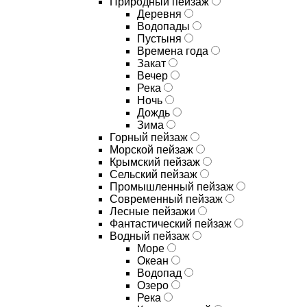
Природный пейзаж
Деревня
Водопады
Пустыня
Времена года
Закат
Вечер
Река
Ночь
Дождь
Зима
Горный пейзаж
Морской пейзаж
Крымский пейзаж
Сельский пейзаж
Промышленный пейзаж
Современный пейзаж
Лесные пейзажи
Фантастический пейзаж
Водный пейзаж
Море
Океан
Водопад
Озеро
Река