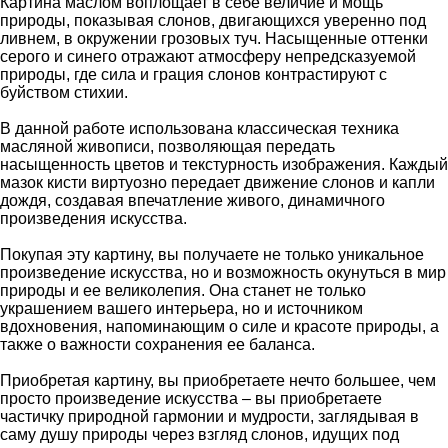
Картина маслом воплощает в себе величие и мощь
природы, показывая слонов, двигающихся уверенно под
ливнем, в окружении грозовых туч. Насыщенные оттенки
серого и синего отражают атмосферу непредсказуемой
природы, где сила и грация слонов контрастируют с
буйством стихии.
В данной работе использована классическая техника
масляной живописи, позволяющая передать
насыщенность цветов и текстурность изображения. Каждый
мазок кисти виртуозно передает движение слонов и капли
дождя, создавая впечатление живого, динамичного
произведения искусства.
Покупая эту картину, вы получаете не только уникальное
произведение искусства, но и возможность окунуться в мир
природы и ее великолепия. Она станет не только
украшением вашего интерьера, но и источником
вдохновения, напоминающим о силе и красоте природы, а
также о важности сохранения ее баланса.
Приобретая картину, вы приобретаете нечто большее, чем
просто произведение искусства – вы приобретаете
частичку природной гармонии и мудрости, заглядывая в
саму душу природы через взгляд слонов, идущих под