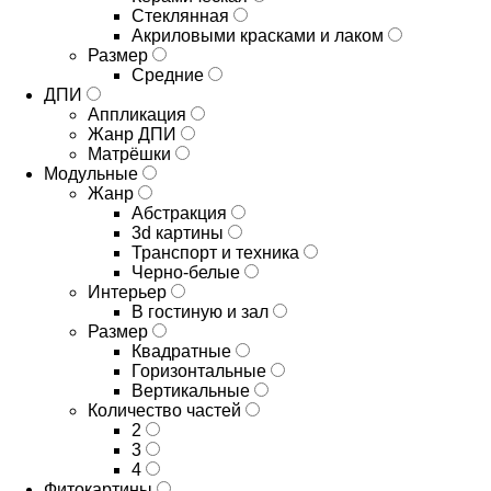
Стеклянная
Акриловыми красками и лаком
Размер
Средние
ДПИ
Аппликация
Жанр ДПИ
Матрёшки
Модульные
Жанр
Абстракция
3d картины
Транспорт и техника
Черно-белые
Интерьер
В гостиную и зал
Размер
Квадратные
Горизонтальные
Вертикальные
Количество частей
2
3
4
Фитокартины