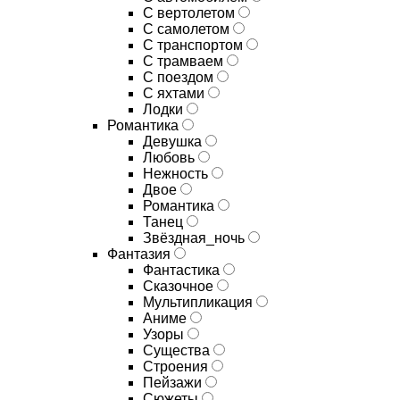
С вертолетом
С самолетом
С транспортом
С трамваем
С поездом
С яхтами
Лодки
Романтика
Девушка
Любовь
Нежность
Двое
Романтика
Танец
Звёздная_ночь
Фантазия
Фантастика
Сказочное
Мультипликация
Аниме
Узоры
Существа
Строения
Пейзажи
Сюжеты