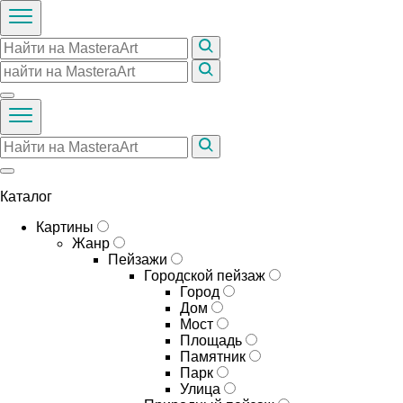
Каталог
Картины
Жанр
Пейзажи
Городской пейзаж
Город
Дом
Мост
Площадь
Памятник
Парк
Улица