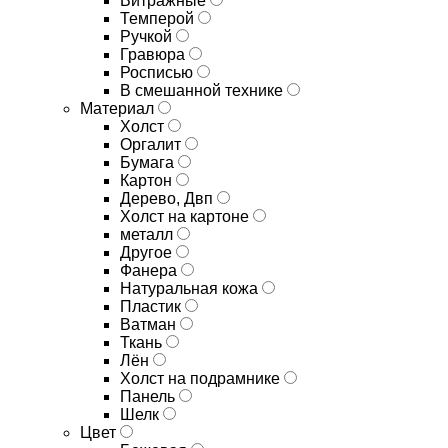
Витражные
Темперой
Ручкой
Гравюра
Росписью
В смешанной технике
Материал
Холст
Оргалит
Бумага
Картон
Дерево, Двп
Холст на картоне
металл
Другое
Фанера
Натуральная кожа
Пластик
Ватман
Ткань
Лён
Холст на подрамнике
Панель
Шелк
Цвет