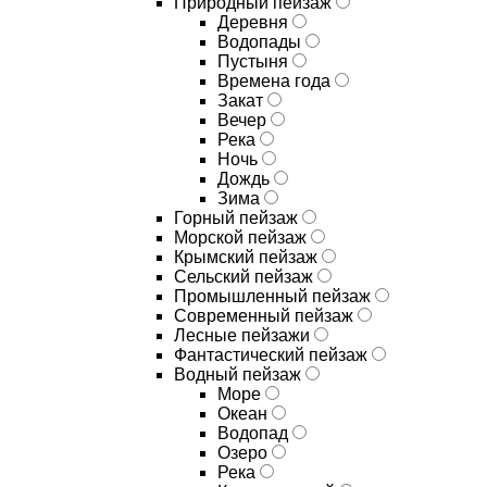
Природный пейзаж
Деревня
Водопады
Пустыня
Времена года
Закат
Вечер
Река
Ночь
Дождь
Зима
Горный пейзаж
Морской пейзаж
Крымский пейзаж
Сельский пейзаж
Промышленный пейзаж
Современный пейзаж
Лесные пейзажи
Фантастический пейзаж
Водный пейзаж
Море
Океан
Водопад
Озеро
Река