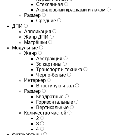
Стеклянная
Акриловыми красками и лаком
Размер
Средние
ДПИ
Аппликация
Жанр ДПИ
Матрёшки
Модульные
Жанр
Абстракция
3d картины
Транспорт и техника
Черно-белые
Интерьер
В гостиную и зал
Размер
Квадратные
Горизонтальные
Вертикальные
Количество частей
2
3
4
Фитокартины