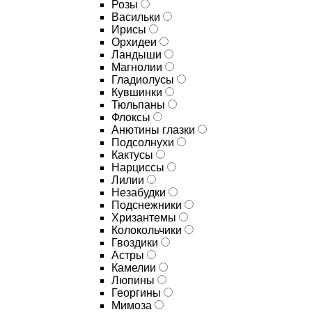
Розы
Васильки
Ирисы
Орхидеи
Ландыши
Магнолии
Гладиолусы
Кувшинки
Тюльпаны
Флоксы
Анютины глазки
Подсолнухи
Кактусы
Нарциссы
Лилии
Незабудки
Подснежники
Хризантемы
Колокольчики
Гвоздики
Астры
Камелии
Люпины
Георгины
Мимоза