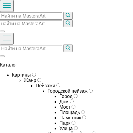
Каталог
Картины
Жанр
Пейзажи
Городской пейзаж
Город
Дом
Мост
Площадь
Памятник
Парк
Улица