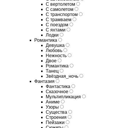
С вертолетом
С самолетом
С транспортом
С трамваем
С поездом
С яхтами
Лодки
Романтика
Девушка
Любовь
Нежность
Двое
Романтика
Танец
Звёздная_ночь
Фантазия
Фантастика
Сказочное
Мультипликация
Аниме
Узоры
Существа
Строения
Пейзажи
Сюжеты