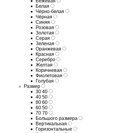
Бежевая
Белая
Чёрно-белая
Чёрная
Синяя
Розовая
Золотая
Серая
Зеленая
Оранжевая
Красная
Серебро
Желтая
Коричневая
Фиолетовая
Голубая
Размер
30 40
40 50
80 60
60 50
70 70
Большого размера
Вертикальная
Горизонтальные