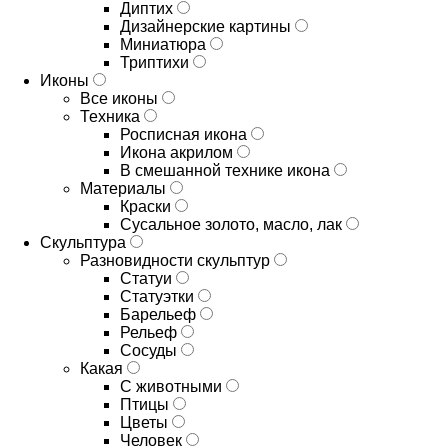
Диптих
Дизайнерские картины
Миниатюра
Триптихи
Иконы
Все иконы
Техника
Росписная икона
Икона акрилом
В смешанной технике икона
Материалы
Краски
Сусальное золото, масло, лак
Скульптура
Разновидности скульптур
Статуи
Статуэтки
Барельеф
Рельеф
Сосуды
Какая
С животными
Птицы
Цветы
Человек