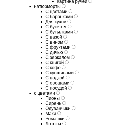
Картина ручей
натюрморты
С цветами
С баранками
Для кухни
C букетом
C бутылками
C вазой
C вином
C фруктами
C дичью
C зеркалом
C книгой
C кофе
C кувшинами
C водкой
C овощами
C посудой
с цветами
Пионы
Сирень
Одуванчики
Маки
Ромашки
Лотосы