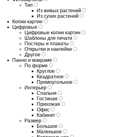
Тип
Из живых растений
Из сухих растений
Копии картин
Цифровые
Цифровые копии картин
Шаблоны для печати
Постеры и плакаты
Открытки и наклейки
Другое
Панно и макраме
По форме
Круглое
Квадратное
Прямоугольное
Интерьер
Спальня
Гостиная
Прихожая
Офис
Кабинет
Размер
Большое
Маленькое