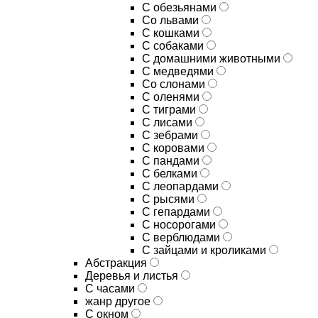
С обезьянами
Со львами
С кошками
С собаками
С домашними животными
С медведями
Со слонами
С оленями
С тиграми
С лисами
С зебрами
С коровами
С пандами
С белками
С леопардами
С рысями
С гепардами
С носорогами
С верблюдами
С зайцами и кроликами
Абстракция
Деревья и листья
С часами
жанр другое
С окном