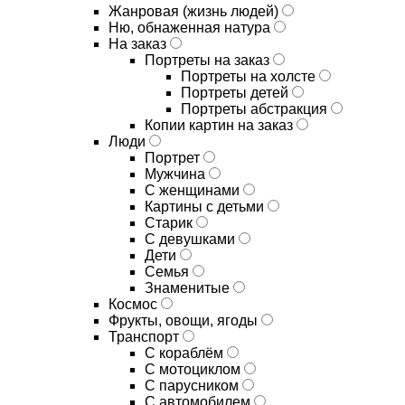
Жанровая (жизнь людей)
Ню, обнаженная натура
На заказ
Портреты на заказ
Портреты на холсте
Портреты детей
Портреты абстракция
Копии картин на заказ
Люди
Портрет
Мужчина
С женщинами
Картины с детьми
Старик
С девушками
Дети
Семья
Знаменитые
Космос
Фрукты, овощи, ягоды
Транспорт
С кораблём
С мотоциклом
С парусником
С автомобилем