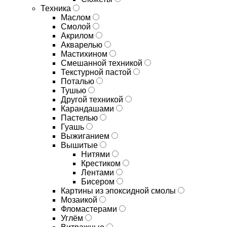
Техника
Маслом
Смолой
Акрилом
Акварелью
Мастихином
Смешанной техникой
Текстурной пастой
Поталью
Тушью
Другой техникой
Карандашами
Пастелью
Гуашь
Выжиганием
Вышитые
Нитями
Крестиком
Лентами
Бисером
Картины из эпоксидной смолы
Мозаикой
Фломастерами
Углём