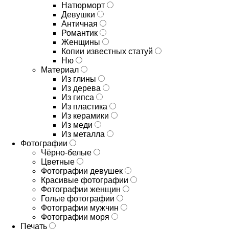
Натюрморт
Девушки
Античная
Романтик
Женщины
Копии известных статуй
Ню
Материал
Из глины
Из дерева
Из гипса
Из пластика
Из керамики
Из меди
Из металла
Фотографии
Чёрно-белые
Цветные
Фотографии девушек
Красивые фотографии
Фотографии женщин
Голые фотографии
Фотографии мужчин
Фотографии моря
Печать