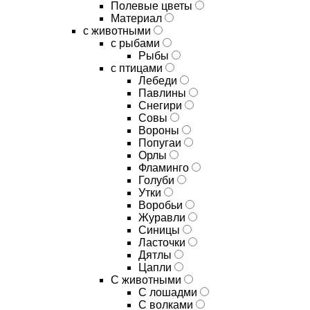
Полевые цветы
Материал
с животными
с рыбами
Рыбы
с птицами
Лебеди
Павлины
Снегири
Совы
Вороны
Попугаи
Орлы
Фламинго
Голуби
Утки
Воробьи
Журавли
Синицы
Ласточки
Дятлы
Цапли
С животными
С лошадми
С волками