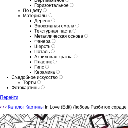
Вертикальное
Горизонтальное
По цвету
Материалы
Дерево
Эпоксидная смола
Текстурная паста
Металлическая основа
Фанера
Шерсть
Поталь
Акриловая краска
Пластик
Гипс
Керамика
Съедобное искусство
Торты
Фотокартины
Перейти
‹
‹
‹
Каталог
Картины
In Love (Edit) Любовь Разбитое сердце