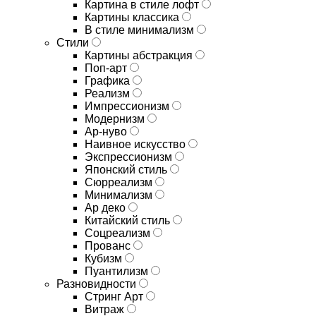
Картина в стиле лофт
Картины классика
В стиле минимализм
Стили
Картины абстракция
Поп-арт
Графика
Реализм
Импрессионизм
Модернизм
Ар-нуво
Наивное искусство
Экспрессионизм
Японский стиль
Сюрреализм
Минимализм
Ар деко
Китайский стиль
Соцреализм
Прованс
Кубизм
Пуантилизм
Разновидности
Стринг Арт
Витраж