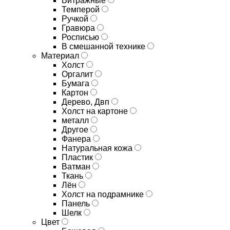
Витражные
Темперой
Ручкой
Гравюра
Росписью
В смешанной технике
Материал
Холст
Оргалит
Бумага
Картон
Дерево, Двп
Холст на картоне
металл
Другое
Фанера
Натуральная кожа
Пластик
Ватман
Ткань
Лён
Холст на подрамнике
Панель
Шелк
Цвет