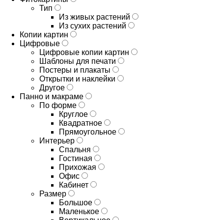
Тип
Из живых растений
Из сухих растений
Копии картин
Цифровые
Цифровые копии картин
Шаблоны для печати
Постеры и плакаты
Открытки и наклейки
Другое
Панно и макраме
По форме
Круглое
Квадратное
Прямоугольное
Интерьер
Спальня
Гостиная
Прихожая
Офис
Кабинет
Размер
Большое
Маленькое