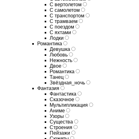
С вертолетом
С самолетом
С транспортом
С трамваем
С поездом
С яхтами
Лодки
Романтика
Девушка
Любовь
Нежность
Двое
Романтика
Танец
Звёздная_ночь
Фантазия
Фантастика
Сказочное
Мультипликация
Аниме
Узоры
Существа
Строения
Пейзажи
Сюжеты