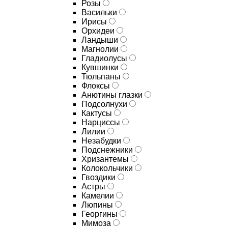
Розы
Васильки
Ирисы
Орхидеи
Ландыши
Магнолии
Гладиолусы
Кувшинки
Тюльпаны
Флоксы
Анютины глазки
Подсолнухи
Кактусы
Нарциссы
Лилии
Незабудки
Подснежники
Хризантемы
Колокольчики
Гвоздики
Астры
Камелии
Люпины
Георгины
Мимоза