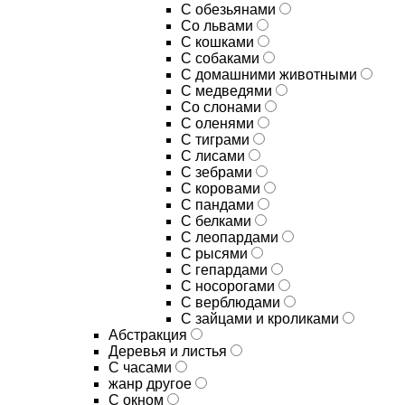
С обезьянами
Со львами
С кошками
С собаками
С домашними животными
С медведями
Со слонами
С оленями
С тиграми
С лисами
С зебрами
С коровами
С пандами
С белками
С леопардами
С рысями
С гепардами
С носорогами
С верблюдами
С зайцами и кроликами
Абстракция
Деревья и листья
С часами
жанр другое
С окном