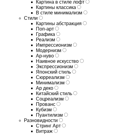
Картина в стиле лофт
Картины классика
В стиле минимализм
Стили
Картины абстракция
Поп-арт
Графика
Реализм
Импрессионизм
Модернизм
Ар-нуво
Наивное искусство
Экспрессионизм
Японский стиль
Сюрреализм
Минимализм
Ар деко
Китайский стиль
Соцреализм
Прованс
Кубизм
Пуантилизм
Разновидности
Стринг Арт
Витраж