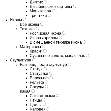
Диптих
Дизайнерские картины
Миниатюра
Триптихи
Иконы
Все иконы
Техника
Росписная икона
Икона акрилом
В смешанной технике икона
Материалы
Краски
Сусальное золото, масло, лак
Скульптура
Разновидности скульптур
Статуи
Статуэтки
Барельеф
Рельеф
Сосуды
Какая
С животными
Птицы
Цветы
Человек