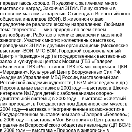
передвигаюсь хорошо. Я художник, за плечами много
выставок и наград, Закончил ЗНУИ. Пишу картины в
основном маслом, акварелью. Стипендиат Всероссийского
общества инвалидов (ВОИ). В живописи отдаю
предпочтение реалистическому направлению. Любимая
тема творчества ― мир природы во всём своем
разнообразии. Работаю в технике акварели и масляной
живописи. Участник многих коллективных выставок,
проводимых ЗНУИ и другими организациями (Московские
выставки -ВОИ, МГО ВОИ, Городской социокультурный
Центр «Надежда» и др.) в государственных выставочных
залах и культурных центрах Москвы (ГВЗ «Галерея
«Беляево», ГВЗ «Ростокино», ГВЗ «Замоскворечье», ЦКИ
«Меридиан», Культурный Центр Вооруженных Сил РФ,
Академия Управления МВД России, выставочный зал
Российской академии художеств, ГВЗМ «Наследие» и др.).
Персональные выставки: в 2001году ―выставка в Школе-
интернате №17для детей с заболеваниями опорно-
двигательной системы; в 2003году ―выставка «Светлый
лик природы», в Государственном Дарвиновском музее; в
2004 году―выставка «Неограниченные возможности» в
Государственном выставочном зале «Галерея «Беляево»;
в 2006году ― выставка «Моя Виктория» в Центральном
правлении Всероссийского общества инвалидов (ЦП ВОИ);
в 2008 году ― выставка «Природа в живописи» в