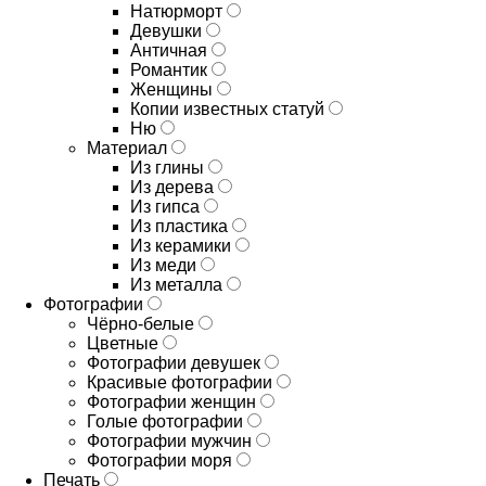
Натюрморт
Девушки
Античная
Романтик
Женщины
Копии известных статуй
Ню
Материал
Из глины
Из дерева
Из гипса
Из пластика
Из керамики
Из меди
Из металла
Фотографии
Чёрно-белые
Цветные
Фотографии девушек
Красивые фотографии
Фотографии женщин
Голые фотографии
Фотографии мужчин
Фотографии моря
Печать