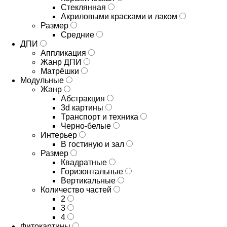
Стеклянная
Акриловыми красками и лаком
Размер
Средние
ДПИ
Аппликация
Жанр ДПИ
Матрёшки
Модульные
Жанр
Абстракция
3d картины
Транспорт и техника
Черно-белые
Интерьер
В гостиную и зал
Размер
Квадратные
Горизонтальные
Вертикальные
Количество частей
2
3
4
Фитокартины