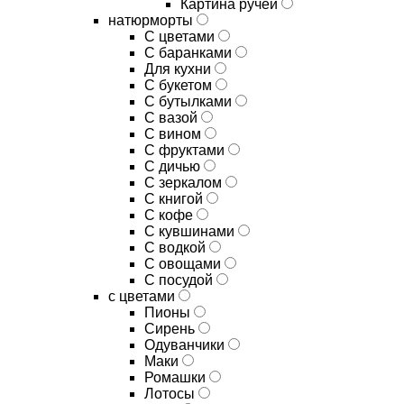
Картина ручей
натюрморты
С цветами
С баранками
Для кухни
C букетом
C бутылками
C вазой
C вином
C фруктами
C дичью
C зеркалом
C книгой
C кофе
C кувшинами
C водкой
C овощами
C посудой
с цветами
Пионы
Сирень
Одуванчики
Маки
Ромашки
Лотосы