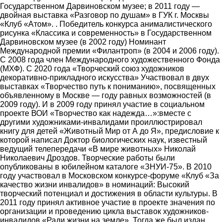
Государственном Дарвиновском музее; в 2011 году ―
двойная выставка «Разговор по душам» в ГУК г. Москвы
«Клуб «Атом». . Победитель конкурса анималистического
рисунка «Классика и современность» в Государственном
Дарвиновском музее (в 2002 году) Номинант
Международной премии «Филантроп» (в 2004 и 2006 году).
С 2008 года член Международного художественного Фонда
(МХФ). С 2020 года «Творческий союз художников
декоративно-прикладного искусства» Участвовал в двух
выставках «Творчество путь к пониманию», посвященных
объявленному в Москве ― году равных возможностей (в
2009 году). И в 2009 году принял участие в социальном
проекте ВОИ «Творчество как надежда…»:вместе с
другими художниками-инвалидами проиллюстрировал
книгу для детей «Животный Мир от А до Я», предисловие к
которой написал Доктор биологических наук, известный
ведущий телепередачи «В мире животных» Николай
Николаевич Дроздов. Творческие работы были
опубликованы в юбилейном каталоге «ЗНУИ-75». В 2010
году участвовал в Московском конкурсе-форуме «Клуб «За
качество жизни инвалидов» в номинаций: Высокий
творческий потенциал и достижения в области культуры. В
2011 году принял активное участие в проекте значения по
организации и проведению цикла выставок художников-
инвалидов «Ради жизни на земле». Тогда же был издан