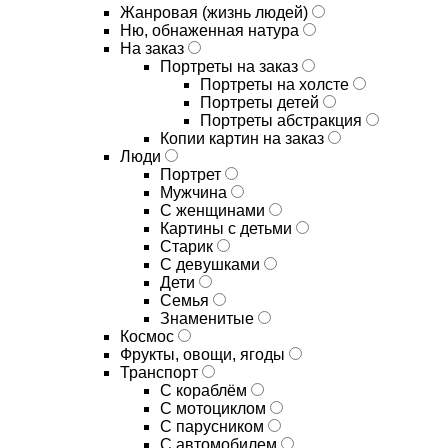
Жанровая (жизнь людей)
Ню, обнаженная натура
На заказ
Портреты на заказ
Портреты на холсте
Портреты детей
Портреты абстракция
Копии картин на заказ
Люди
Портрет
Мужчина
С женщинами
Картины с детьми
Старик
С девушками
Дети
Семья
Знаменитые
Космос
Фрукты, овощи, ягоды
Транспорт
С кораблём
С мотоциклом
С парусником
С автомобилем