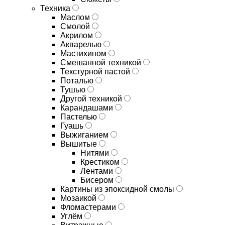
Техника
Маслом
Смолой
Акрилом
Акварелью
Мастихином
Смешанной техникой
Текстурной пастой
Поталью
Тушью
Другой техникой
Карандашами
Пастелью
Гуашь
Выжиганием
Вышитые
Нитями
Крестиком
Лентами
Бисером
Картины из эпоксидной смолы
Мозаикой
Фломастерами
Углём