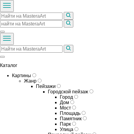
Каталог
Картины
Жанр
Пейзажи
Городской пейзаж
Город
Дом
Мост
Площадь
Памятник
Парк
Улица