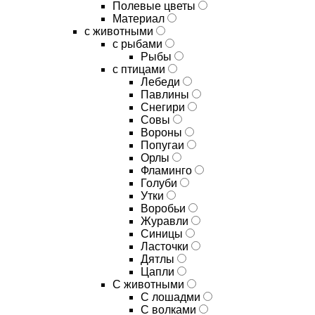
Полевые цветы
Материал
с животными
с рыбами
Рыбы
с птицами
Лебеди
Павлины
Снегири
Совы
Вороны
Попугаи
Орлы
Фламинго
Голуби
Утки
Воробьи
Журавли
Синицы
Ласточки
Дятлы
Цапли
С животными
С лошадми
С волками