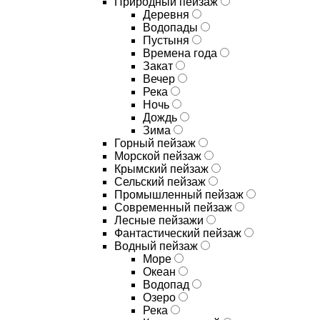
Природный пейзаж
Деревня
Водопады
Пустыня
Времена года
Закат
Вечер
Река
Ночь
Дождь
Зима
Горный пейзаж
Морской пейзаж
Крымский пейзаж
Сельский пейзаж
Промышленный пейзаж
Современный пейзаж
Лесные пейзажи
Фантастический пейзаж
Водный пейзаж
Море
Океан
Водопад
Озеро
Река