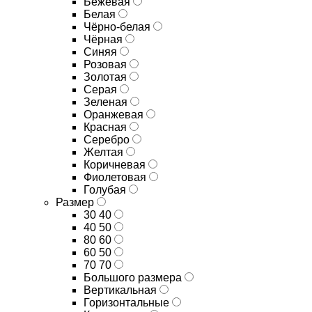
Бежевая
Белая
Чёрно-белая
Чёрная
Синяя
Розовая
Золотая
Серая
Зеленая
Оранжевая
Красная
Серебро
Желтая
Коричневая
Фиолетовая
Голубая
Размер
30 40
40 50
80 60
60 50
70 70
Большого размера
Вертикальная
Горизонтальные