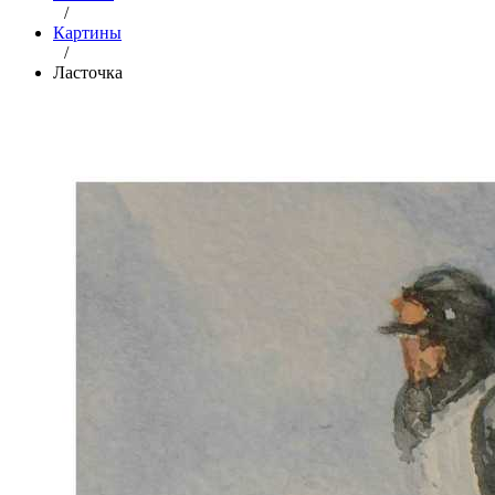
/
Картины
/
Ласточка