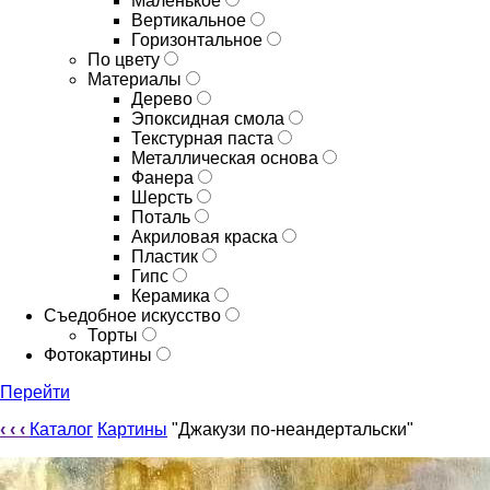
Маленькое
Вертикальное
Горизонтальное
По цвету
Материалы
Дерево
Эпоксидная смола
Текстурная паста
Металлическая основа
Фанера
Шерсть
Поталь
Акриловая краска
Пластик
Гипс
Керамика
Съедобное искусство
Торты
Фотокартины
Перейти
‹
‹
‹
Каталог
Картины
"Джакузи по-неандертальски"