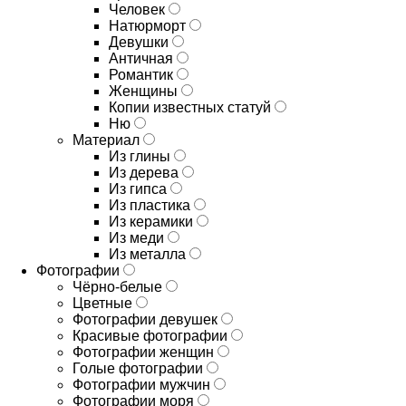
Человек
Натюрморт
Девушки
Античная
Романтик
Женщины
Копии известных статуй
Ню
Материал
Из глины
Из дерева
Из гипса
Из пластика
Из керамики
Из меди
Из металла
Фотографии
Чёрно-белые
Цветные
Фотографии девушек
Красивые фотографии
Фотографии женщин
Голые фотографии
Фотографии мужчин
Фотографии моря