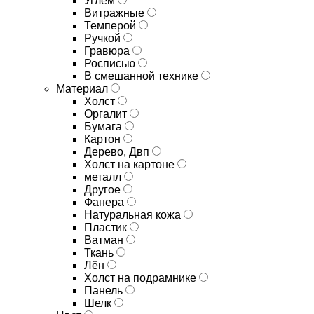
Углём
Витражные
Темперой
Ручкой
Гравюра
Росписью
В смешанной технике
Материал
Холст
Оргалит
Бумага
Картон
Дерево, Двп
Холст на картоне
металл
Другое
Фанера
Натуральная кожа
Пластик
Ватман
Ткань
Лён
Холст на подрамнике
Панель
Шелк