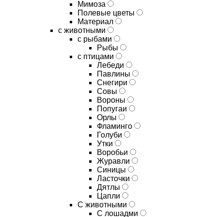
Мимоза
Полевые цветы
Материал
с животными
с рыбами
Рыбы
с птицами
Лебеди
Павлины
Снегири
Совы
Вороны
Попугаи
Орлы
Фламинго
Голуби
Утки
Воробьи
Журавли
Синицы
Ласточки
Дятлы
Цапли
С животными
С лошадми