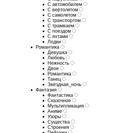
С автомобилем
С вертолетом
С самолетом
С транспортом
С трамваем
С поездом
С яхтами
Лодки
Романтика
Девушка
Любовь
Нежность
Двое
Романтика
Танец
Звёздная_ночь
Фантазия
Фантастика
Сказочное
Мультипликация
Аниме
Узоры
Существа
Строения
Пейзажи