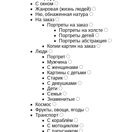
С окном
Жанровая (жизнь людей)
Ню, обнаженная натура
На заказ
Портреты на заказ
Портреты на холсте
Портреты детей
Портреты абстракция
Копии картин на заказ
Люди
Портрет
Мужчина
С женщинами
Картины с детьми
Старик
С девушками
Дети
Семья
Знаменитые
Космос
Фрукты, овощи, ягоды
Транспорт
С кораблём
С мотоциклом
С парусником