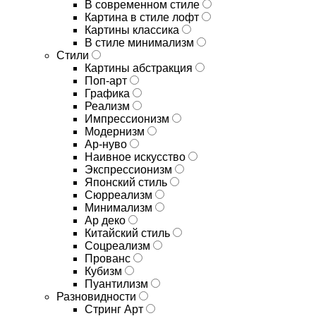
В современном стиле
Картина в стиле лофт
Картины классика
В стиле минимализм
Стили
Картины абстракция
Поп-арт
Графика
Реализм
Импрессионизм
Модернизм
Ар-нуво
Наивное искусство
Экспрессионизм
Японский стиль
Сюрреализм
Минимализм
Ар деко
Китайский стиль
Соцреализм
Прованс
Кубизм
Пуантилизм
Разновидности
Стринг Арт