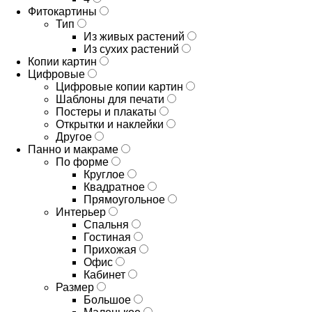
Фитокартины
Тип
Из живых растений
Из сухих растений
Копии картин
Цифровые
Цифровые копии картин
Шаблоны для печати
Постеры и плакаты
Открытки и наклейки
Другое
Панно и макраме
По форме
Круглое
Квадратное
Прямоугольное
Интерьер
Спальня
Гостиная
Прихожая
Офис
Кабинет
Размер
Большое