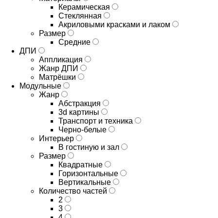
Керамическая
Стеклянная
Акриловыми красками и лаком
Размер
Средние
ДПИ
Аппликация
Жанр ДПИ
Матрёшки
Модульные
Жанр
Абстракция
3d картины
Транспорт и техника
Черно-белые
Интерьер
В гостиную и зал
Размер
Квадратные
Горизонтальные
Вертикальные
Количество частей
2
3
4