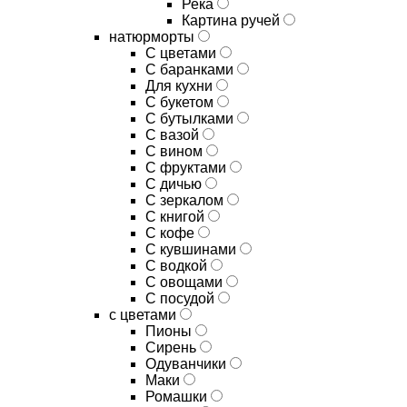
Река
Картина ручей
натюрморты
С цветами
С баранками
Для кухни
C букетом
C бутылками
C вазой
C вином
C фруктами
C дичью
C зеркалом
C книгой
C кофе
C кувшинами
C водкой
C овощами
C посудой
с цветами
Пионы
Сирень
Одуванчики
Маки
Ромашки