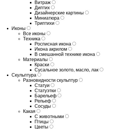
Витраж
Диптих
Дизайнерские картины
Миниатюра
Триптихи
Иконы
Все иконы
Техника
Росписная икона
Икона акрилом
В смешанной технике икона
Материалы
Краски
Сусальное золото, масло, лак
Скульптура
Разновидности скульптур
Статуи
Статуэтки
Барельеф
Рельеф
Сосуды
Какая
С животными
Птицы
Цветы