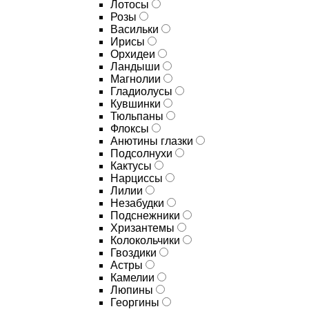
Лотосы
Розы
Васильки
Ирисы
Орхидеи
Ландыши
Магнолии
Гладиолусы
Кувшинки
Тюльпаны
Флоксы
Анютины глазки
Подсолнухи
Кактусы
Нарциссы
Лилии
Незабудки
Подснежники
Хризантемы
Колокольчики
Гвоздики
Астры
Камелии
Люпины
Георгины