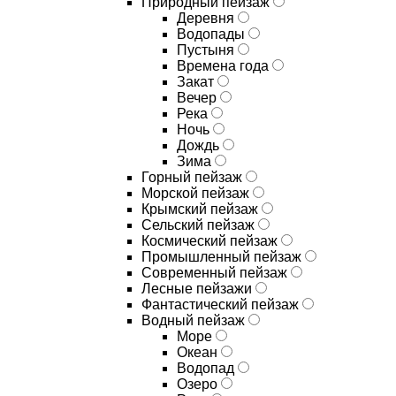
Природный пейзаж
Деревня
Водопады
Пустыня
Времена года
Закат
Вечер
Река
Ночь
Дождь
Зима
Горный пейзаж
Морской пейзаж
Крымский пейзаж
Сельский пейзаж
Космический пейзаж
Промышленный пейзаж
Современный пейзаж
Лесные пейзажи
Фантастический пейзаж
Водный пейзаж
Море
Океан
Водопад
Озеро