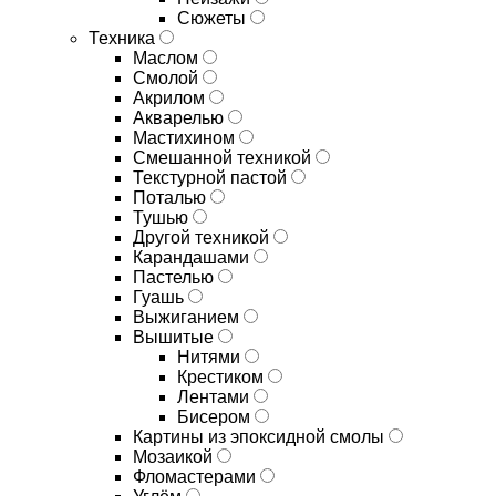
Сюжеты
Техника
Маслом
Смолой
Акрилом
Акварелью
Мастихином
Смешанной техникой
Текстурной пастой
Поталью
Тушью
Другой техникой
Карандашами
Пастелью
Гуашь
Выжиганием
Вышитые
Нитями
Крестиком
Лентами
Бисером
Картины из эпоксидной смолы
Мозаикой
Фломастерами