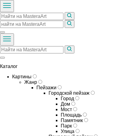
Каталог
Картины
Жанр
Пейзажи
Городской пейзаж
Город
Дом
Мост
Площадь
Памятник
Парк
Улица