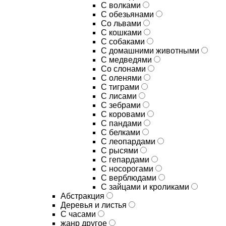
С волками
С обезьянами
Со львами
С кошками
С собаками
С домашними животными
С медведями
Со слонами
С оленями
С тиграми
С лисами
С зебрами
С коровами
С пандами
С белками
С леопардами
С рысями
С гепардами
С носорогами
С верблюдами
С зайцами и кроликами
Абстракция
Деревья и листья
С часами
жанр другое