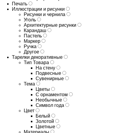
Печать
Иллюстрации и рисунки
Рисунки и чернила
Уголь
Архитектурные рисунки
Карандаш
Пастель
Маркер
Ручка
Другое
Тарелки декоративные
Тип Товара
На стену
Подвесные
Сувенирные
Тема
Цветы
С орнаментом
Необычные
Символ года
Цвет
Белый
Золотой
Цветные
Материалы