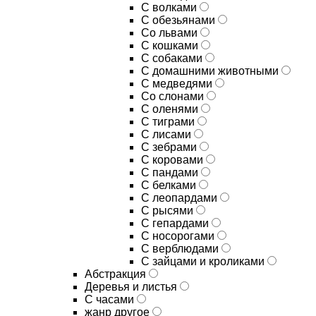
С волками
С обезьянами
Со львами
С кошками
С собаками
С домашними животными
С медведями
Со слонами
С оленями
С тиграми
С лисами
С зебрами
С коровами
С пандами
С белками
С леопардами
С рысями
С гепардами
С носорогами
С верблюдами
С зайцами и кроликами
Абстракция
Деревья и листья
С часами
жанр другое