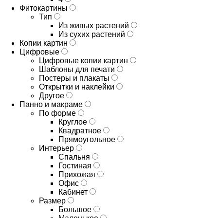
Фитокартины
Тип
Из живых растений
Из сухих растений
Копии картин
Цифровые
Цифровые копии картин
Шаблоны для печати
Постеры и плакаты
Открытки и наклейки
Другое
Панно и макраме
По форме
Круглое
Квадратное
Прямоугольное
Интерьер
Спальня
Гостиная
Прихожая
Офис
Кабинет
Размер
Большое