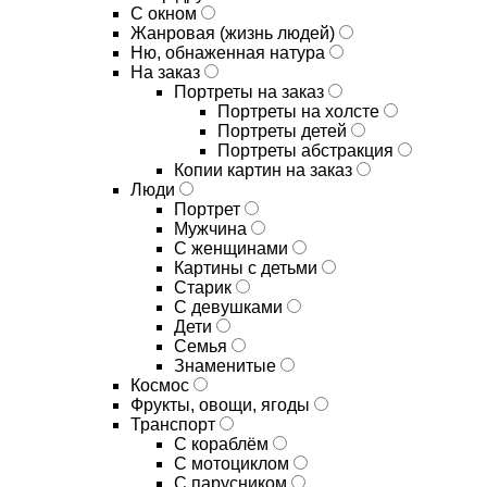
С окном
Жанровая (жизнь людей)
Ню, обнаженная натура
На заказ
Портреты на заказ
Портреты на холсте
Портреты детей
Портреты абстракция
Копии картин на заказ
Люди
Портрет
Мужчина
С женщинами
Картины с детьми
Старик
С девушками
Дети
Семья
Знаменитые
Космос
Фрукты, овощи, ягоды
Транспорт
С кораблём
С мотоциклом
С парусником