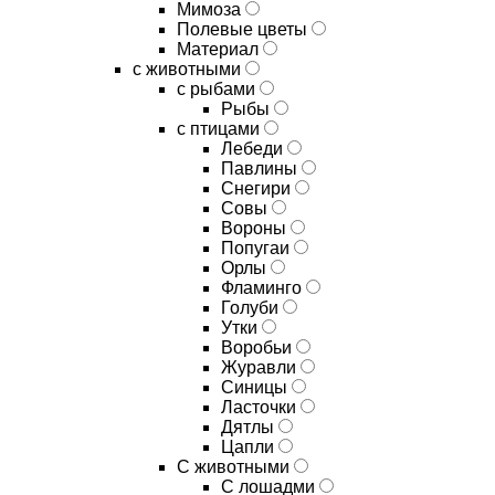
Мимоза
Полевые цветы
Материал
с животными
с рыбами
Рыбы
с птицами
Лебеди
Павлины
Снегири
Совы
Вороны
Попугаи
Орлы
Фламинго
Голуби
Утки
Воробьи
Журавли
Синицы
Ласточки
Дятлы
Цапли
С животными
С лошадми