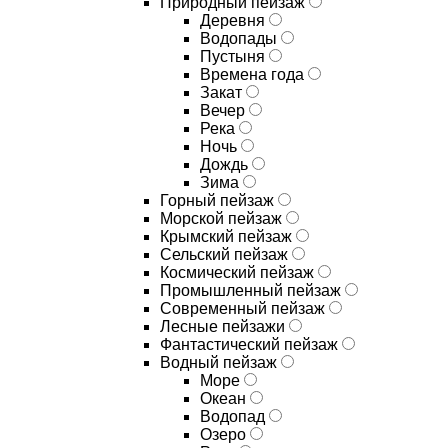
Природный пейзаж
Деревня
Водопады
Пустыня
Времена года
Закат
Вечер
Река
Ночь
Дождь
Зима
Горный пейзаж
Морской пейзаж
Крымский пейзаж
Сельский пейзаж
Космический пейзаж
Промышленный пейзаж
Современный пейзаж
Лесные пейзажи
Фантастический пейзаж
Водный пейзаж
Море
Океан
Водопад
Озеро