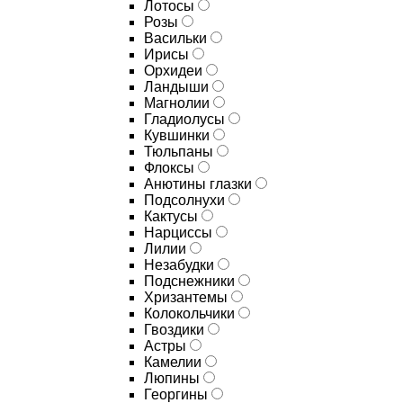
Лотосы
Розы
Васильки
Ирисы
Орхидеи
Ландыши
Магнолии
Гладиолусы
Кувшинки
Тюльпаны
Флоксы
Анютины глазки
Подсолнухи
Кактусы
Нарциссы
Лилии
Незабудки
Подснежники
Хризантемы
Колокольчики
Гвоздики
Астры
Камелии
Люпины
Георгины