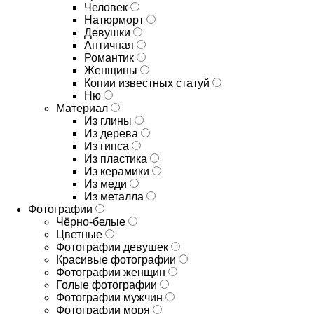
Человек
Натюрморт
Девушки
Античная
Романтик
Женщины
Копии известных статуй
Ню
Материал
Из глины
Из дерева
Из гипса
Из пластика
Из керамики
Из меди
Из металла
Фотографии
Чёрно-белые
Цветные
Фотографии девушек
Красивые фотографии
Фотографии женщин
Голые фотографии
Фотографии мужчин
Фотографии моря