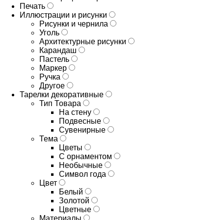
Печать
Иллюстрации и рисунки
Рисунки и чернила
Уголь
Архитектурные рисунки
Карандаш
Пастель
Маркер
Ручка
Другое
Тарелки декоративные
Тип Товара
На стену
Подвесные
Сувенирные
Тема
Цветы
С орнаментом
Необычные
Символ года
Цвет
Белый
Золотой
Цветные
Материалы