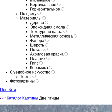
Маленькое
Вертикальное
Горизонтальное
По цвету
Материалы
Дерево
Эпоксидная смола
Текстурная паста
Металлическая основа
Фанера
Шерсть
Поталь
Акриловая краска
Пластик
Гипс
Керамика
Съедобное искусство
Торты
Фотокартины
Перейти
‹
‹
‹
Каталог
Картины
Две птицы