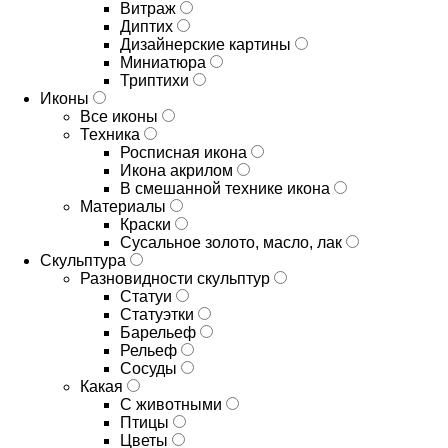
Витраж
Диптих
Дизайнерские картины
Миниатюра
Триптихи
Иконы
Все иконы
Техника
Росписная икона
Икона акрилом
В смешанной технике икона
Материалы
Краски
Сусальное золото, масло, лак
Скульптура
Разновидности скульптур
Статуи
Статуэтки
Барельеф
Рельеф
Сосуды
Какая
С животными
Птицы
Цветы