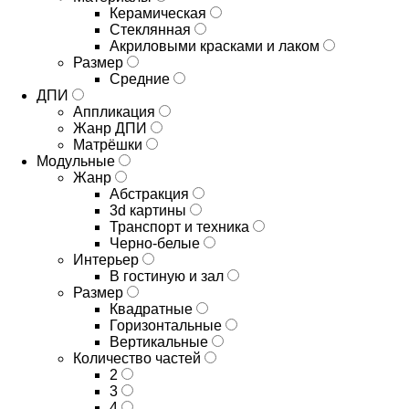
Керамическая
Стеклянная
Акриловыми красками и лаком
Размер
Средние
ДПИ
Аппликация
Жанр ДПИ
Матрёшки
Модульные
Жанр
Абстракция
3d картины
Транспорт и техника
Черно-белые
Интерьер
В гостиную и зал
Размер
Квадратные
Горизонтальные
Вертикальные
Количество частей
2
3
4