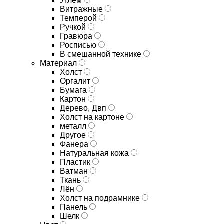
Углём
Витражные
Темперой
Ручкой
Гравюра
Росписью
В смешанной технике
Материал
Холст
Оргалит
Бумага
Картон
Дерево, Двп
Холст на картоне
металл
Другое
Фанера
Натуральная кожа
Пластик
Ватман
Ткань
Лён
Холст на подрамнике
Панель
Шелк