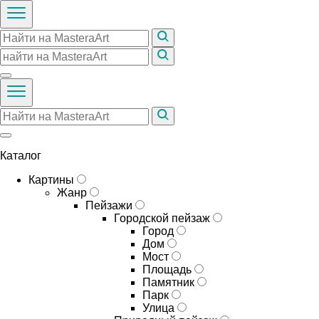
Каталог
Картины
Жанр
Пейзажи
Городской пейзаж
Город
Дом
Мост
Площадь
Памятник
Парк
Улица