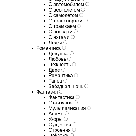
С автомобилем
С вертолетом
С самолетом
С транспортом
С трамваем
С поездом
С яхтами
Лодки
Романтика
Девушка
Любовь
Нежность
Двое
Романтика
Танец
Звёздная_ночь
Фантазия
Фантастика
Сказочное
Мультипликация
Аниме
Узоры
Существа
Строения
Пейзажи