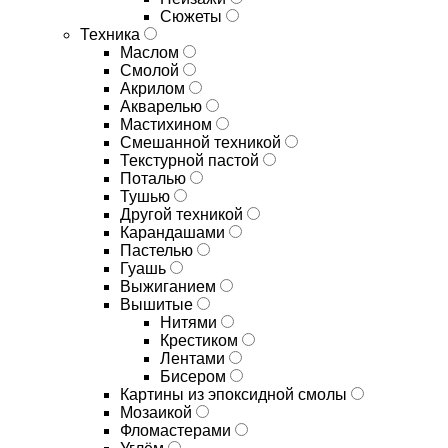
Сюжеты
Техника
Маслом
Смолой
Акрилом
Акварелью
Мастихином
Смешанной техникой
Текстурной пастой
Поталью
Тушью
Другой техникой
Карандашами
Пастелью
Гуашь
Выжиганием
Вышитые
Нитями
Крестиком
Лентами
Бисером
Картины из эпоксидной смолы
Мозаикой
Фломастерами