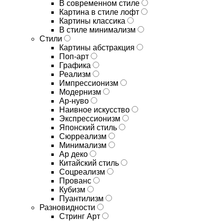
В современном стиле
Картина в стиле лофт
Картины классика
В стиле минимализм
Стили
Картины абстракция
Поп-арт
Графика
Реализм
Импрессионизм
Модернизм
Ар-нуво
Наивное искусство
Экспрессионизм
Японский стиль
Сюрреализм
Минимализм
Ар деко
Китайский стиль
Соцреализм
Прованс
Кубизм
Пуантилизм
Разновидности
Стринг Арт