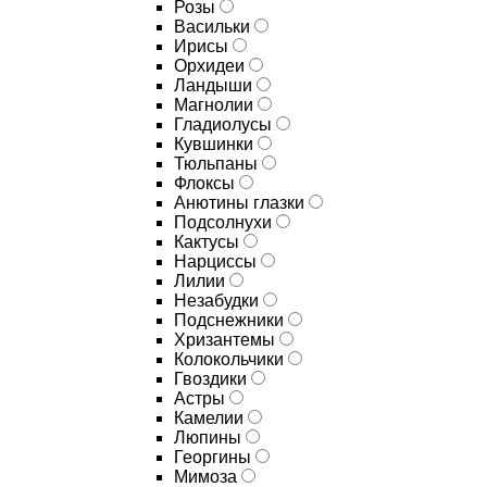
Розы
Васильки
Ирисы
Орхидеи
Ландыши
Магнолии
Гладиолусы
Кувшинки
Тюльпаны
Флоксы
Анютины глазки
Подсолнухи
Кактусы
Нарциссы
Лилии
Незабудки
Подснежники
Хризантемы
Колокольчики
Гвоздики
Астры
Камелии
Люпины
Георгины
Мимоза