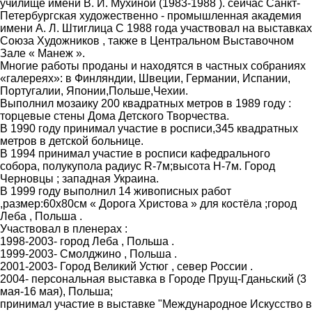
училище имени В. И. Мухиной (1983-1988 ). сейчас Санкт-
Петербургская художественно - промышленная академия
имени А. Л. Штиглица С 1988 года участвовал на выставках
Союза Художников , также в Центральном Выставочном
Зале « Манеж ».
Многие работы проданы и находятся в частных собраниях
«галереях»: в Финляндии, Швеции, Германии, Испании,
Португалии, Японии,Польше,Чехии.
Выполнил мозаику 200 квадратных метров в 1989 году :
торцевые стены Дома Детского Творчества.
В 1990 году принимал участие в росписи,345 квадратных
метров в детской больнице.
В 1994 принимал участие в росписи кафедрального
собора, полукупола радиус R-7м;высота H-7м. Город
Черновцы ; западная Украина.
В 1999 году выполнил 14 живописных работ
,размер:60х80см « Дорога Христова » для костёла ;город
Леба , Польша .
Участвовал в пленерах :
1998-2003- город Леба , Польша .
1999-2003- Смолджино , Польша .
2001-2003- Город Великий Устюг , север России .
2004- персональная выставка в Городе Прущ-Гданьский (3
мая-16 мая), Польша;
принимал участие в выставке "Международное Искусство в