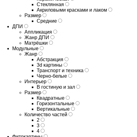
Стеклянная
Акриловыми красками и лаком
Размер
Средние
ДПИ
Аппликация
Жанр ДПИ
Матрёшки
Модульные
Жанр
Абстракция
3d картины
Транспорт и техника
Черно-белые
Интерьер
В гостиную и зал
Размер
Квадратные
Горизонтальные
Вертикальные
Количество частей
2
3
4
Фитокартины