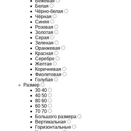
Бежевая
Белая
Чёрно-белая
Чёрная
Синяя
Розовая
Золотая
Серая
Зеленая
Оранжевая
Красная
Серебро
Желтая
Коричневая
Фиолетовая
Голубая
Размер
30 40
40 50
80 60
60 50
70 70
Большого размера
Вертикальная
Горизонтальные