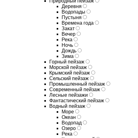
Природный пейзаж
Деревня
Водопады
Пустыня
Времена года
Закат
Вечер
Река
Ночь
Дождь
Зима
Горный пейзаж
Морской пейзаж
Крымский пейзаж
Сельский пейзаж
Промышленный пейзаж
Современный пейзаж
Лесные пейзажи
Фантастический пейзаж
Водный пейзаж
Море
Океан
Водопад
Озеро
Река