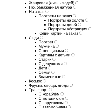
Жанровая (жизнь людей)
Ню, обнаженная натура
На заказ
Портреты на заказ
Портреты на холсте
Портреты детей
Портреты абстракция
Копии картин на заказ
Люди
Портрет
Мужчина
С женщинами
Картины с детьми
Старик
С девушками
Дети
Семья
Знаменитые
Космос
Фрукты, овощи, ягоды
Транспорт
С кораблём
С мотоциклом
С парусником
С автомобилем