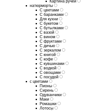
Картина ручей
натюрморты
С цветами
С баранками
Для кухни
C букетом
C бутылками
C вазой
C вином
C фруктами
C дичью
C зеркалом
C книгой
C кофе
C кувшинами
C водкой
C овощами
C посудой
с цветами
Пионы
Сирень
Одуванчики
Маки
Ромашки
Лотосы