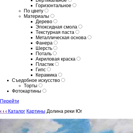
Вертикальное
Горизонтальное
По цвету
Материалы
Дерево
Эпоксидная смола
Текстурная паста
Металлическая основа
Фанера
Шерсть
Поталь
Акриловая краска
Пластик
Гипс
Керамика
Съедобное искусство
Торты
Фотокартины
Перейти
‹
‹
‹
Каталог
Картины
Долина реки Юг