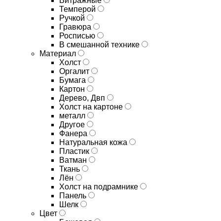
Витражные
Темперой
Ручкой
Гравюра
Росписью
В смешанной технике
Материал
Холст
Оргалит
Бумага
Картон
Дерево, Двп
Холст на картоне
металл
Другое
Фанера
Натуральная кожа
Пластик
Ватман
Ткань
Лён
Холст на подрамнике
Панель
Шелк
Цвет