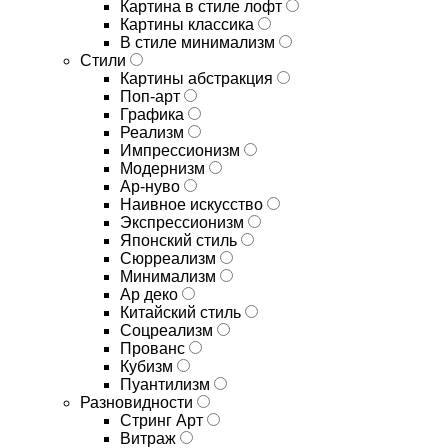
Картина в стиле лофт
Картины классика
В стиле минимализм
Стили
Картины абстракция
Поп-арт
Графика
Реализм
Импрессионизм
Модернизм
Ар-нуво
Наивное искусство
Экспрессионизм
Японский стиль
Сюрреализм
Минимализм
Ар деко
Китайский стиль
Соцреализм
Прованс
Кубизм
Пуантилизм
Разновидности
Стринг Арт
Витраж