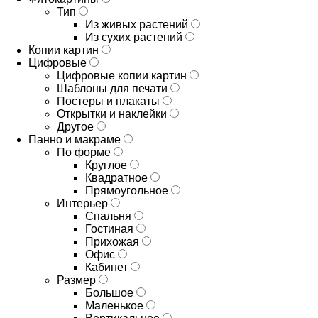
Тип
Из живых растений
Из сухих растений
Копии картин
Цифровые
Цифровые копии картин
Шаблоны для печати
Постеры и плакаты
Открытки и наклейки
Другое
Панно и макраме
По форме
Круглое
Квадратное
Прямоугольное
Интерьер
Спальня
Гостиная
Прихожая
Офис
Кабинет
Размер
Большое
Маленькое