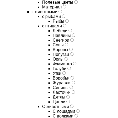
Полевые цветы
Материал
с животными
с рыбами
Рыбы
с птицами
Лебеди
Павлины
Снегири
Совы
Вороны
Попугаи
Орлы
Фламинго
Голуби
Утки
Воробьи
Журавли
Синицы
Ласточки
Дятлы
Цапли
С животными
С лошадми
С волками