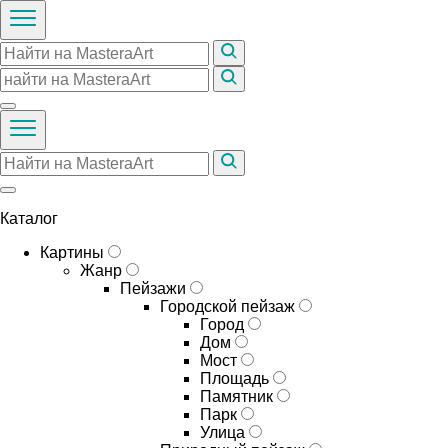
Каталог
Картины
Жанр
Пейзажи
Городской пейзаж
Город
Дом
Мост
Площадь
Памятник
Парк
Улица