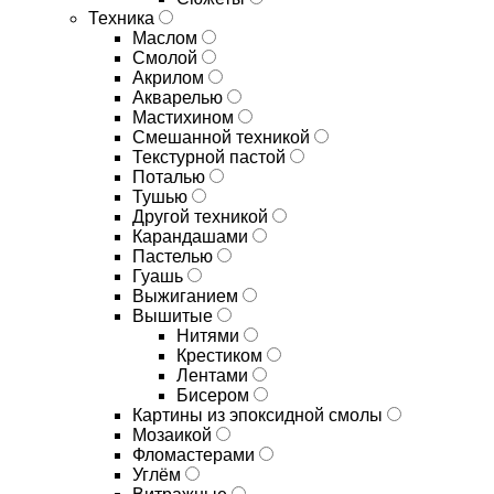
Техника
Маслом
Смолой
Акрилом
Акварелью
Мастихином
Смешанной техникой
Текстурной пастой
Поталью
Тушью
Другой техникой
Карандашами
Пастелью
Гуашь
Выжиганием
Вышитые
Нитями
Крестиком
Лентами
Бисером
Картины из эпоксидной смолы
Мозаикой
Фломастерами
Углём