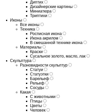
Диптих
Дизайнерские картины
Миниатюра
Триптихи
Иконы
Все иконы
Техника
Росписная икона
Икона акрилом
В смешанной технике икона
Материалы
Краски
Сусальное золото, масло, лак
Скульптура
Разновидности скульптур
Статуи
Статуэтки
Барельеф
Рельеф
Сосуды
Какая
С животными
Птицы
Цветы
Человек