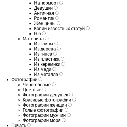
Натюрморт
Девушки
Античная
Романтик
Женщины
Копии известных статуй
Ню
Материал
Из глины
Из дерева
Из гипса
Из пластика
Из керамики
Из меди
Из металла
Фотографии
Чёрно-белые
Цветные
Фотографии девушек
Красивые фотографии
Фотографии женщин
Голые фотографии
Фотографии мужчин
Фотографии моря
Печать