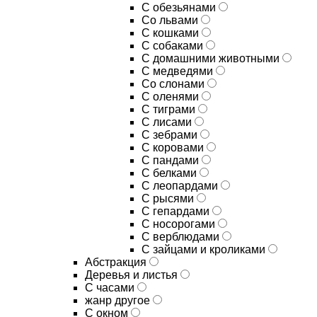
С обезьянами
Со львами
С кошками
С собаками
С домашними животными
С медведями
Со слонами
С оленями
С тиграми
С лисами
С зебрами
С коровами
С пандами
С белками
С леопардами
С рысями
С гепардами
С носорогами
С верблюдами
С зайцами и кроликами
Абстракция
Деревья и листья
С часами
жанр другое
С окном