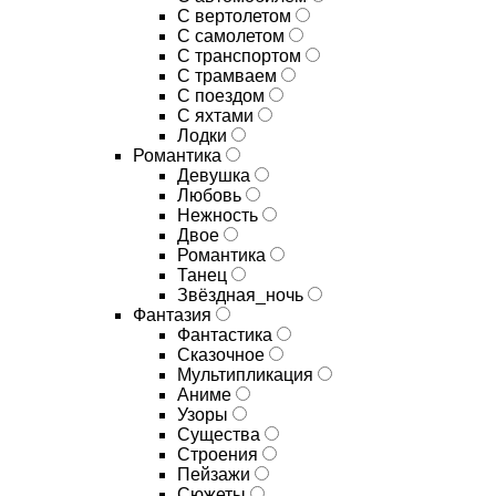
С вертолетом
С самолетом
С транспортом
С трамваем
С поездом
С яхтами
Лодки
Романтика
Девушка
Любовь
Нежность
Двое
Романтика
Танец
Звёздная_ночь
Фантазия
Фантастика
Сказочное
Мультипликация
Аниме
Узоры
Существа
Строения
Пейзажи
Сюжеты