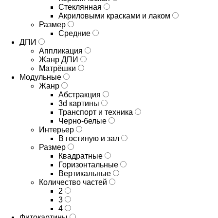
Стеклянная
Акриловыми красками и лаком
Размер
Средние
ДПИ
Аппликация
Жанр ДПИ
Матрёшки
Модульные
Жанр
Абстракция
3d картины
Транспорт и техника
Черно-белые
Интерьер
В гостиную и зал
Размер
Квадратные
Горизонтальные
Вертикальные
Количество частей
2
3
4
Фитокартины