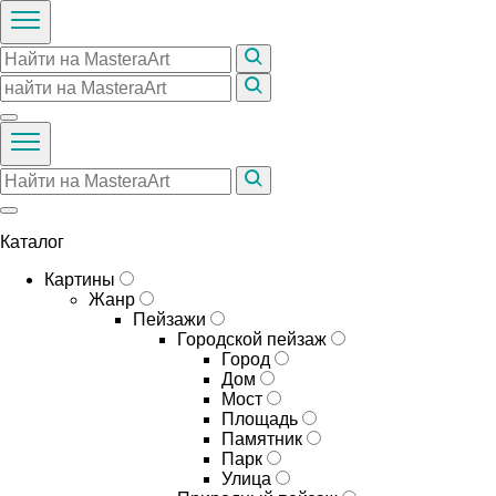
Каталог
Картины
Жанр
Пейзажи
Городской пейзаж
Город
Дом
Мост
Площадь
Памятник
Парк
Улица