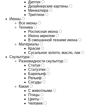
Диптих
Дизайнерские картины
Миниатюра
Триптихи
Иконы
Все иконы
Техника
Росписная икона
Икона акрилом
В смешанной технике икона
Материалы
Краски
Сусальное золото, масло, лак
Скульптура
Разновидности скульптур
Статуи
Статуэтки
Барельеф
Рельеф
Сосуды
Какая
С животными
Птицы
Цветы
Человек