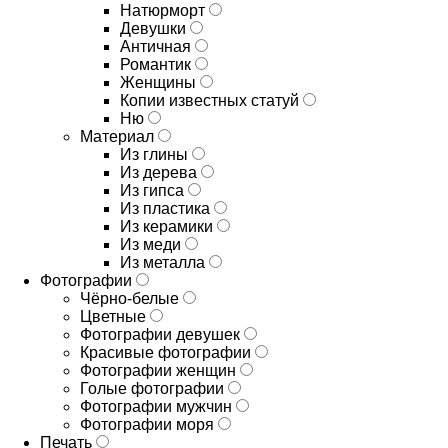
Натюрморт
Девушки
Античная
Романтик
Женщины
Копии известных статуй
Ню
Материал
Из глины
Из дерева
Из гипса
Из пластика
Из керамики
Из меди
Из металла
Фотографии
Чёрно-белые
Цветные
Фотографии девушек
Красивые фотографии
Фотографии женщин
Голые фотографии
Фотографии мужчин
Фотографии моря
Печать