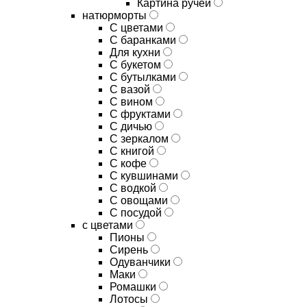
Картина ручей
натюрморты
С цветами
С баранками
Для кухни
C букетом
C бутылками
C вазой
C вином
C фруктами
C дичью
C зеркалом
C книгой
C кофе
C кувшинами
C водкой
C овощами
C посудой
с цветами
Пионы
Сирень
Одуванчики
Маки
Ромашки
Лотосы