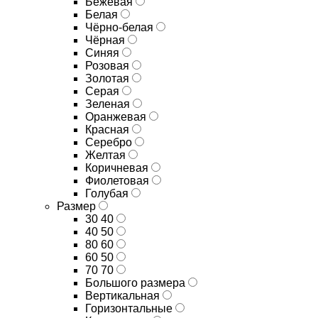
Бежевая
Белая
Чёрно-белая
Чёрная
Синяя
Розовая
Золотая
Серая
Зеленая
Оранжевая
Красная
Серебро
Желтая
Коричневая
Фиолетовая
Голубая
Размер
30 40
40 50
80 60
60 50
70 70
Большого размера
Вертикальная
Горизонтальные