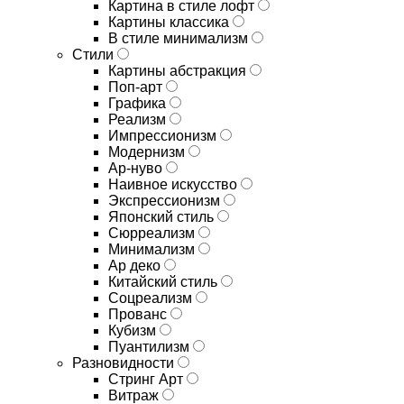
Картина в стиле лофт
Картины классика
В стиле минимализм
Стили
Картины абстракция
Поп-арт
Графика
Реализм
Импрессионизм
Модернизм
Ар-нуво
Наивное искусство
Экспрессионизм
Японский стиль
Сюрреализм
Минимализм
Ар деко
Китайский стиль
Соцреализм
Прованс
Кубизм
Пуантилизм
Разновидности
Стринг Арт
Витраж