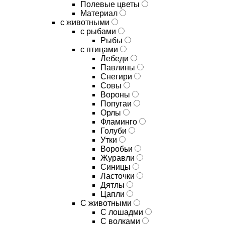
Полевые цветы
Материал
с животными
с рыбами
Рыбы
с птицами
Лебеди
Павлины
Снегири
Совы
Вороны
Попугаи
Орлы
Фламинго
Голуби
Утки
Воробьи
Журавли
Синицы
Ласточки
Дятлы
Цапли
С животными
С лошадми
С волками