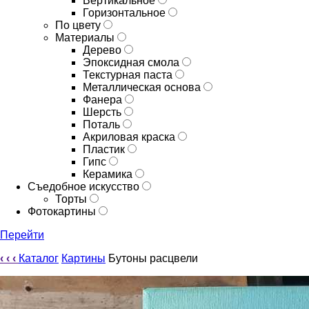
Вертикальное
Горизонтальное
По цвету
Материалы
Дерево
Эпоксидная смола
Текстурная паста
Металлическая основа
Фанера
Шерсть
Поталь
Акриловая краска
Пластик
Гипс
Керамика
Съедобное искусство
Торты
Фотокартины
Перейти
‹
‹
‹
Каталог
Картины
Бутоны расцвели