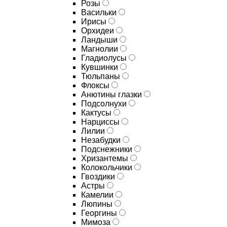
Розы
Васильки
Ирисы
Орхидеи
Ландыши
Магнолии
Гладиолусы
Кувшинки
Тюльпаны
Флоксы
Анютины глазки
Подсолнухи
Кактусы
Нарциссы
Лилии
Незабудки
Подснежники
Хризантемы
Колокольчики
Гвоздики
Астры
Камелии
Люпины
Георгины
Мимоза