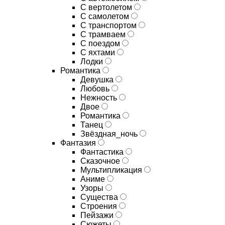
С вертолетом
С самолетом
С транспортом
С трамваем
С поездом
С яхтами
Лодки
Романтика
Девушка
Любовь
Нежность
Двое
Романтика
Танец
Звёздная_ночь
Фантазия
Фантастика
Сказочное
Мультипликация
Аниме
Узоры
Существа
Строения
Пейзажи
Сюжеты