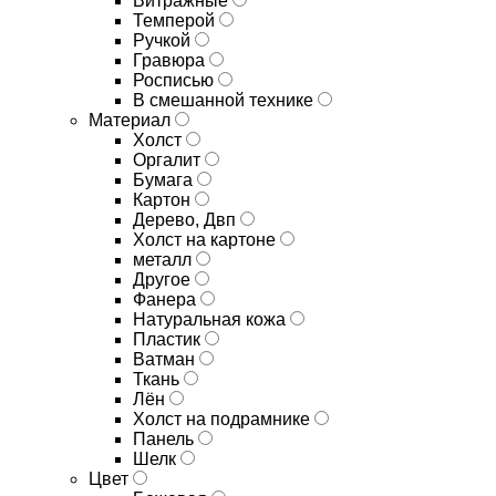
Витражные
Темперой
Ручкой
Гравюра
Росписью
В смешанной технике
Материал
Холст
Оргалит
Бумага
Картон
Дерево, Двп
Холст на картоне
металл
Другое
Фанера
Натуральная кожа
Пластик
Ватман
Ткань
Лён
Холст на подрамнике
Панель
Шелк
Цвет