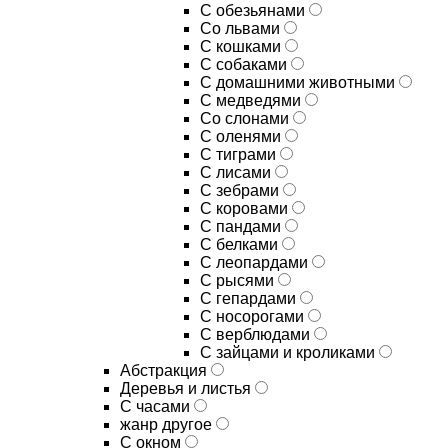
С обезьянами
Со львами
С кошками
С собаками
С домашними животными
С медведями
Со слонами
С оленями
С тиграми
С лисами
С зебрами
С коровами
С пандами
С белками
С леопардами
С рысями
С гепардами
С носорогами
С верблюдами
С зайцами и кроликами
Абстракция
Деревья и листья
С часами
жанр другое
С окном