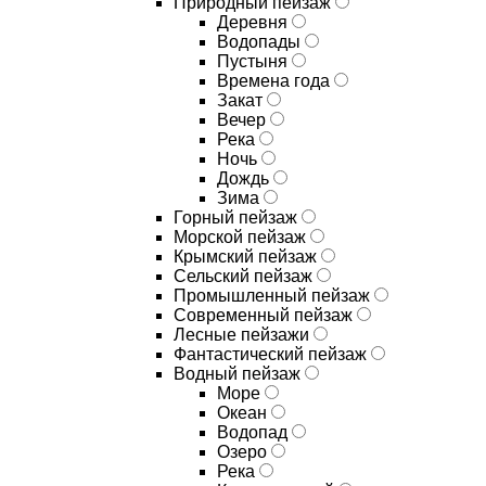
Природный пейзаж
Деревня
Водопады
Пустыня
Времена года
Закат
Вечер
Река
Ночь
Дождь
Зима
Горный пейзаж
Морской пейзаж
Крымский пейзаж
Сельский пейзаж
Промышленный пейзаж
Современный пейзаж
Лесные пейзажи
Фантастический пейзаж
Водный пейзаж
Море
Океан
Водопад
Озеро
Река