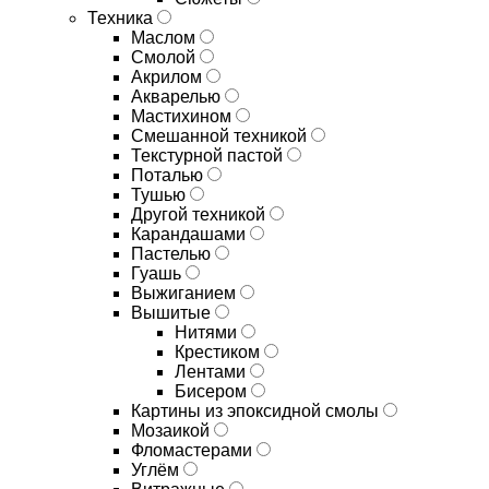
Техника
Маслом
Смолой
Акрилом
Акварелью
Мастихином
Смешанной техникой
Текстурной пастой
Поталью
Тушью
Другой техникой
Карандашами
Пастелью
Гуашь
Выжиганием
Вышитые
Нитями
Крестиком
Лентами
Бисером
Картины из эпоксидной смолы
Мозаикой
Фломастерами
Углём