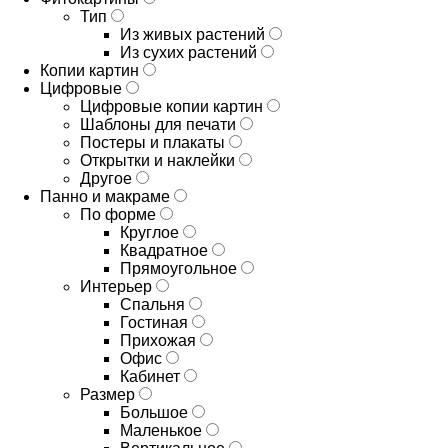
Тип
Из живых растений
Из сухих растений
Копии картин
Цифровые
Цифровые копии картин
Шаблоны для печати
Постеры и плакаты
Открытки и наклейки
Другое
Панно и макраме
По форме
Круглое
Квадратное
Прямоугольное
Интерьер
Спальня
Гостиная
Прихожая
Офис
Кабинет
Размер
Большое
Маленькое