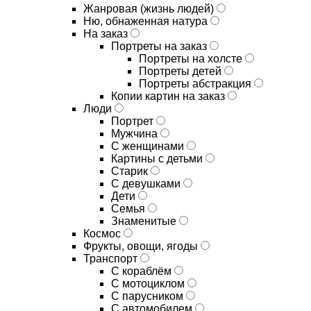
Жанровая (жизнь людей)
Ню, обнаженная натура
На заказ
Портреты на заказ
Портреты на холсте
Портреты детей
Портреты абстракция
Копии картин на заказ
Люди
Портрет
Мужчина
С женщинами
Картины с детьми
Старик
С девушками
Дети
Семья
Знаменитые
Космос
Фрукты, овощи, ягоды
Транспорт
С кораблём
С мотоциклом
С парусником
С автомобилем