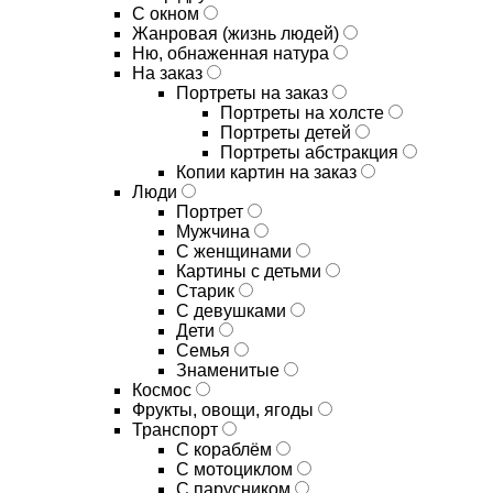
С окном
Жанровая (жизнь людей)
Ню, обнаженная натура
На заказ
Портреты на заказ
Портреты на холсте
Портреты детей
Портреты абстракция
Копии картин на заказ
Люди
Портрет
Мужчина
С женщинами
Картины с детьми
Старик
С девушками
Дети
Семья
Знаменитые
Космос
Фрукты, овощи, ягоды
Транспорт
С кораблём
С мотоциклом
С парусником