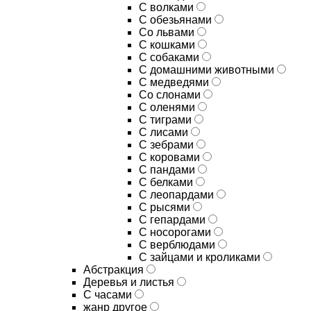
С волками
С обезьянами
Со львами
С кошками
С собаками
С домашними животными
С медведями
Со слонами
С оленями
С тиграми
С лисами
С зебрами
С коровами
С пандами
С белками
С леопардами
С рысями
С гепардами
С носорогами
С верблюдами
С зайцами и кроликами
Абстракция
Деревья и листья
С часами
жанр другое