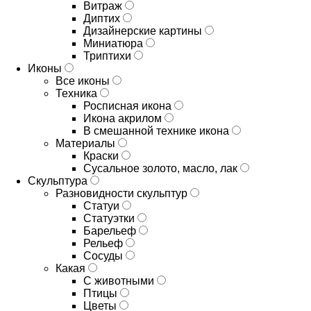
Витраж
Диптих
Дизайнерские картины
Миниатюра
Триптихи
Иконы
Все иконы
Техника
Росписная икона
Икона акрилом
В смешанной технике икона
Материалы
Краски
Сусальное золото, масло, лак
Скульптура
Разновидности скульптур
Статуи
Статуэтки
Барельеф
Рельеф
Сосуды
Какая
С животными
Птицы
Цветы