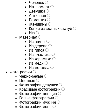
Человек
Натюрморт
Девушки
Античная
Романтик
Женщины
Копии известных статуй
Ню
Материал
Из глины
Из дерева
Из гипса
Из пластика
Из керамики
Из меди
Из металла
Фотографии
Чёрно-белые
Цветные
Фотографии девушек
Красивые фотографии
Фотографии женщин
Голые фотографии
Фотографии мужчин
Фотографии моря