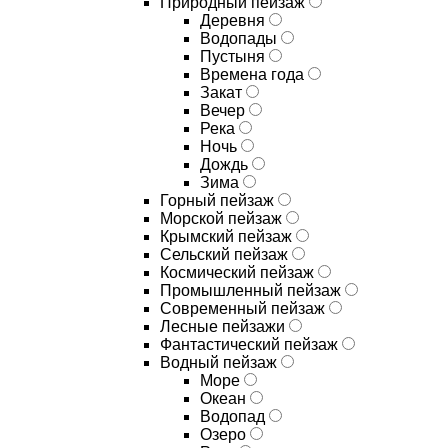
Природный пейзаж
Деревня
Водопады
Пустыня
Времена года
Закат
Вечер
Река
Ночь
Дождь
Зима
Горный пейзаж
Морской пейзаж
Крымский пейзаж
Сельский пейзаж
Космический пейзаж
Промышленный пейзаж
Современный пейзаж
Лесные пейзажи
Фантастический пейзаж
Водный пейзаж
Море
Океан
Водопад
Озеро