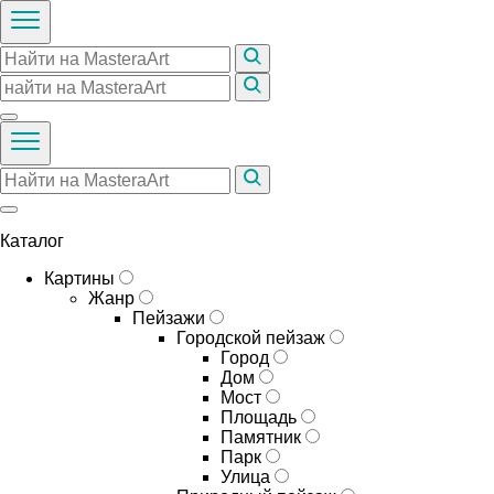
Каталог
Картины
Жанр
Пейзажи
Городской пейзаж
Город
Дом
Мост
Площадь
Памятник
Парк
Улица