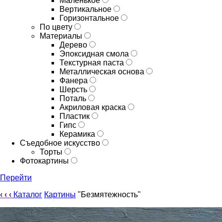
Маленькое
Вертикальное
Горизонтальное
По цвету
Материалы
Дерево
Эпоксидная смола
Текстурная паста
Металлическая основа
Фанера
Шерсть
Поталь
Акриловая краска
Пластик
Гипс
Керамика
Съедобное искусство
Торты
Фотокартины
Перейти
‹
‹
‹
Каталог
Картины
"Безмятежность"