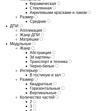
Керамическая
Стеклянная
Акриловыми красками и лаком
Размер
Средние
ДПИ
Аппликация
Жанр ДПИ
Матрёшки
Модульные
Жанр
Абстракция
3d картины
Транспорт и техника
Черно-белые
Интерьер
В гостиную и зал
Размер
Квадратные
Горизонтальные
Вертикальные
Количество частей
2
3
4