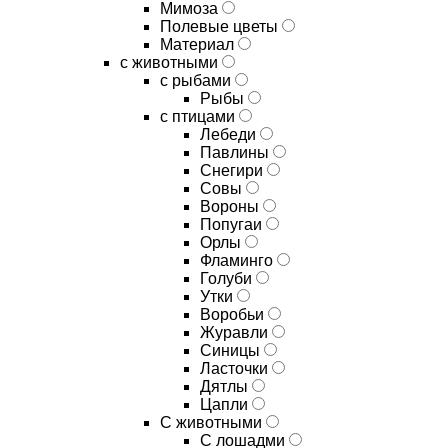
Мимоза
Полевые цветы
Материал
с животными
с рыбами
Рыбы
с птицами
Лебеди
Павлины
Снегири
Совы
Вороны
Попугаи
Орлы
Фламинго
Голуби
Утки
Воробьи
Журавли
Синицы
Ласточки
Дятлы
Цапли
С животными
С лошадми