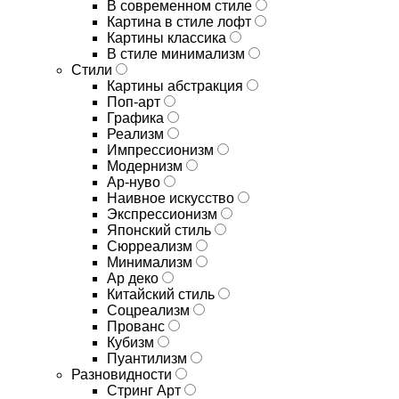
В современном стиле
Картина в стиле лофт
Картины классика
В стиле минимализм
Стили
Картины абстракция
Поп-арт
Графика
Реализм
Импрессионизм
Модернизм
Ар-нуво
Наивное искусство
Экспрессионизм
Японский стиль
Сюрреализм
Минимализм
Ар деко
Китайский стиль
Соцреализм
Прованс
Кубизм
Пуантилизм
Разновидности
Стринг Арт