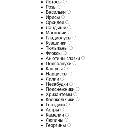
Лотосы
Розы
Васильки
Ирисы
Орхидеи
Ландыши
Магнолии
Гладиолусы
Кувшинки
Тюльпаны
Флоксы
Анютины глазки
Подсолнухи
Кактусы
Нарциссы
Лилии
Незабудки
Подснежники
Хризантемы
Колокольчики
Гвоздики
Астры
Камелии
Люпины
Георгины