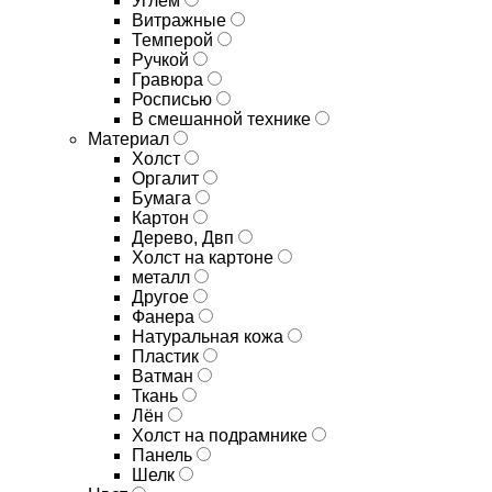
Углём
Витражные
Темперой
Ручкой
Гравюра
Росписью
В смешанной технике
Материал
Холст
Оргалит
Бумага
Картон
Дерево, Двп
Холст на картоне
металл
Другое
Фанера
Натуральная кожа
Пластик
Ватман
Ткань
Лён
Холст на подрамнике
Панель
Шелк