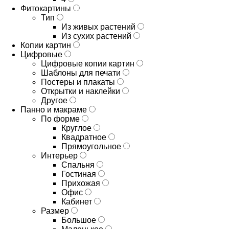
Фитокартины
Тип
Из живых растений
Из сухих растений
Копии картин
Цифровые
Цифровые копии картин
Шаблоны для печати
Постеры и плакаты
Открытки и наклейки
Другое
Панно и макраме
По форме
Круглое
Квадратное
Прямоугольное
Интерьер
Спальня
Гостиная
Прихожая
Офис
Кабинет
Размер
Большое