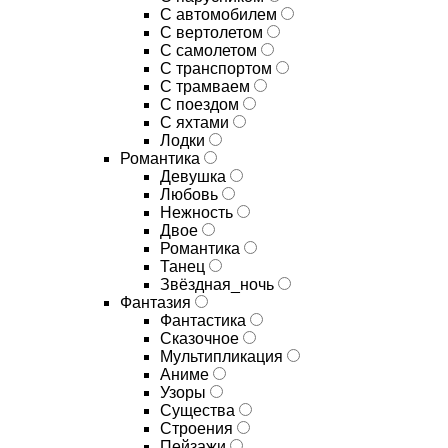
С автомобилем
С вертолетом
С самолетом
С транспортом
С трамваем
С поездом
С яхтами
Лодки
Романтика
Девушка
Любовь
Нежность
Двое
Романтика
Танец
Звёздная_ночь
Фантазия
Фантастика
Сказочное
Мультипликация
Аниме
Узоры
Существа
Строения
Пейзажи