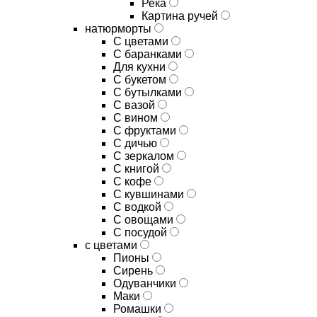
Река
Картина ручей
натюрморты
С цветами
С баранками
Для кухни
C букетом
C бутылками
C вазой
C вином
C фруктами
C дичью
C зеркалом
C книгой
C кофе
C кувшинами
C водкой
C овощами
C посудой
с цветами
Пионы
Сирень
Одуванчики
Маки
Ромашки