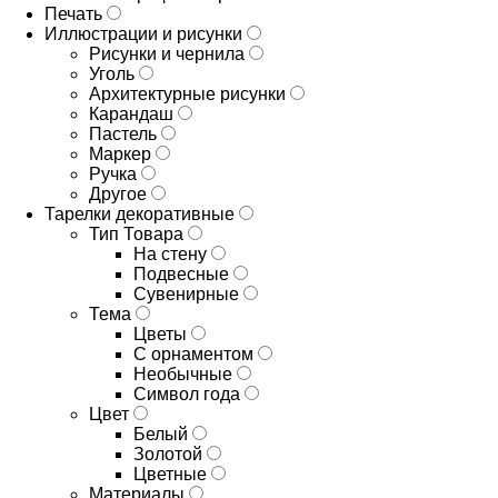
Печать
Иллюстрации и рисунки
Рисунки и чернила
Уголь
Архитектурные рисунки
Карандаш
Пастель
Маркер
Ручка
Другое
Тарелки декоративные
Тип Товара
На стену
Подвесные
Сувенирные
Тема
Цветы
С орнаментом
Необычные
Символ года
Цвет
Белый
Золотой
Цветные
Материалы