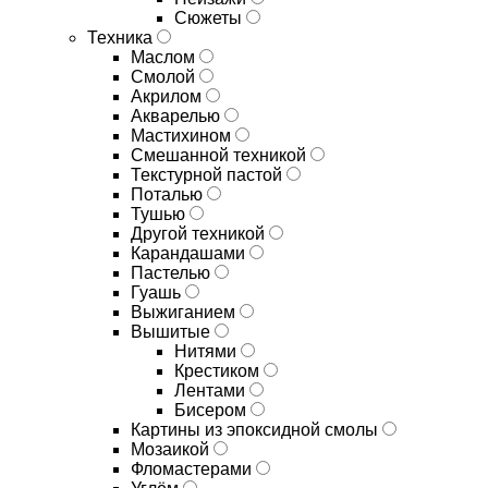
Сюжеты
Техника
Маслом
Смолой
Акрилом
Акварелью
Мастихином
Смешанной техникой
Текстурной пастой
Поталью
Тушью
Другой техникой
Карандашами
Пастелью
Гуашь
Выжиганием
Вышитые
Нитями
Крестиком
Лентами
Бисером
Картины из эпоксидной смолы
Мозаикой
Фломастерами