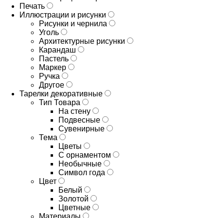
Печать
Иллюстрации и рисунки
Рисунки и чернила
Уголь
Архитектурные рисунки
Карандаш
Пастель
Маркер
Ручка
Другое
Тарелки декоративные
Тип Товара
На стену
Подвесные
Сувенирные
Тема
Цветы
С орнаментом
Необычные
Символ года
Цвет
Белый
Золотой
Цветные
Материалы