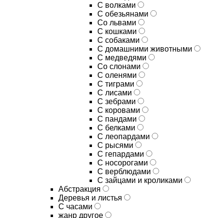
С волками
С обезьянами
Со львами
С кошками
С собаками
С домашними животными
С медведями
Со слонами
С оленями
С тиграми
С лисами
С зебрами
С коровами
С пандами
С белками
С леопардами
С рысями
С гепардами
С носорогами
С верблюдами
С зайцами и кроликами
Абстракция
Деревья и листья
С часами
жанр другое