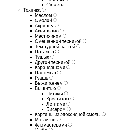
Сюжеты
Техника
Маслом
Смолой
Акрилом
Акварелью
Мастихином
Смешанной техникой
Текстурной пастой
Поталью
Тушью
Другой техникой
Карандашами
Пастелью
Гуашь
Выжиганием
Вышитые
Нитями
Крестиком
Лентами
Бисером
Картины из эпоксидной смолы
Мозаикой
Фломастерами