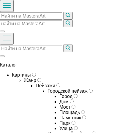
Каталог
Картины
Жанр
Пейзажи
Городской пейзаж
Город
Дом
Мост
Площадь
Памятник
Парк
Улица