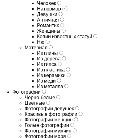
Человек
Натюрморт
Девушки
Античная
Романтик
Женщины
Копии известных статуй
Ню
Материал
Из глины
Из дерева
Из гипса
Из пластика
Из керамики
Из меди
Из металла
Фотографии
Чёрно-белые
Цветные
Фотографии девушек
Красивые фотографии
Фотографии женщин
Голые фотографии
Фотографии мужчин
Фотографии моря