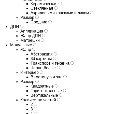
Керамическая
Стеклянная
Акриловыми красками и лаком
Размер
Средние
ДПИ
Аппликация
Жанр ДПИ
Матрёшки
Модульные
Жанр
Абстракция
3d картины
Транспорт и техника
Черно-белые
Интерьер
В гостиную и зал
Размер
Квадратные
Горизонтальные
Вертикальные
Количество частей
2
3
4