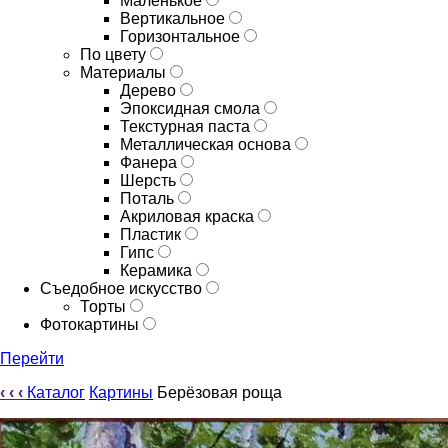
Маленькое
Вертикальное
Горизонтальное
По цвету
Материалы
Дерево
Эпоксидная смола
Текстурная паста
Металлическая основа
Фанера
Шерсть
Поталь
Акриловая краска
Пластик
Гипс
Керамика
Съедобное искусство
Торты
Фотокартины
Перейти
‹
‹
‹
Каталог
Картины
Берёзовая роща