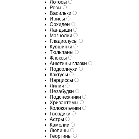
Лотосы
Розы
Васильки
Ирисы
Орхидеи
Ландыши
Магнолии
Гладиолусы
Кувшинки
Тюльпаны
Флоксы
Анютины глазки
Подсолнухи
Кактусы
Нарциссы
Лилии
Незабудки
Подснежники
Хризантемы
Колокольчики
Гвоздики
Астры
Камелии
Люпины
Георгины