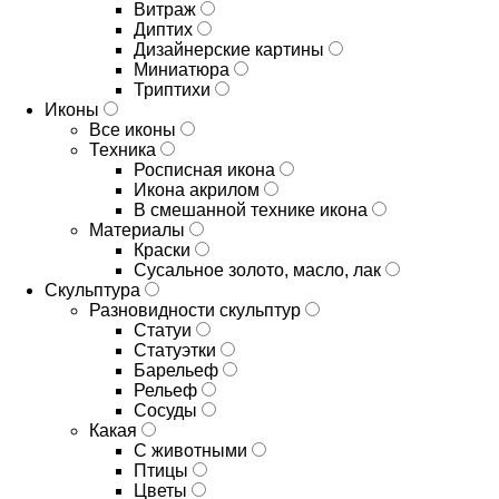
Витраж
Диптих
Дизайнерские картины
Миниатюра
Триптихи
Иконы
Все иконы
Техника
Росписная икона
Икона акрилом
В смешанной технике икона
Материалы
Краски
Сусальное золото, масло, лак
Скульптура
Разновидности скульптур
Статуи
Статуэтки
Барельеф
Рельеф
Сосуды
Какая
С животными
Птицы
Цветы