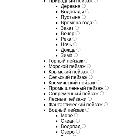
Природный пейзаж
Деревня
Водопады
Пустыня
Времена года
Закат
Вечер
Река
Ночь
Дождь
Зима
Горный пейзаж
Морской пейзаж
Крымский пейзаж
Сельский пейзаж
Космический пейзаж
Промышленный пейзаж
Современный пейзаж
Лесные пейзажи
Фантастический пейзаж
Водный пейзаж
Море
Океан
Водопад
Озеро