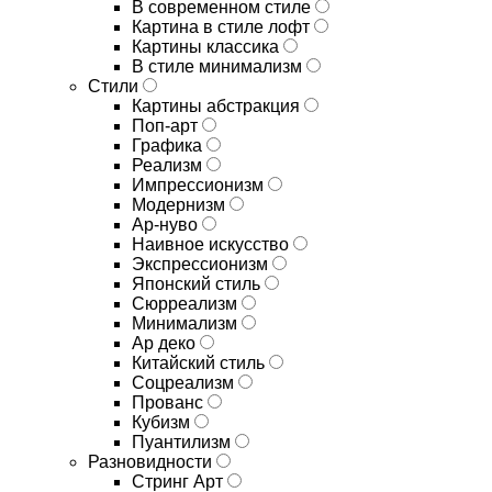
В современном стиле
Картина в стиле лофт
Картины классика
В стиле минимализм
Стили
Картины абстракция
Поп-арт
Графика
Реализм
Импрессионизм
Модернизм
Ар-нуво
Наивное искусство
Экспрессионизм
Японский стиль
Сюрреализм
Минимализм
Ар деко
Китайский стиль
Соцреализм
Прованс
Кубизм
Пуантилизм
Разновидности
Стринг Арт