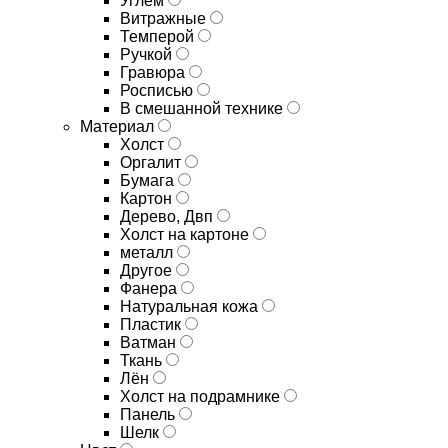
Углём
Витражные
Темперой
Ручкой
Гравюра
Росписью
В смешанной технике
Материал
Холст
Оргалит
Бумага
Картон
Дерево, Двп
Холст на картоне
металл
Другое
Фанера
Натуральная кожа
Пластик
Ватман
Ткань
Лён
Холст на подрамнике
Панель
Шелк