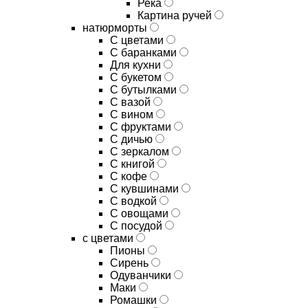
Река
Картина ручей
натюрморты
С цветами
С баранками
Для кухни
C букетом
C бутылками
C вазой
C вином
C фруктами
C дичью
C зеркалом
C книгой
C кофе
C кувшинами
C водкой
C овощами
C посудой
с цветами
Пионы
Сирень
Одуванчики
Маки
Ромашки