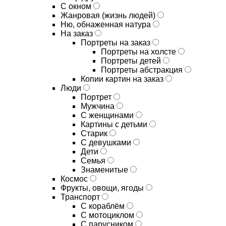
С окном
Жанровая (жизнь людей)
Ню, обнаженная натура
На заказ
Портреты на заказ
Портреты на холсте
Портреты детей
Портреты абстракция
Копии картин на заказ
Люди
Портрет
Мужчина
С женщинами
Картины с детьми
Старик
С девушками
Дети
Семья
Знаменитые
Космос
Фрукты, овощи, ягоды
Транспорт
С кораблём
С мотоциклом
С парусником