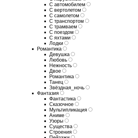
С автомобилем
С вертолетом
С самолетом
С транспортом
С трамваем
С поездом
С яхтами
Лодки
Романтика
Девушка
Любовь
Нежность
Двое
Романтика
Танец
Звёздная_ночь
Фантазия
Фантастика
Сказочное
Мультипликация
Аниме
Узоры
Существа
Строения
Пейзажи