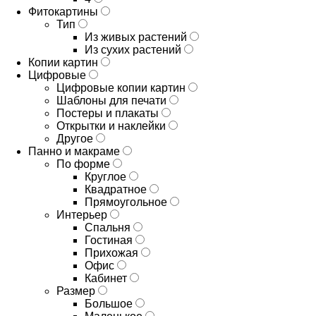
Фитокартины
Тип
Из живых растений
Из сухих растений
Копии картин
Цифровые
Цифровые копии картин
Шаблоны для печати
Постеры и плакаты
Открытки и наклейки
Другое
Панно и макраме
По форме
Круглое
Квадратное
Прямоугольное
Интерьер
Спальня
Гостиная
Прихожая
Офис
Кабинет
Размер
Большое