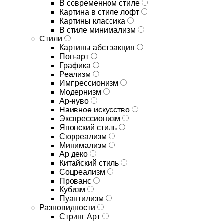
В современном стиле
Картина в стиле лофт
Картины классика
В стиле минимализм
Стили
Картины абстракция
Поп-арт
Графика
Реализм
Импрессионизм
Модернизм
Ар-нуво
Наивное искусство
Экспрессионизм
Японский стиль
Сюрреализм
Минимализм
Ар деко
Китайский стиль
Соцреализм
Прованс
Кубизм
Пуантилизм
Разновидности
Стринг Арт