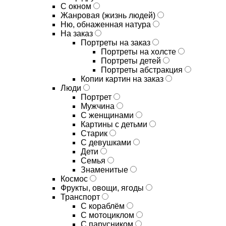
С окном
Жанровая (жизнь людей)
Ню, обнаженная натура
На заказ
Портреты на заказ
Портреты на холсте
Портреты детей
Портреты абстракция
Копии картин на заказ
Люди
Портрет
Мужчина
С женщинами
Картины с детьми
Старик
С девушками
Дети
Семья
Знаменитые
Космос
Фрукты, овощи, ягоды
Транспорт
С кораблём
С мотоциклом
С парусником