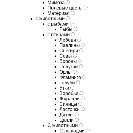
Мимоза
Полевые цветы
Материал
с животными
с рыбами
Рыбы
с птицами
Лебеди
Павлины
Снегири
Совы
Вороны
Попугаи
Орлы
Фламинго
Голуби
Утки
Воробьи
Журавли
Синицы
Ласточки
Дятлы
Цапли
С животными
С лошадми