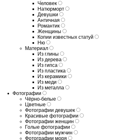
Человек
Натюрморт
Девушки
Античная
Романтик
Женщины
Копии известных статуй
Ню
Материал
Из глины
Из дерева
Из гипса
Из пластика
Из керамики
Из меди
Из металла
Фотографии
Чёрно-белые
Цветные
Фотографии девушек
Красивые фотографии
Фотографии женщин
Голые фотографии
Фотографии мужчин
Фотографии моря