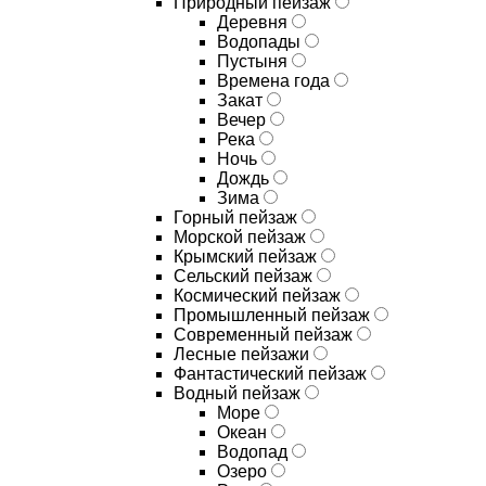
Природный пейзаж
Деревня
Водопады
Пустыня
Времена года
Закат
Вечер
Река
Ночь
Дождь
Зима
Горный пейзаж
Морской пейзаж
Крымский пейзаж
Сельский пейзаж
Космический пейзаж
Промышленный пейзаж
Современный пейзаж
Лесные пейзажи
Фантастический пейзаж
Водный пейзаж
Море
Океан
Водопад
Озеро