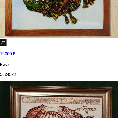
16000 ₽
Рыба
56x45x2