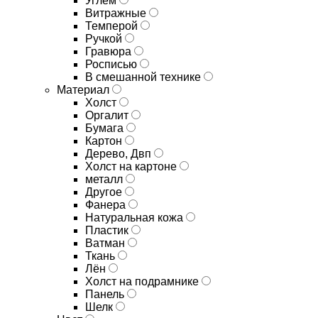
Углём
Витражные
Темперой
Ручкой
Гравюра
Росписью
В смешанной технике
Материал
Холст
Оргалит
Бумага
Картон
Дерево, Двп
Холст на картоне
металл
Другое
Фанера
Натуральная кожа
Пластик
Ватман
Ткань
Лён
Холст на подрамнике
Панель
Шелк