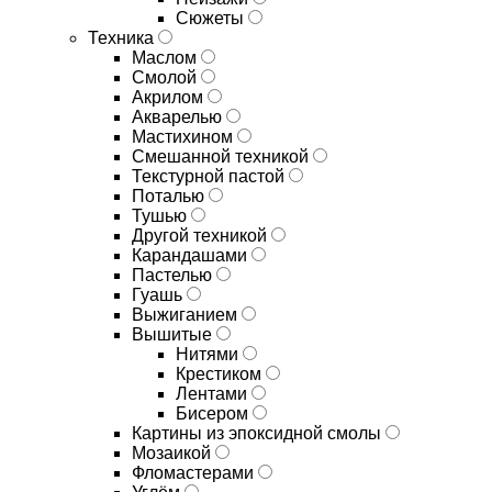
Сюжеты
Техника
Маслом
Смолой
Акрилом
Акварелью
Мастихином
Смешанной техникой
Текстурной пастой
Поталью
Тушью
Другой техникой
Карандашами
Пастелью
Гуашь
Выжиганием
Вышитые
Нитями
Крестиком
Лентами
Бисером
Картины из эпоксидной смолы
Мозаикой
Фломастерами