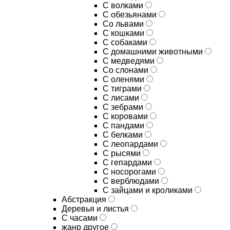
С волками
С обезьянами
Со львами
С кошками
С собаками
С домашними животными
С медведями
Со слонами
С оленями
С тиграми
С лисами
С зебрами
С коровами
С пандами
С белками
С леопардами
С рысями
С гепардами
С носорогами
С верблюдами
С зайцами и кроликами
Абстракция
Деревья и листья
С часами
жанр другое