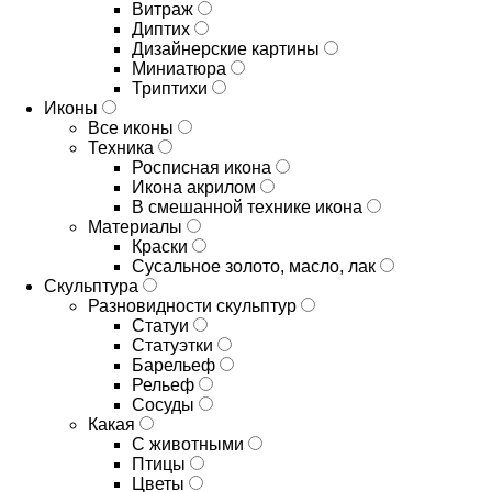
Витраж
Диптих
Дизайнерские картины
Миниатюра
Триптихи
Иконы
Все иконы
Техника
Росписная икона
Икона акрилом
В смешанной технике икона
Материалы
Краски
Сусальное золото, масло, лак
Скульптура
Разновидности скульптур
Статуи
Статуэтки
Барельеф
Рельеф
Сосуды
Какая
С животными
Птицы
Цветы