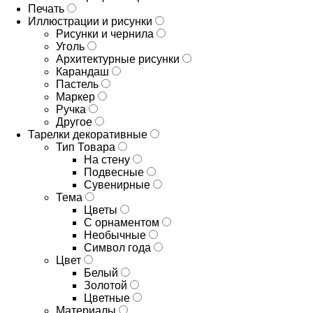
Печать
Иллюстрации и рисунки
Рисунки и чернила
Уголь
Архитектурные рисунки
Карандаш
Пастель
Маркер
Ручка
Другое
Тарелки декоративные
Тип Товара
На стену
Подвесные
Сувенирные
Тема
Цветы
С орнаментом
Необычные
Символ года
Цвет
Белый
Золотой
Цветные
Материалы