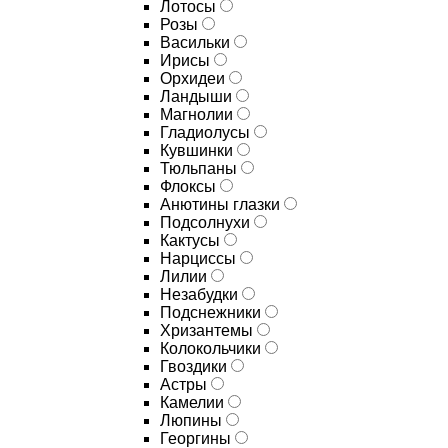
Лотосы
Розы
Васильки
Ирисы
Орхидеи
Ландыши
Магнолии
Гладиолусы
Кувшинки
Тюльпаны
Флоксы
Анютины глазки
Подсолнухи
Кактусы
Нарциссы
Лилии
Незабудки
Подснежники
Хризантемы
Колокольчики
Гвоздики
Астры
Камелии
Люпины
Георгины