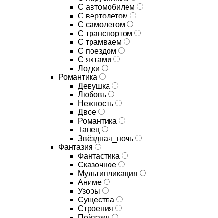
С автомобилем
С вертолетом
С самолетом
С транспортом
С трамваем
С поездом
С яхтами
Лодки
Романтика
Девушка
Любовь
Нежность
Двое
Романтика
Танец
Звёздная_ночь
Фантазия
Фантастика
Сказочное
Мультипликация
Аниме
Узоры
Существа
Строения
Пейзажи