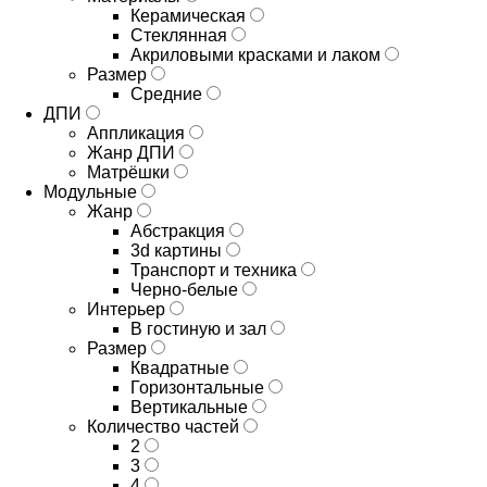
Керамическая
Стеклянная
Акриловыми красками и лаком
Размер
Средние
ДПИ
Аппликация
Жанр ДПИ
Матрёшки
Модульные
Жанр
Абстракция
3d картины
Транспорт и техника
Черно-белые
Интерьер
В гостиную и зал
Размер
Квадратные
Горизонтальные
Вертикальные
Количество частей
2
3
4