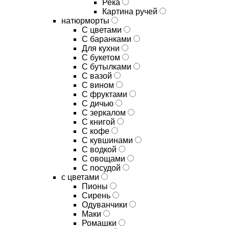
Река
Картина ручей
натюрморты
С цветами
С баранками
Для кухни
C букетом
C бутылками
C вазой
C вином
C фруктами
C дичью
C зеркалом
C книгой
C кофе
C кувшинами
C водкой
C овощами
C посудой
с цветами
Пионы
Сирень
Одуванчики
Маки
Ромашки