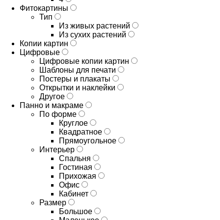
Фитокартины
Тип
Из живых растений
Из сухих растений
Копии картин
Цифровые
Цифровые копии картин
Шаблоны для печати
Постеры и плакаты
Открытки и наклейки
Другое
Панно и макраме
По форме
Круглое
Квадратное
Прямоугольное
Интерьер
Спальня
Гостиная
Прихожая
Офис
Кабинет
Размер
Большое