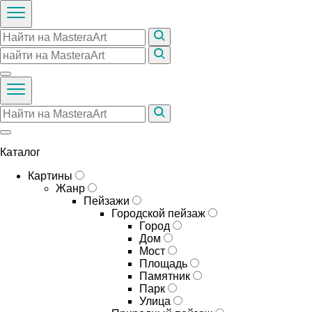
Каталог
Картины
Жанр
Пейзажи
Городской пейзаж
Город
Дом
Мост
Площадь
Памятник
Парк
Улица